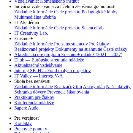
Vzdelávanie: Komenského inštitút
Inovácia vzdelávania za účelom zlepšenia gramotnosti
Základné informácie
Ciele projektu
Pedagogické kluby
Multimediálna učebňa
IT Akadémia
Základné informácie
Ciele projektu
ScienceLab
IT Creativity Lab.
Erasmus+
Základné informácie
Pre zamestnancov
Pre žiakov
Realizované projekty
Dokumenty na stiahnutie
Časté otázky
Akreditácia pre program Erasmus+ mládež (2021 – 2027)
Eljub — Európske stretnutia mládeže
Aktualizačné vzdelávanie
Interreg SK-HU: Fond malých projektov
IT Valley — Interreg V-A
Škola bez nenávisti
Základné informácie
Realizačný tím
Akčný plán
Naše aktivity
Schránka dôvery
Prevencia šikanovania
Praktikum pre žiakov
Konferencia mládeže
Sapere Aude
Pre verejnosť
Kontakty
Pracovné ponuky