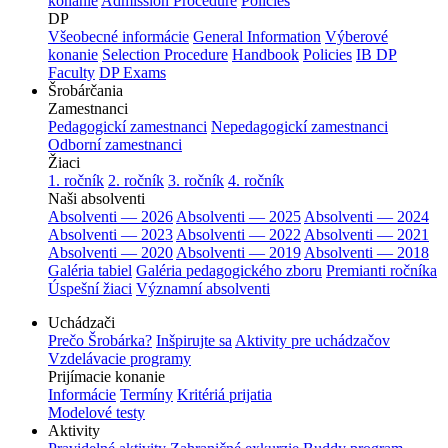
konanie
Admission Procedure
Policies
DP
Všeobecné informácie
General Information
Výberové
konanie
Selection Procedure
Handbook
Policies
IB DP
Faculty
DP Exams
Šrobárčania
Zamestnanci
Pedagogickí zamestnanci
Nepedagogickí zamestnanci
Odborní zamestnanci
Žiaci
1. ročník
2. ročník
3. ročník
4. ročník
Naši absolventi
Absolventi — 2026
Absolventi — 2025
Absolventi — 2024
Absolventi — 2023
Absolventi — 2022
Absolventi — 2021
Absolventi — 2020
Absolventi — 2019
Absolventi — 2018
Galéria tabiel
Galéria pedagogického zboru
Premianti ročníka
Úspešní žiaci
Významní absolventi
Uchádzači
Prečo Šrobárka?
Inšpirujte sa
Aktivity pre uchádzačov
Vzdelávacie programy
Prijímacie konanie
Informácie
Termíny
Kritériá prijatia
Modelové testy
Aktivity