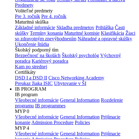
Predmety
Voliteľné predmety
Pre 3. ročník
Pre 4. ročník
Maturitná skúška
Základné informácie
Skladba predmetov
Prihláška
Časti
skúšky
Termíny konania
Maturitné komisie
Klasifikácia
Žiaci
so zdravotným znevýhodnením
Náhradné a opravné skúšky
Ukončenie štúdia
Školský podporný tím
Bezpečnosť na školách
Školský psychológ
Výchovný
poradca
Kariérový poradca
Kam po strednej
Certifikáty
DSD I a DSD II
Cisco Networking Academy
Preukaz žiaka ISIC
Ubytovanie v ŠI
IB PROGRAM
IB program
Všeobecné informácie
General Information
Rozdelenie
programu
IB programmes
MYP 0
Všeobecné informácie
General Information
Prijímacie
konanie
Admission Procedure
Policies
MYP 4
Všeobecné informácie
General Information
Prijímacie