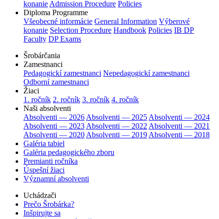
konanie
Admission Procedure
Policies
Diploma Programme
Všeobecné informácie
General Information
Výberové
konanie
Selection Procedure
Handbook
Policies
IB DP
Faculty
DP Exams
Šrobárčania
Zamestnanci
Pedagogickí zamestnanci
Nepedagogickí zamestnanci
Odborní zamestnanci
Žiaci
1. ročník
2. ročník
3. ročník
4. ročník
Naši absolventi
Absolventi — 2026
Absolventi — 2025
Absolventi — 2024
Absolventi — 2023
Absolventi — 2022
Absolventi — 2021
Absolventi — 2020
Absolventi — 2019
Absolventi — 2018
Galéria tabiel
Galéria pedagogického zboru
Premianti ročníka
Úspešní žiaci
Významní absolventi
Uchádzači
Prečo Šrobárka?
Inšpirujte sa