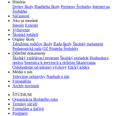
História
Dejiny školy
Riaditelia školy
Premeny Šrobárky
Internet na
Šrobárke
Súčasnosť
Ako sa meníme
Interiér
Exteriér
Vybavenie
Školská jedáleň
Orgány školy
Združenie rodičov školy
Rada školy
Školský parlament
Pedagogická rada
OZ Priatelia Šrobárky
Dôležité dokumenty
Školský vzdelávací program
Školský poriadok
Hodnotiaca
správa
Smernica k prevencii a riešeniu šikanovania
Oslobodenie od telesnej výchovy
Etický kódex
Médiá o nás
Televízne príspevky
Napísali o nás
Fotogaléria
Archív noviniek
ŠTÚDIUM
Organizácia školského roka
Termíny súťaží
Formuláre a tlačivá
Predmety