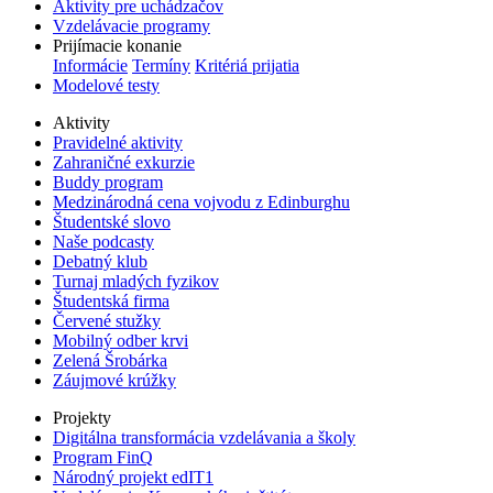
Aktivity pre uchádzačov
Vzdelávacie programy
Prijímacie konanie
Informácie
Termíny
Kritériá prijatia
Modelové testy
Aktivity
Pravidelné aktivity
Zahraničné exkurzie
Buddy program
Medzinárodná cena vojvodu z Edinburghu
Študentské slovo
Naše podcasty
Debatný klub
Turnaj mladých fyzikov
Študentská firma
Červené stužky
Mobilný odber krvi
Zelená Šrobárka
Záujmové krúžky
Projekty
Digitálna transformácia vzdelávania a školy
Program FinQ
Národný projekt edIT1