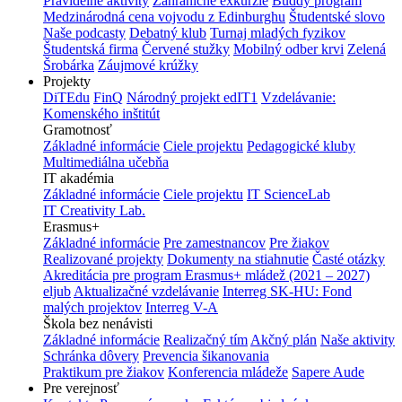
Pravidelné aktivity
Zahraničné exkurzie
Buddy program
Medzinárodná cena vojvodu z Edinburghu
Študentské slovo
Naše podcasty
Debatný klub
Turnaj mladých fyzikov
Študentská firma
Červené stužky
Mobilný odber krvi
Zelená
Šrobárka
Záujmové krúžky
Projekty
DiTEdu
FinQ
Národný projekt edIT1
Vzdelávanie:
Komenského inštitút
Gramotnosť
Základné informácie
Ciele projektu
Pedagogické kluby
Multimediálna učebňa
IT akadémia
Základné informácie
Ciele projektu
IT ScienceLab
IT Creativity Lab.
Erasmus+
Základné informácie
Pre zamestnancov
Pre žiakov
Realizované projekty
Dokumenty na stiahnutie
Časté otázky
Akreditácia pre program Erasmus+ mládež (2021 – 2027)
eljub
Aktualizačné vzdelávanie
Interreg SK-HU: Fond
malých projektov
Interreg V-A
Škola bez nenávisti
Základné informácie
Realizačný tím
Akčný plán
Naše aktivity
Schránka dôvery
Prevencia šikanovania
Praktikum pre žiakov
Konferencia mládeže
Sapere Aude
Pre verejnosť