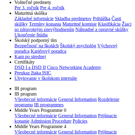
Voliteľné predmety
Pre 3. ročník
Pre 4. ročník
Maturitná skúška
Základné informácie
Skladba predmetov
Prihláška
Časti
skúšky
Termíny konania
Maturitné komisie
Klasifikácia
Žiaci
so zdravotným znevýhodnením
Náhradné a opravné skúšky
Ukončenie štúdia
Školský podporný tím
Bezpečnosť na školách
Školský psychológ
Výchovný
poradca
Kariérový poradca
Kam po strednej
Certifikáty
DSD I a DSD II
Cisco Networking Academy
Preukaz žiaka ISIC
Ubytovanie v školskom internáte
IB program
IB program
Všeobecné informácie
General Information
Rozdelenie
programu
IB programmes
Middle Years Programme 0
Všeobecné informácie
General Information
Prijímacie
konanie
Admission Procedure
Policies
Middle Years Programme 4
Všeobecné informácie
General Information
Prijímacie