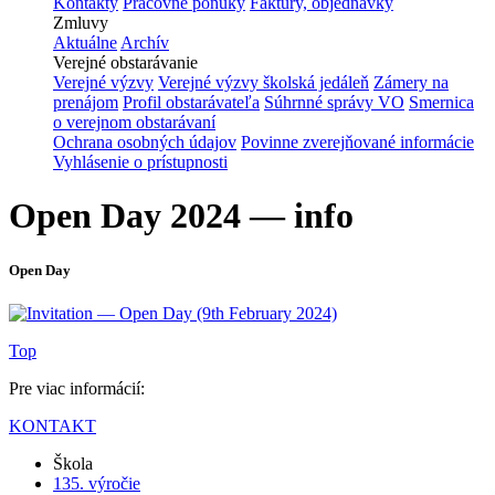
Kontakty
Pracovné ponuky
Faktúry, objednávky
Zmluvy
Aktuálne
Archív
Verejné obstarávanie
Verejné výzvy
Verejné výzvy školská jedáleň
Zámery na
prenájom
Profil obstarávateľa
Súhrnné správy VO
Smernica
o verejnom obstarávaní
Ochrana osobných údajov
Povinne zverejňované informácie
Vyhlásenie o prístupnosti
Open Day 2024 — info
Open Day
Top
Pre viac informácií:
KONTAKT
Škola
135. výročie