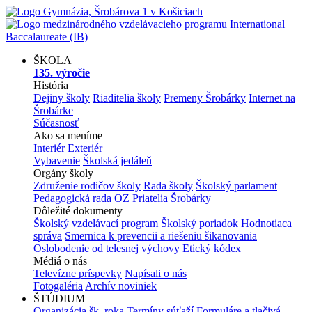
ŠKOLA
135. výročie
História
Dejiny školy
Riaditelia školy
Premeny Šrobárky
Internet na
Šrobárke
Súčasnosť
Ako sa meníme
Interiér
Exteriér
Vybavenie
Školská jedáleň
Orgány školy
Združenie rodičov školy
Rada školy
Školský parlament
Pedagogická rada
OZ Priatelia Šrobárky
Dôležité dokumenty
Školský vzdelávací program
Školský poriadok
Hodnotiaca
správa
Smernica k prevencii a riešeniu šikanovania
Oslobodenie od telesnej výchovy
Etický kódex
Médiá o nás
Televízne príspevky
Napísali o nás
Fotogaléria
Archív noviniek
ŠTÚDIUM
Organizácia šk. roka
Termíny súťaží
Formuláre a tlačivá