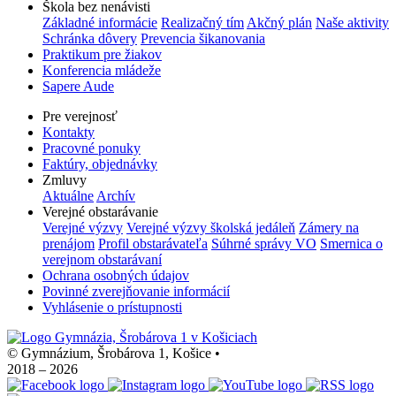
Škola bez nenávisti
Základné informácie
Realizačný tím
Akčný plán
Naše aktivity
Schránka dôvery
Prevencia šikanovania
Praktikum pre žiakov
Konferencia mládeže
Sapere Aude
Pre verejnosť
Kontakty
Pracovné ponuky
Faktúry, objednávky
Zmluvy
Aktuálne
Archív
Verejné obstarávanie
Verejné výzvy
Verejné výzvy školská jedáleň
Zámery na
prenájom
Profil obstarávateľa
Súhrné správy VO
Smernica o
verejnom obstarávaní
Ochrana osobných údajov
Povinné zverejňovanie informácií
Vyhlásenie o prístupnosti
© Gymnázium, Šrobárova 1, Košice
•
2018 – 2026