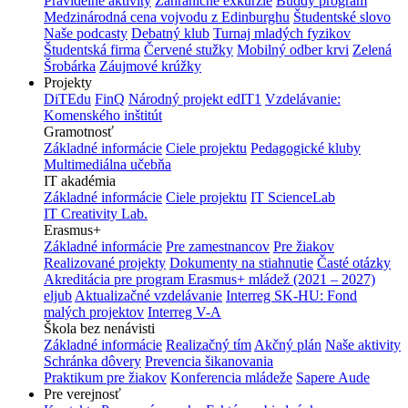
Pravidelné aktivity
Zahraničné exkurzie
Buddy program
Medzinárodná cena vojvodu z Edinburghu
Študentské slovo
Naše podcasty
Debatný klub
Turnaj mladých fyzikov
Študentská firma
Červené stužky
Mobilný odber krvi
Zelená
Šrobárka
Záujmové krúžky
Projekty
DiTEdu
FinQ
Národný projekt edIT1
Vzdelávanie:
Komenského inštitút
Gramotnosť
Základné informácie
Ciele projektu
Pedagogické kluby
Multimediálna učebňa
IT akadémia
Základné informácie
Ciele projektu
IT ScienceLab
IT Creativity Lab.
Erasmus+
Základné informácie
Pre zamestnancov
Pre žiakov
Realizované projekty
Dokumenty na stiahnutie
Časté otázky
Akreditácia pre program Erasmus+ mládež (2021 – 2027)
eljub
Aktualizačné vzdelávanie
Interreg SK-HU: Fond
malých projektov
Interreg V-A
Škola bez nenávisti
Základné informácie
Realizačný tím
Akčný plán
Naše aktivity
Schránka dôvery
Prevencia šikanovania
Praktikum pre žiakov
Konferencia mládeže
Sapere Aude
Pre verejnosť