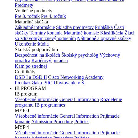
Predmety
Voliteľné predmety
Pre 3. ročník
Pre 4. ročník
Maturitná skúška
Základné informácie
Skladba predmetov
Prihláška
Časti
skúšky
Termíny konania
Maturitné komisie
Klasifikácia
Žiaci
so zdravotným znevýhodnením
Náhradné a opravné skúšky
Ukončenie štúdia
Školský podporný tím
Bezpečnosť na školách
Školský psychológ
Výchovný
poradca
Kariérový poradca
Kam po strednej
Certifikáty
DSD I a DSD II
Cisco Networking Academy
Preukaz žiaka ISIC
Ubytovanie v ŠI
IB PROGRAM
IB program
Všeobecné informácie
General Information
Rozdelenie
programu
IB programmes
MYP 0
Všeobecné informácie
General Information
Prijímacie
konanie
Admission Procedure
Policies
MYP 4
Všeobecné informácie
General Information
Prijímacie