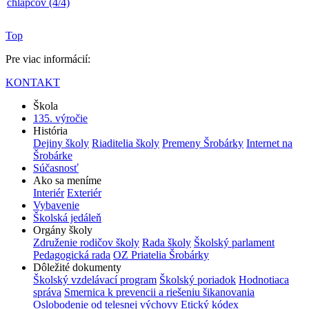
Top
Pre viac informácií:
KONTAKT
Škola
135. výročie
História
Dejiny školy
Riaditelia školy
Premeny Šrobárky
Internet na
Šrobárke
Súčasnosť
Ako sa meníme
Interiér
Exteriér
Vybavenie
Školská jedáleň
Orgány školy
Združenie rodičov školy
Rada školy
Školský parlament
Pedagogická rada
OZ Priatelia Šrobárky
Dôležité dokumenty
Školský vzdelávací program
Školský poriadok
Hodnotiaca
správa
Smernica k prevencii a riešeniu šikanovania
Oslobodenie od telesnej výchovy
Etický kódex