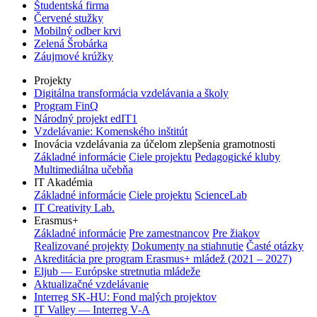
Študentská firma
Červené stužky
Mobilný odber krvi
Zelená Šrobárka
Záujmové krúžky
Projekty
Digitálna transformácia vzdelávania a školy
Program FinQ
Národný projekt edIT1
Vzdelávanie: Komenského inštitút
Inovácia vzdelávania za účelom zlepšenia gramotnosti
Základné informácie
Ciele projektu
Pedagogické kluby
Multimediálna učebňa
IT Akadémia
Základné informácie
Ciele projektu
ScienceLab
IT Creativity Lab.
Erasmus+
Základné informácie
Pre zamestnancov
Pre žiakov
Realizované projekty
Dokumenty na stiahnutie
Časté otázky
Akreditácia pre program Erasmus+ mládež (2021 – 2027)
Eljub — Európske stretnutia mládeže
Aktualizačné vzdelávanie
Interreg SK-HU: Fond malých projektov
IT Valley — Interreg V-A