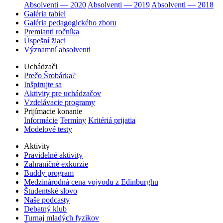
Absolventi — 2020
Absolventi — 2019
Absolventi — 2018
Galéria tabiel
Galéria pedagogického zboru
Premianti ročníka
Úspešní žiaci
Významní absolventi
Uchádzači
Prečo Šrobárka?
Inšpirujte sa
Aktivity pre uchádzačov
Vzdelávacie programy
Prijímacie konanie
Informácie
Termíny
Kritériá prijatia
Modelové testy
Aktivity
Pravidelné aktivity
Zahraničné exkurzie
Buddy program
Medzinárodná cena vojvodu z Edinburghu
Študentské slovo
Naše podcasty
Debatný klub
Turnaj mladých fyzikov