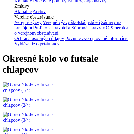
Kontakty
Pracovné ponuky
Faktúry, objednávky
Zmluvy
Aktuálne
Archív
Verejné obstarávanie
Verejné výzvy
Verejné výzvy školská jedáleň
Zámery na
prenájom
Profil obstarávateľa
Súhrnné správy VO
Smernica
o verejnom obstarávaní
Ochrana osobných údajov
Povinne zverejňované informácie
Vyhlásenie o prístupnosti
Okresné kolo vo futsale
chlapcov