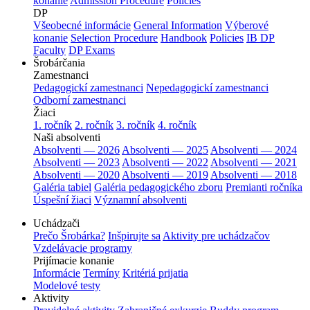
konanie
Admission Procedure
Policies
DP
Všeobecné informácie
General Information
Výberové
konanie
Selection Procedure
Handbook
Policies
IB DP
Faculty
DP Exams
Šrobárčania
Zamestnanci
Pedagogickí zamestnanci
Nepedagogickí zamestnanci
Odborní zamestnanci
Žiaci
1. ročník
2. ročník
3. ročník
4. ročník
Naši absolventi
Absolventi — 2026
Absolventi — 2025
Absolventi — 2024
Absolventi — 2023
Absolventi — 2022
Absolventi — 2021
Absolventi — 2020
Absolventi — 2019
Absolventi — 2018
Galéria tabiel
Galéria pedagogického zboru
Premianti ročníka
Úspešní žiaci
Významní absolventi
Uchádzači
Prečo Šrobárka?
Inšpirujte sa
Aktivity pre uchádzačov
Vzdelávacie programy
Prijímacie konanie
Informácie
Termíny
Kritériá prijatia
Modelové testy
Aktivity