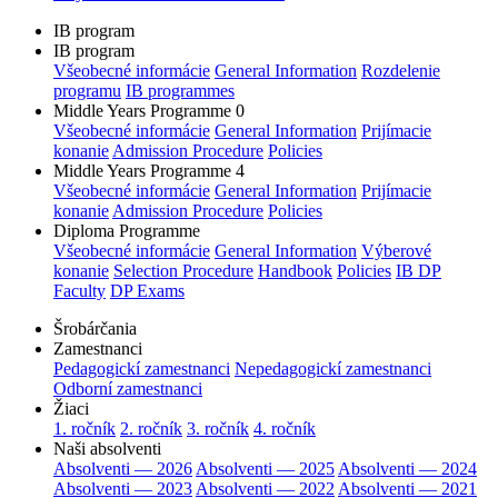
IB program
IB program
Všeobecné informácie
General Information
Rozdelenie
programu
IB programmes
Middle Years Programme 0
Všeobecné informácie
General Information
Prijímacie
konanie
Admission Procedure
Policies
Middle Years Programme 4
Všeobecné informácie
General Information
Prijímacie
konanie
Admission Procedure
Policies
Diploma Programme
Všeobecné informácie
General Information
Výberové
konanie
Selection Procedure
Handbook
Policies
IB DP
Faculty
DP Exams
Šrobárčania
Zamestnanci
Pedagogickí zamestnanci
Nepedagogickí zamestnanci
Odborní zamestnanci
Žiaci
1. ročník
2. ročník
3. ročník
4. ročník
Naši absolventi
Absolventi — 2026
Absolventi — 2025
Absolventi — 2024
Absolventi — 2023
Absolventi — 2022
Absolventi — 2021