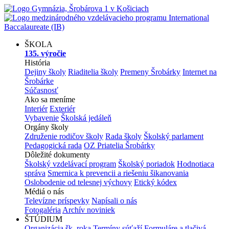
ŠKOLA
135. výročie
História
Dejiny školy
Riaditelia školy
Premeny Šrobárky
Internet na
Šrobárke
Súčasnosť
Ako sa meníme
Interiér
Exteriér
Vybavenie
Školská jedáleň
Orgány školy
Združenie rodičov školy
Rada školy
Školský parlament
Pedagogická rada
OZ Priatelia Šrobárky
Dôležité dokumenty
Školský vzdelávací program
Školský poriadok
Hodnotiaca
správa
Smernica k prevencii a riešeniu šikanovania
Oslobodenie od telesnej výchovy
Etický kódex
Médiá o nás
Televízne príspevky
Napísali o nás
Fotogaléria
Archív noviniek
ŠTÚDIUM
Organizácia šk. roka
Termíny súťaží
Formuláre a tlačivá