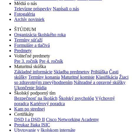
Médiá o nás
Televízne príspevky
Napísali o nás
Fotogaléria
Archív noviniek
ŠTÚDIUM
Organizácia školského roka
Termíny súťaží
Formuláre a tlačivá
Predmety
Voliteľné predmety
Pre 3. ročník
Pre 4. ročník
Maturitná skúška
Základné informácie
Skladba predmetov
Prihláška
Časti
skúšky
Termíny konania
Maturitné komisie
Klasifikácia
Žiaci
so zdravotným znevýhodnením
Náhradné a opravné skúšky
Ukončenie štúdia
Školský podporný tím
Bezpečnosť na školách
Školský psychológ
Výchovný
poradca
Kariérový poradca
Kam po strednej
Certifikáty
DSD I a DSD II
Cisco Networking Academy
Preukaz žiaka ISIC
Ubytovanie v školskom internáte