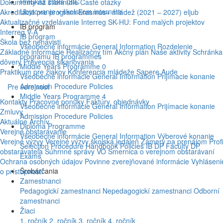
Preukaz žiaka ISIC
Dokumenty na stiahnutie
Časté otázky
Ubytovanie v školskom internáte
Akreditácia pre program Erasmus+ mládež (2021 – 2027)
eljub
Aktualizačné vzdelávanie
Interreg SK-HU: Fond malých projektov
IB program
Interreg V-A
IB program
Škola bez nenávisti
Všeobecné informácie
General Information
Rozdelenie
Základné informácie
Realizačný tím
Akčný plán
Naše aktivity
Schránka
programu
IB programmes
dôvery
Prevencia šikanovania
Middle Years Programme 0
Praktikum pre žiakov
Konferencia mládeže
Sapere Aude
Všeobecné informácie
General Information
Prijímacie konanie
Admission Procedure
Policies
Pre verejnosť
Middle Years Programme 4
Kontakty
Pracovné ponuky
Faktúry, objednávky
Všeobecné informácie
General Information
Prijímacie konanie
Zmluvy
Admission Procedure
Policies
Aktuálne
Archív
Diploma Programme
Verejné obstarávanie
Všeobecné informácie
General Information
Výberové konanie
Verejné výzvy
Verejné výzvy školská jedáleň
Zámery na prenájom
Profi
Selection Procedure
Handbook
Policies
IB DP Faculty
DP
obstarávateľa
Súhrnné správy VO
Smernica o verejnom obstarávaní
Exams
Ochrana osobných údajov
Povinne zverejňované informácie
Vyhláseni
Šrobárčania
o prístupnosti
Zamestnanci
Pedagogickí zamestnanci
Nepedagogickí zamestnanci
Odborní
zamestnanci
Žiaci
1. ročník
2. ročník
3. ročník
4. ročník