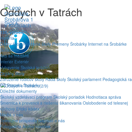
Oddych v Tatrách
ŠKOLA
135. výročie
História
Dejiny školy
Riaditelia školy
Premeny Šrobárky
Internet na Šrobárke
Súčasnosť
Ako sa meníme
Interiér
Exteriér
Vybavenie
Školská jedáleň
Orgány školy
Združenie rodičov školy
Rada školy
Školský parlament
Pedagogická r
OZ Priatelia Šrobárky
Dôležité dokumenty
Školský vzdelávací program
Školský poriadok
Hodnotiaca správa
Smernica k prevencii a riešeniu šikanovania
Oslobodenie od telesnej
výchovy
Etický kódex
Médiá o nás
Televízne príspevky
Napísali o nás
Fotogaléria
Archív noviniek