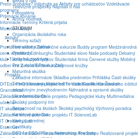
Médiá o nás
Prečo Šrobárka?
Inšpirujte sa
Aktivity pre uchádzačov
Vzdelávacie
Televízne príspevky
Napísali o nás
programy
Fotogaléria
Prijímacie konanie
Archív noviniek
Informácie
Termíny
Kritériá prijatia
ŠTÚDIUM
Modelové testy
Organizácia školského roka
Aktivity
Termíny súťaží
Formuláre a tlačivá
Pravidelné aktivity
Zahraničné exkurzie
Buddy program
Medzinárodná
Predmety
cena vojvodu z Edinburghu
Študentské slovo
Naše podcasty
Debatný
Voliteľné predmety
klub
Turnaj mladých fyzikov
Študentská firma
Červené stužky
Mobilný
Pre 3. ročník
Pre 4. ročník
odber krvi
Zelená Šrobárka
Záujmové krúžky
Maturitná skúška
Projekty
Základné informácie
Skladba predmetov
Prihláška
Časti skúšky
Termíny konania
Maturitné komisie
Klasifikácia
Žiaci so
DiTEdu
FinQ
Národný projekt edIT1
Vzdelávanie: Komenského inštitút
zdravotným znevýhodnením
Náhradné a opravné skúšky
Gramotnosť
Ukončenie štúdia
Základné informácie
Ciele projektu
Pedagogické kluby
Multimediálna
Školský podporný tím
učebňa
Bezpečnosť na školách
Školský psychológ
Výchovný poradca
IT akadémia
Kariérový poradca
Základné informácie
Ciele projektu
IT ScienceLab
Kam po strednej
IT Creativity Lab.
Certifikáty
Erasmus+
DSD I a DSD II
Cisco Networking Academy
Základné informácie
Pre zamestnancov
Pre žiakov
Realizované projek