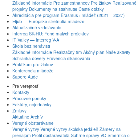
Základné informácie
Pre zamestnancov
Pre žiakov
Realizované
projekty
Dokumenty na stiahnutie
Časté otázky
Akreditácia pre program Erasmus+ mládež (2021 – 2027)
Eljub — Európske stretnutia mládeže
Aktualizačné vzdelávanie
Interreg SK-HU: Fond malých projektov
IT Valley — Interreg V-A
Škola bez nenávisti
Základné informácie
Realizačný tím
Akčný plán
Naše aktivity
Schránka dôvery
Prevencia šikanovania
Praktikum pre žiakov
Konferencia mládeže
Sapere Aude
Pre verejnosť
Kontakty
Pracovné ponuky
Faktúry, objednávky
Zmluvy
Aktuálne
Archív
Verejné obstarávanie
Verejné výzvy
Verejné výzvy školská jedáleň
Zámery na
prenájom
Profil obstarávateľa
Súhrné správy VO
Smernica o