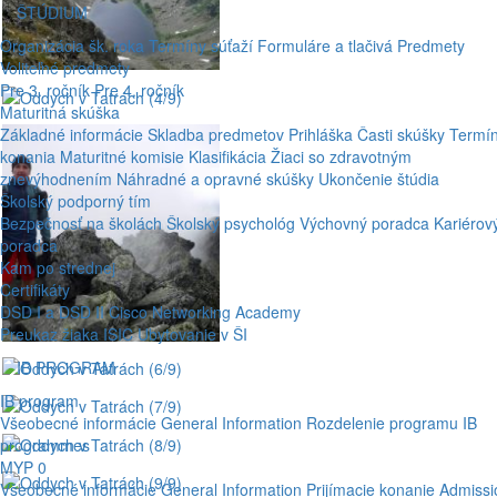
ŠTÚDIUM
Organizácia šk. roka
Termíny súťaží
Formuláre a tlačivá
Predmety
Voliteľné predmety
Pre 3. ročník
Pre 4. ročník
Maturitná skúška
Základné informácie
Skladba predmetov
Prihláška
Časti skúšky
Termí
konania
Maturitné komisie
Klasifikácia
Žiaci so zdravotným
znevýhodnením
Náhradné a opravné skúšky
Ukončenie štúdia
Školský podporný tím
Bezpečnosť na školách
Školský psychológ
Výchovný poradca
Kariérov
poradca
Kam po strednej
Certifikáty
DSD I a DSD II
Cisco Networking Academy
Preukaz žiaka ISIC
Ubytovanie v ŠI
IB PROGRAM
IB program
Všeobecné informácie
General Information
Rozdelenie programu
IB
programmes
MYP 0
Všeobecné informácie
General Information
Prijímacie konanie
Admissi