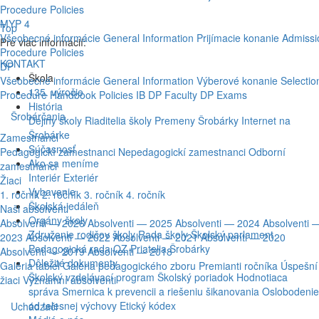
Procedure
Policies
MYP 4
Top
Všeobecné informácie
General Information
Prijímacie konanie
Admissi
Pre viac informácií:
Procedure
Policies
KONTAKT
DP
Škola
Všeobecné informácie
General Information
Výberové konanie
Selectio
135. výročie
Procedure
Handbook
Policies
IB DP Faculty
DP Exams
História
Šrobárčania
Dejiny školy
Riaditelia školy
Premeny Šrobárky
Internet na
Šrobárke
Zamestnanci
Súčasnosť
Pedagogickí zamestnanci
Nepedagogickí zamestnanci
Odborní
Ako sa meníme
zamestnanci
Interiér
Exteriér
Žiaci
Vybavenie
1. ročník
2. ročník
3. ročník
4. ročník
Školská jedáleň
Naši absolventi
Orgány školy
Absolventi — 2026
Absolventi — 2025
Absolventi — 2024
Absolventi 
Združenie rodičov školy
Rada školy
Školský parlament
2023
Absolventi — 2022
Absolventi — 2021
Absolventi — 2020
Pedagogická rada
OZ Priatelia Šrobárky
Absolventi — 2019
Absolventi — 2018
Dôležité dokumenty
Galéria tabiel
Galéria pedagogického zboru
Premianti ročníka
Úspešní
Školský vzdelávací program
Školský poriadok
Hodnotiaca
žiaci
Významní absolventi
správa
Smernica k prevencii a riešeniu šikanovania
Oslobodenie
od telesnej výchovy
Etický kódex
Uchádzači