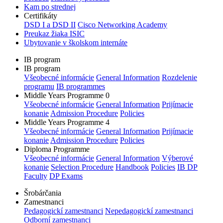
Kam po strednej
Certifikáty
DSD I a DSD II
Cisco Networking Academy
Preukaz žiaka ISIC
Ubytovanie v školskom internáte
IB program
IB program
Všeobecné informácie
General Information
Rozdelenie
programu
IB programmes
Middle Years Programme 0
Všeobecné informácie
General Information
Prijímacie
konanie
Admission Procedure
Policies
Middle Years Programme 4
Všeobecné informácie
General Information
Prijímacie
konanie
Admission Procedure
Policies
Diploma Programme
Všeobecné informácie
General Information
Výberové
konanie
Selection Procedure
Handbook
Policies
IB DP
Faculty
DP Exams
Šrobárčania
Zamestnanci
Pedagogickí zamestnanci
Nepedagogickí zamestnanci
Odborní zamestnanci