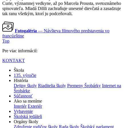
Curie, významnej vedkyne, až po Marcela Prousta, svetoznámeho
spisovateľa. Mladá Dilili zachraňuje unesené dievčatá a zasadzuje
tak ranu všetkým, ktorí ju podceňovali.
Fotogaléria
— Návšteva filmového predstavenia vo
francúzštine
Top
Pre viac informácií:
KONTAKT
Škola
135. výročie
História
Dejiny školy
Riaditelia školy
Premeny Šrobárky
Internet na
Šrobárke
Súčasnosť
Ako sa meníme
Interiér
Exteriér
Vybavenie
Školská jedáleň
Orgány školy
Združenie rodičov školy
Rada školy
Školský parlament