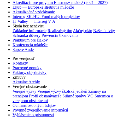
Akreditácia pre program Erasmus+ mládež (2021 – 2027)
Eljub — Európske stretnutia mládeže
Aktualizačné vzdelávanie
Interreg SK-HU: Fond malých projektov
IT Valley — Interreg V-A
Škola bez nenávisti
Základné informácie
Realizačný tím
Akčný plán
Naše aktivity
Schránka dôvery
Prevencia šikanovania
Praktikum pre žiakov
Konferencia mládeže
Sapere Aude
Pre verejnosť
Kontakty
Pracovné ponuky
Faktúry, objednávky
Zmluvy
Aktuálne
Archív
Verejné obstarávanie
Verejné výzvy
Verejné výzvy školská jedáleň
Zámery na
prenájom
Profil obstarávateľa
Súhrné správy VO
Smernica o
verejnom obstarávaní
Ochrana osobných údajov
Povinné zverejňovanie informácií
Vyhlásenie o prístupnosti