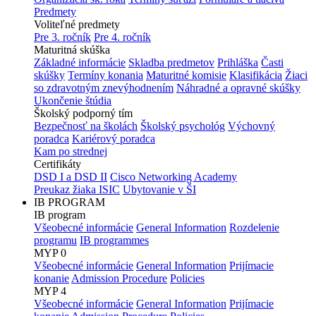
Predmety
Voliteľné predmety
Pre 3. ročník
Pre 4. ročník
Maturitná skúška
Základné informácie
Skladba predmetov
Prihláška
Časti
skúšky
Termíny konania
Maturitné komisie
Klasifikácia
Žiaci
so zdravotným znevýhodnením
Náhradné a opravné skúšky
Ukončenie štúdia
Školský podporný tím
Bezpečnosť na školách
Školský psychológ
Výchovný
poradca
Kariérový poradca
Kam po strednej
Certifikáty
DSD I a DSD II
Cisco Networking Academy
Preukaz žiaka ISIC
Ubytovanie v ŠI
IB PROGRAM
IB program
Všeobecné informácie
General Information
Rozdelenie
programu
IB programmes
MYP 0
Všeobecné informácie
General Information
Prijímacie
konanie
Admission Procedure
Policies
MYP 4
Všeobecné informácie
General Information
Prijímacie