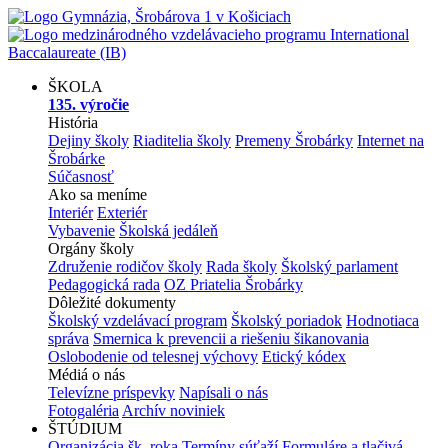
ŠKOLA
135. výročie
História
Dejiny školy
Riaditelia školy
Premeny Šrobárky
Internet na
Šrobárke
Súčasnosť
Ako sa meníme
Interiér
Exteriér
Vybavenie
Školská jedáleň
Orgány školy
Združenie rodičov školy
Rada školy
Školský parlament
Pedagogická rada
OZ Priatelia Šrobárky
Dôležité dokumenty
Školský vzdelávací program
Školský poriadok
Hodnotiaca
správa
Smernica k prevencii a riešeniu šikanovania
Oslobodenie od telesnej výchovy
Etický kódex
Médiá o nás
Televízne príspevky
Napísali o nás
Fotogaléria
Archív noviniek
ŠTÚDIUM
Organizácia šk. roka
Termíny súťaží
Formuláre a tlačivá