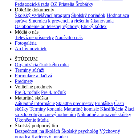
Pedagogická rada
OZ Priatelia Šrobárky
Dôležité dokumenty
Školský vzdelávací program
Školský poriadok
Hodnotiaca
správa
Smernica k prevencii a riešeniu šikanovania
Oslobodenie od telesnej výchovy
Etický kódex
Médiá o nás
Televízne príspevky
Napísali o nás
Fotogaléria
Archív noviniek
ŠTÚDIUM
Organizácia školského roka
Termíny súťaží
Formuláre a tlačivá
Predmety
Voliteľné predmety
Pre 3. ročník
Pre 4. ročník
Maturitná skúška
Základné informácie
Skladba predmetov
Prihláška
Časti
skúšky
Termíny konania
Maturitné komisie
Klasifikácia
Žiaci
so zdravotným znevýhodnením
Náhradné a opravné skúšky
Ukončenie štúdia
Školský podporný tím
Bezpečnosť na školách
Školský psychológ
Výchovný
poradca
Kariérový poradca