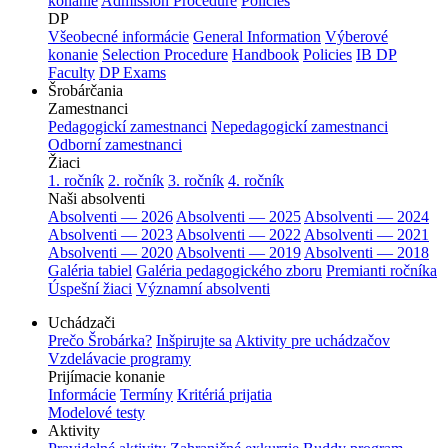
konanie
Admission Procedure
Policies
DP
Všeobecné informácie
General Information
Výberové
konanie
Selection Procedure
Handbook
Policies
IB DP
Faculty
DP Exams
Šrobárčania
Zamestnanci
Pedagogickí zamestnanci
Nepedagogickí zamestnanci
Odborní zamestnanci
Žiaci
1. ročník
2. ročník
3. ročník
4. ročník
Naši absolventi
Absolventi — 2026
Absolventi — 2025
Absolventi — 2024
Absolventi — 2023
Absolventi — 2022
Absolventi — 2021
Absolventi — 2020
Absolventi — 2019
Absolventi — 2018
Galéria tabiel
Galéria pedagogického zboru
Premianti ročníka
Úspešní žiaci
Významní absolventi
Uchádzači
Prečo Šrobárka?
Inšpirujte sa
Aktivity pre uchádzačov
Vzdelávacie programy
Prijímacie konanie
Informácie
Termíny
Kritériá prijatia
Modelové testy
Aktivity