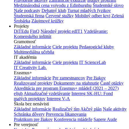
Pravidelné aktivity
Zahraničné exkurzie
Buddy program
Medzinárodná cena vojvodu z Edinburghu
Študentské slovo
Naše podcasty
Debatný klub
Turnaj mladých fyzikov
Študentská firma
Červené stužky
Mobilný odber krvi
Zelená
Šrobárka
Záujmové krúžky
Projekty
DiTEdu
FinQ
Národný projekt edIT1
Vzdelávanie:
Komenského inštitút
Gramotnosť
Základné informácie
Ciele projektu
Pedagogické kluby
Multimediálna učebňa
IT akadémia
Základné informácie
Ciele projektu
IT ScienceLab
IT Creativity Lab.
Erasmus+
Základné informácie
Pre zamestnancov
Pre žiakov
Realizované projekty
Dokumenty na stiahnutie
Časté otázky
Akreditácia pre program Erasmus+ mládež (2021 – 2027)
eljub
Aktualizačné vzdelávanie
Interreg SK-HU: Fond
malých projektov
Interreg V-A
Škola bez nenávisti
Základné informácie
Realizačný tím
Akčný plán
Naše aktivity
Schránka dôvery
Prevencia šikanovania
Praktikum pre žiakov
Konferencia mládeže
Sapere Aude
Pre verejnosť