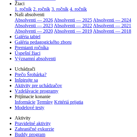
Žiaci
1. ročník
2. ročník
3. ročník
4. ročník
Naši absolventi
Absolventi — 2026
Absolventi — 2025
Absolventi — 2024
Absolventi — 2023
Absolventi — 2022
Absolventi — 2021
Absolventi — 2020
Absolventi — 2019
Absolventi — 2018
Galéria tabiel
Galéria pedagogického zboru
Premianti ročníka
Úspešní žiaci
Významní absolventi
Uchádzači
Prečo Šrobárka?
Inšpirujte sa
Aktivity pre uchádzačov
Vzdelávacie programy
Prijímacie konanie
Informácie
Termíny
Kritériá prijatia
Modelové testy
Aktivity
Pravidelné aktivity
Zahraničné exkurzie
Buddy program