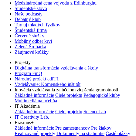
Medzinárodná cena vojvodu z Edinburghu
Študentské slovo
Naše podcasty
Debatný klub
Turnaj mladých fyzikov
Študentská firma
Červené stužky
Mobilný odber krvi
Zelená Šrobárka
Záujmové krúžky
Projekty
Digitálna transformácia vzdelávania a školy
Program FinQ
Národný projekt edIT1
Vzdelávanie: Komenského inštitút
Inovácia vzdelávania za účelom zlepšenia gramotnosti
Základné informácie
Ciele projektu
Pedagogické kluby
Multimediálna učebňa
IT Akadémia
Základné informácie
Ciele projektu
ScienceLab
IT Creativity Lab.
Erasmus+
Základné informácie
Pre zamestnancov
Pre žiakov
Realizované projekty
Dokumenty na stiahnutie
Časté otázky