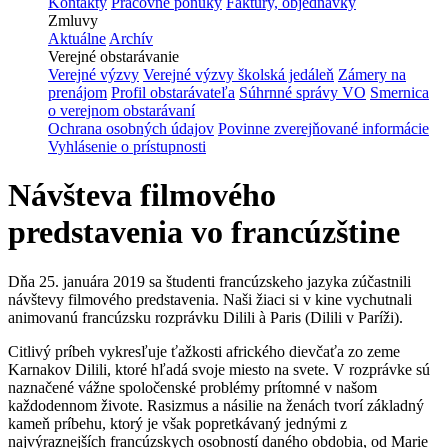
Kontakty
Pracovné ponuky
Faktúry, objednávky
Zmluvy
Aktuálne
Archív
Verejné obstarávanie
Verejné výzvy
Verejné výzvy školská jedáleň
Zámery na
prenájom
Profil obstarávateľa
Súhrnné správy VO
Smernica
o verejnom obstarávaní
Ochrana osobných údajov
Povinne zverejňované informácie
Vyhlásenie o prístupnosti
Návšteva filmového
predstavenia vo francúzštine
Dňa 25. januára 2019 sa študenti francúzskeho jazyka zúčastnili
návštevy filmového predstavenia. Naši žiaci si v kine vychutnali
animovanú francúzsku rozprávku Dilili à Paris (Dilili v Paríži).
Citlivý príbeh vykresľuje ťažkosti afrického dievčaťa zo zeme
Karnakov Dilili, ktoré hľadá svoje miesto na svete. V rozprávke sú
naznačené vážne spoločenské problémy prítomné v našom
každodennom živote. Rasizmus a násilie na ženách tvorí základný
kameň príbehu, ktorý je však popretkávaný jednými z
najvýraznejších francúzskych osobností daného obdobia, od Marie