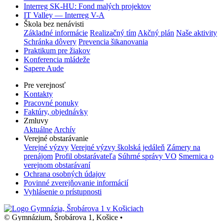
Interreg SK-HU: Fond malých projektov
IT Valley — Interreg V-A
Škola bez nenávisti
Základné informácie
Realizačný tím
Akčný plán
Naše aktivity
Schránka dôvery
Prevencia šikanovania
Praktikum pre žiakov
Konferencia mládeže
Sapere Aude
Pre verejnosť
Kontakty
Pracovné ponuky
Faktúry, objednávky
Zmluvy
Aktuálne
Archív
Verejné obstarávanie
Verejné výzvy
Verejné výzvy školská jedáleň
Zámery na
prenájom
Profil obstarávateľa
Súhrné správy VO
Smernica o
verejnom obstarávaní
Ochrana osobných údajov
Povinné zverejňovanie informácií
Vyhlásenie o prístupnosti
© Gymnázium, Šrobárova 1, Košice
•