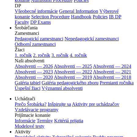
konanie
Admission Procedure
Policies
DP
Všeobecné informácie
General Information
Výberové
konanie
Selection Procedure
Handbook
Policies
IB DP
Faculty
DP Exams
Šrobárčania
Zamestnanci
Pedagogickí zamestnanci
Nepedagogickí zamestnanci
Odborní zamestnanci
Žiaci
1. ročník
2. ročník
3. ročník
4. ročník
Naši absolventi
Absolventi — 2026
Absolventi — 2025
Absolventi — 2024
Absolventi — 2023
Absolventi — 2022
Absolventi — 2021
Absolventi — 2020
Absolventi — 2019
Absolventi — 2018
Galéria tabiel
Galéria pedagogického zboru
Premianti ročníka
Úspešní žiaci
Významní absolventi
Uchádzači
Prečo Šrobárka?
Inšpirujte sa
Aktivity pre uchádzačov
Vzdelávacie programy
Prijímacie konanie
Informácie
Termíny
Kritériá prijatia
Modelové testy
Aktivity