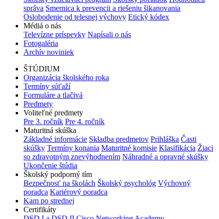
správa
Smernica k prevencii a riešeniu šikanovania
Oslobodenie od telesnej výchovy
Etický kódex
Médiá o nás
Televízne príspevky
Napísali o nás
Fotogaléria
Archív noviniek
ŠTÚDIUM
Organizácia školského roka
Termíny súťaží
Formuláre a tlačivá
Predmety
Voliteľné predmety
Pre 3. ročník
Pre 4. ročník
Maturitná skúška
Základné informácie
Skladba predmetov
Prihláška
Časti
skúšky
Termíny konania
Maturitné komisie
Klasifikácia
Žiaci
so zdravotným znevýhodnením
Náhradné a opravné skúšky
Ukončenie štúdia
Školský podporný tím
Bezpečnosť na školách
Školský psychológ
Výchovný
poradca
Kariérový poradca
Kam po strednej
Certifikáty
DSD I a DSD II
Cisco Networking Academy