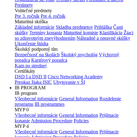
Predmety
Voliteľné predmety
Pre 3. ročník
Pre 4. ročník
Maturitná skúška
Základné informácie
Skladba predmetov
Prihláška
Časti
skúšky
Termíny konania
Maturitné komisie
Klasifikácia
Žiaci
so zdravotným znevýhodnením
Náhradné a opravné skúšky
Ukončenie štúdia
Školský podporný tím
Bezpečnosť na školách
Školský psychológ
Výchovný
poradca
Kariérový poradca
Kam po strednej
Certifikáty
DSD I a DSD II
Cisco Networking Academy
Preukaz žiaka ISIC
Ubytovanie v ŠI
IB PROGRAM
IB program
Všeobecné informácie
General Information
Rozdelenie
programu
IB programmes
MYP 0
Všeobecné informácie
General Information
Prijímacie
konanie
Admission Procedure
Policies
MYP 4
Všeobecné informácie
General Information
Prijímacie