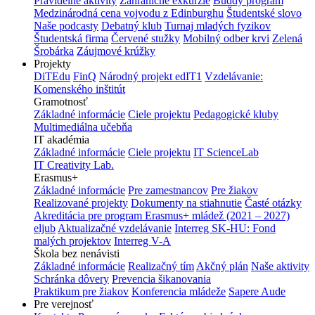
Pravidelné aktivity
Zahraničné exkurzie
Buddy program
Medzinárodná cena vojvodu z Edinburghu
Študentské slovo
Naše podcasty
Debatný klub
Turnaj mladých fyzikov
Študentská firma
Červené stužky
Mobilný odber krvi
Zelená
Šrobárka
Záujmové krúžky
Projekty
DiTEdu
FinQ
Národný projekt edIT1
Vzdelávanie:
Komenského inštitút
Gramotnosť
Základné informácie
Ciele projektu
Pedagogické kluby
Multimediálna učebňa
IT akadémia
Základné informácie
Ciele projektu
IT ScienceLab
IT Creativity Lab.
Erasmus+
Základné informácie
Pre zamestnancov
Pre žiakov
Realizované projekty
Dokumenty na stiahnutie
Časté otázky
Akreditácia pre program Erasmus+ mládež (2021 – 2027)
eljub
Aktualizačné vzdelávanie
Interreg SK-HU: Fond
malých projektov
Interreg V-A
Škola bez nenávisti
Základné informácie
Realizačný tím
Akčný plán
Naše aktivity
Schránka dôvery
Prevencia šikanovania
Praktikum pre žiakov
Konferencia mládeže
Sapere Aude
Pre verejnosť