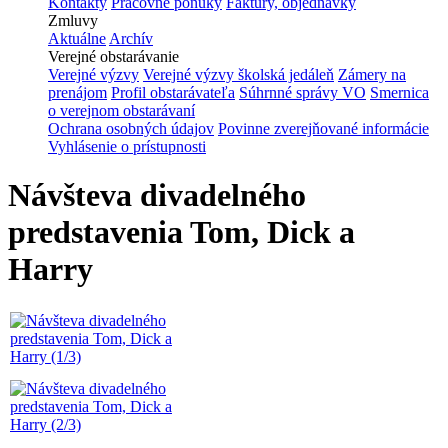
Kontakty
Pracovné ponuky
Faktúry, objednávky
Zmluvy
Aktuálne
Archív
Verejné obstarávanie
Verejné výzvy
Verejné výzvy školská jedáleň
Zámery na
prenájom
Profil obstarávateľa
Súhrnné správy VO
Smernica
o verejnom obstarávaní
Ochrana osobných údajov
Povinne zverejňované informácie
Vyhlásenie o prístupnosti
Návšteva divadelného
predstavenia Tom, Dick a
Harry