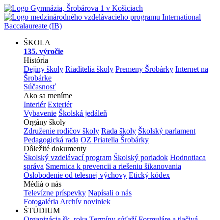
ŠKOLA
135. výročie
História
Dejiny školy
Riaditelia školy
Premeny Šrobárky
Internet na
Šrobárke
Súčasnosť
Ako sa meníme
Interiér
Exteriér
Vybavenie
Školská jedáleň
Orgány školy
Združenie rodičov školy
Rada školy
Školský parlament
Pedagogická rada
OZ Priatelia Šrobárky
Dôležité dokumenty
Školský vzdelávací program
Školský poriadok
Hodnotiaca
správa
Smernica k prevencii a riešeniu šikanovania
Oslobodenie od telesnej výchovy
Etický kódex
Médiá o nás
Televízne príspevky
Napísali o nás
Fotogaléria
Archív noviniek
ŠTÚDIUM
Organizácia šk. roka
Termíny súťaží
Formuláre a tlačivá