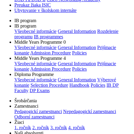
Preukaz žiaka ISIC
Ubytovanie v školskom internáte
IB program
IB program
Všeobecné informácie
General Information
Rozdelenie
programu
IB programmes
Middle Years Programme 0
Všeobecné informácie
General Information
Prijímacie
konanie
Admission Procedure
Policies
Middle Years Programme 4
Všeobecné informácie
General Information
Prijímacie
konanie
Admission Procedure
Policies
Diploma Programme
Všeobecné informácie
General Information
Výberové
konanie
Selection Procedure
Handbook
Policies
IB DP
Faculty
DP Exams
Šrobárčania
Zamestnanci
Pedagogickí zamestnanci
Nepedagogickí zamestnanci
Odborní zamestnanci
Žiaci
1. ročník
2. ročník
3. ročník
4. ročník
Naši absolventi