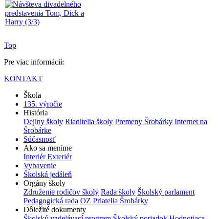
Top
Pre viac informácií:
KONTAKT
Škola
135. výročie
História
Dejiny školy
Riaditelia školy
Premeny Šrobárky
Internet na
Šrobárke
Súčasnosť
Ako sa meníme
Interiér
Exteriér
Vybavenie
Školská jedáleň
Orgány školy
Združenie rodičov školy
Rada školy
Školský parlament
Pedagogická rada
OZ Priatelia Šrobárky
Dôležité dokumenty
Školský vzdelávací program
Školský poriadok
Hodnotiaca