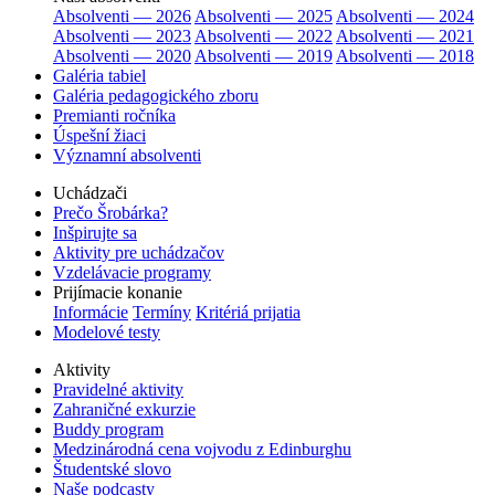
Absolventi — 2026
Absolventi — 2025
Absolventi — 2024
Absolventi — 2023
Absolventi — 2022
Absolventi — 2021
Absolventi — 2020
Absolventi — 2019
Absolventi — 2018
Galéria tabiel
Galéria pedagogického zboru
Premianti ročníka
Úspešní žiaci
Významní absolventi
Uchádzači
Prečo Šrobárka?
Inšpirujte sa
Aktivity pre uchádzačov
Vzdelávacie programy
Prijímacie konanie
Informácie
Termíny
Kritériá prijatia
Modelové testy
Aktivity
Pravidelné aktivity
Zahraničné exkurzie
Buddy program
Medzinárodná cena vojvodu z Edinburghu
Študentské slovo
Naše podcasty