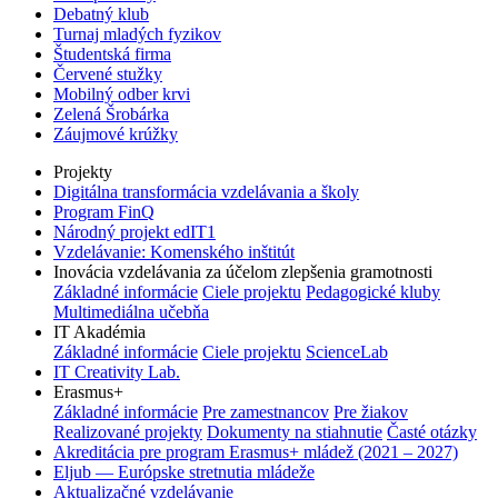
Debatný klub
Turnaj mladých fyzikov
Študentská firma
Červené stužky
Mobilný odber krvi
Zelená Šrobárka
Záujmové krúžky
Projekty
Digitálna transformácia vzdelávania a školy
Program FinQ
Národný projekt edIT1
Vzdelávanie: Komenského inštitút
Inovácia vzdelávania za účelom zlepšenia gramotnosti
Základné informácie
Ciele projektu
Pedagogické kluby
Multimediálna učebňa
IT Akadémia
Základné informácie
Ciele projektu
ScienceLab
IT Creativity Lab.
Erasmus+
Základné informácie
Pre zamestnancov
Pre žiakov
Realizované projekty
Dokumenty na stiahnutie
Časté otázky
Akreditácia pre program Erasmus+ mládež (2021 – 2027)
Eljub — Európske stretnutia mládeže
Aktualizačné vzdelávanie