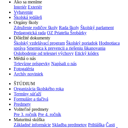
Ako sa meníme
Interiér
Exteriér
Vybavenie
Školská jedáleň
Orgány školy
Združenie rodičov školy
Rada školy
Školský parlament
Pedagogická rada
OZ Priatelia Šrobárky
Dôležité dokumenty
Školský vzdelávací program
Školský poriadok
Hodnotiaca
správa
Smernica k prevencii a riešeniu šikanovania
Oslobodenie od telesnej výchovy
Etický kódex
Médiá o nás
Televízne príspevky
Napísali o nás
Fotogaléria
Archív noviniek
ŠTÚDIUM
Organizácia školského roka
Termíny súťaží
Formuláre a tlačivá
Predmety
Voliteľné predmety
Pre 3. ročník
Pre 4. ročník
Maturitná skúška
Základné informácie
Skladba predmetov
Prihláška
Časti