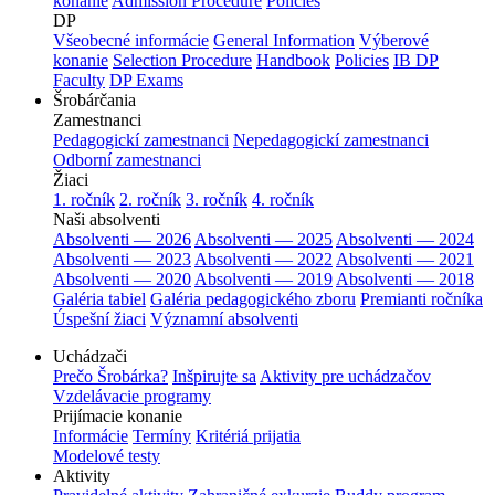
konanie
Admission Procedure
Policies
DP
Všeobecné informácie
General Information
Výberové
konanie
Selection Procedure
Handbook
Policies
IB DP
Faculty
DP Exams
Šrobárčania
Zamestnanci
Pedagogickí zamestnanci
Nepedagogickí zamestnanci
Odborní zamestnanci
Žiaci
1. ročník
2. ročník
3. ročník
4. ročník
Naši absolventi
Absolventi — 2026
Absolventi — 2025
Absolventi — 2024
Absolventi — 2023
Absolventi — 2022
Absolventi — 2021
Absolventi — 2020
Absolventi — 2019
Absolventi — 2018
Galéria tabiel
Galéria pedagogického zboru
Premianti ročníka
Úspešní žiaci
Významní absolventi
Uchádzači
Prečo Šrobárka?
Inšpirujte sa
Aktivity pre uchádzačov
Vzdelávacie programy
Prijímacie konanie
Informácie
Termíny
Kritériá prijatia
Modelové testy
Aktivity