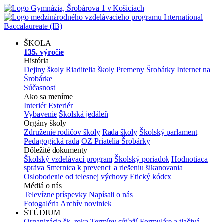
ŠKOLA
135. výročie
História
Dejiny školy
Riaditelia školy
Premeny Šrobárky
Internet na
Šrobárke
Súčasnosť
Ako sa meníme
Interiér
Exteriér
Vybavenie
Školská jedáleň
Orgány školy
Združenie rodičov školy
Rada školy
Školský parlament
Pedagogická rada
OZ Priatelia Šrobárky
Dôležité dokumenty
Školský vzdelávací program
Školský poriadok
Hodnotiaca
správa
Smernica k prevencii a riešeniu šikanovania
Oslobodenie od telesnej výchovy
Etický kódex
Médiá o nás
Televízne príspevky
Napísali o nás
Fotogaléria
Archív noviniek
ŠTÚDIUM
Organizácia šk. roka
Termíny súťaží
Formuláre a tlačivá