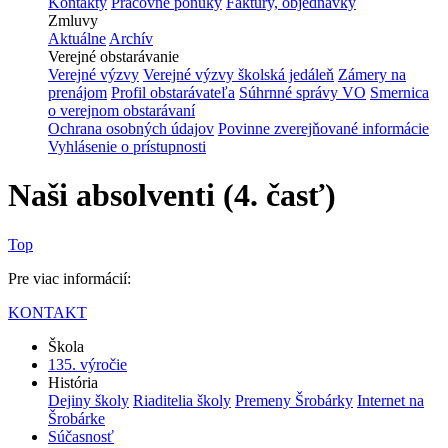
Kontakty
Pracovné ponuky
Faktúry, objednávky
Zmluvy
Aktuálne
Archív
Verejné obstarávanie
Verejné výzvy
Verejné výzvy školská jedáleň
Zámery na
prenájom
Profil obstarávateľa
Súhrnné správy VO
Smernica
o verejnom obstarávaní
Ochrana osobných údajov
Povinne zverejňované informácie
Vyhlásenie o prístupnosti
Naši absolventi (4. časť)
Top
Pre viac informácií:
KONTAKT
Škola
135. výročie
História
Dejiny školy
Riaditelia školy
Premeny Šrobárky
Internet na
Šrobárke
Súčasnosť