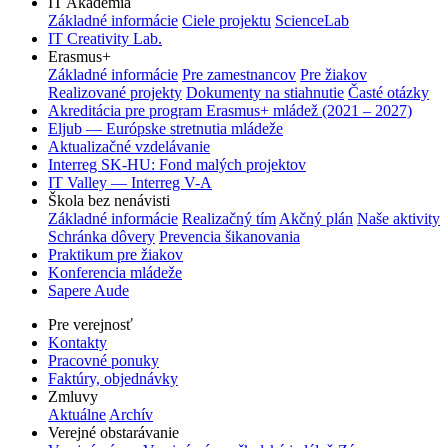
IT Akadémia
Základné informácie
Ciele projektu
ScienceLab
IT Creativity Lab.
Erasmus+
Základné informácie
Pre zamestnancov
Pre žiakov
Realizované projekty
Dokumenty na stiahnutie
Časté otázky
Akreditácia pre program Erasmus+ mládež (2021 – 2027)
Eljub — Európske stretnutia mládeže
Aktualizačné vzdelávanie
Interreg SK-HU: Fond malých projektov
IT Valley — Interreg V-A
Škola bez nenávisti
Základné informácie
Realizačný tím
Akčný plán
Naše aktivity
Schránka dôvery
Prevencia šikanovania
Praktikum pre žiakov
Konferencia mládeže
Sapere Aude
Pre verejnosť
Kontakty
Pracovné ponuky
Faktúry, objednávky
Zmluvy
Aktuálne
Archív
Verejné obstarávanie