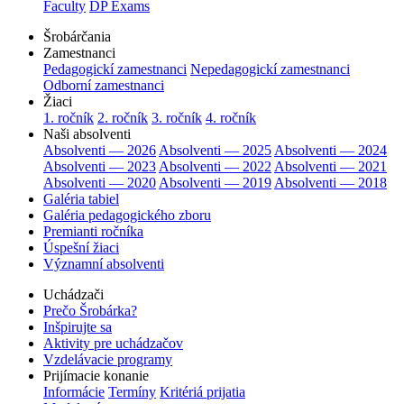
Faculty
DP Exams
Šrobárčania
Zamestnanci
Pedagogickí zamestnanci
Nepedagogickí zamestnanci
Odborní zamestnanci
Žiaci
1. ročník
2. ročník
3. ročník
4. ročník
Naši absolventi
Absolventi — 2026
Absolventi — 2025
Absolventi — 2024
Absolventi — 2023
Absolventi — 2022
Absolventi — 2021
Absolventi — 2020
Absolventi — 2019
Absolventi — 2018
Galéria tabiel
Galéria pedagogického zboru
Premianti ročníka
Úspešní žiaci
Významní absolventi
Uchádzači
Prečo Šrobárka?
Inšpirujte sa
Aktivity pre uchádzačov
Vzdelávacie programy
Prijímacie konanie
Informácie
Termíny
Kritériá prijatia