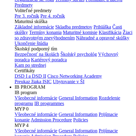
Predmety
Voliteľné predmety
Pre 3. ročník
Pre 4. ročník
Maturitná skúška
Základné informácie
Skladba predmetov
Prihláška
Časti
skúšky
Termíny konania
Maturitné komisie
Klasifikácia
Žiaci
so zdravotným znevýhodnením
Náhradné a opravné skúšky
Ukončenie štúdia
Školský podporný tím
Bezpečnosť na školách
Školský psychológ
Výchovný
poradca
Kariérový poradca
Kam po strednej
Certifikáty
DSD I a DSD II
Cisco Networking Academy
Preukaz žiaka ISIC
Ubytovanie v ŠI
IB PROGRAM
IB program
Všeobecné informácie
General Information
Rozdelenie
programu
IB programmes
MYP 0
Všeobecné informácie
General Information
Prijímacie
konanie
Admission Procedure
Policies
MYP 4
Všeobecné informácie
General Information
Prijímacie