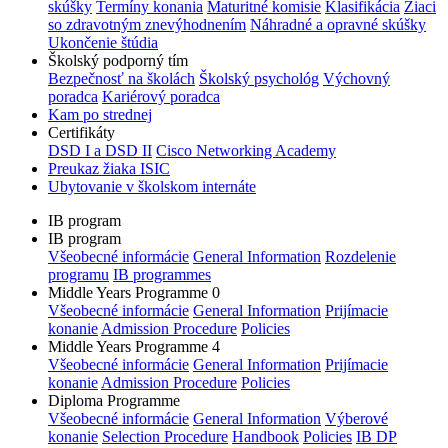
skúšky
Termíny konania
Maturitné komisie
Klasifikácia
Žiaci
so zdravotným znevýhodnením
Náhradné a opravné skúšky
Ukončenie štúdia
Školský podporný tím
Bezpečnosť na školách
Školský psychológ
Výchovný
poradca
Kariérový poradca
Kam po strednej
Certifikáty
DSD I a DSD II
Cisco Networking Academy
Preukaz žiaka ISIC
Ubytovanie v školskom internáte
IB program
IB program
Všeobecné informácie
General Information
Rozdelenie
programu
IB programmes
Middle Years Programme 0
Všeobecné informácie
General Information
Prijímacie
konanie
Admission Procedure
Policies
Middle Years Programme 4
Všeobecné informácie
General Information
Prijímacie
konanie
Admission Procedure
Policies
Diploma Programme
Všeobecné informácie
General Information
Výberové
konanie
Selection Procedure
Handbook
Policies
IB DP