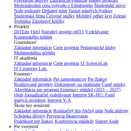
Pravidelné aktivity
Zahraničné exkurzie
Buddy program
Medzinárodná cena vojvodu z Edinburghu
Študentské slovo
Naše podcasty
Debatný klub
Turnaj mladých fyzikov
Študentská firma
Červené stužky
Mobilný odber krvi
Zelená
Šrobárka
Záujmové krúžky
Projekty
DiTEdu
FinQ
Národný projekt edIT1
Vzdelávanie:
Komenského inštitút
Gramotnosť
Základné informácie
Ciele projektu
Pedagogické kluby
Multimediálna učebňa
IT akadémia
Základné informácie
Ciele projektu
IT ScienceLab
IT Creativity Lab.
Erasmus+
Základné informácie
Pre zamestnancov
Pre žiakov
Realizované projekty
Dokumenty na stiahnutie
Časté otázky
Akreditácia pre program Erasmus+ mládež (2021 – 2027)
eljub
Aktualizačné vzdelávanie
Interreg SK-HU: Fond
malých projektov
Interreg V-A
Škola bez nenávisti
Základné informácie
Realizačný tím
Akčný plán
Naše aktivity
Schránka dôvery
Prevencia šikanovania
Praktikum pre žiakov
Konferencia mládeže
Sapere Aude
Pre verejnosť