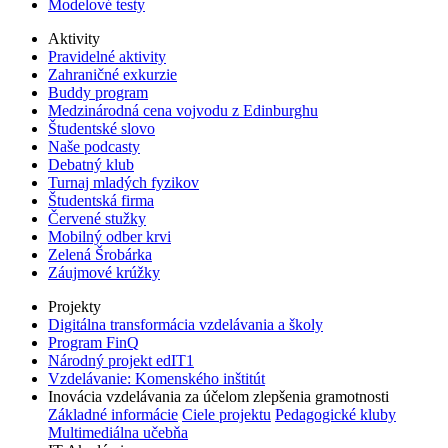
Modelové testy
Aktivity
Pravidelné aktivity
Zahraničné exkurzie
Buddy program
Medzinárodná cena vojvodu z Edinburghu
Študentské slovo
Naše podcasty
Debatný klub
Turnaj mladých fyzikov
Študentská firma
Červené stužky
Mobilný odber krvi
Zelená Šrobárka
Záujmové krúžky
Projekty
Digitálna transformácia vzdelávania a školy
Program FinQ
Národný projekt edIT1
Vzdelávanie: Komenského inštitút
Inovácia vzdelávania za účelom zlepšenia gramotnosti
Základné informácie
Ciele projektu
Pedagogické kluby
Multimediálna učebňa