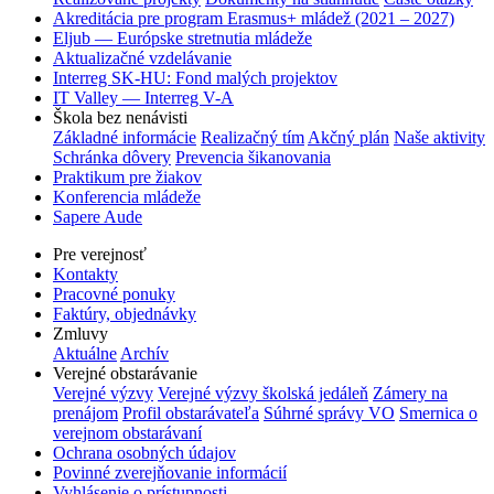
Akreditácia pre program Erasmus+ mládež (2021 – 2027)
Eljub — Európske stretnutia mládeže
Aktualizačné vzdelávanie
Interreg SK-HU: Fond malých projektov
IT Valley — Interreg V-A
Škola bez nenávisti
Základné informácie
Realizačný tím
Akčný plán
Naše aktivity
Schránka dôvery
Prevencia šikanovania
Praktikum pre žiakov
Konferencia mládeže
Sapere Aude
Pre verejnosť
Kontakty
Pracovné ponuky
Faktúry, objednávky
Zmluvy
Aktuálne
Archív
Verejné obstarávanie
Verejné výzvy
Verejné výzvy školská jedáleň
Zámery na
prenájom
Profil obstarávateľa
Súhrné správy VO
Smernica o
verejnom obstarávaní
Ochrana osobných údajov
Povinné zverejňovanie informácií
Vyhlásenie o prístupnosti