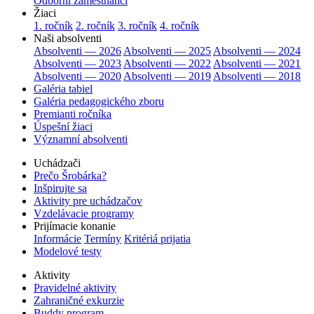
Odborní zamestnanci
Žiaci
1. ročník
2. ročník
3. ročník
4. ročník
Naši absolventi
Absolventi — 2026
Absolventi — 2025
Absolventi — 2024
Absolventi — 2023
Absolventi — 2022
Absolventi — 2021
Absolventi — 2020
Absolventi — 2019
Absolventi — 2018
Galéria tabiel
Galéria pedagogického zboru
Premianti ročníka
Úspešní žiaci
Významní absolventi
Uchádzači
Prečo Šrobárka?
Inšpirujte sa
Aktivity pre uchádzačov
Vzdelávacie programy
Prijímacie konanie
Informácie
Termíny
Kritériá prijatia
Modelové testy
Aktivity
Pravidelné aktivity
Zahraničné exkurzie
Buddy program