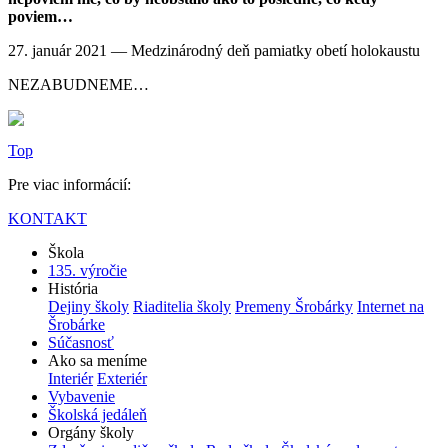
poviem…
27. január 2021 — Medzinárodný deň pamiatky obetí holokaustu
NEZABUDNEME…
Top
Pre viac informácií:
KONTAKT
Škola
135. výročie
História
Dejiny školy
Riaditelia školy
Premeny Šrobárky
Internet na
Šrobárke
Súčasnosť
Ako sa meníme
Interiér
Exteriér
Vybavenie
Školská jedáleň
Orgány školy