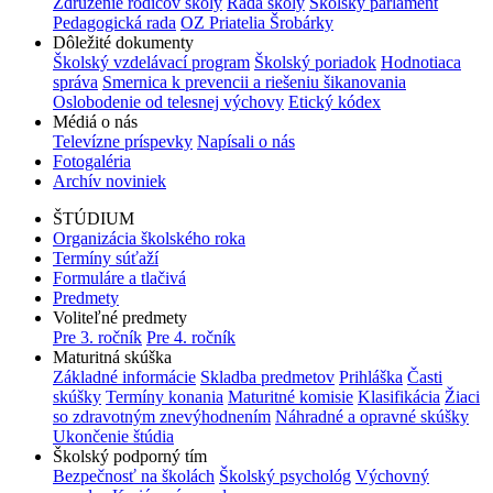
Združenie rodičov školy
Rada školy
Školský parlament
Pedagogická rada
OZ Priatelia Šrobárky
Dôležité dokumenty
Školský vzdelávací program
Školský poriadok
Hodnotiaca
správa
Smernica k prevencii a riešeniu šikanovania
Oslobodenie od telesnej výchovy
Etický kódex
Médiá o nás
Televízne príspevky
Napísali o nás
Fotogaléria
Archív noviniek
ŠTÚDIUM
Organizácia školského roka
Termíny súťaží
Formuláre a tlačivá
Predmety
Voliteľné predmety
Pre 3. ročník
Pre 4. ročník
Maturitná skúška
Základné informácie
Skladba predmetov
Prihláška
Časti
skúšky
Termíny konania
Maturitné komisie
Klasifikácia
Žiaci
so zdravotným znevýhodnením
Náhradné a opravné skúšky
Ukončenie štúdia
Školský podporný tím
Bezpečnosť na školách
Školský psychológ
Výchovný