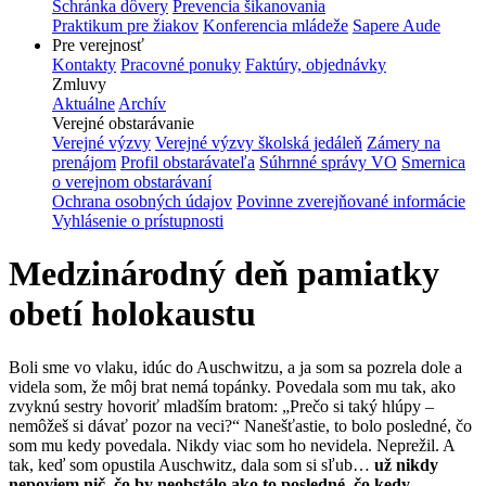
Schránka dôvery
Prevencia šikanovania
Praktikum pre žiakov
Konferencia mládeže
Sapere Aude
Pre verejnosť
Kontakty
Pracovné ponuky
Faktúry, objednávky
Zmluvy
Aktuálne
Archív
Verejné obstarávanie
Verejné výzvy
Verejné výzvy školská jedáleň
Zámery na
prenájom
Profil obstarávateľa
Súhrnné správy VO
Smernica
o verejnom obstarávaní
Ochrana osobných údajov
Povinne zverejňované informácie
Vyhlásenie o prístupnosti
Medzinárodný deň pamiatky
obetí holokaustu
Boli sme vo vlaku, idúc do Auschwitzu, a ja som sa pozrela dole a
videla som, že môj brat nemá topánky. Povedala som mu tak, ako
zvyknú sestry hovoriť mladším bratom: „Prečo si taký hlúpy –
nemôžeš si dávať pozor na veci?“ Nanešťastie, to bolo posledné, čo
som mu kedy povedala. Nikdy viac som ho nevidela. Neprežil. A
tak, keď som opustila Auschwitz, dala som si sľub…
už nikdy
nepoviem nič, čo by neobstálo ako to posledné, čo kedy