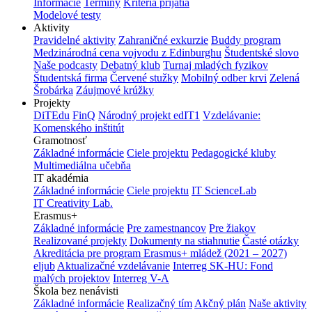
Informácie
Termíny
Kritériá prijatia
Modelové testy
Aktivity
Pravidelné aktivity
Zahraničné exkurzie
Buddy program
Medzinárodná cena vojvodu z Edinburghu
Študentské slovo
Naše podcasty
Debatný klub
Turnaj mladých fyzikov
Študentská firma
Červené stužky
Mobilný odber krvi
Zelená
Šrobárka
Záujmové krúžky
Projekty
DiTEdu
FinQ
Národný projekt edIT1
Vzdelávanie:
Komenského inštitút
Gramotnosť
Základné informácie
Ciele projektu
Pedagogické kluby
Multimediálna učebňa
IT akadémia
Základné informácie
Ciele projektu
IT ScienceLab
IT Creativity Lab.
Erasmus+
Základné informácie
Pre zamestnancov
Pre žiakov
Realizované projekty
Dokumenty na stiahnutie
Časté otázky
Akreditácia pre program Erasmus+ mládež (2021 – 2027)
eljub
Aktualizačné vzdelávanie
Interreg SK-HU: Fond
malých projektov
Interreg V-A
Škola bez nenávisti
Základné informácie
Realizačný tím
Akčný plán
Naše aktivity