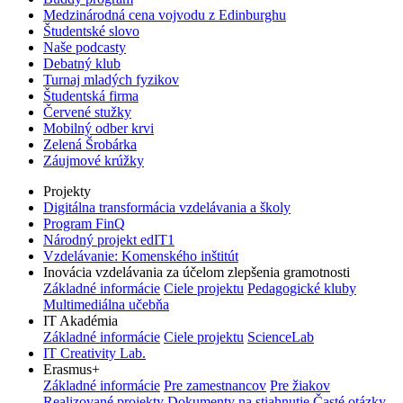
Medzinárodná cena vojvodu z Edinburghu
Študentské slovo
Naše podcasty
Debatný klub
Turnaj mladých fyzikov
Študentská firma
Červené stužky
Mobilný odber krvi
Zelená Šrobárka
Záujmové krúžky
Projekty
Digitálna transformácia vzdelávania a školy
Program FinQ
Národný projekt edIT1
Vzdelávanie: Komenského inštitút
Inovácia vzdelávania za účelom zlepšenia gramotnosti
Základné informácie
Ciele projektu
Pedagogické kluby
Multimediálna učebňa
IT Akadémia
Základné informácie
Ciele projektu
ScienceLab
IT Creativity Lab.
Erasmus+
Základné informácie
Pre zamestnancov
Pre žiakov
Realizované projekty
Dokumenty na stiahnutie
Časté otázky