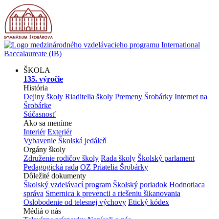
ŠKOLA
135. výročie
História
Dejiny školy
Riaditelia školy
Premeny Šrobárky
Internet na
Šrobárke
Súčasnosť
Ako sa meníme
Interiér
Exteriér
Vybavenie
Školská jedáleň
Orgány školy
Združenie rodičov školy
Rada školy
Školský parlament
Pedagogická rada
OZ Priatelia Šrobárky
Dôležité dokumenty
Školský vzdelávací program
Školský poriadok
Hodnotiaca
správa
Smernica k prevencii a riešeniu šikanovania
Oslobodenie od telesnej výchovy
Etický kódex
Médiá o nás