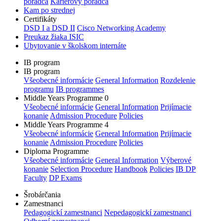
poradca
Kariérový poradca
Kam po strednej
Certifikáty
DSD I a DSD II
Cisco Networking Academy
Preukaz žiaka ISIC
Ubytovanie v školskom internáte
IB program
IB program
Všeobecné informácie
General Information
Rozdelenie
programu
IB programmes
Middle Years Programme 0
Všeobecné informácie
General Information
Prijímacie
konanie
Admission Procedure
Policies
Middle Years Programme 4
Všeobecné informácie
General Information
Prijímacie
konanie
Admission Procedure
Policies
Diploma Programme
Všeobecné informácie
General Information
Výberové
konanie
Selection Procedure
Handbook
Policies
IB DP
Faculty
DP Exams
Šrobárčania
Zamestnanci
Pedagogickí zamestnanci
Nepedagogickí zamestnanci