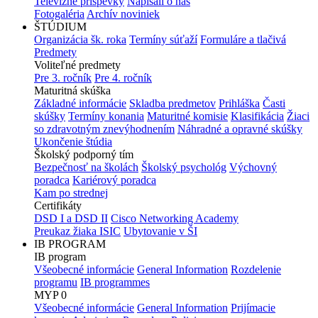
Televízne príspevky
Napísali o nás
Fotogaléria
Archív noviniek
ŠTÚDIUM
Organizácia šk. roka
Termíny súťaží
Formuláre a tlačivá
Predmety
Voliteľné predmety
Pre 3. ročník
Pre 4. ročník
Maturitná skúška
Základné informácie
Skladba predmetov
Prihláška
Časti
skúšky
Termíny konania
Maturitné komisie
Klasifikácia
Žiaci
so zdravotným znevýhodnením
Náhradné a opravné skúšky
Ukončenie štúdia
Školský podporný tím
Bezpečnosť na školách
Školský psychológ
Výchovný
poradca
Kariérový poradca
Kam po strednej
Certifikáty
DSD I a DSD II
Cisco Networking Academy
Preukaz žiaka ISIC
Ubytovanie v ŠI
IB PROGRAM
IB program
Všeobecné informácie
General Information
Rozdelenie
programu
IB programmes
MYP 0
Všeobecné informácie
General Information
Prijímacie