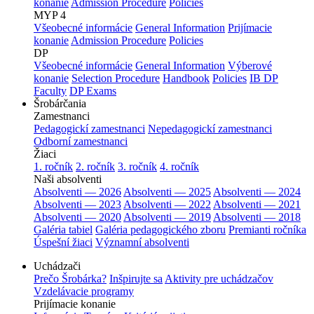
konanie
Admission Procedure
Policies
MYP 4
Všeobecné informácie
General Information
Prijímacie
konanie
Admission Procedure
Policies
DP
Všeobecné informácie
General Information
Výberové
konanie
Selection Procedure
Handbook
Policies
IB DP
Faculty
DP Exams
Šrobárčania
Zamestnanci
Pedagogickí zamestnanci
Nepedagogickí zamestnanci
Odborní zamestnanci
Žiaci
1. ročník
2. ročník
3. ročník
4. ročník
Naši absolventi
Absolventi — 2026
Absolventi — 2025
Absolventi — 2024
Absolventi — 2023
Absolventi — 2022
Absolventi — 2021
Absolventi — 2020
Absolventi — 2019
Absolventi — 2018
Galéria tabiel
Galéria pedagogického zboru
Premianti ročníka
Úspešní žiaci
Významní absolventi
Uchádzači
Prečo Šrobárka?
Inšpirujte sa
Aktivity pre uchádzačov
Vzdelávacie programy
Prijímacie konanie