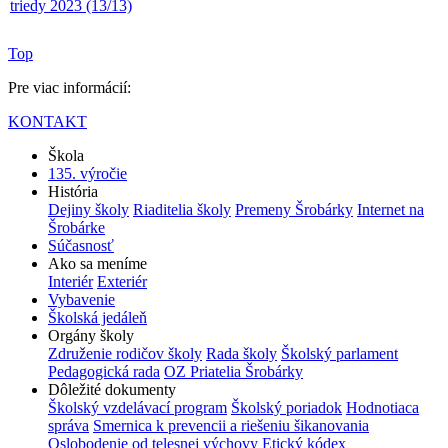
Top
Pre viac informácií:
KONTAKT
Škola
135. výročie
História
Dejiny školy
Riaditelia školy
Premeny Šrobárky
Internet na
Šrobárke
Súčasnosť
Ako sa meníme
Interiér
Exteriér
Vybavenie
Školská jedáleň
Orgány školy
Združenie rodičov školy
Rada školy
Školský parlament
Pedagogická rada
OZ Priatelia Šrobárky
Dôležité dokumenty
Školský vzdelávací program
Školský poriadok
Hodnotiaca
správa
Smernica k prevencii a riešeniu šikanovania
Oslobodenie od telesnej výchovy
Etický kódex