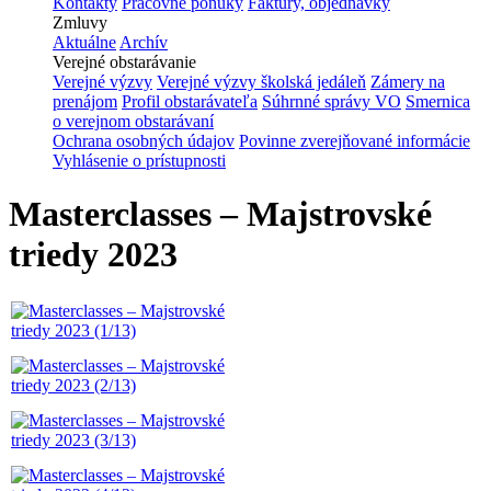
Kontakty
Pracovné ponuky
Faktúry, objednávky
Zmluvy
Aktuálne
Archív
Verejné obstarávanie
Verejné výzvy
Verejné výzvy školská jedáleň
Zámery na
prenájom
Profil obstarávateľa
Súhrnné správy VO
Smernica
o verejnom obstarávaní
Ochrana osobných údajov
Povinne zverejňované informácie
Vyhlásenie o prístupnosti
Masterclasses – Majstrovské
triedy 2023