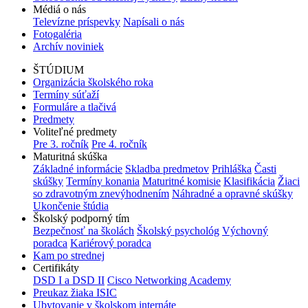
Médiá o nás
Televízne príspevky
Napísali o nás
Fotogaléria
Archív noviniek
ŠTÚDIUM
Organizácia školského roka
Termíny súťaží
Formuláre a tlačivá
Predmety
Voliteľné predmety
Pre 3. ročník
Pre 4. ročník
Maturitná skúška
Základné informácie
Skladba predmetov
Prihláška
Časti
skúšky
Termíny konania
Maturitné komisie
Klasifikácia
Žiaci
so zdravotným znevýhodnením
Náhradné a opravné skúšky
Ukončenie štúdia
Školský podporný tím
Bezpečnosť na školách
Školský psychológ
Výchovný
poradca
Kariérový poradca
Kam po strednej
Certifikáty
DSD I a DSD II
Cisco Networking Academy
Preukaz žiaka ISIC
Ubytovanie v školskom internáte