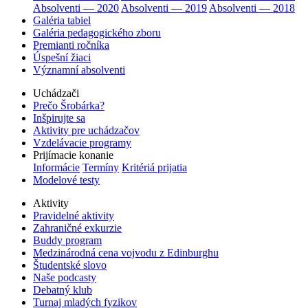
Absolventi — 2020
Absolventi — 2019
Absolventi — 2018
Galéria tabiel
Galéria pedagogického zboru
Premianti ročníka
Úspešní žiaci
Významní absolventi
Uchádzači
Prečo Šrobárka?
Inšpirujte sa
Aktivity pre uchádzačov
Vzdelávacie programy
Prijímacie konanie
Informácie
Termíny
Kritériá prijatia
Modelové testy
Aktivity
Pravidelné aktivity
Zahraničné exkurzie
Buddy program
Medzinárodná cena vojvodu z Edinburghu
Študentské slovo
Naše podcasty
Debatný klub
Turnaj mladých fyzikov