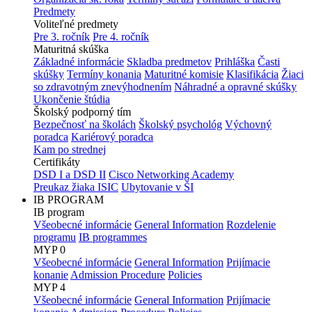
Predmety
Voliteľné predmety
Pre 3. ročník
Pre 4. ročník
Maturitná skúška
Základné informácie
Skladba predmetov
Prihláška
Časti
skúšky
Termíny konania
Maturitné komisie
Klasifikácia
Žiaci
so zdravotným znevýhodnením
Náhradné a opravné skúšky
Ukončenie štúdia
Školský podporný tím
Bezpečnosť na školách
Školský psychológ
Výchovný
poradca
Kariérový poradca
Kam po strednej
Certifikáty
DSD I a DSD II
Cisco Networking Academy
Preukaz žiaka ISIC
Ubytovanie v ŠI
IB PROGRAM
IB program
Všeobecné informácie
General Information
Rozdelenie
programu
IB programmes
MYP 0
Všeobecné informácie
General Information
Prijímacie
konanie
Admission Procedure
Policies
MYP 4
Všeobecné informácie
General Information
Prijímacie