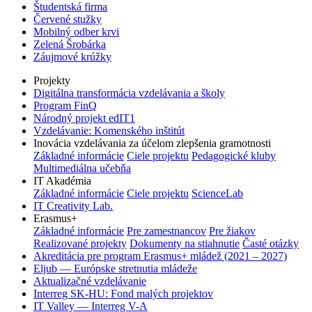
Študentská firma
Červené stužky
Mobilný odber krvi
Zelená Šrobárka
Záujmové krúžky
Projekty
Digitálna transformácia vzdelávania a školy
Program FinQ
Národný projekt edIT1
Vzdelávanie: Komenského inštitút
Inovácia vzdelávania za účelom zlepšenia gramotnosti
Základné informácie
Ciele projektu
Pedagogické kluby
Multimediálna učebňa
IT Akadémia
Základné informácie
Ciele projektu
ScienceLab
IT Creativity Lab.
Erasmus+
Základné informácie
Pre zamestnancov
Pre žiakov
Realizované projekty
Dokumenty na stiahnutie
Časté otázky
Akreditácia pre program Erasmus+ mládež (2021 – 2027)
Eljub — Európske stretnutia mládeže
Aktualizačné vzdelávanie
Interreg SK-HU: Fond malých projektov
IT Valley — Interreg V-A