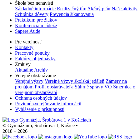
Škola bez nenávisti
Základné informácie
Realizačný tím
Akčný plán
Naše aktivity
Schránka dôvery
Prevencia šikanovania
Praktikum pre žiakov
Konferencia mládeže
Sapere Aude
Pre verejnosť
Kontakty
Pracovné ponuky
Faktúry, objednávky
Zmluvy
Aktuálne
Archív
Verejné obstarávanie
Verejné výzvy
Verejné výzvy školská jedáleň
Zámery na
prenájom
Profil obstarávateľa
Súhrné správy VO
Smernica o
verejnom obstarávaní
Ochrana osobných údajov
Povinné zverejňovanie informácií
Vyhlásenie o prístupnosti
© Gymnázium, Šrobárova 1, Košice
•
2018 – 2026