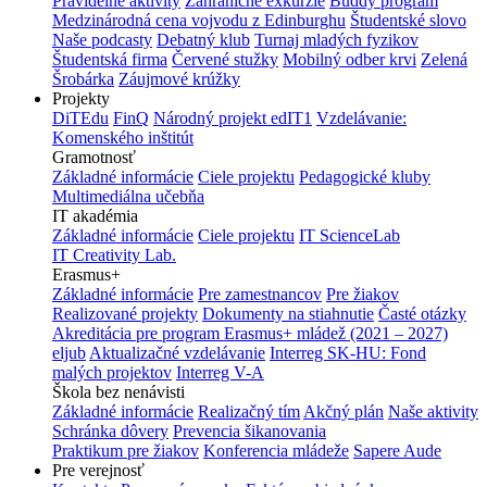
Pravidelné aktivity
Zahraničné exkurzie
Buddy program
Medzinárodná cena vojvodu z Edinburghu
Študentské slovo
Naše podcasty
Debatný klub
Turnaj mladých fyzikov
Študentská firma
Červené stužky
Mobilný odber krvi
Zelená
Šrobárka
Záujmové krúžky
Projekty
DiTEdu
FinQ
Národný projekt edIT1
Vzdelávanie:
Komenského inštitút
Gramotnosť
Základné informácie
Ciele projektu
Pedagogické kluby
Multimediálna učebňa
IT akadémia
Základné informácie
Ciele projektu
IT ScienceLab
IT Creativity Lab.
Erasmus+
Základné informácie
Pre zamestnancov
Pre žiakov
Realizované projekty
Dokumenty na stiahnutie
Časté otázky
Akreditácia pre program Erasmus+ mládež (2021 – 2027)
eljub
Aktualizačné vzdelávanie
Interreg SK-HU: Fond
malých projektov
Interreg V-A
Škola bez nenávisti
Základné informácie
Realizačný tím
Akčný plán
Naše aktivity
Schránka dôvery
Prevencia šikanovania
Praktikum pre žiakov
Konferencia mládeže
Sapere Aude
Pre verejnosť