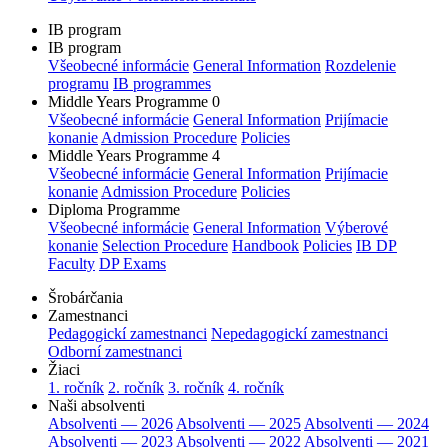
IB program
IB program
Všeobecné informácie
General Information
Rozdelenie
programu
IB programmes
Middle Years Programme 0
Všeobecné informácie
General Information
Prijímacie
konanie
Admission Procedure
Policies
Middle Years Programme 4
Všeobecné informácie
General Information
Prijímacie
konanie
Admission Procedure
Policies
Diploma Programme
Všeobecné informácie
General Information
Výberové
konanie
Selection Procedure
Handbook
Policies
IB DP
Faculty
DP Exams
Šrobárčania
Zamestnanci
Pedagogickí zamestnanci
Nepedagogickí zamestnanci
Odborní zamestnanci
Žiaci
1. ročník
2. ročník
3. ročník
4. ročník
Naši absolventi
Absolventi — 2026
Absolventi — 2025
Absolventi — 2024
Absolventi — 2023
Absolventi — 2022
Absolventi — 2021