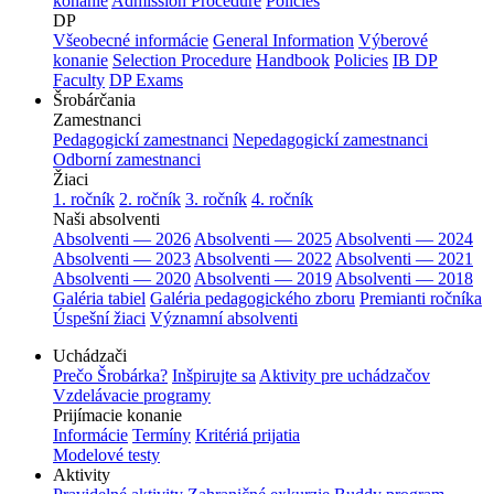
konanie
Admission Procedure
Policies
DP
Všeobecné informácie
General Information
Výberové
konanie
Selection Procedure
Handbook
Policies
IB DP
Faculty
DP Exams
Šrobárčania
Zamestnanci
Pedagogickí zamestnanci
Nepedagogickí zamestnanci
Odborní zamestnanci
Žiaci
1. ročník
2. ročník
3. ročník
4. ročník
Naši absolventi
Absolventi — 2026
Absolventi — 2025
Absolventi — 2024
Absolventi — 2023
Absolventi — 2022
Absolventi — 2021
Absolventi — 2020
Absolventi — 2019
Absolventi — 2018
Galéria tabiel
Galéria pedagogického zboru
Premianti ročníka
Úspešní žiaci
Významní absolventi
Uchádzači
Prečo Šrobárka?
Inšpirujte sa
Aktivity pre uchádzačov
Vzdelávacie programy
Prijímacie konanie
Informácie
Termíny
Kritériá prijatia
Modelové testy
Aktivity