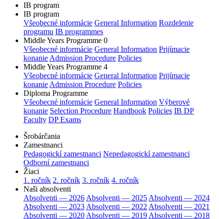
IB program
IB program
Všeobecné informácie
General Information
Rozdelenie
programu
IB programmes
Middle Years Programme 0
Všeobecné informácie
General Information
Prijímacie
konanie
Admission Procedure
Policies
Middle Years Programme 4
Všeobecné informácie
General Information
Prijímacie
konanie
Admission Procedure
Policies
Diploma Programme
Všeobecné informácie
General Information
Výberové
konanie
Selection Procedure
Handbook
Policies
IB DP
Faculty
DP Exams
Šrobárčania
Zamestnanci
Pedagogickí zamestnanci
Nepedagogickí zamestnanci
Odborní zamestnanci
Žiaci
1. ročník
2. ročník
3. ročník
4. ročník
Naši absolventi
Absolventi — 2026
Absolventi — 2025
Absolventi — 2024
Absolventi — 2023
Absolventi — 2022
Absolventi — 2021
Absolventi — 2020
Absolventi — 2019
Absolventi — 2018