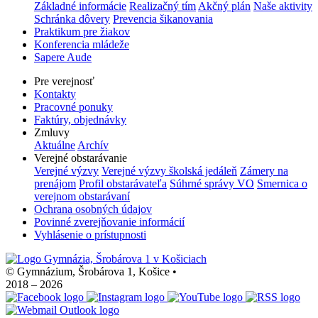
Základné informácie
Realizačný tím
Akčný plán
Naše aktivity
Schránka dôvery
Prevencia šikanovania
Praktikum pre žiakov
Konferencia mládeže
Sapere Aude
Pre verejnosť
Kontakty
Pracovné ponuky
Faktúry, objednávky
Zmluvy
Aktuálne
Archív
Verejné obstarávanie
Verejné výzvy
Verejné výzvy školská jedáleň
Zámery na
prenájom
Profil obstarávateľa
Súhrné správy VO
Smernica o
verejnom obstarávaní
Ochrana osobných údajov
Povinné zverejňovanie informácií
Vyhlásenie o prístupnosti
© Gymnázium, Šrobárova 1, Košice
•
2018 – 2026