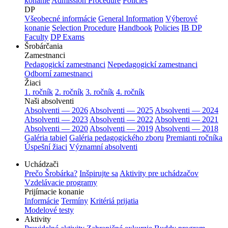
konanie
Admission Procedure
Policies
DP
Všeobecné informácie
General Information
Výberové
konanie
Selection Procedure
Handbook
Policies
IB DP
Faculty
DP Exams
Šrobárčania
Zamestnanci
Pedagogickí zamestnanci
Nepedagogickí zamestnanci
Odborní zamestnanci
Žiaci
1. ročník
2. ročník
3. ročník
4. ročník
Naši absolventi
Absolventi — 2026
Absolventi — 2025
Absolventi — 2024
Absolventi — 2023
Absolventi — 2022
Absolventi — 2021
Absolventi — 2020
Absolventi — 2019
Absolventi — 2018
Galéria tabiel
Galéria pedagogického zboru
Premianti ročníka
Úspešní žiaci
Významní absolventi
Uchádzači
Prečo Šrobárka?
Inšpirujte sa
Aktivity pre uchádzačov
Vzdelávacie programy
Prijímacie konanie
Informácie
Termíny
Kritériá prijatia
Modelové testy
Aktivity