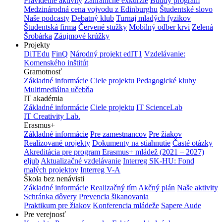
Pravidelné aktivity
Zahraničné exkurzie
Buddy program
Medzinárodná cena vojvodu z Edinburghu
Študentské slovo
Naše podcasty
Debatný klub
Turnaj mladých fyzikov
Študentská firma
Červené stužky
Mobilný odber krvi
Zelená
Šrobárka
Záujmové krúžky
Projekty
DiTEdu
FinQ
Národný projekt edIT1
Vzdelávanie:
Komenského inštitút
Gramotnosť
Základné informácie
Ciele projektu
Pedagogické kluby
Multimediálna učebňa
IT akadémia
Základné informácie
Ciele projektu
IT ScienceLab
IT Creativity Lab.
Erasmus+
Základné informácie
Pre zamestnancov
Pre žiakov
Realizované projekty
Dokumenty na stiahnutie
Časté otázky
Akreditácia pre program Erasmus+ mládež (2021 – 2027)
eljub
Aktualizačné vzdelávanie
Interreg SK-HU: Fond
malých projektov
Interreg V-A
Škola bez nenávisti
Základné informácie
Realizačný tím
Akčný plán
Naše aktivity
Schránka dôvery
Prevencia šikanovania
Praktikum pre žiakov
Konferencia mládeže
Sapere Aude
Pre verejnosť