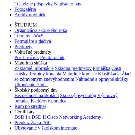
Televízne príspevky
Napísali o nás
Fotogaléria
Archív noviniek
ŠTÚDIUM
Organizácia školského roka
Termíny súťaží
Formuláre a tlačivá
Predmety
Voliteľné predmety
Pre 3. ročník
Pre 4. ročník
Maturitná skúška
Základné informácie
Skladba predmetov
Prihláška
Časti
skúšky
Termíny konania
Maturitné komisie
Klasifikácia
Žiaci
so zdravotným znevýhodnením
Náhradné a opravné skúšky
Ukončenie štúdia
Školský podporný tím
Bezpečnosť na školách
Školský psychológ
Výchovný
poradca
Kariérový poradca
Kam po strednej
Certifikáty
DSD I a DSD II
Cisco Networking Academy
Preukaz žiaka ISIC
Ubytovanie v školskom internáte