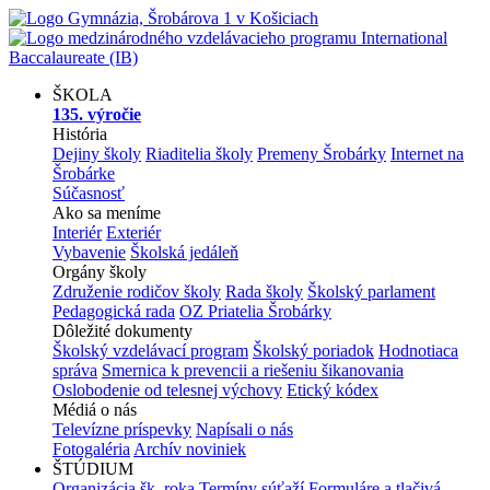
ŠKOLA
135. výročie
História
Dejiny školy
Riaditelia školy
Premeny Šrobárky
Internet na
Šrobárke
Súčasnosť
Ako sa meníme
Interiér
Exteriér
Vybavenie
Školská jedáleň
Orgány školy
Združenie rodičov školy
Rada školy
Školský parlament
Pedagogická rada
OZ Priatelia Šrobárky
Dôležité dokumenty
Školský vzdelávací program
Školský poriadok
Hodnotiaca
správa
Smernica k prevencii a riešeniu šikanovania
Oslobodenie od telesnej výchovy
Etický kódex
Médiá o nás
Televízne príspevky
Napísali o nás
Fotogaléria
Archív noviniek
ŠTÚDIUM
Organizácia šk. roka
Termíny súťaží
Formuláre a tlačivá