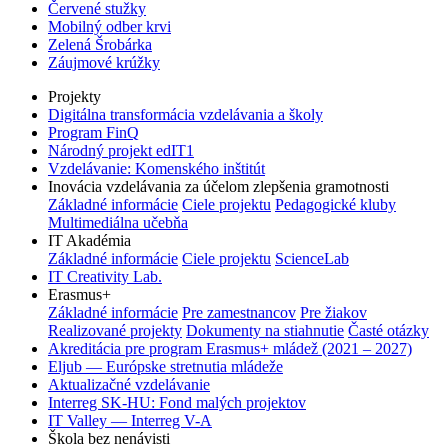
Červené stužky
Mobilný odber krvi
Zelená Šrobárka
Záujmové krúžky
Projekty
Digitálna transformácia vzdelávania a školy
Program FinQ
Národný projekt edIT1
Vzdelávanie: Komenského inštitút
Inovácia vzdelávania za účelom zlepšenia gramotnosti
Základné informácie
Ciele projektu
Pedagogické kluby
Multimediálna učebňa
IT Akadémia
Základné informácie
Ciele projektu
ScienceLab
IT Creativity Lab.
Erasmus+
Základné informácie
Pre zamestnancov
Pre žiakov
Realizované projekty
Dokumenty na stiahnutie
Časté otázky
Akreditácia pre program Erasmus+ mládež (2021 – 2027)
Eljub — Európske stretnutia mládeže
Aktualizačné vzdelávanie
Interreg SK-HU: Fond malých projektov
IT Valley — Interreg V-A
Škola bez nenávisti