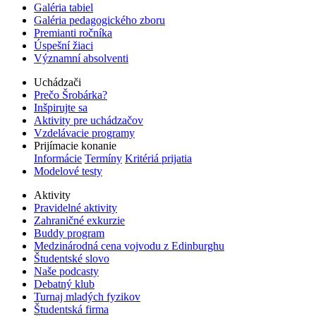
Galéria tabiel
Galéria pedagogického zboru
Premianti ročníka
Úspešní žiaci
Významní absolventi
Uchádzači
Prečo Šrobárka?
Inšpirujte sa
Aktivity pre uchádzačov
Vzdelávacie programy
Prijímacie konanie
Informácie
Termíny
Kritériá prijatia
Modelové testy
Aktivity
Pravidelné aktivity
Zahraničné exkurzie
Buddy program
Medzinárodná cena vojvodu z Edinburghu
Študentské slovo
Naše podcasty
Debatný klub
Turnaj mladých fyzikov
Študentská firma