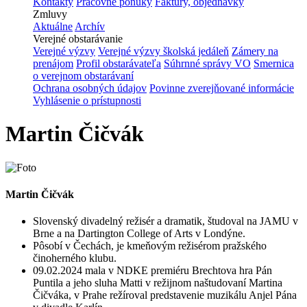
Kontakty
Pracovné ponuky
Faktúry, objednávky
Zmluvy
Aktuálne
Archív
Verejné obstarávanie
Verejné výzvy
Verejné výzvy školská jedáleň
Zámery na
prenájom
Profil obstarávateľa
Súhrnné správy VO
Smernica
o verejnom obstarávaní
Ochrana osobných údajov
Povinne zverejňované informácie
Vyhlásenie o prístupnosti
Martin Čičvák
Martin Čičvák
Slovenský divadelný režisér a dramatik, študoval na JAMU v
Brne a na Dartington College of Arts v Londýne.
Pôsobí v Čechách, je kmeňovým režisérom pražského
činoherného klubu.
09.02.2024 mala v NDKE premiéru Brechtova hra Pán
Puntila a jeho sluha Matti v režijnom naštudovaní Martina
Čičváka, v Prahe režíroval predstavenie muzikálu Anjel Pána