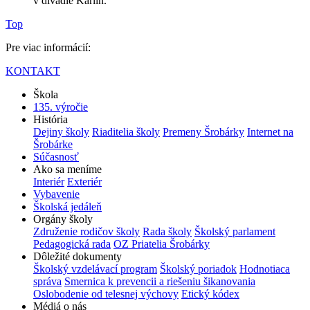
v divadle Karlín.
Top
Pre viac informácií:
KONTAKT
Škola
135. výročie
História
Dejiny školy
Riaditelia školy
Premeny Šrobárky
Internet na
Šrobárke
Súčasnosť
Ako sa meníme
Interiér
Exteriér
Vybavenie
Školská jedáleň
Orgány školy
Združenie rodičov školy
Rada školy
Školský parlament
Pedagogická rada
OZ Priatelia Šrobárky
Dôležité dokumenty
Školský vzdelávací program
Školský poriadok
Hodnotiaca
správa
Smernica k prevencii a riešeniu šikanovania
Oslobodenie od telesnej výchovy
Etický kódex
Médiá o nás