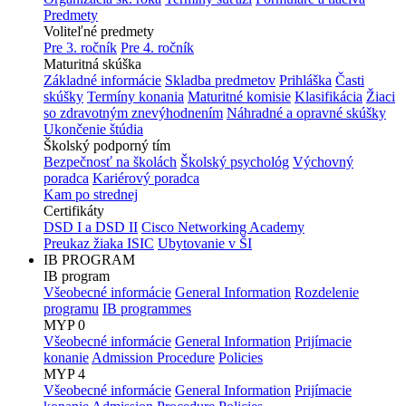
Predmety
Voliteľné predmety
Pre 3. ročník
Pre 4. ročník
Maturitná skúška
Základné informácie
Skladba predmetov
Prihláška
Časti
skúšky
Termíny konania
Maturitné komisie
Klasifikácia
Žiaci
so zdravotným znevýhodnením
Náhradné a opravné skúšky
Ukončenie štúdia
Školský podporný tím
Bezpečnosť na školách
Školský psychológ
Výchovný
poradca
Kariérový poradca
Kam po strednej
Certifikáty
DSD I a DSD II
Cisco Networking Academy
Preukaz žiaka ISIC
Ubytovanie v ŠI
IB PROGRAM
IB program
Všeobecné informácie
General Information
Rozdelenie
programu
IB programmes
MYP 0
Všeobecné informácie
General Information
Prijímacie
konanie
Admission Procedure
Policies
MYP 4
Všeobecné informácie
General Information
Prijímacie