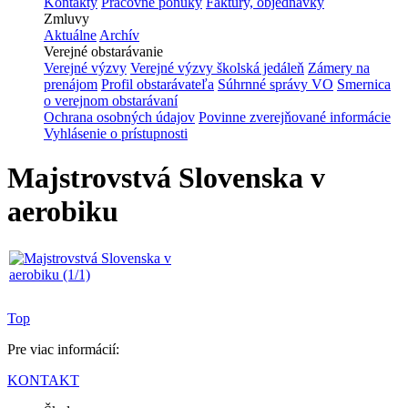
Kontakty
Pracovné ponuky
Faktúry, objednávky
Zmluvy
Aktuálne
Archív
Verejné obstarávanie
Verejné výzvy
Verejné výzvy školská jedáleň
Zámery na
prenájom
Profil obstarávateľa
Súhrnné správy VO
Smernica
o verejnom obstarávaní
Ochrana osobných údajov
Povinne zverejňované informácie
Vyhlásenie o prístupnosti
Majstrovstvá Slovenska v
aerobiku
Top
Pre viac informácií:
KONTAKT