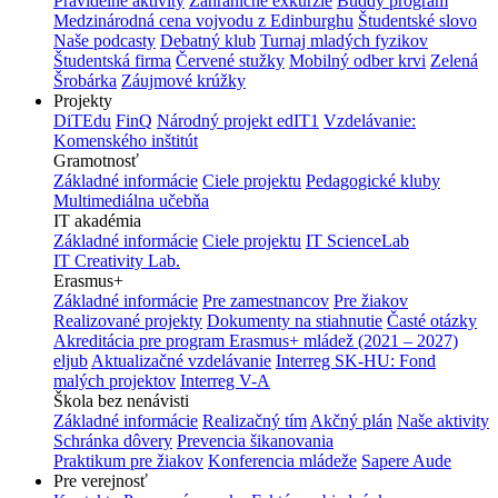
Pravidelné aktivity
Zahraničné exkurzie
Buddy program
Medzinárodná cena vojvodu z Edinburghu
Študentské slovo
Naše podcasty
Debatný klub
Turnaj mladých fyzikov
Študentská firma
Červené stužky
Mobilný odber krvi
Zelená
Šrobárka
Záujmové krúžky
Projekty
DiTEdu
FinQ
Národný projekt edIT1
Vzdelávanie:
Komenského inštitút
Gramotnosť
Základné informácie
Ciele projektu
Pedagogické kluby
Multimediálna učebňa
IT akadémia
Základné informácie
Ciele projektu
IT ScienceLab
IT Creativity Lab.
Erasmus+
Základné informácie
Pre zamestnancov
Pre žiakov
Realizované projekty
Dokumenty na stiahnutie
Časté otázky
Akreditácia pre program Erasmus+ mládež (2021 – 2027)
eljub
Aktualizačné vzdelávanie
Interreg SK-HU: Fond
malých projektov
Interreg V-A
Škola bez nenávisti
Základné informácie
Realizačný tím
Akčný plán
Naše aktivity
Schránka dôvery
Prevencia šikanovania
Praktikum pre žiakov
Konferencia mládeže
Sapere Aude
Pre verejnosť