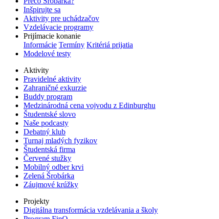
Prečo Šrobárka?
Inšpirujte sa
Aktivity pre uchádzačov
Vzdelávacie programy
Prijímacie konanie
Informácie
Termíny
Kritériá prijatia
Modelové testy
Aktivity
Pravidelné aktivity
Zahraničné exkurzie
Buddy program
Medzinárodná cena vojvodu z Edinburghu
Študentské slovo
Naše podcasty
Debatný klub
Turnaj mladých fyzikov
Študentská firma
Červené stužky
Mobilný odber krvi
Zelená Šrobárka
Záujmové krúžky
Projekty
Digitálna transformácia vzdelávania a školy
Program FinQ