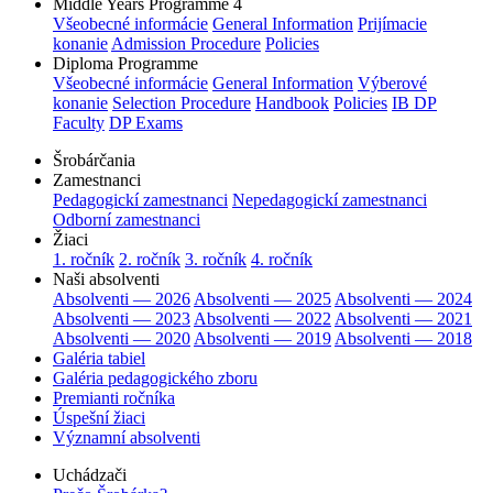
Middle Years Programme 4
Všeobecné informácie
General Information
Prijímacie
konanie
Admission Procedure
Policies
Diploma Programme
Všeobecné informácie
General Information
Výberové
konanie
Selection Procedure
Handbook
Policies
IB DP
Faculty
DP Exams
Šrobárčania
Zamestnanci
Pedagogickí zamestnanci
Nepedagogickí zamestnanci
Odborní zamestnanci
Žiaci
1. ročník
2. ročník
3. ročník
4. ročník
Naši absolventi
Absolventi — 2026
Absolventi — 2025
Absolventi — 2024
Absolventi — 2023
Absolventi — 2022
Absolventi — 2021
Absolventi — 2020
Absolventi — 2019
Absolventi — 2018
Galéria tabiel
Galéria pedagogického zboru
Premianti ročníka
Úspešní žiaci
Významní absolventi
Uchádzači