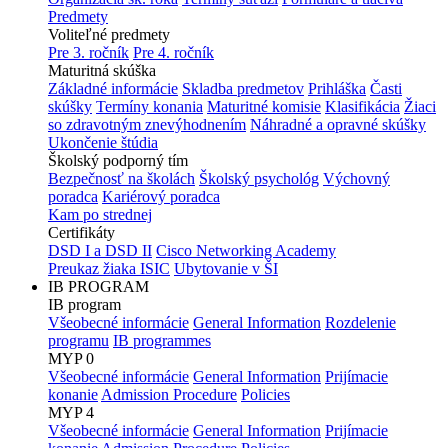
Predmety
Voliteľné predmety
Pre 3. ročník
Pre 4. ročník
Maturitná skúška
Základné informácie
Skladba predmetov
Prihláška
Časti
skúšky
Termíny konania
Maturitné komisie
Klasifikácia
Žiaci
so zdravotným znevýhodnením
Náhradné a opravné skúšky
Ukončenie štúdia
Školský podporný tím
Bezpečnosť na školách
Školský psychológ
Výchovný
poradca
Kariérový poradca
Kam po strednej
Certifikáty
DSD I a DSD II
Cisco Networking Academy
Preukaz žiaka ISIC
Ubytovanie v ŠI
IB PROGRAM
IB program
Všeobecné informácie
General Information
Rozdelenie
programu
IB programmes
MYP 0
Všeobecné informácie
General Information
Prijímacie
konanie
Admission Procedure
Policies
MYP 4
Všeobecné informácie
General Information
Prijímacie