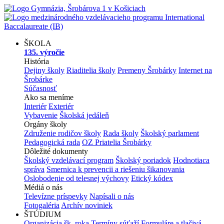
ŠKOLA
135. výročie
História
Dejiny školy
Riaditelia školy
Premeny Šrobárky
Internet na
Šrobárke
Súčasnosť
Ako sa meníme
Interiér
Exteriér
Vybavenie
Školská jedáleň
Orgány školy
Združenie rodičov školy
Rada školy
Školský parlament
Pedagogická rada
OZ Priatelia Šrobárky
Dôležité dokumenty
Školský vzdelávací program
Školský poriadok
Hodnotiaca
správa
Smernica k prevencii a riešeniu šikanovania
Oslobodenie od telesnej výchovy
Etický kódex
Médiá o nás
Televízne príspevky
Napísali o nás
Fotogaléria
Archív noviniek
ŠTÚDIUM
Organizácia šk. roka
Termíny súťaží
Formuláre a tlačivá