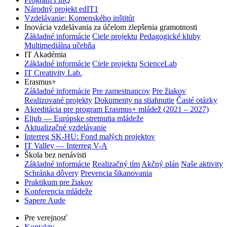
Národný projekt edIT1
Vzdelávanie: Komenského inštitút
Inovácia vzdelávania za účelom zlepšenia gramotnosti
Základné informácie
Ciele projektu
Pedagogické kluby
Multimediálna učebňa
IT Akadémia
Základné informácie
Ciele projektu
ScienceLab
IT Creativity Lab.
Erasmus+
Základné informácie
Pre zamestnancov
Pre žiakov
Realizované projekty
Dokumenty na stiahnutie
Časté otázky
Akreditácia pre program Erasmus+ mládež (2021 – 2027)
Eljub — Európske stretnutia mládeže
Aktualizačné vzdelávanie
Interreg SK-HU: Fond malých projektov
IT Valley — Interreg V-A
Škola bez nenávisti
Základné informácie
Realizačný tím
Akčný plán
Naše aktivity
Schránka dôvery
Prevencia šikanovania
Praktikum pre žiakov
Konferencia mládeže
Sapere Aude
Pre verejnosť
Kontakty