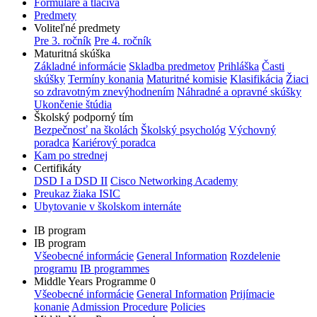
Formuláre a tlačivá
Predmety
Voliteľné predmety
Pre 3. ročník
Pre 4. ročník
Maturitná skúška
Základné informácie
Skladba predmetov
Prihláška
Časti
skúšky
Termíny konania
Maturitné komisie
Klasifikácia
Žiaci
so zdravotným znevýhodnením
Náhradné a opravné skúšky
Ukončenie štúdia
Školský podporný tím
Bezpečnosť na školách
Školský psychológ
Výchovný
poradca
Kariérový poradca
Kam po strednej
Certifikáty
DSD I a DSD II
Cisco Networking Academy
Preukaz žiaka ISIC
Ubytovanie v školskom internáte
IB program
IB program
Všeobecné informácie
General Information
Rozdelenie
programu
IB programmes
Middle Years Programme 0
Všeobecné informácie
General Information
Prijímacie
konanie
Admission Procedure
Policies