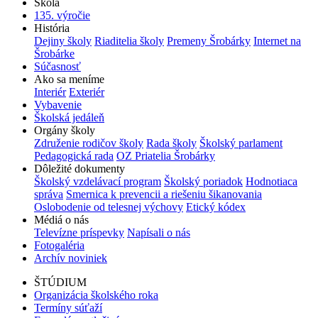
Škola
135. výročie
História
Dejiny školy
Riaditelia školy
Premeny Šrobárky
Internet na
Šrobárke
Súčasnosť
Ako sa meníme
Interiér
Exteriér
Vybavenie
Školská jedáleň
Orgány školy
Združenie rodičov školy
Rada školy
Školský parlament
Pedagogická rada
OZ Priatelia Šrobárky
Dôležité dokumenty
Školský vzdelávací program
Školský poriadok
Hodnotiaca
správa
Smernica k prevencii a riešeniu šikanovania
Oslobodenie od telesnej výchovy
Etický kódex
Médiá o nás
Televízne príspevky
Napísali o nás
Fotogaléria
Archív noviniek
ŠTÚDIUM
Organizácia školského roka
Termíny súťaží