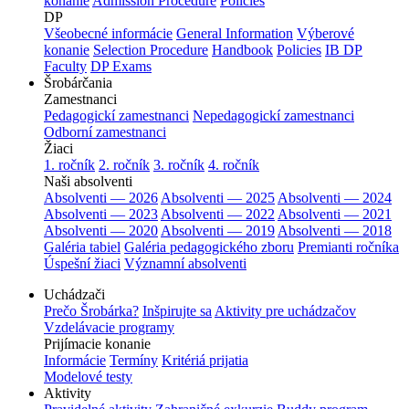
konanie
Admission Procedure
Policies
DP
Všeobecné informácie
General Information
Výberové
konanie
Selection Procedure
Handbook
Policies
IB DP
Faculty
DP Exams
Šrobárčania
Zamestnanci
Pedagogickí zamestnanci
Nepedagogickí zamestnanci
Odborní zamestnanci
Žiaci
1. ročník
2. ročník
3. ročník
4. ročník
Naši absolventi
Absolventi — 2026
Absolventi — 2025
Absolventi — 2024
Absolventi — 2023
Absolventi — 2022
Absolventi — 2021
Absolventi — 2020
Absolventi — 2019
Absolventi — 2018
Galéria tabiel
Galéria pedagogického zboru
Premianti ročníka
Úspešní žiaci
Významní absolventi
Uchádzači
Prečo Šrobárka?
Inšpirujte sa
Aktivity pre uchádzačov
Vzdelávacie programy
Prijímacie konanie
Informácie
Termíny
Kritériá prijatia
Modelové testy
Aktivity