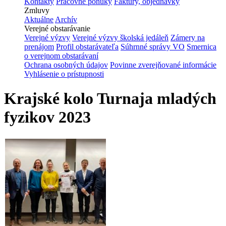
Kontakty
Pracovné ponuky
Faktúry, objednávky
Zmluvy
Aktuálne
Archív
Verejné obstarávanie
Verejné výzvy
Verejné výzvy školská jedáleň
Zámery na
prenájom
Profil obstarávateľa
Súhrnné správy VO
Smernica
o verejnom obstarávaní
Ochrana osobných údajov
Povinne zverejňované informácie
Vyhlásenie o prístupnosti
Krajské kolo Turnaja mladých
fyzikov 2023