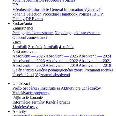
konanie
Admission Procedure
Policies
DP
Všeobecné informácie
General Information
Výberové
konanie
Selection Procedure
Handbook
Policies
IB DP
Faculty
DP Exams
Šrobárčania
Zamestnanci
Pedagogickí zamestnanci
Nepedagogickí zamestnanci
Odborní zamestnanci
Žiaci
1. ročník
2. ročník
3. ročník
4. ročník
Naši absolventi
Absolventi — 2026
Absolventi — 2025
Absolventi — 2024
Absolventi — 2023
Absolventi — 2022
Absolventi — 2021
Absolventi — 2020
Absolventi — 2019
Absolventi — 2018
Galéria tabiel
Galéria pedagogického zboru
Premianti ročníka
Úspešní žiaci
Významní absolventi
Uchádzači
Prečo Šrobárka?
Inšpirujte sa
Aktivity pre uchádzačov
Vzdelávacie programy
Prijímacie konanie
Informácie
Termíny
Kritériá prijatia
Modelové testy
Aktivity