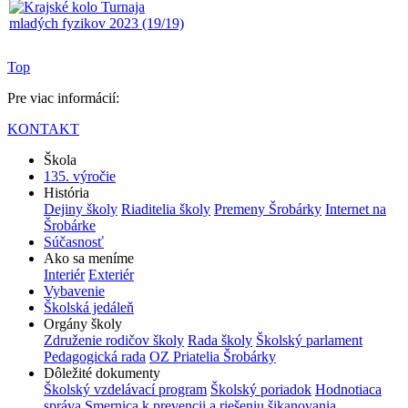
Top
Pre viac informácií:
KONTAKT
Škola
135. výročie
História
Dejiny školy
Riaditelia školy
Premeny Šrobárky
Internet na
Šrobárke
Súčasnosť
Ako sa meníme
Interiér
Exteriér
Vybavenie
Školská jedáleň
Orgány školy
Združenie rodičov školy
Rada školy
Školský parlament
Pedagogická rada
OZ Priatelia Šrobárky
Dôležité dokumenty
Školský vzdelávací program
Školský poriadok
Hodnotiaca
správa
Smernica k prevencii a riešeniu šikanovania