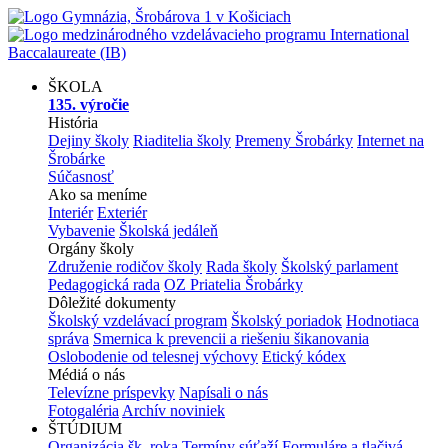
ŠKOLA
135. výročie
História
Dejiny školy
Riaditelia školy
Premeny Šrobárky
Internet na
Šrobárke
Súčasnosť
Ako sa meníme
Interiér
Exteriér
Vybavenie
Školská jedáleň
Orgány školy
Združenie rodičov školy
Rada školy
Školský parlament
Pedagogická rada
OZ Priatelia Šrobárky
Dôležité dokumenty
Školský vzdelávací program
Školský poriadok
Hodnotiaca
správa
Smernica k prevencii a riešeniu šikanovania
Oslobodenie od telesnej výchovy
Etický kódex
Médiá o nás
Televízne príspevky
Napísali o nás
Fotogaléria
Archív noviniek
ŠTÚDIUM
Organizácia šk. roka
Termíny súťaží
Formuláre a tlačivá