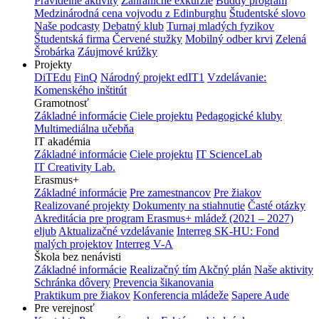
Pravidelné aktivity
Zahraničné exkurzie
Buddy program
Medzinárodná cena vojvodu z Edinburghu
Študentské slovo
Naše podcasty
Debatný klub
Turnaj mladých fyzikov
Študentská firma
Červené stužky
Mobilný odber krvi
Zelená
Šrobárka
Záujmové krúžky
Projekty
DiTEdu
FinQ
Národný projekt edIT1
Vzdelávanie:
Komenského inštitút
Gramotnosť
Základné informácie
Ciele projektu
Pedagogické kluby
Multimediálna učebňa
IT akadémia
Základné informácie
Ciele projektu
IT ScienceLab
IT Creativity Lab.
Erasmus+
Základné informácie
Pre zamestnancov
Pre žiakov
Realizované projekty
Dokumenty na stiahnutie
Časté otázky
Akreditácia pre program Erasmus+ mládež (2021 – 2027)
eljub
Aktualizačné vzdelávanie
Interreg SK-HU: Fond
malých projektov
Interreg V-A
Škola bez nenávisti
Základné informácie
Realizačný tím
Akčný plán
Naše aktivity
Schránka dôvery
Prevencia šikanovania
Praktikum pre žiakov
Konferencia mládeže
Sapere Aude
Pre verejnosť