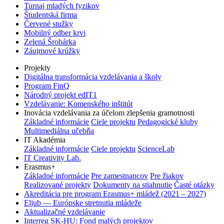
Turnaj mladých fyzikov
Študentská firma
Červené stužky
Mobilný odber krvi
Zelená Šrobárka
Záujmové krúžky
Projekty
Digitálna transformácia vzdelávania a školy
Program FinQ
Národný projekt edIT1
Vzdelávanie: Komenského inštitút
Inovácia vzdelávania za účelom zlepšenia gramotnosti
Základné informácie
Ciele projektu
Pedagogické kluby
Multimediálna učebňa
IT Akadémia
Základné informácie
Ciele projektu
ScienceLab
IT Creativity Lab.
Erasmus+
Základné informácie
Pre zamestnancov
Pre žiakov
Realizované projekty
Dokumenty na stiahnutie
Časté otázky
Akreditácia pre program Erasmus+ mládež (2021 – 2027)
Eljub — Európske stretnutia mládeže
Aktualizačné vzdelávanie
Interreg SK-HU: Fond malých projektov