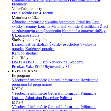
Predmety
Voliteľné predmety
Pre 3. ročník
Pre 4. ročník
Maturitná skúška
Základné informácie
Skladba predmetov
Prihláška
Časti
skúšky
Termíny konania
Maturitné komisie
Klasifikácia
Žiaci
so zdravotným znevýhodnením
Náhradné a opravné skúšky
Ukončenie štúdia
Školský podporný tím
Bezpečnosť na školách
Školský psychológ
Výchovný
poradca
Kariérový poradca
Kam po strednej
Certifikáty
DSD I a DSD II
Cisco Networking Academy
Preukaz žiaka ISIC
Ubytovanie v ŠI
IB PROGRAM
IB program
Všeobecné informácie
General Information
Rozdelenie
programu
IB programmes
MYP 0
Všeobecné informácie
General Information
Prijímacie
konanie
Admission Procedure
Policies
MYP 4
Všeobecné informácie
General Information
Prijímacie