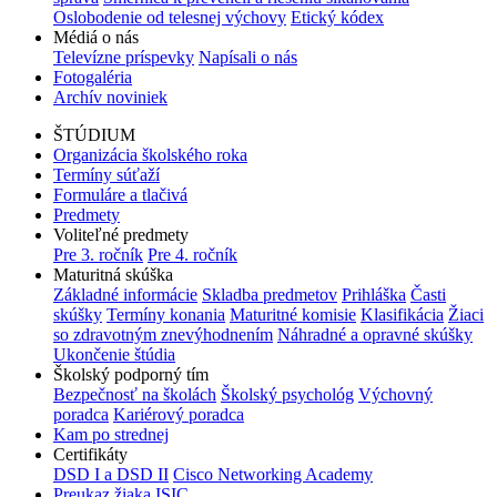
Oslobodenie od telesnej výchovy
Etický kódex
Médiá o nás
Televízne príspevky
Napísali o nás
Fotogaléria
Archív noviniek
ŠTÚDIUM
Organizácia školského roka
Termíny súťaží
Formuláre a tlačivá
Predmety
Voliteľné predmety
Pre 3. ročník
Pre 4. ročník
Maturitná skúška
Základné informácie
Skladba predmetov
Prihláška
Časti
skúšky
Termíny konania
Maturitné komisie
Klasifikácia
Žiaci
so zdravotným znevýhodnením
Náhradné a opravné skúšky
Ukončenie štúdia
Školský podporný tím
Bezpečnosť na školách
Školský psychológ
Výchovný
poradca
Kariérový poradca
Kam po strednej
Certifikáty
DSD I a DSD II
Cisco Networking Academy
Preukaz žiaka ISIC