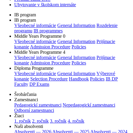
Ubytovanie v školskom internáte
IB program
IB program
Všeobecné informácie
General Information
Rozdelenie
programu
IB programmes
Middle Years Programme 0
Všeobecné informácie
General Information
Prijímacie
konanie
Admission Procedure
Policies
Middle Years Programme 4
Všeobecné informácie
General Information
Prijímacie
konanie
Admission Procedure
Policies
Diploma Programme
Všeobecné informácie
General Information
Výberové
konanie
Selection Procedure
Handbook
Policies
IB DP
Faculty
DP Exams
Šrobárčania
Zamestnanci
Pedagogickí zamestnanci
Nepedagogickí zamestnanci
Odborní zamestnanci
Žiaci
1. ročník
2. ročník
3. ročník
4. ročník
Naši absolventi
Absolventi — 2026
Absolventi — 2025
Absolventi — 2024