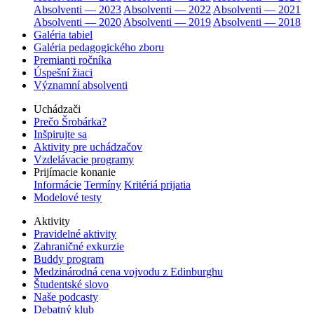
Absolventi — 2023
Absolventi — 2022
Absolventi — 2021
Absolventi — 2020
Absolventi — 2019
Absolventi — 2018
Galéria tabiel
Galéria pedagogického zboru
Premianti ročníka
Úspešní žiaci
Významní absolventi
Uchádzači
Prečo Šrobárka?
Inšpirujte sa
Aktivity pre uchádzačov
Vzdelávacie programy
Prijímacie konanie
Informácie
Termíny
Kritériá prijatia
Modelové testy
Aktivity
Pravidelné aktivity
Zahraničné exkurzie
Buddy program
Medzinárodná cena vojvodu z Edinburghu
Študentské slovo
Naše podcasty
Debatný klub