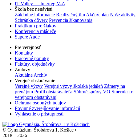
IT Valley — Interreg V-A
Škola bez nenávisti
Základné informácie
Realizačný tím
Akčný plán
Naše aktivity
Schránka dôvery
Prevencia šikanovania
Praktikum pre žiakov
Konferencia mládeže
Sapere Aude
Pre verejnosť
Kontakty
Pracovné ponuky
Faktúry, objednávky
Zmluvy
Aktuálne
Archív
Verejné obstarávanie
Verejné výzvy
Verejné výzvy školská jedáleň
Zámery na
prenájom
Profil obstarávateľa
Súhrné správy VO
Smernica o
verejnom obstarávaní
Ochrana osobných údajov
Povinné zverejňovanie informácií
Vyhlásenie o prístupnosti
© Gymnázium, Šrobárova 1, Košice
•
2018 – 2026