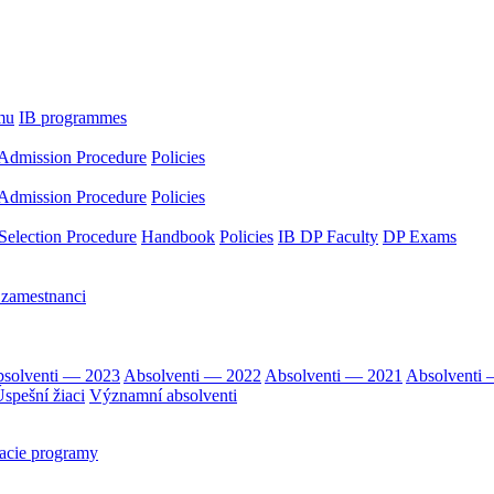
mu
IB programmes
Admission Procedure
Policies
Admission Procedure
Policies
Selection Procedure
Handbook
Policies
IB DP Faculty
DP Exams
 zamestnanci
solventi — 2023
Absolventi — 2022
Absolventi — 2021
Absolventi
spešní žiaci
Významní absolventi
acie programy