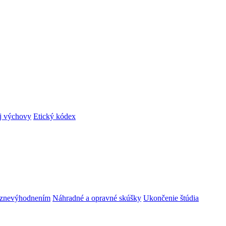
ej výchovy
Etický kódex
m znevýhodnením
Náhradné a opravné skúšky
Ukončenie štúdia