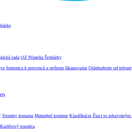
obárke
gická rada
OZ Priatelia Šrobárky
áva
Smernica k prevencii a riešeniu šikanovania
Oslobodenie od telesn
ety
y
Termíny konania
Maturitné komisie
Klasifikácia
Žiaci so zdravotný
Kariérový poradca