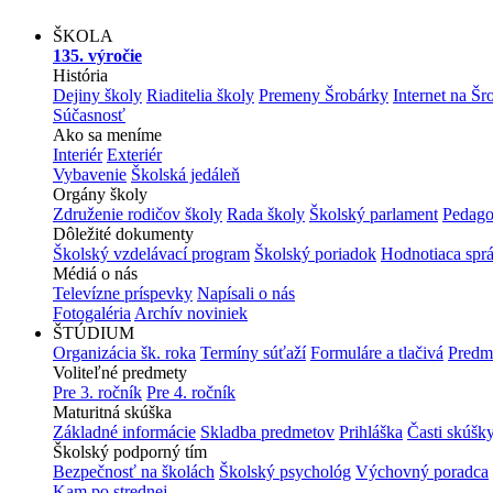
ŠKOLA
135. výročie
História
Dejiny školy
Riaditelia školy
Premeny Šrobárky
Internet na Šr
Súčasnosť
Ako sa meníme
Interiér
Exteriér
Vybavenie
Školská jedáleň
Orgány školy
Združenie rodičov školy
Rada školy
Školský parlament
Pedago
Dôležité dokumenty
Školský vzdelávací program
Školský poriadok
Hodnotiaca spr
Médiá o nás
Televízne príspevky
Napísali o nás
Fotogaléria
Archív noviniek
ŠTÚDIUM
Organizácia šk. roka
Termíny súťaží
Formuláre a tlačivá
Predm
Voliteľné predmety
Pre 3. ročník
Pre 4. ročník
Maturitná skúška
Základné informácie
Skladba predmetov
Prihláška
Časti skúšk
Školský podporný tím
Bezpečnosť na školách
Školský psychológ
Výchovný poradca
Kam po strednej