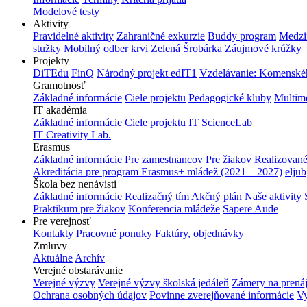
Modelové testy
Aktivity
Pravidelné aktivity
Zahraničné exkurzie
Buddy program
Medzi
stužky
Mobilný odber krvi
Zelená Šrobárka
Záujmové krúžky
Projekty
DiTEdu
FinQ
Národný projekt edIT1
Vzdelávanie: Komenského
Gramotnosť
Základné informácie
Ciele projektu
Pedagogické kluby
Multim
IT akadémia
Základné informácie
Ciele projektu
IT ScienceLab
IT Creativity Lab.
Erasmus+
Základné informácie
Pre zamestnancov
Pre žiakov
Realizované
Akreditácia pre program Erasmus+ mládež (2021 – 2027)
eljub
Škola bez nenávisti
Základné informácie
Realizačný tím
Akčný plán
Naše aktivity
Praktikum pre žiakov
Konferencia mládeže
Sapere Aude
Pre verejnosť
Kontakty
Pracovné ponuky
Faktúry, objednávky
Zmluvy
Aktuálne
Archív
Verejné obstarávanie
Verejné výzvy
Verejné výzvy školská jedáleň
Zámery na prená
Ochrana osobných údajov
Povinne zverejňované informácie
Vy