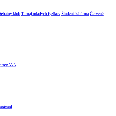
ebatný klub
Turnaj mladých fyzikov
Študentská firma
Červené
terreg V-A
arávaní