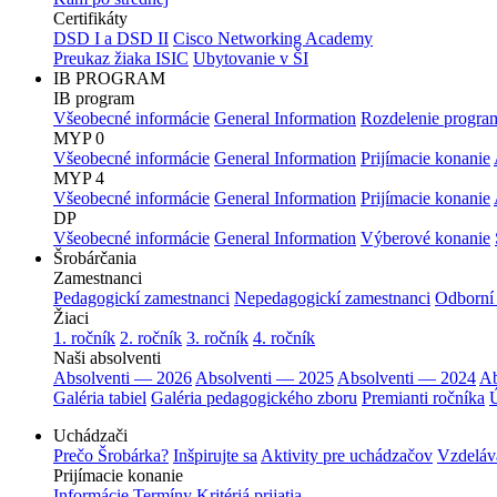
Certifikáty
DSD I a DSD II
Cisco Networking Academy
Preukaz žiaka ISIC
Ubytovanie v ŠI
IB PROGRAM
IB program
Všeobecné informácie
General Information
Rozdelenie progra
MYP 0
Všeobecné informácie
General Information
Prijímacie konanie
MYP 4
Všeobecné informácie
General Information
Prijímacie konanie
DP
Všeobecné informácie
General Information
Výberové konanie
Šrobárčania
Zamestnanci
Pedagogickí zamestnanci
Nepedagogickí zamestnanci
Odborní
Žiaci
1. ročník
2. ročník
3. ročník
4. ročník
Naši absolventi
Absolventi — 2026
Absolventi — 2025
Absolventi — 2024
Ab
Galéria tabiel
Galéria pedagogického zboru
Premianti ročníka
Ú
Uchádzači
Prečo Šrobárka?
Inšpirujte sa
Aktivity pre uchádzačov
Vzdeláv
Prijímacie konanie
Informácie
Termíny
Kritériá prijatia