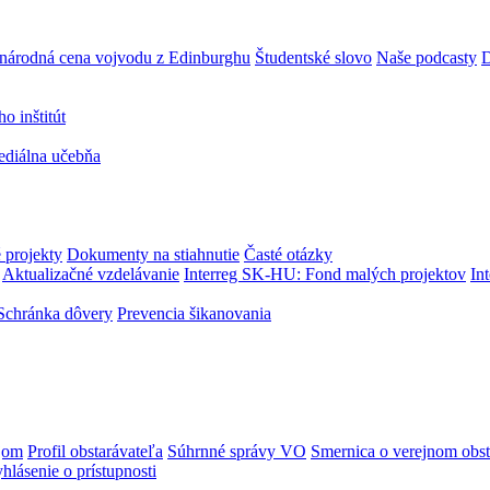
národná cena vojvodu z Edinburghu
Študentské slovo
Naše podcasty
D
 inštitút
ediálna učebňa
 projekty
Dokumenty na stiahnutie
Časté otázky
Aktualizačné vzdelávanie
Interreg SK-HU: Fond malých projektov
In
Schránka dôvery
Prevencia šikanovania
jom
Profil obstarávateľa
Súhrnné správy VO
Smernica o verejnom obst
hlásenie o prístupnosti