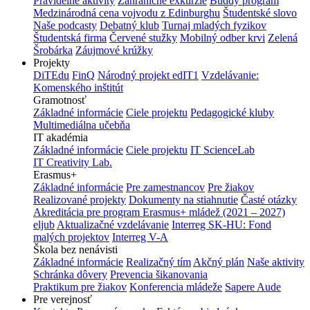
Pravidelné aktivity
Zahraničné exkurzie
Buddy program
Medzinárodná cena vojvodu z Edinburghu
Študentské slovo
Naše podcasty
Debatný klub
Turnaj mladých fyzikov
Študentská firma
Červené stužky
Mobilný odber krvi
Zelená
Šrobárka
Záujmové krúžky
Projekty
DiTEdu
FinQ
Národný projekt edIT1
Vzdelávanie:
Komenského inštitút
Gramotnosť
Základné informácie
Ciele projektu
Pedagogické kluby
Multimediálna učebňa
IT akadémia
Základné informácie
Ciele projektu
IT ScienceLab
IT Creativity Lab.
Erasmus+
Základné informácie
Pre zamestnancov
Pre žiakov
Realizované projekty
Dokumenty na stiahnutie
Časté otázky
Akreditácia pre program Erasmus+ mládež (2021 – 2027)
eljub
Aktualizačné vzdelávanie
Interreg SK-HU: Fond
malých projektov
Interreg V-A
Škola bez nenávisti
Základné informácie
Realizačný tím
Akčný plán
Naše aktivity
Schránka dôvery
Prevencia šikanovania
Praktikum pre žiakov
Konferencia mládeže
Sapere Aude
Pre verejnosť