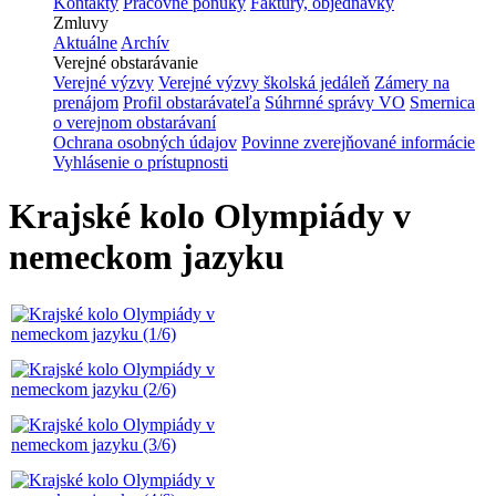
Kontakty
Pracovné ponuky
Faktúry, objednávky
Zmluvy
Aktuálne
Archív
Verejné obstarávanie
Verejné výzvy
Verejné výzvy školská jedáleň
Zámery na
prenájom
Profil obstarávateľa
Súhrnné správy VO
Smernica
o verejnom obstarávaní
Ochrana osobných údajov
Povinne zverejňované informácie
Vyhlásenie o prístupnosti
Krajské kolo Olympiády v
nemeckom jazyku