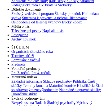
Združenie rodičov školy
Rada školy
Školský parlament
Pedagogická rada
OZ Priatelia Šrobárky
Dôležité dokumenty
Školský vzdelávací program
Školský poriadok
Hodnotiaca
správa
Smernica k prevencii a riešeniu šikanovania
Oslobodenie od telesnej výchovy
Etický kódex
Médiá o nás
Televízne príspevky
Napísali o nás
Fotogaléria
Archív noviniek
ŠTÚDIUM
Organizácia školského roka
Termíny súťaží
Formuláre a tlačivá
Predmety
Voliteľné predmety
Pre 3. ročník
Pre 4. ročník
Maturitná skúška
Základné informácie
Skladba predmetov
Prihláška
Časti
skúšky
Termíny konania
Maturitné komisie
Klasifikácia
Žiaci
so zdravotným znevýhodnením
Náhradné a opravné skúšky
Ukončenie štúdia
Školský podporný tím
Bezpečnosť na školách
Školský psychológ
Výchovný