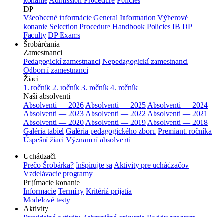
konanie
Admission Procedure
Policies
DP
Všeobecné informácie
General Information
Výberové
konanie
Selection Procedure
Handbook
Policies
IB DP
Faculty
DP Exams
Šrobárčania
Zamestnanci
Pedagogickí zamestnanci
Nepedagogickí zamestnanci
Odborní zamestnanci
Žiaci
1. ročník
2. ročník
3. ročník
4. ročník
Naši absolventi
Absolventi — 2026
Absolventi — 2025
Absolventi — 2024
Absolventi — 2023
Absolventi — 2022
Absolventi — 2021
Absolventi — 2020
Absolventi — 2019
Absolventi — 2018
Galéria tabiel
Galéria pedagogického zboru
Premianti ročníka
Úspešní žiaci
Významní absolventi
Uchádzači
Prečo Šrobárka?
Inšpirujte sa
Aktivity pre uchádzačov
Vzdelávacie programy
Prijímacie konanie
Informácie
Termíny
Kritériá prijatia
Modelové testy
Aktivity