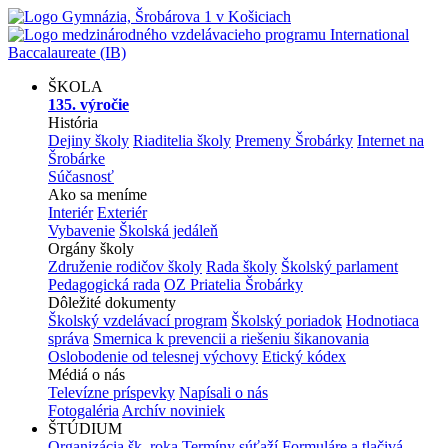
ŠKOLA
135. výročie
História
Dejiny školy
Riaditelia školy
Premeny Šrobárky
Internet na
Šrobárke
Súčasnosť
Ako sa meníme
Interiér
Exteriér
Vybavenie
Školská jedáleň
Orgány školy
Združenie rodičov školy
Rada školy
Školský parlament
Pedagogická rada
OZ Priatelia Šrobárky
Dôležité dokumenty
Školský vzdelávací program
Školský poriadok
Hodnotiaca
správa
Smernica k prevencii a riešeniu šikanovania
Oslobodenie od telesnej výchovy
Etický kódex
Médiá o nás
Televízne príspevky
Napísali o nás
Fotogaléria
Archív noviniek
ŠTÚDIUM
Organizácia šk. roka
Termíny súťaží
Formuláre a tlačivá