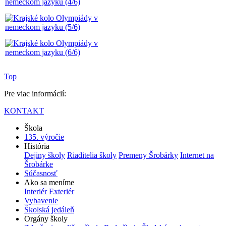
Top
Pre viac informácií:
KONTAKT
Škola
135. výročie
História
Dejiny školy
Riaditelia školy
Premeny Šrobárky
Internet na
Šrobárke
Súčasnosť
Ako sa meníme
Interiér
Exteriér
Vybavenie
Školská jedáleň
Orgány školy