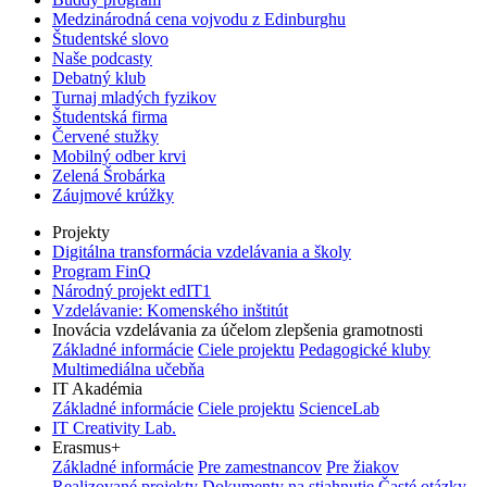
Medzinárodná cena vojvodu z Edinburghu
Študentské slovo
Naše podcasty
Debatný klub
Turnaj mladých fyzikov
Študentská firma
Červené stužky
Mobilný odber krvi
Zelená Šrobárka
Záujmové krúžky
Projekty
Digitálna transformácia vzdelávania a školy
Program FinQ
Národný projekt edIT1
Vzdelávanie: Komenského inštitút
Inovácia vzdelávania za účelom zlepšenia gramotnosti
Základné informácie
Ciele projektu
Pedagogické kluby
Multimediálna učebňa
IT Akadémia
Základné informácie
Ciele projektu
ScienceLab
IT Creativity Lab.
Erasmus+
Základné informácie
Pre zamestnancov
Pre žiakov
Realizované projekty
Dokumenty na stiahnutie
Časté otázky