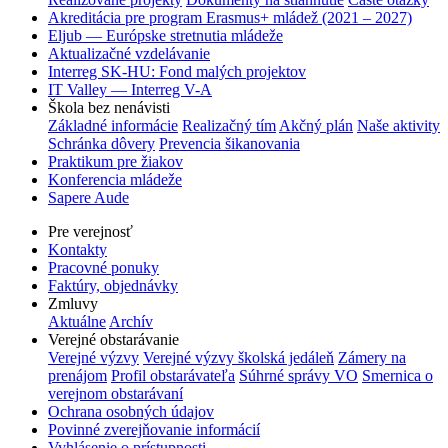
Akreditácia pre program Erasmus+ mládež (2021 – 2027)
Eljub — Európske stretnutia mládeže
Aktualizačné vzdelávanie
Interreg SK-HU: Fond malých projektov
IT Valley — Interreg V-A
Škola bez nenávisti
Základné informácie
Realizačný tím
Akčný plán
Naše aktivity
Schránka dôvery
Prevencia šikanovania
Praktikum pre žiakov
Konferencia mládeže
Sapere Aude
Pre verejnosť
Kontakty
Pracovné ponuky
Faktúry, objednávky
Zmluvy
Aktuálne
Archív
Verejné obstarávanie
Verejné výzvy
Verejné výzvy školská jedáleň
Zámery na
prenájom
Profil obstarávateľa
Súhrné správy VO
Smernica o
verejnom obstarávaní
Ochrana osobných údajov
Povinné zverejňovanie informácií
Vyhlásenie o prístupnosti