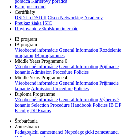
poradca
Kariérový poradca
Kam po strednej
Certifikáty
DSD I a DSD II
Cisco Networking Academy
Preukaz žiaka ISIC
Ubytovanie v školskom internáte
IB program
IB program
Všeobecné informácie
General Information
Rozdelenie
programu
IB programmes
Middle Years Programme 0
Všeobecné informácie
General Information
Prijímacie
konanie
Admission Procedure
Policies
Middle Years Programme 4
Všeobecné informácie
General Information
Prijímacie
konanie
Admission Procedure
Policies
Diploma Programme
Všeobecné informácie
General Information
Výberové
konanie
Selection Procedure
Handbook
Policies
IB DP
Faculty
DP Exams
Šrobárčania
Zamestnanci
Pedagogickí zamestnanci
Nepedagogickí zamestnanci