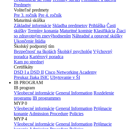
Predmety
Voliteľné predmety
Pre 3. ročník
Pre 4. ročník
Maturitná skúška
Základné informácie
Skladba predmetov
Prihláška
Časti
skúšky
Termíny konania
Maturitné komisie
Klasifikácia
Žiaci
so zdravotným znevýhodnením
Náhradné a opravné skúšky
Ukončenie štúdia
Školský podporný tím
Bezpečnosť na školách
Školský psychológ
Výchovný
poradca
Kariérový poradca
Kam po strednej
Certifikáty
DSD I a DSD II
Cisco Networking Academy
Preukaz žiaka ISIC
Ubytovanie v ŠI
IB PROGRAM
IB program
Všeobecné informácie
General Information
Rozdelenie
programu
IB programmes
MYP 0
Všeobecné informácie
General Information
Prijímacie
konanie
Admission Procedure
Policies
MYP 4
Všeobecné informácie
General Information
Prijímacie