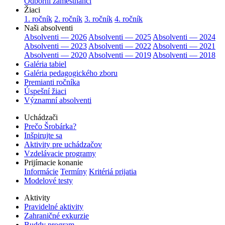
Odborní zamestnanci
Žiaci
1. ročník
2. ročník
3. ročník
4. ročník
Naši absolventi
Absolventi — 2026
Absolventi — 2025
Absolventi — 2024
Absolventi — 2023
Absolventi — 2022
Absolventi — 2021
Absolventi — 2020
Absolventi — 2019
Absolventi — 2018
Galéria tabiel
Galéria pedagogického zboru
Premianti ročníka
Úspešní žiaci
Významní absolventi
Uchádzači
Prečo Šrobárka?
Inšpirujte sa
Aktivity pre uchádzačov
Vzdelávacie programy
Prijímacie konanie
Informácie
Termíny
Kritériá prijatia
Modelové testy
Aktivity
Pravidelné aktivity
Zahraničné exkurzie
Buddy program