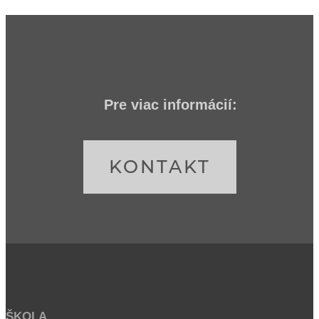
Pre viac informácií:
KONTAKT
ŠKOLA