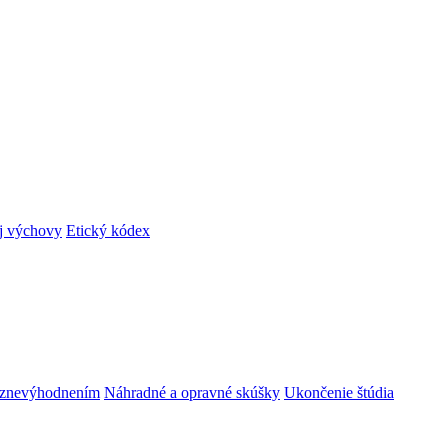
ej výchovy
Etický kódex
m znevýhodnením
Náhradné a opravné skúšky
Ukončenie štúdia