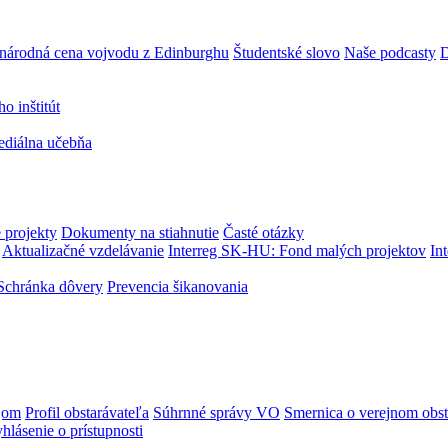
národná cena vojvodu z Edinburghu
Študentské slovo
Naše podcasty
D
 inštitút
ediálna učebňa
 projekty
Dokumenty na stiahnutie
Časté otázky
Aktualizačné vzdelávanie
Interreg SK-HU: Fond malých projektov
In
Schránka dôvery
Prevencia šikanovania
jom
Profil obstarávateľa
Súhrnné správy VO
Smernica o verejnom obst
hlásenie o prístupnosti