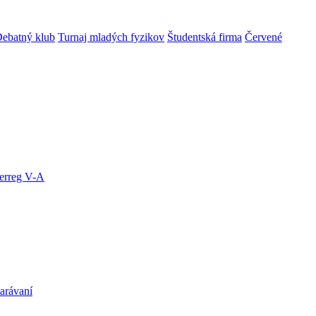
ebatný klub
Turnaj mladých fyzikov
Študentská firma
Červené
terreg V-A
arávaní