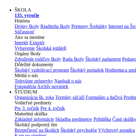
ŠKOLA
135. výročie
História
Dejiny školy
Riaditelia školy
Premeny Šrobárky
Internet na Šr
Súčasnosť
Ako sa meníme
Interiér
Exteriér
Vybavenie
Školská jedáleň
Orgány školy
Združenie rodičov školy
Rada školy
Školský parlament
Pedago
Dôležité dokumenty
Školský vzdelávací program
Školský poriadok
Hodnotiaca spr
Médiá o nás
Televízne príspevky
Napísali o nás
Fotogaléria
Archív noviniek
ŠTÚDIUM
Organizácia šk. roka
Termíny súťaží
Formuláre a tlačivá
Predm
Voliteľné predmety
Pre 3. ročník
Pre 4. ročník
Maturitná skúška
Základné informácie
Skladba predmetov
Prihláška
Časti skúšk
Školský podporný tím
Bezpečnosť na školách
Školský psychológ
Výchovný poradca
Kam po strednej