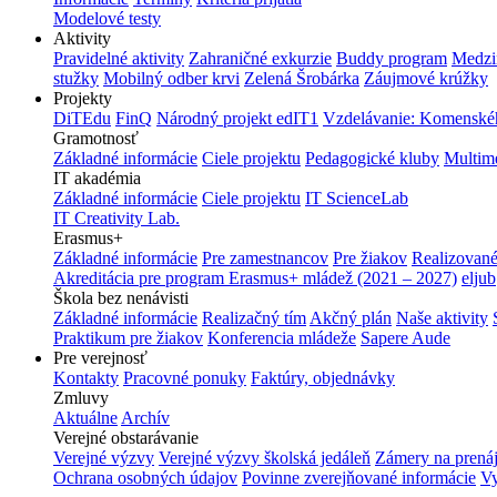
Modelové testy
Aktivity
Pravidelné aktivity
Zahraničné exkurzie
Buddy program
Medzi
stužky
Mobilný odber krvi
Zelená Šrobárka
Záujmové krúžky
Projekty
DiTEdu
FinQ
Národný projekt edIT1
Vzdelávanie: Komenského
Gramotnosť
Základné informácie
Ciele projektu
Pedagogické kluby
Multim
IT akadémia
Základné informácie
Ciele projektu
IT ScienceLab
IT Creativity Lab.
Erasmus+
Základné informácie
Pre zamestnancov
Pre žiakov
Realizované
Akreditácia pre program Erasmus+ mládež (2021 – 2027)
eljub
Škola bez nenávisti
Základné informácie
Realizačný tím
Akčný plán
Naše aktivity
Praktikum pre žiakov
Konferencia mládeže
Sapere Aude
Pre verejnosť
Kontakty
Pracovné ponuky
Faktúry, objednávky
Zmluvy
Aktuálne
Archív
Verejné obstarávanie
Verejné výzvy
Verejné výzvy školská jedáleň
Zámery na prená
Ochrana osobných údajov
Povinne zverejňované informácie
Vy