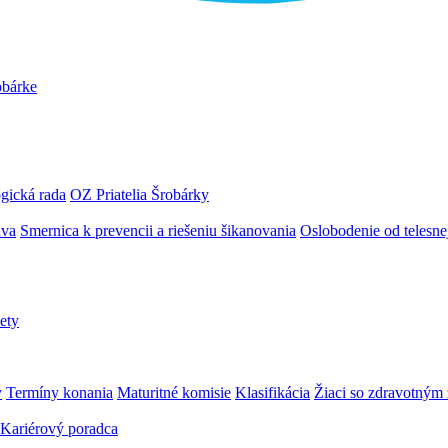
obárke
gická rada
OZ Priatelia Šrobárky
áva
Smernica k prevencii a riešeniu šikanovania
Oslobodenie od telesn
ety
y
Termíny konania
Maturitné komisie
Klasifikácia
Žiaci so zdravotný
Kariérový poradca