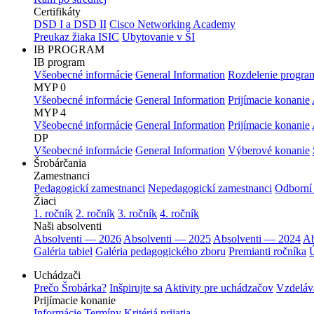
Certifikáty
DSD I a DSD II
Cisco Networking Academy
Preukaz žiaka ISIC
Ubytovanie v ŠI
IB PROGRAM
IB program
Všeobecné informácie
General Information
Rozdelenie progra
MYP 0
Všeobecné informácie
General Information
Prijímacie konanie
MYP 4
Všeobecné informácie
General Information
Prijímacie konanie
DP
Všeobecné informácie
General Information
Výberové konanie
Šrobárčania
Zamestnanci
Pedagogickí zamestnanci
Nepedagogickí zamestnanci
Odborní
Žiaci
1. ročník
2. ročník
3. ročník
4. ročník
Naši absolventi
Absolventi — 2026
Absolventi — 2025
Absolventi — 2024
Ab
Galéria tabiel
Galéria pedagogického zboru
Premianti ročníka
Ú
Uchádzači
Prečo Šrobárka?
Inšpirujte sa
Aktivity pre uchádzačov
Vzdeláv
Prijímacie konanie
Informácie
Termíny
Kritériá prijatia