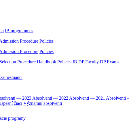
mu
IB programmes
Admission Procedure
Policies
Admission Procedure
Policies
Selection Procedure
Handbook
Policies
IB DP Faculty
DP Exams
 zamestnanci
solventi — 2023
Absolventi — 2022
Absolventi — 2021
Absolventi
spešní žiaci
Významní absolventi
acie programy