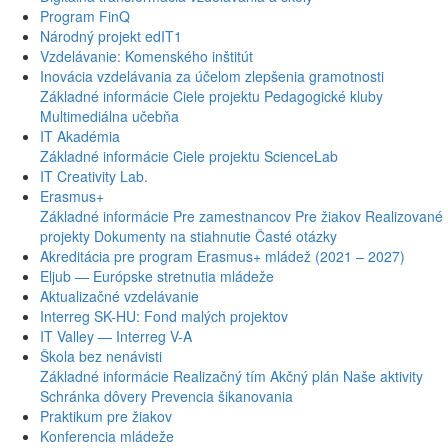
Program FinQ
Národný projekt edIT1
Vzdelávanie: Komenského inštitút
Inovácia vzdelávania za účelom zlepšenia gramotnosti
Základné informácie
Ciele projektu
Pedagogické kluby
Multimediálna učebňa
IT Akadémia
Základné informácie
Ciele projektu
ScienceLab
IT Creativity Lab.
Erasmus+
Základné informácie
Pre zamestnancov
Pre žiakov
Realizované
projekty
Dokumenty na stiahnutie
Časté otázky
Akreditácia pre program Erasmus+ mládež (2021 – 2027)
Eljub — Európske stretnutia mládeže
Aktualizačné vzdelávanie
Interreg SK-HU: Fond malých projektov
IT Valley — Interreg V-A
Škola bez nenávisti
Základné informácie
Realizačný tím
Akčný plán
Naše aktivity
Schránka dôvery
Prevencia šikanovania
Praktikum pre žiakov
Konferencia mládeže