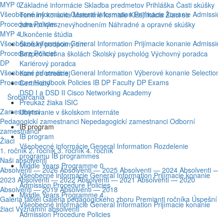
MYP 0
Základné informácie
Skladba predmetov
Prihláška
Časti skúšky
Všeobecné informácie
General Information
Prijímacie konanie
Admissi
Termíny konania
Maturitné komisie
Klasifikácia
Žiaci so
Procedure
Policies
zdravotným znevýhodnením
Náhradné a opravné skúšky
MYP 4
Ukončenie štúdia
Všeobecné informácie
General Information
Prijímacie konanie
Admissi
Školský podporný tím
Procedure
Policies
Bezpečnosť na školách
Školský psychológ
Výchovný poradca
DP
Kariérový poradca
Všeobecné informácie
General Information
Výberové konanie
Selectio
Kam po strednej
Procedure
Handbook
Policies
IB DP Faculty
DP Exams
Certifikáty
DSD I a DSD II
Cisco Networking Academy
Šrobárčania
Preukaz žiaka ISIC
Zamestnanci
Ubytovanie v školskom internáte
Pedagogickí zamestnanci
Nepedagogickí zamestnanci
Odborní
IB program
zamestnanci
IB program
Žiaci
Všeobecné informácie
General Information
Rozdelenie
1. ročník
2. ročník
3. ročník
4. ročník
programu
IB programmes
Naši absolventi
Middle Years Programme 0
Absolventi — 2026
Absolventi — 2025
Absolventi — 2024
Absolventi 
Všeobecné informácie
General Information
Prijímacie konanie
2023
Absolventi — 2022
Absolventi — 2021
Absolventi — 2020
Admission Procedure
Policies
Absolventi — 2019
Absolventi — 2018
Middle Years Programme 4
Galéria tabiel
Galéria pedagogického zboru
Premianti ročníka
Úspešní
Všeobecné informácie
General Information
Prijímacie konanie
žiaci
Významní absolventi
Admission Procedure
Policies