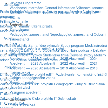
Diploma Programme
Uchádzači
Všeobecné informácie
General Information
Výberové konanie
Prečo Šrobárka?
Inšpirujte sa
Aktivity pre uchádzačov
Vzdelávacie
Selection Procedure
Handbook
Policies
IB DP Faculty
DP
programy
Exams
Prijímacie konanie
Šrobárčania
Informácie
Termíny
Kritériá prijatia
Zamestnanci
Modelové testy
Pedagogickí zamestnanci
Nepedagogickí zamestnanci
Odborní
Aktivity
zamestnanci
Žiaci
Pravidelné aktivity
Zahraničné exkurzie
Buddy program
Medzinárodná
1. ročník
2. ročník
3. ročník
4. ročník
cena vojvodu z Edinburghu
Študentské slovo
Naše podcasty
Debatný
Naši absolventi
klub
Turnaj mladých fyzikov
Študentská firma
Červené stužky
Mobilný
Absolventi — 2026
Absolventi — 2025
Absolventi — 2024
odber krvi
Zelená Šrobárka
Záujmové krúžky
Absolventi — 2023
Absolventi — 2022
Absolventi — 2021
Projekty
Absolventi — 2020
Absolventi — 2019
Absolventi — 2018
Galéria tabiel
DiTEdu
FinQ
Národný projekt edIT1
Vzdelávanie: Komenského inštitút
Galéria pedagogického zboru
Gramotnosť
Premianti ročníka
Základné informácie
Ciele projektu
Pedagogické kluby
Multimediálna
Úspešní žiaci
učebňa
Významní absolventi
IT akadémia
Základné informácie
Ciele projektu
IT ScienceLab
Uchádzači
IT Creativity Lab.
Prečo Šrobárka?