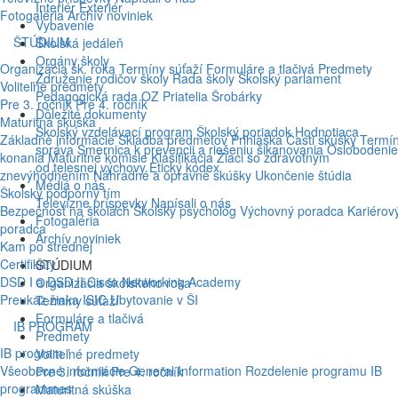
Interiér
Exteriér
Fotogaléria
Archív noviniek
Vybavenie
ŠTÚDIUM
Školská jedáleň
Orgány školy
Organizácia šk. roka
Termíny súťaží
Formuláre a tlačivá
Predmety
Združenie rodičov školy
Rada školy
Školský parlament
Voliteľné predmety
Pedagogická rada
OZ Priatelia Šrobárky
Pre 3. ročník
Pre 4. ročník
Dôležité dokumenty
Maturitná skúška
Školský vzdelávací program
Školský poriadok
Hodnotiaca
Základné informácie
Skladba predmetov
Prihláška
Časti skúšky
Termí
správa
Smernica k prevencii a riešeniu šikanovania
Oslobodenie
konania
Maturitné komisie
Klasifikácia
Žiaci so zdravotným
od telesnej výchovy
Etický kódex
znevýhodnením
Náhradné a opravné skúšky
Ukončenie štúdia
Médiá o nás
Školský podporný tím
Televízne príspevky
Napísali o nás
Bezpečnosť na školách
Školský psychológ
Výchovný poradca
Kariérov
Fotogaléria
poradca
Archív noviniek
Kam po strednej
Certifikáty
ŠTÚDIUM
DSD I a DSD II
Cisco Networking Academy
Organizácia školského roka
Preukaz žiaka ISIC
Ubytovanie v ŠI
Termíny súťaží
Formuláre a tlačivá
IB PROGRAM
Predmety
IB program
Voliteľné predmety
Všeobecné informácie
General Information
Rozdelenie programu
IB
Pre 3. ročník
Pre 4. ročník
programmes
Maturitná skúška