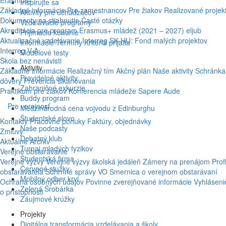
Erasmus+
Inšpirujte sa
Základné informácie
Pre zamestnancov
Pre žiakov
Realizované projek
Aktivity pre uchádzačov
Dokumenty na stiahnutie
Časté otázky
Vzdelávacie programy
Akreditácia pre program Erasmus+ mládež (2021 – 2027)
eljub
Prijímacie konanie
Aktualizačné vzdelávanie
Interreg SK-HU: Fond malých projektov
Informácie
Termíny
Kritériá prijatia
Interreg V-A
Modelové testy
Škola bez nenávisti
Aktivity
Základné informácie
Realizačný tím
Akčný plán
Naše aktivity
Schránka
Pravidelné aktivity
dôvery
Prevencia šikanovania
Zahraničné exkurzie
Praktikum pre žiakov
Konferencia mládeže
Sapere Aude
Buddy program
Pre verejnosť
Medzinárodná cena vojvodu z Edinburghu
Študentské slovo
Kontakty
Pracovné ponuky
Faktúry, objednávky
Naše podcasty
Zmluvy
Debatný klub
Aktuálne
Archív
Turnaj mladých fyzikov
Verejné obstarávanie
Študentská firma
Verejné výzvy
Verejné výzvy školská jedáleň
Zámery na prenájom
Profi
Červené stužky
obstarávateľa
Súhrnné správy VO
Smernica o verejnom obstarávaní
Mobilný odber krvi
Ochrana osobných údajov
Povinne zverejňované informácie
Vyhláseni
Zelená Šrobárka
o prístupnosti
Záujmové krúžky
Projekty
Digitálna transformácia vzdelávania a školy