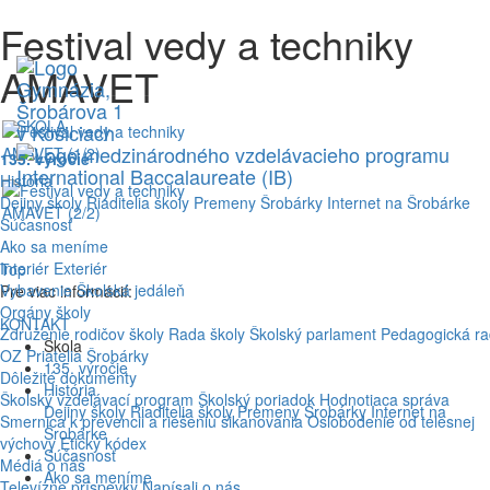
Festival vedy a techniky
AMAVET
ŠKOLA
135. výročie
História
Dejiny školy
Riaditelia školy
Premeny Šrobárky
Internet na Šrobárke
Súčasnosť
Ako sa meníme
Interiér
Exteriér
Top
Vybavenie
Školská jedáleň
Pre viac informácií:
Orgány školy
KONTAKT
Združenie rodičov školy
Rada školy
Školský parlament
Pedagogická r
Škola
OZ Priatelia Šrobárky
135. výročie
Dôležité dokumenty
História
Školský vzdelávací program
Školský poriadok
Hodnotiaca správa
Dejiny školy
Riaditelia školy
Premeny Šrobárky
Internet na
Smernica k prevencii a riešeniu šikanovania
Oslobodenie od telesnej
Šrobárke
výchovy
Etický kódex
Súčasnosť
Médiá o nás
Ako sa meníme
Televízne príspevky
Napísali o nás