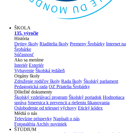
ŠKOLA
135. výročie
História
Dejiny školy
Riaditelia školy
Premeny Šrobárky
Internet na
Šrobárke
Súčasnosť
Ako sa meníme
Interiér
Exteriér
Vybavenie
Školská jedáleň
Orgány školy
Združenie rodičov školy
Rada školy
Školský parlament
Pedagogická rada
OZ Priatelia Šrobárky
Dôležité dokumenty
Školský vzdelávací program
Školský poriadok
Hodnotiaca
správa
Smernica k prevencii a riešeniu šikanovania
Oslobodenie od telesnej výchovy
Etický kódex
Médiá o nás
Televízne príspevky
Napísali o nás
Fotogaléria
Archív noviniek
ŠTÚDIUM