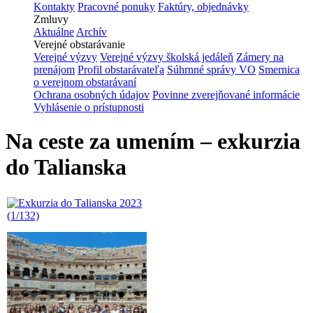
Kontakty
Pracovné ponuky
Faktúry, objednávky
Zmluvy
Aktuálne
Archív
Verejné obstarávanie
Verejné výzvy
Verejné výzvy školská jedáleň
Zámery na
prenájom
Profil obstarávateľa
Súhrnné správy VO
Smernica
o verejnom obstarávaní
Ochrana osobných údajov
Povinne zverejňované informácie
Vyhlásenie o prístupnosti
Na ceste za umením – exkurzia
do Talianska