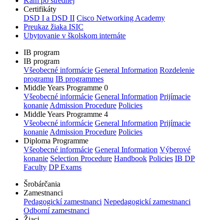
Kam po strednej
Certifikáty
DSD I a DSD II
Cisco Networking Academy
Preukaz žiaka ISIC
Ubytovanie v školskom internáte
IB program
IB program
Všeobecné informácie
General Information
Rozdelenie
programu
IB programmes
Middle Years Programme 0
Všeobecné informácie
General Information
Prijímacie
konanie
Admission Procedure
Policies
Middle Years Programme 4
Všeobecné informácie
General Information
Prijímacie
konanie
Admission Procedure
Policies
Diploma Programme
Všeobecné informácie
General Information
Výberové
konanie
Selection Procedure
Handbook
Policies
IB DP
Faculty
DP Exams
Šrobárčania
Zamestnanci
Pedagogickí zamestnanci
Nepedagogickí zamestnanci
Odborní zamestnanci
Žiaci