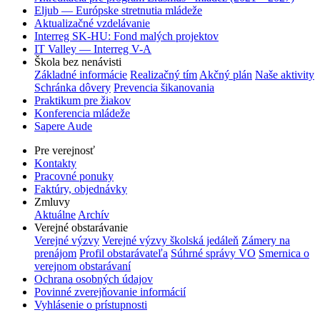
Eljub — Európske stretnutia mládeže
Aktualizačné vzdelávanie
Interreg SK-HU: Fond malých projektov
IT Valley — Interreg V-A
Škola bez nenávisti
Základné informácie
Realizačný tím
Akčný plán
Naše aktivity
Schránka dôvery
Prevencia šikanovania
Praktikum pre žiakov
Konferencia mládeže
Sapere Aude
Pre verejnosť
Kontakty
Pracovné ponuky
Faktúry, objednávky
Zmluvy
Aktuálne
Archív
Verejné obstarávanie
Verejné výzvy
Verejné výzvy školská jedáleň
Zámery na
prenájom
Profil obstarávateľa
Súhrné správy VO
Smernica o
verejnom obstarávaní
Ochrana osobných údajov
Povinné zverejňovanie informácií
Vyhlásenie o prístupnosti