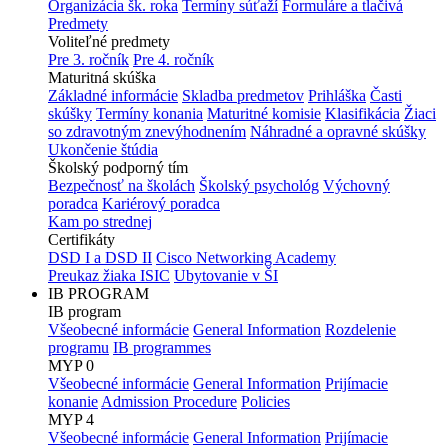
Organizácia šk. roka
Termíny súťaží
Formuláre a tlačivá
Predmety
Voliteľné predmety
Pre 3. ročník
Pre 4. ročník
Maturitná skúška
Základné informácie
Skladba predmetov
Prihláška
Časti
skúšky
Termíny konania
Maturitné komisie
Klasifikácia
Žiaci
so zdravotným znevýhodnením
Náhradné a opravné skúšky
Ukončenie štúdia
Školský podporný tím
Bezpečnosť na školách
Školský psychológ
Výchovný
poradca
Kariérový poradca
Kam po strednej
Certifikáty
DSD I a DSD II
Cisco Networking Academy
Preukaz žiaka ISIC
Ubytovanie v ŠI
IB PROGRAM
IB program
Všeobecné informácie
General Information
Rozdelenie
programu
IB programmes
MYP 0
Všeobecné informácie
General Information
Prijímacie
konanie
Admission Procedure
Policies
MYP 4
Všeobecné informácie
General Information
Prijímacie