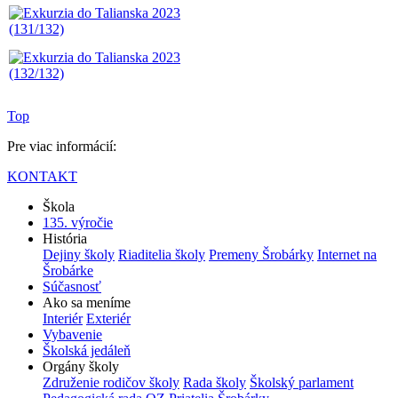
Top
Pre viac informácií:
KONTAKT
Škola
135. výročie
História
Dejiny školy
Riaditelia školy
Premeny Šrobárky
Internet na
Šrobárke
Súčasnosť
Ako sa meníme
Interiér
Exteriér
Vybavenie
Školská jedáleň
Orgány školy
Združenie rodičov školy
Rada školy
Školský parlament