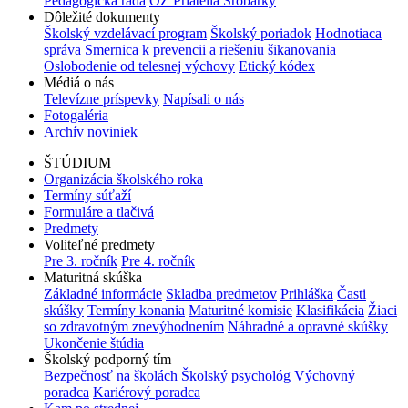
Pedagogická rada
OZ Priatelia Šrobárky
Dôležité dokumenty
Školský vzdelávací program
Školský poriadok
Hodnotiaca
správa
Smernica k prevencii a riešeniu šikanovania
Oslobodenie od telesnej výchovy
Etický kódex
Médiá o nás
Televízne príspevky
Napísali o nás
Fotogaléria
Archív noviniek
ŠTÚDIUM
Organizácia školského roka
Termíny súťaží
Formuláre a tlačivá
Predmety
Voliteľné predmety
Pre 3. ročník
Pre 4. ročník
Maturitná skúška
Základné informácie
Skladba predmetov
Prihláška
Časti
skúšky
Termíny konania
Maturitné komisie
Klasifikácia
Žiaci
so zdravotným znevýhodnením
Náhradné a opravné skúšky
Ukončenie štúdia
Školský podporný tím
Bezpečnosť na školách
Školský psychológ
Výchovný
poradca
Kariérový poradca