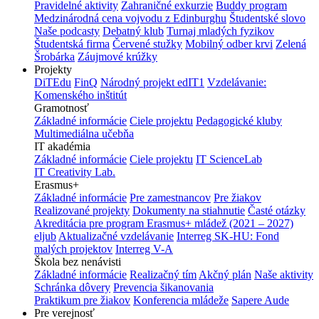
Pravidelné aktivity
Zahraničné exkurzie
Buddy program
Medzinárodná cena vojvodu z Edinburghu
Študentské slovo
Naše podcasty
Debatný klub
Turnaj mladých fyzikov
Študentská firma
Červené stužky
Mobilný odber krvi
Zelená
Šrobárka
Záujmové krúžky
Projekty
DiTEdu
FinQ
Národný projekt edIT1
Vzdelávanie:
Komenského inštitút
Gramotnosť
Základné informácie
Ciele projektu
Pedagogické kluby
Multimediálna učebňa
IT akadémia
Základné informácie
Ciele projektu
IT ScienceLab
IT Creativity Lab.
Erasmus+
Základné informácie
Pre zamestnancov
Pre žiakov
Realizované projekty
Dokumenty na stiahnutie
Časté otázky
Akreditácia pre program Erasmus+ mládež (2021 – 2027)
eljub
Aktualizačné vzdelávanie
Interreg SK-HU: Fond
malých projektov
Interreg V-A
Škola bez nenávisti
Základné informácie
Realizačný tím
Akčný plán
Naše aktivity
Schránka dôvery
Prevencia šikanovania
Praktikum pre žiakov
Konferencia mládeže
Sapere Aude
Pre verejnosť