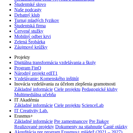
Študentské slovo
Naše podcasty
Debatný klub
Turnaj mladých fyzikov
Študentská firma
Červené stužky
Mobilný odber krvi
Zelená Šrobárka
Záujmové krúžky
Projekty
Digitálna transformácia vzdelávania a školy
Program FinQ
Národný projekt edIT1
Vzdelávanie: Komenského inštitút
Inovácia vzdelávania za účelom zlepšenia gramotnosti
Základné informácie
Ciele projektu
Pedagogické kluby
Multimediálna učebňa
IT Akadémia
Základné informácie
Ciele projektu
ScienceLab
IT Creativity Lab.
Erasmus+
Základné informácie
Pre zamestnancov
Pre žiakov
Realizované projekty
Dokumenty na stiahnutie
Časté otázky
Akreditácia pre program Erasmus+ mládež (2021 – 2027)