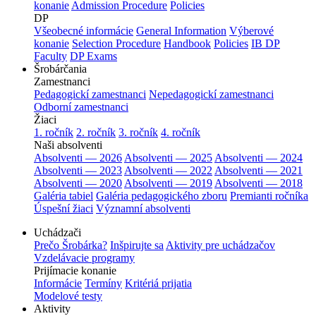
konanie
Admission Procedure
Policies
DP
Všeobecné informácie
General Information
Výberové
konanie
Selection Procedure
Handbook
Policies
IB DP
Faculty
DP Exams
Šrobárčania
Zamestnanci
Pedagogickí zamestnanci
Nepedagogickí zamestnanci
Odborní zamestnanci
Žiaci
1. ročník
2. ročník
3. ročník
4. ročník
Naši absolventi
Absolventi — 2026
Absolventi — 2025
Absolventi — 2024
Absolventi — 2023
Absolventi — 2022
Absolventi — 2021
Absolventi — 2020
Absolventi — 2019
Absolventi — 2018
Galéria tabiel
Galéria pedagogického zboru
Premianti ročníka
Úspešní žiaci
Významní absolventi
Uchádzači
Prečo Šrobárka?
Inšpirujte sa
Aktivity pre uchádzačov
Vzdelávacie programy
Prijímacie konanie
Informácie
Termíny
Kritériá prijatia
Modelové testy
Aktivity