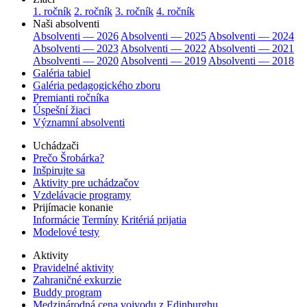
1. ročník
2. ročník
3. ročník
4. ročník
Naši absolventi
Absolventi — 2026
Absolventi — 2025
Absolventi — 2024
Absolventi — 2023
Absolventi — 2022
Absolventi — 2021
Absolventi — 2020
Absolventi — 2019
Absolventi — 2018
Galéria tabiel
Galéria pedagogického zboru
Premianti ročníka
Úspešní žiaci
Významní absolventi
Uchádzači
Prečo Šrobárka?
Inšpirujte sa
Aktivity pre uchádzačov
Vzdelávacie programy
Prijímacie konanie
Informácie
Termíny
Kritériá prijatia
Modelové testy
Aktivity
Pravidelné aktivity
Zahraničné exkurzie
Buddy program
Medzinárodná cena vojvodu z Edinburghu