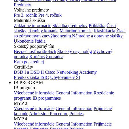
Predmety
Voliteľné predmety
Pre 3. ročník
Pre 4. ročník
Maturitná skúška
Základné informácie
Skladba predmetov
Prihláška
Časti
skúšky
Termíny konania
Maturitné komisie
Klasifikácia
Žiaci
so zdravotným znevýhodnením
Náhradné a opravné skúšky
Ukončenie štúdia
Školský podporný tím
Bezpečnosť na školách
Školský psychológ
Výchovný
poradca
Kariérový poradca
Kam po strednej
Certifikáty
DSD I a DSD II
Cisco Networking Academy
Preukaz žiaka ISIC
Ubytovanie v ŠI
IB PROGRAM
IB program
Všeobecné informácie
General Information
Rozdelenie
programu
IB programmes
MYP 0
Všeobecné informácie
General Information
Prijímacie
konanie
Admission Procedure
Policies
MYP 4
Všeobecné informácie
General Information
Prijímacie