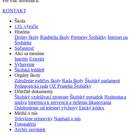
Pre viac informácií:
KONTAKT
Škola
135. výročie
História
Dejiny školy
Riaditelia školy
Premeny Šrobárky
Internet na
Šrobárke
Súčasnosť
Ako sa meníme
Interiér
Exteriér
Vybavenie
Školská jedáleň
Orgány školy
Združenie rodičov školy
Rada školy
Školský parlament
Pedagogická rada
OZ Priatelia Šrobárky
Dôležité dokumenty
Školský vzdelávací program
Školský poriadok
Hodnotiaca
správa
Smernica k prevencii a riešeniu šikanovania
Oslobodenie od telesnej výchovy
Etický kódex
Médiá o nás
Televízne príspevky
Napísali o nás
Fotogaléria
Archív noviniek