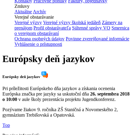
Kontakty
Pracovné ponuky
Faktúry, objednávky
Zmluvy
Aktuálne
Archív
Verejné obstarávanie
Verejné výzvy
Verejné výzvy školská jedáleň
Zámery na
prenájom
Profil obstarávateľa
Súhrnné správy VO
Smernica
o verejnom obstarávaní
Ochrana osobných údajov
Povinne zverejňované informácie
Vyhlásenie o prístupnosti
Európsky deň jazykov
Európsky deň jazykov
Pri príležitosti Európskeho dňa jazykov a získania ocenenia
Európska značka pre jazyky sa uskutoční dňa
26. septembra 2018
o 10:00
v aule školy prezentácia projektu Jugendkonferenz.
Pozývame žiakov 9. ročníka ZŠ Staničná a Novomeského 2,
gymnázium Trebišovská a Opatovská.
Top