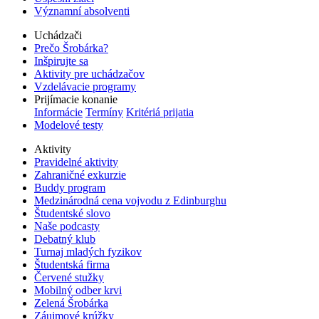
Významní absolventi
Uchádzači
Prečo Šrobárka?
Inšpirujte sa
Aktivity pre uchádzačov
Vzdelávacie programy
Prijímacie konanie
Informácie
Termíny
Kritériá prijatia
Modelové testy
Aktivity
Pravidelné aktivity
Zahraničné exkurzie
Buddy program
Medzinárodná cena vojvodu z Edinburghu
Študentské slovo
Naše podcasty
Debatný klub
Turnaj mladých fyzikov
Študentská firma
Červené stužky
Mobilný odber krvi
Zelená Šrobárka
Záujmové krúžky