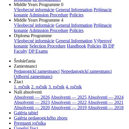
Middle Years Programme 0
Všeobecné informácie
General Information
Prijímacie
konanie
Admission Procedure
Policies
Middle Years Programme 4
Všeobecné informácie
General Information
Prijímacie
konanie
Admission Procedure
Policies
Diploma Programme
Všeobecné informácie
General Information
Výberové
konanie
Selection Procedure
Handbook
Policies
IB DP
Faculty
DP Exams
Šrobárčania
Zamestnanci
Pedagogickí zamestnanci
Nepedagogickí zamestnanci
Odborní zamestnanci
Žiaci
1. ročník
2. ročník
3. ročník
4. ročník
Naši absolventi
Absolventi — 2026
Absolventi — 2025
Absolventi — 2024
Absolventi — 2023
Absolventi — 2022
Absolventi — 2021
Absolventi — 2020
Absolventi — 2019
Absolventi — 2018
Galéria tabiel
Galéria pedagogického zboru
Premianti ročníka
Úspešní žiaci