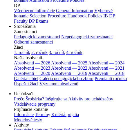
konanie
Admission Procedure
Policies
DP
Všeobecné informácie
General Information
Výberové
konanie
Selection Procedure
Handbook
Policies
IB DP
Faculty
DP Exams
Šrobárčania
Zamestnanci
Pedagogickí zamestnanci
Nepedagogickí zamestnanci
Odborní zamestnanci
Žiaci
1. ročník
2. ročník
3. ročník
4. ročník
Naši absolventi
Absolventi — 2026
Absolventi — 2025
Absolventi — 2024
Absolventi — 2023
Absolventi — 2022
Absolventi — 2021
Absolventi — 2020
Absolventi — 2019
Absolventi — 2018
Galéria tabiel
Galéria pedagogického zboru
Premianti ročníka
Úspešní žiaci
Významní absolventi
Uchádzači
Prečo Šrobárka?
Inšpirujte sa
Aktivity pre uchádzačov
Vzdelávacie programy
Prijímacie konanie
Informácie
Termíny
Kritériá prijatia
Modelové testy
Aktivity