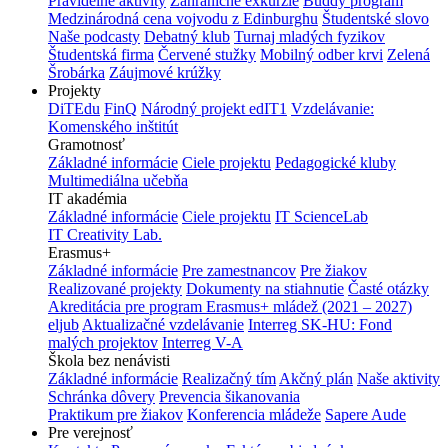
Pravidelné aktivity
Zahraničné exkurzie
Buddy program
Medzinárodná cena vojvodu z Edinburghu
Študentské slovo
Naše podcasty
Debatný klub
Turnaj mladých fyzikov
Študentská firma
Červené stužky
Mobilný odber krvi
Zelená
Šrobárka
Záujmové krúžky
Projekty
DiTEdu
FinQ
Národný projekt edIT1
Vzdelávanie:
Komenského inštitút
Gramotnosť
Základné informácie
Ciele projektu
Pedagogické kluby
Multimediálna učebňa
IT akadémia
Základné informácie
Ciele projektu
IT ScienceLab
IT Creativity Lab.
Erasmus+
Základné informácie
Pre zamestnancov
Pre žiakov
Realizované projekty
Dokumenty na stiahnutie
Časté otázky
Akreditácia pre program Erasmus+ mládež (2021 – 2027)
eljub
Aktualizačné vzdelávanie
Interreg SK-HU: Fond
malých projektov
Interreg V-A
Škola bez nenávisti
Základné informácie
Realizačný tím
Akčný plán
Naše aktivity
Schránka dôvery
Prevencia šikanovania
Praktikum pre žiakov
Konferencia mládeže
Sapere Aude
Pre verejnosť