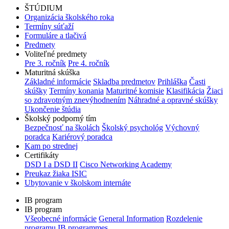
ŠTÚDIUM
Organizácia školského roka
Termíny súťaží
Formuláre a tlačivá
Predmety
Voliteľné predmety
Pre 3. ročník
Pre 4. ročník
Maturitná skúška
Základné informácie
Skladba predmetov
Prihláška
Časti
skúšky
Termíny konania
Maturitné komisie
Klasifikácia
Žiaci
so zdravotným znevýhodnením
Náhradné a opravné skúšky
Ukončenie štúdia
Školský podporný tím
Bezpečnosť na školách
Školský psychológ
Výchovný
poradca
Kariérový poradca
Kam po strednej
Certifikáty
DSD I a DSD II
Cisco Networking Academy
Preukaz žiaka ISIC
Ubytovanie v školskom internáte
IB program
IB program
Všeobecné informácie
General Information
Rozdelenie
programu
IB programmes