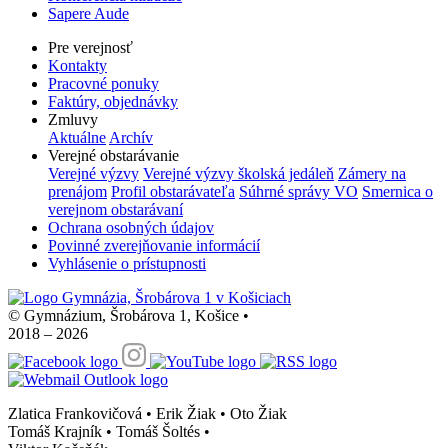
Sapere Aude
Pre verejnosť
Kontakty
Pracovné ponuky
Faktúry, objednávky
Zmluvy
Aktuálne
Archív
Verejné obstarávanie
Verejné výzvy
Verejné výzvy školská jedáleň
Zámery na
prenájom
Profil obstarávateľa
Súhrné správy VO
Smernica o
verejnom obstarávaní
Ochrana osobných údajov
Povinné zverejňovanie informácií
Vyhlásenie o prístupnosti
© Gymnázium, Šrobárova 1, Košice
•
2018 – 2026
Zlatica Frankovičová • Erik Žiak • Oto Žiak
Tomáš Krajník • Tomáš Šoltés
•