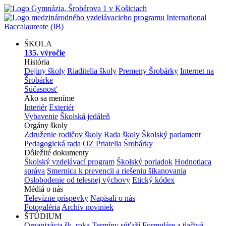
ŠKOLA
135. výročie
História
Dejiny školy
Riaditelia školy
Premeny Šrobárky
Internet na
Šrobárke
Súčasnosť
Ako sa meníme
Interiér
Exteriér
Vybavenie
Školská jedáleň
Orgány školy
Združenie rodičov školy
Rada školy
Školský parlament
Pedagogická rada
OZ Priatelia Šrobárky
Dôležité dokumenty
Školský vzdelávací program
Školský poriadok
Hodnotiaca
správa
Smernica k prevencii a riešeniu šikanovania
Oslobodenie od telesnej výchovy
Etický kódex
Médiá o nás
Televízne príspevky
Napísali o nás
Fotogaléria
Archív noviniek
ŠTÚDIUM
Organizácia šk. roka
Termíny súťaží
Formuláre a tlačivá