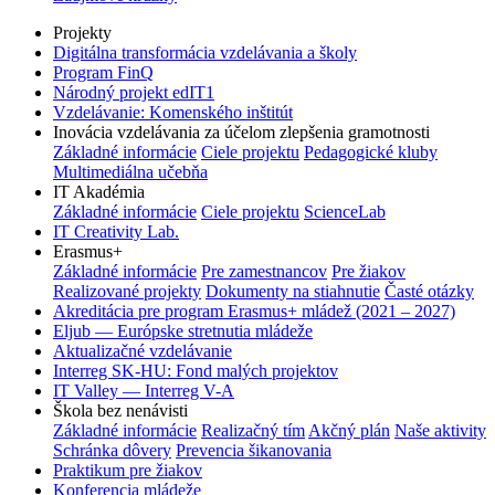
Projekty
Digitálna transformácia vzdelávania a školy
Program FinQ
Národný projekt edIT1
Vzdelávanie: Komenského inštitút
Inovácia vzdelávania za účelom zlepšenia gramotnosti
Základné informácie
Ciele projektu
Pedagogické kluby
Multimediálna učebňa
IT Akadémia
Základné informácie
Ciele projektu
ScienceLab
IT Creativity Lab.
Erasmus+
Základné informácie
Pre zamestnancov
Pre žiakov
Realizované projekty
Dokumenty na stiahnutie
Časté otázky
Akreditácia pre program Erasmus+ mládež (2021 – 2027)
Eljub — Európske stretnutia mládeže
Aktualizačné vzdelávanie
Interreg SK-HU: Fond malých projektov
IT Valley — Interreg V-A
Škola bez nenávisti
Základné informácie
Realizačný tím
Akčný plán
Naše aktivity
Schránka dôvery
Prevencia šikanovania
Praktikum pre žiakov
Konferencia mládeže