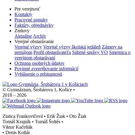
Pre verejnosť
Kontakty
Pracovné ponuky
Faktúry, objednávky
Zmluvy
Aktuálne
Archív
Verejné obstarávanie
Verejné výzvy
Verejné výzvy školská jedáleň
Zámery na
prenájom
Profil obstarávateľa
Súhrné správy VO
Smernica o
verejnom obstarávaní
Ochrana osobných údajov
Povinné zverejňovanie informácií
Vyhlásenie o prístupnosti
© Gymnázium, Šrobárova 1, Košice
•
2018 – 2026
Zlatica Frankovičová • Erik Žiak • Oto Žiak
Tomáš Krajník • Tomáš Šoltés
•
Viktor Kačeňák
•
Denis Kollár