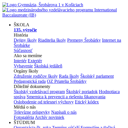
ŠKOLA
135. výročie
História
Dejiny školy
Riaditelia školy
Premeny Šrobárky
Internet na
Šrobárke
Súčasnosť
Ako sa meníme
Interiér
Exteriér
Vybavenie
Školská jedáleň
Orgány školy
Združenie rodičov školy
Rada školy
Školský parlament
Pedagogická rada
OZ Priatelia Šrobárky
Dôležité dokumenty
Školský vzdelávací program
Školský poriadok
Hodnotiaca
správa
Smernica k prevencii a riešeniu šikanovania
Oslobodenie od telesnej výchovy
Etický kódex
Médiá o nás
Televízne príspevky
Napísali o nás
Fotogaléria
Archív noviniek
ŠTÚDIUM
Organizácia šk. roka
Termíny súťaží
Formuláre a tlačivá