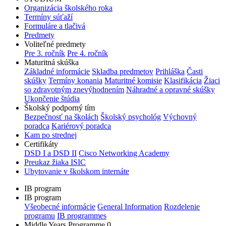
Organizácia školského roka
Termíny súťaží
Formuláre a tlačivá
Predmety
Voliteľné predmety
Pre 3. ročník
Pre 4. ročník
Maturitná skúška
Základné informácie
Skladba predmetov
Prihláška
Časti
skúšky
Termíny konania
Maturitné komisie
Klasifikácia
Žiaci
so zdravotným znevýhodnením
Náhradné a opravné skúšky
Ukončenie štúdia
Školský podporný tím
Bezpečnosť na školách
Školský psychológ
Výchovný
poradca
Kariérový poradca
Kam po strednej
Certifikáty
DSD I a DSD II
Cisco Networking Academy
Preukaz žiaka ISIC
Ubytovanie v školskom internáte
IB program
IB program
Všeobecné informácie
General Information
Rozdelenie
programu
IB programmes
Middle Years Programme 0