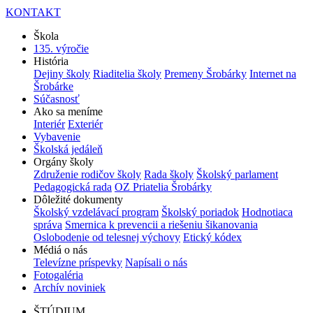
KONTAKT
Škola
135. výročie
História
Dejiny školy
Riaditelia školy
Premeny Šrobárky
Internet na
Šrobárke
Súčasnosť
Ako sa meníme
Interiér
Exteriér
Vybavenie
Školská jedáleň
Orgány školy
Združenie rodičov školy
Rada školy
Školský parlament
Pedagogická rada
OZ Priatelia Šrobárky
Dôležité dokumenty
Školský vzdelávací program
Školský poriadok
Hodnotiaca
správa
Smernica k prevencii a riešeniu šikanovania
Oslobodenie od telesnej výchovy
Etický kódex
Médiá o nás
Televízne príspevky
Napísali o nás
Fotogaléria
Archív noviniek
ŠTÚDIUM