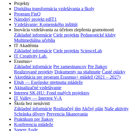
Projekty
Digitálna transformácia vzdelávania a školy
Program FinQ
Národný projekt edIT1
Vzdelávanie: Komenského inštitút
Inovácia vzdelávania za účelom zlepšenia gramotnosti
Základné informácie
Ciele projektu
Pedagogické kluby
Multimediálna učebňa
IT Akadémia
Základné informácie
Ciele projektu
ScienceLab
IT Creativity Lab.
Erasmus+
Základné informácie
Pre zamestnancov
Pre žiakov
Realizované projekty
Dokumenty na stiahnutie
Časté otázky
Akreditácia pre program Erasmus+ mládež (2021 – 2027)
Eljub — Európske stretnutia mládeže
Aktualizačné vzdelávanie
Interreg SK-HU: Fond malých projektov
IT Valley — Interreg V-A
Škola bez nenávisti
Základné informácie
Realizačný tím
Akčný plán
Naše aktivity
Schránka dôvery
Prevencia šikanovania
Praktikum pre žiakov
Konferencia mládeže
Sapere Aude