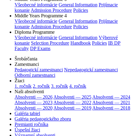
Všeobecné informácie
General Information
Prijímacie
konanie
Admission Procedure
Policies
Middle Years Programme 4
Všeobecné informácie
General Information
Prijímacie
konanie
Admission Procedure
Policies
Diploma Programme
Všeobecné informácie
General Information
Výberové
konanie
Selection Procedure
Handbook
Policies
IB DP
Faculty
DP Exams
Šrobárčania
Zamestnanci
Pedagogickí zamestnanci
Nepedagogickí zamestnanci
Odborní zamestnanci
Žiaci
1. ročník
2. ročník
3. ročník
4. ročník
Naši absolventi
Absolventi — 2026
Absolventi — 2025
Absolventi — 2024
Absolventi — 2023
Absolventi — 2022
Absolventi — 2021
Absolventi — 2020
Absolventi — 2019
Absolventi — 2018
Galéria tabiel
Galéria pedagogického zboru
Premianti ročníka
Úspešní žiaci
Významní absolventi