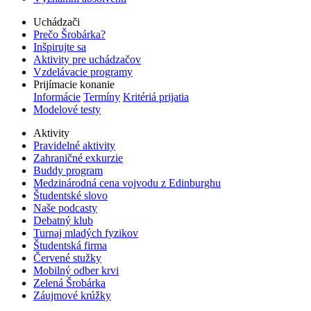
Uchádzači
Prečo Šrobárka?
Inšpirujte sa
Aktivity pre uchádzačov
Vzdelávacie programy
Prijímacie konanie
Informácie
Termíny
Kritériá prijatia
Modelové testy
Aktivity
Pravidelné aktivity
Zahraničné exkurzie
Buddy program
Medzinárodná cena vojvodu z Edinburghu
Študentské slovo
Naše podcasty
Debatný klub
Turnaj mladých fyzikov
Študentská firma
Červené stužky
Mobilný odber krvi
Zelená Šrobárka
Záujmové krúžky