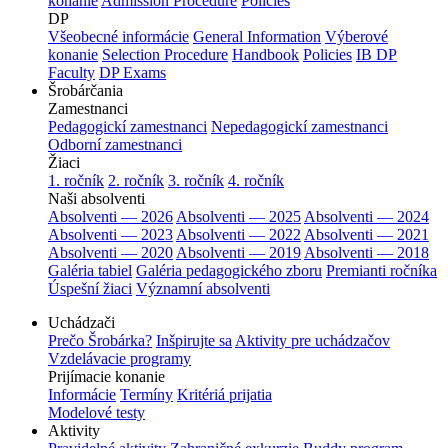
konanie
Admission Procedure
Policies
DP
Všeobecné informácie
General Information
Výberové
konanie
Selection Procedure
Handbook
Policies
IB DP
Faculty
DP Exams
Šrobárčania
Zamestnanci
Pedagogickí zamestnanci
Nepedagogickí zamestnanci
Odborní zamestnanci
Žiaci
1. ročník
2. ročník
3. ročník
4. ročník
Naši absolventi
Absolventi — 2026
Absolventi — 2025
Absolventi — 2024
Absolventi — 2023
Absolventi — 2022
Absolventi — 2021
Absolventi — 2020
Absolventi — 2019
Absolventi — 2018
Galéria tabiel
Galéria pedagogického zboru
Premianti ročníka
Úspešní žiaci
Významní absolventi
Uchádzači
Prečo Šrobárka?
Inšpirujte sa
Aktivity pre uchádzačov
Vzdelávacie programy
Prijímacie konanie
Informácie
Termíny
Kritériá prijatia
Modelové testy
Aktivity