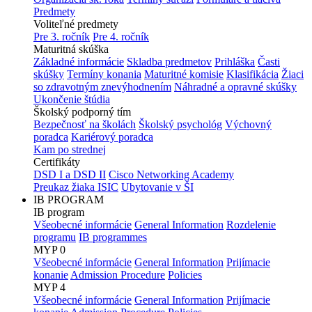
Predmety
Voliteľné predmety
Pre 3. ročník
Pre 4. ročník
Maturitná skúška
Základné informácie
Skladba predmetov
Prihláška
Časti
skúšky
Termíny konania
Maturitné komisie
Klasifikácia
Žiaci
so zdravotným znevýhodnením
Náhradné a opravné skúšky
Ukončenie štúdia
Školský podporný tím
Bezpečnosť na školách
Školský psychológ
Výchovný
poradca
Kariérový poradca
Kam po strednej
Certifikáty
DSD I a DSD II
Cisco Networking Academy
Preukaz žiaka ISIC
Ubytovanie v ŠI
IB PROGRAM
IB program
Všeobecné informácie
General Information
Rozdelenie
programu
IB programmes
MYP 0
Všeobecné informácie
General Information
Prijímacie
konanie
Admission Procedure
Policies
MYP 4
Všeobecné informácie
General Information
Prijímacie