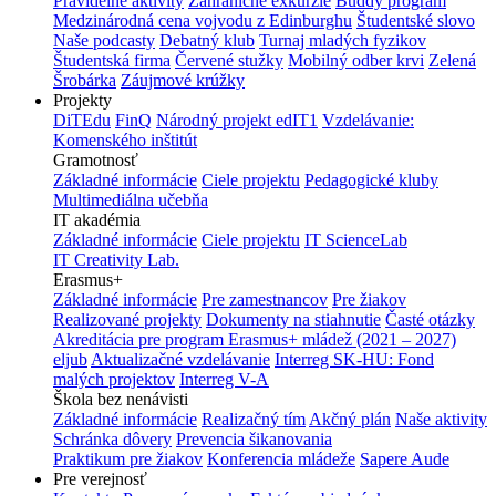
Pravidelné aktivity
Zahraničné exkurzie
Buddy program
Medzinárodná cena vojvodu z Edinburghu
Študentské slovo
Naše podcasty
Debatný klub
Turnaj mladých fyzikov
Študentská firma
Červené stužky
Mobilný odber krvi
Zelená
Šrobárka
Záujmové krúžky
Projekty
DiTEdu
FinQ
Národný projekt edIT1
Vzdelávanie:
Komenského inštitút
Gramotnosť
Základné informácie
Ciele projektu
Pedagogické kluby
Multimediálna učebňa
IT akadémia
Základné informácie
Ciele projektu
IT ScienceLab
IT Creativity Lab.
Erasmus+
Základné informácie
Pre zamestnancov
Pre žiakov
Realizované projekty
Dokumenty na stiahnutie
Časté otázky
Akreditácia pre program Erasmus+ mládež (2021 – 2027)
eljub
Aktualizačné vzdelávanie
Interreg SK-HU: Fond
malých projektov
Interreg V-A
Škola bez nenávisti
Základné informácie
Realizačný tím
Akčný plán
Naše aktivity
Schránka dôvery
Prevencia šikanovania
Praktikum pre žiakov
Konferencia mládeže
Sapere Aude
Pre verejnosť