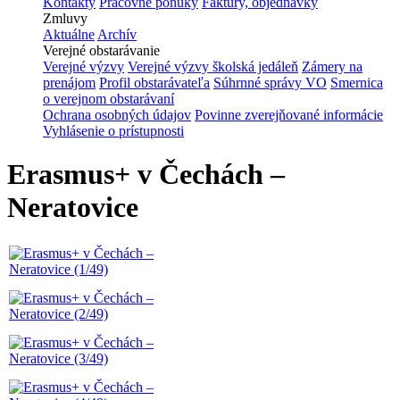
Kontakty
Pracovné ponuky
Faktúry, objednávky
Zmluvy
Aktuálne
Archív
Verejné obstarávanie
Verejné výzvy
Verejné výzvy školská jedáleň
Zámery na
prenájom
Profil obstarávateľa
Súhrnné správy VO
Smernica
o verejnom obstarávaní
Ochrana osobných údajov
Povinne zverejňované informácie
Vyhlásenie o prístupnosti
Erasmus+ v Čechách –
Neratovice