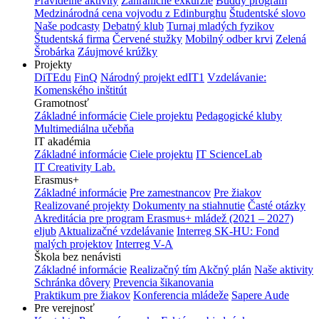
Pravidelné aktivity
Zahraničné exkurzie
Buddy program
Medzinárodná cena vojvodu z Edinburghu
Študentské slovo
Naše podcasty
Debatný klub
Turnaj mladých fyzikov
Študentská firma
Červené stužky
Mobilný odber krvi
Zelená
Šrobárka
Záujmové krúžky
Projekty
DiTEdu
FinQ
Národný projekt edIT1
Vzdelávanie:
Komenského inštitút
Gramotnosť
Základné informácie
Ciele projektu
Pedagogické kluby
Multimediálna učebňa
IT akadémia
Základné informácie
Ciele projektu
IT ScienceLab
IT Creativity Lab.
Erasmus+
Základné informácie
Pre zamestnancov
Pre žiakov
Realizované projekty
Dokumenty na stiahnutie
Časté otázky
Akreditácia pre program Erasmus+ mládež (2021 – 2027)
eljub
Aktualizačné vzdelávanie
Interreg SK-HU: Fond
malých projektov
Interreg V-A
Škola bez nenávisti
Základné informácie
Realizačný tím
Akčný plán
Naše aktivity
Schránka dôvery
Prevencia šikanovania
Praktikum pre žiakov
Konferencia mládeže
Sapere Aude
Pre verejnosť