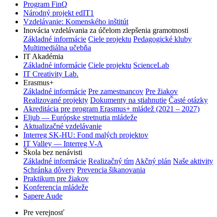
Program FinQ
Národný projekt edIT1
Vzdelávanie: Komenského inštitút
Inovácia vzdelávania za účelom zlepšenia gramotnosti
Základné informácie
Ciele projektu
Pedagogické kluby
Multimediálna učebňa
IT Akadémia
Základné informácie
Ciele projektu
ScienceLab
IT Creativity Lab.
Erasmus+
Základné informácie
Pre zamestnancov
Pre žiakov
Realizované projekty
Dokumenty na stiahnutie
Časté otázky
Akreditácia pre program Erasmus+ mládež (2021 – 2027)
Eljub — Európske stretnutia mládeže
Aktualizačné vzdelávanie
Interreg SK-HU: Fond malých projektov
IT Valley — Interreg V-A
Škola bez nenávisti
Základné informácie
Realizačný tím
Akčný plán
Naše aktivity
Schránka dôvery
Prevencia šikanovania
Praktikum pre žiakov
Konferencia mládeže
Sapere Aude
Pre verejnosť