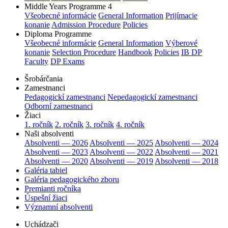
Middle Years Programme 4
Všeobecné informácie
General Information
Prijímacie
konanie
Admission Procedure
Policies
Diploma Programme
Všeobecné informácie
General Information
Výberové
konanie
Selection Procedure
Handbook
Policies
IB DP
Faculty
DP Exams
Šrobárčania
Zamestnanci
Pedagogickí zamestnanci
Nepedagogickí zamestnanci
Odborní zamestnanci
Žiaci
1. ročník
2. ročník
3. ročník
4. ročník
Naši absolventi
Absolventi — 2026
Absolventi — 2025
Absolventi — 2024
Absolventi — 2023
Absolventi — 2022
Absolventi — 2021
Absolventi — 2020
Absolventi — 2019
Absolventi — 2018
Galéria tabiel
Galéria pedagogického zboru
Premianti ročníka
Úspešní žiaci
Významní absolventi
Uchádzači