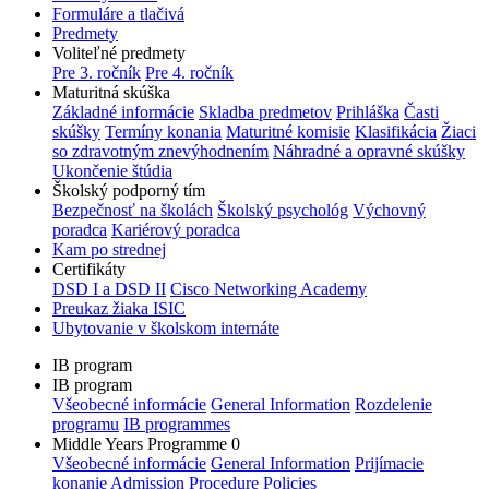
Formuláre a tlačivá
Predmety
Voliteľné predmety
Pre 3. ročník
Pre 4. ročník
Maturitná skúška
Základné informácie
Skladba predmetov
Prihláška
Časti
skúšky
Termíny konania
Maturitné komisie
Klasifikácia
Žiaci
so zdravotným znevýhodnením
Náhradné a opravné skúšky
Ukončenie štúdia
Školský podporný tím
Bezpečnosť na školách
Školský psychológ
Výchovný
poradca
Kariérový poradca
Kam po strednej
Certifikáty
DSD I a DSD II
Cisco Networking Academy
Preukaz žiaka ISIC
Ubytovanie v školskom internáte
IB program
IB program
Všeobecné informácie
General Information
Rozdelenie
programu
IB programmes
Middle Years Programme 0
Všeobecné informácie
General Information
Prijímacie
konanie
Admission Procedure
Policies