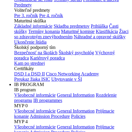
Predmety
Voliteľné predmety
Pre 3. ročník
Pre 4. ročník
Maturitná skúška
Základné informácie
Skladba predmetov
Prihláška
Časti
skúšky
Termíny konania
Maturitné komisie
Klasifikácia
Žiaci
so zdravotným znevýhodnením
Náhradné a opravné skúšky
Ukončenie štúdia
Školský podporný tím
Bezpečnosť na školách
Školský psychológ
Výchovný
poradca
Kariérový poradca
Kam po strednej
Certifikáty
DSD I a DSD II
Cisco Networking Academy
Preukaz žiaka ISIC
Ubytovanie v ŠI
IB PROGRAM
IB program
Všeobecné informácie
General Information
Rozdelenie
programu
IB programmes
MYP 0
Všeobecné informácie
General Information
Prijímacie
konanie
Admission Procedure
Policies
MYP 4
Všeobecné informácie
General Information
Prijímacie