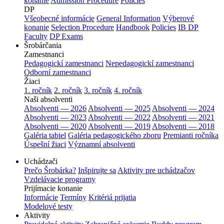
konanie
Admission Procedure
Policies
DP
Všeobecné informácie
General Information
Výberové
konanie
Selection Procedure
Handbook
Policies
IB DP
Faculty
DP Exams
Šrobárčania
Zamestnanci
Pedagogickí zamestnanci
Nepedagogickí zamestnanci
Odborní zamestnanci
Žiaci
1. ročník
2. ročník
3. ročník
4. ročník
Naši absolventi
Absolventi — 2026
Absolventi — 2025
Absolventi — 2024
Absolventi — 2023
Absolventi — 2022
Absolventi — 2021
Absolventi — 2020
Absolventi — 2019
Absolventi — 2018
Galéria tabiel
Galéria pedagogického zboru
Premianti ročníka
Úspešní žiaci
Významní absolventi
Uchádzači
Prečo Šrobárka?
Inšpirujte sa
Aktivity pre uchádzačov
Vzdelávacie programy
Prijímacie konanie
Informácie
Termíny
Kritériá prijatia
Modelové testy
Aktivity