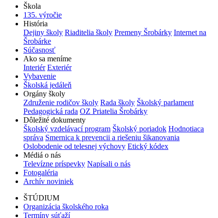
Škola
135. výročie
História
Dejiny školy
Riaditelia školy
Premeny Šrobárky
Internet na
Šrobárke
Súčasnosť
Ako sa meníme
Interiér
Exteriér
Vybavenie
Školská jedáleň
Orgány školy
Združenie rodičov školy
Rada školy
Školský parlament
Pedagogická rada
OZ Priatelia Šrobárky
Dôležité dokumenty
Školský vzdelávací program
Školský poriadok
Hodnotiaca
správa
Smernica k prevencii a riešeniu šikanovania
Oslobodenie od telesnej výchovy
Etický kódex
Médiá o nás
Televízne príspevky
Napísali o nás
Fotogaléria
Archív noviniek
ŠTÚDIUM
Organizácia školského roka
Termíny súťaží