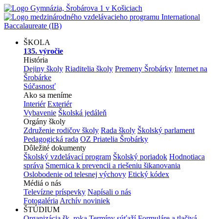
ŠKOLA
135. výročie
História
Dejiny školy
Riaditelia školy
Premeny Šrobárky
Internet na
Šrobárke
Súčasnosť
Ako sa meníme
Interiér
Exteriér
Vybavenie
Školská jedáleň
Orgány školy
Združenie rodičov školy
Rada školy
Školský parlament
Pedagogická rada
OZ Priatelia Šrobárky
Dôležité dokumenty
Školský vzdelávací program
Školský poriadok
Hodnotiaca
správa
Smernica k prevencii a riešeniu šikanovania
Oslobodenie od telesnej výchovy
Etický kódex
Médiá o nás
Televízne príspevky
Napísali o nás
Fotogaléria
Archív noviniek
ŠTÚDIUM
Organizácia šk. roka
Termíny súťaží
Formuláre a tlačivá