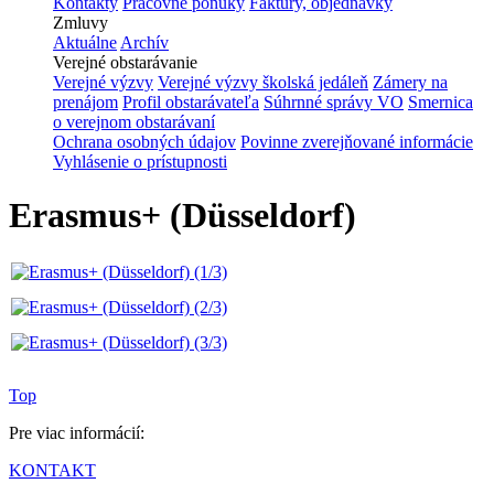
Kontakty
Pracovné ponuky
Faktúry, objednávky
Zmluvy
Aktuálne
Archív
Verejné obstarávanie
Verejné výzvy
Verejné výzvy školská jedáleň
Zámery na
prenájom
Profil obstarávateľa
Súhrnné správy VO
Smernica
o verejnom obstarávaní
Ochrana osobných údajov
Povinne zverejňované informácie
Vyhlásenie o prístupnosti
Erasmus+ (Düsseldorf)
Top
Pre viac informácií:
KONTAKT