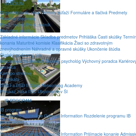
ŠTÚDIUM
Organizácia šk. roka
Termíny súťaží
Formuláre a tlačivá
Predmety
Voliteľné predmety
Pre 3. ročník
Pre 4. ročník
Maturitná skúška
Základné informácie
Skladba predmetov
Prihláška
Časti skúšky
Termí
konania
Maturitné komisie
Klasifikácia
Žiaci so zdravotným
znevýhodnením
Náhradné a opravné skúšky
Ukončenie štúdia
Školský podporný tím
Bezpečnosť na školách
Školský psychológ
Výchovný poradca
Kariérov
poradca
Kam po strednej
Certifikáty
DSD I a DSD II
Cisco Networking Academy
Preukaz žiaka ISIC
Ubytovanie v ŠI
IB PROGRAM
IB program
Všeobecné informácie
General Information
Rozdelenie programu
IB
programmes
MYP 0
Všeobecné informácie
General Information
Prijímacie konanie
Admissi