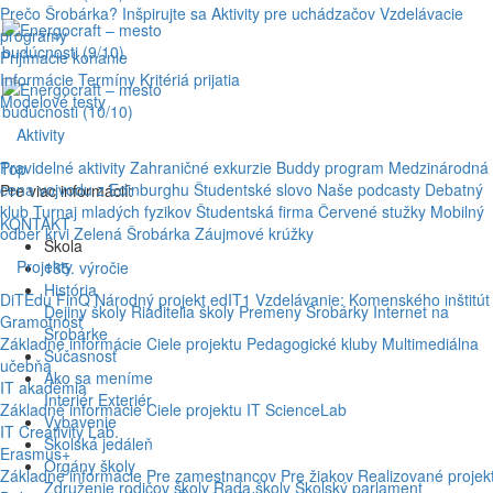
Prečo Šrobárka?
Inšpirujte sa
Aktivity pre uchádzačov
Vzdelávacie
programy
Prijímacie konanie
Informácie
Termíny
Kritériá prijatia
Modelové testy
Aktivity
Pravidelné aktivity
Zahraničné exkurzie
Buddy program
Medzinárodná
Top
cena vojvodu z Edinburghu
Študentské slovo
Naše podcasty
Debatný
Pre viac informácií:
klub
Turnaj mladých fyzikov
Študentská firma
Červené stužky
Mobilný
KONTAKT
odber krvi
Zelená Šrobárka
Záujmové krúžky
Škola
Projekty
135. výročie
História
DiTEdu
FinQ
Národný projekt edIT1
Vzdelávanie: Komenského inštitút
Dejiny školy
Riaditelia školy
Premeny Šrobárky
Internet na
Gramotnosť
Šrobárke
Základné informácie
Ciele projektu
Pedagogické kluby
Multimediálna
Súčasnosť
učebňa
Ako sa meníme
IT akadémia
Interiér
Exteriér
Základné informácie
Ciele projektu
IT ScienceLab
Vybavenie
IT Creativity Lab.
Školská jedáleň
Erasmus+
Orgány školy
Základné informácie
Pre zamestnancov
Pre žiakov
Realizované projek
Združenie rodičov školy
Rada školy
Školský parlament