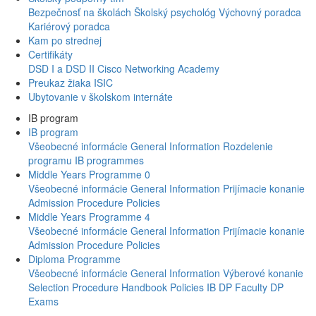
Bezpečnosť na školách
Školský psychológ
Výchovný poradca
Kariérový poradca
Kam po strednej
Certifikáty
DSD I a DSD II
Cisco Networking Academy
Preukaz žiaka ISIC
Ubytovanie v školskom internáte
IB program
IB program
Všeobecné informácie
General Information
Rozdelenie
programu
IB programmes
Middle Years Programme 0
Všeobecné informácie
General Information
Prijímacie konanie
Admission Procedure
Policies
Middle Years Programme 4
Všeobecné informácie
General Information
Prijímacie konanie
Admission Procedure
Policies
Diploma Programme
Všeobecné informácie
General Information
Výberové konanie
Selection Procedure
Handbook
Policies
IB DP Faculty
DP
Exams