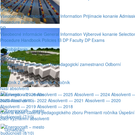
Procedure
Policies
MYP 4
Všeobecné informácie
General Information
Prijímacie konanie
Admissi
Procedure
Policies
DP
Všeobecné informácie
General Information
Výberové konanie
Selectio
Procedure
Handbook
Policies
IB DP Faculty
DP Exams
Šrobárčania
Zamestnanci
Pedagogickí zamestnanci
Nepedagogickí zamestnanci
Odborní
zamestnanci
Žiaci
1. ročník
2. ročník
3. ročník
4. ročník
Naši absolventi
Absolventi — 2026
Absolventi — 2025
Absolventi — 2024
Absolventi 
2023
Absolventi — 2022
Absolventi — 2021
Absolventi — 2020
Absolventi — 2019
Absolventi — 2018
Galéria tabiel
Galéria pedagogického zboru
Premianti ročníka
Úspešní
žiaci
Významní absolventi
Uchádzači