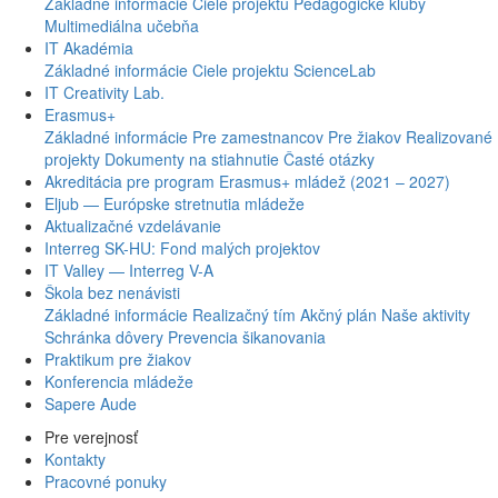
Základné informácie
Ciele projektu
Pedagogické kluby
Multimediálna učebňa
IT Akadémia
Základné informácie
Ciele projektu
ScienceLab
IT Creativity Lab.
Erasmus+
Základné informácie
Pre zamestnancov
Pre žiakov
Realizované
projekty
Dokumenty na stiahnutie
Časté otázky
Akreditácia pre program Erasmus+ mládež (2021 – 2027)
Eljub — Európske stretnutia mládeže
Aktualizačné vzdelávanie
Interreg SK-HU: Fond malých projektov
IT Valley — Interreg V-A
Škola bez nenávisti
Základné informácie
Realizačný tím
Akčný plán
Naše aktivity
Schránka dôvery
Prevencia šikanovania
Praktikum pre žiakov
Konferencia mládeže
Sapere Aude
Pre verejnosť
Kontakty
Pracovné ponuky