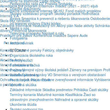
Dokumenty na stiahnutie
Časté otázky
Pedagogická rada
OZ Priatelia Šrobárky
Akreditácia pre program Erasmus+ mládež (2021 – 2027)
eljub
Dôležité dokumenty
Aktualizačné vzdelávanie
Interreg SK-HU: Fond malých projektov
Školský vzdelávací program
Školský poriadok
Hodnotiaca
Interreg V-A
správa
Smernica k prevencii a riešeniu šikanovania
Oslobodenie
Škola bez nenávisti
od telesnej výchovy
Etický kódex
Základné informácie
Realizačný tím
Akčný plán
Naše aktivity
Schránka
Médiá o nás
dôvery
Prevencia šikanovania
Televízne príspevky
Napísali o nás
Praktikum pre žiakov
Konferencia mládeže
Sapere Aude
Fotogaléria
Pre verejnosť
Archív noviniek
Kontakty
Pracovné ponuky
Faktúry, objednávky
ŠTÚDIUM
Zmluvy
Organizácia školského roka
Aktuálne
Archív
Termíny súťaží
Verejné obstarávanie
Formuláre a tlačivá
Verejné výzvy
Verejné výzvy školská jedáleň
Zámery na prenájom
Profi
Predmety
obstarávateľa
Súhrnné správy VO
Smernica o verejnom obstarávaní
Voliteľné predmety
Ochrana osobných údajov
Povinne zverejňované informácie
Vyhláseni
Pre 3. ročník
Pre 4. ročník
o prístupnosti
Maturitná skúška
Základné informácie
Skladba predmetov
Prihláška
Časti skúšky
Termíny konania
Maturitné komisie
Klasifikácia
Žiaci so
zdravotným znevýhodnením
Náhradné a opravné skúšky
Ukončenie štúdia
Školský podporný tím