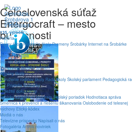
Celoslovenská súťaž
Energocraft – mesto
ŠKOLA
budúcnosti
135. výročie
História
Dejiny školy
Riaditelia školy
Premeny Šrobárky
Internet na Šrobárke
Súčasnosť
Ako sa meníme
Interiér
Exteriér
Vybavenie
Školská jedáleň
Orgány školy
Združenie rodičov školy
Rada školy
Školský parlament
Pedagogická r
OZ Priatelia Šrobárky
Dôležité dokumenty
Školský vzdelávací program
Školský poriadok
Hodnotiaca správa
Smernica k prevencii a riešeniu šikanovania
Oslobodenie od telesnej
výchovy
Etický kódex
Médiá o nás
Televízne príspevky
Napísali o nás
Fotogaléria
Archív noviniek