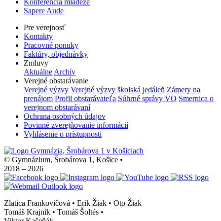
Konferencia mládeže
Sapere Aude
Pre verejnosť
Kontakty
Pracovné ponuky
Faktúry, objednávky
Zmluvy
Aktuálne
Archív
Verejné obstarávanie
Verejné výzvy
Verejné výzvy školská jedáleň
Zámery na
prenájom
Profil obstarávateľa
Súhrné správy VO
Smernica o
verejnom obstarávaní
Ochrana osobných údajov
Povinné zverejňovanie informácií
Vyhlásenie o prístupnosti
© Gymnázium, Šrobárova 1, Košice
•
2018 – 2026
Zlatica Frankovičová • Erik Žiak • Oto Žiak
Tomáš Krajník • Tomáš Šoltés
•
Viktor Kačeňák