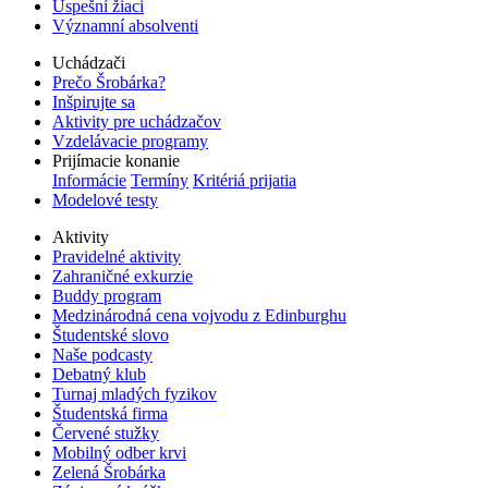
Úspešní žiaci
Významní absolventi
Uchádzači
Prečo Šrobárka?
Inšpirujte sa
Aktivity pre uchádzačov
Vzdelávacie programy
Prijímacie konanie
Informácie
Termíny
Kritériá prijatia
Modelové testy
Aktivity
Pravidelné aktivity
Zahraničné exkurzie
Buddy program
Medzinárodná cena vojvodu z Edinburghu
Študentské slovo
Naše podcasty
Debatný klub
Turnaj mladých fyzikov
Študentská firma
Červené stužky
Mobilný odber krvi
Zelená Šrobárka