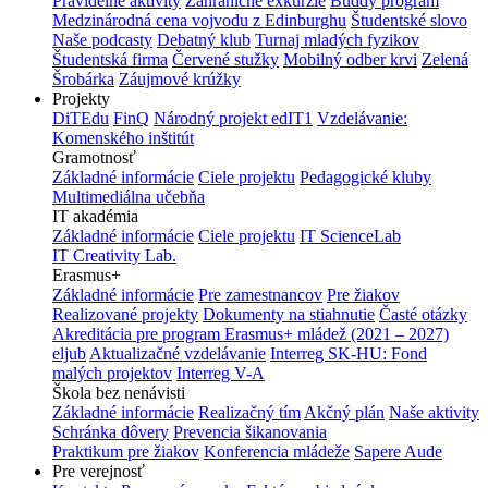
Pravidelné aktivity
Zahraničné exkurzie
Buddy program
Medzinárodná cena vojvodu z Edinburghu
Študentské slovo
Naše podcasty
Debatný klub
Turnaj mladých fyzikov
Študentská firma
Červené stužky
Mobilný odber krvi
Zelená
Šrobárka
Záujmové krúžky
Projekty
DiTEdu
FinQ
Národný projekt edIT1
Vzdelávanie:
Komenského inštitút
Gramotnosť
Základné informácie
Ciele projektu
Pedagogické kluby
Multimediálna učebňa
IT akadémia
Základné informácie
Ciele projektu
IT ScienceLab
IT Creativity Lab.
Erasmus+
Základné informácie
Pre zamestnancov
Pre žiakov
Realizované projekty
Dokumenty na stiahnutie
Časté otázky
Akreditácia pre program Erasmus+ mládež (2021 – 2027)
eljub
Aktualizačné vzdelávanie
Interreg SK-HU: Fond
malých projektov
Interreg V-A
Škola bez nenávisti
Základné informácie
Realizačný tím
Akčný plán
Naše aktivity
Schránka dôvery
Prevencia šikanovania
Praktikum pre žiakov
Konferencia mládeže
Sapere Aude
Pre verejnosť