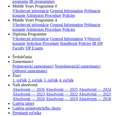
programu
IB programmes
Middle Years Programme 0
Všeobecné informácie
General Information
Prijímacie
konanie
Admission Procedure
Policies
Middle Years Programme 4
Všeobecné informácie
General Information
Prijímacie
konanie
Admission Procedure
Policies
Diploma Programme
Všeobecné informácie
General Information
Výberové
konanie
Selection Procedure
Handbook
Policies
IB DP
Faculty
DP Exams
Šrobárčania
Zamestnanci
Pedagogickí zamestnanci
Nepedagogickí zamestnanci
Odborní zamestnanci
Žiaci
1. ročník
2. ročník
3. ročník
4. ročník
Naši absolventi
Absolventi — 2026
Absolventi — 2025
Absolventi — 2024
Absolventi — 2023
Absolventi — 2022
Absolventi — 2021
Absolventi — 2020
Absolventi — 2019
Absolventi — 2018
Galéria tabiel
Galéria pedagogického zboru
Premianti ročníka