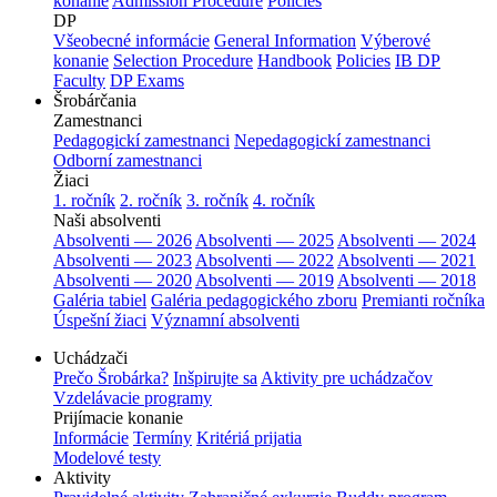
konanie
Admission Procedure
Policies
DP
Všeobecné informácie
General Information
Výberové
konanie
Selection Procedure
Handbook
Policies
IB DP
Faculty
DP Exams
Šrobárčania
Zamestnanci
Pedagogickí zamestnanci
Nepedagogickí zamestnanci
Odborní zamestnanci
Žiaci
1. ročník
2. ročník
3. ročník
4. ročník
Naši absolventi
Absolventi — 2026
Absolventi — 2025
Absolventi — 2024
Absolventi — 2023
Absolventi — 2022
Absolventi — 2021
Absolventi — 2020
Absolventi — 2019
Absolventi — 2018
Galéria tabiel
Galéria pedagogického zboru
Premianti ročníka
Úspešní žiaci
Významní absolventi
Uchádzači
Prečo Šrobárka?
Inšpirujte sa
Aktivity pre uchádzačov
Vzdelávacie programy
Prijímacie konanie
Informácie
Termíny
Kritériá prijatia
Modelové testy
Aktivity