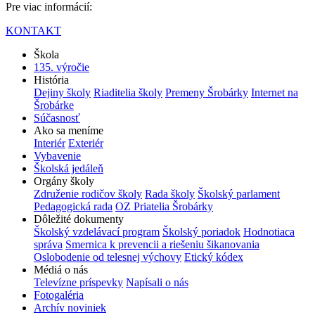
Pre viac informácií:
KONTAKT
Škola
135. výročie
História
Dejiny školy
Riaditelia školy
Premeny Šrobárky
Internet na
Šrobárke
Súčasnosť
Ako sa meníme
Interiér
Exteriér
Vybavenie
Školská jedáleň
Orgány školy
Združenie rodičov školy
Rada školy
Školský parlament
Pedagogická rada
OZ Priatelia Šrobárky
Dôležité dokumenty
Školský vzdelávací program
Školský poriadok
Hodnotiaca
správa
Smernica k prevencii a riešeniu šikanovania
Oslobodenie od telesnej výchovy
Etický kódex
Médiá o nás
Televízne príspevky
Napísali o nás
Fotogaléria
Archív noviniek