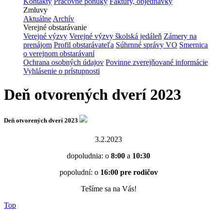
Kontakty
Pracovné ponuky
Faktúry, objednávky
Zmluvy
Aktuálne
Archív
Verejné obstarávanie
Verejné výzvy
Verejné výzvy školská jedáleň
Zámery na
prenájom
Profil obstarávateľa
Súhrnné správy VO
Smernica
o verejnom obstarávaní
Ochrana osobných údajov
Povinne zverejňované informácie
Vyhlásenie o prístupnosti
Deň otvorených dverí 2023
Deň otvorených dverí 2023
3.2.2023
dopoludnia: o
8:00
a
10:30
popoludní: o
16:00 pre rodičov
Tešíme sa na Vás!
Top