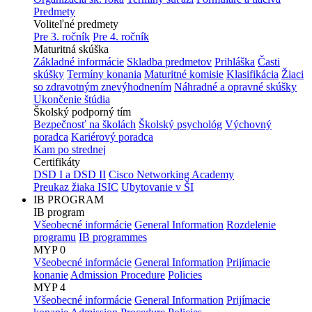
Predmety
Voliteľné predmety
Pre 3. ročník
Pre 4. ročník
Maturitná skúška
Základné informácie
Skladba predmetov
Prihláška
Časti
skúšky
Termíny konania
Maturitné komisie
Klasifikácia
Žiaci
so zdravotným znevýhodnením
Náhradné a opravné skúšky
Ukončenie štúdia
Školský podporný tím
Bezpečnosť na školách
Školský psychológ
Výchovný
poradca
Kariérový poradca
Kam po strednej
Certifikáty
DSD I a DSD II
Cisco Networking Academy
Preukaz žiaka ISIC
Ubytovanie v ŠI
IB PROGRAM
IB program
Všeobecné informácie
General Information
Rozdelenie
programu
IB programmes
MYP 0
Všeobecné informácie
General Information
Prijímacie
konanie
Admission Procedure
Policies
MYP 4
Všeobecné informácie
General Information
Prijímacie