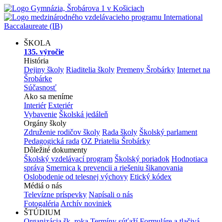
ŠKOLA
135. výročie
História
Dejiny školy
Riaditelia školy
Premeny Šrobárky
Internet na
Šrobárke
Súčasnosť
Ako sa meníme
Interiér
Exteriér
Vybavenie
Školská jedáleň
Orgány školy
Združenie rodičov školy
Rada školy
Školský parlament
Pedagogická rada
OZ Priatelia Šrobárky
Dôležité dokumenty
Školský vzdelávací program
Školský poriadok
Hodnotiaca
správa
Smernica k prevencii a riešeniu šikanovania
Oslobodenie od telesnej výchovy
Etický kódex
Médiá o nás
Televízne príspevky
Napísali o nás
Fotogaléria
Archív noviniek
ŠTÚDIUM
Organizácia šk. roka
Termíny súťaží
Formuláre a tlačivá