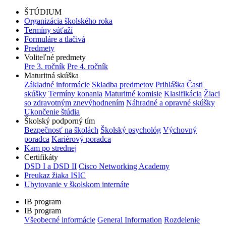
ŠTÚDIUM
Organizácia školského roka
Termíny súťaží
Formuláre a tlačivá
Predmety
Voliteľné predmety
Pre 3. ročník
Pre 4. ročník
Maturitná skúška
Základné informácie
Skladba predmetov
Prihláška
Časti
skúšky
Termíny konania
Maturitné komisie
Klasifikácia
Žiaci
so zdravotným znevýhodnením
Náhradné a opravné skúšky
Ukončenie štúdia
Školský podporný tím
Bezpečnosť na školách
Školský psychológ
Výchovný
poradca
Kariérový poradca
Kam po strednej
Certifikáty
DSD I a DSD II
Cisco Networking Academy
Preukaz žiaka ISIC
Ubytovanie v školskom internáte
IB program
IB program
Všeobecné informácie
General Information
Rozdelenie