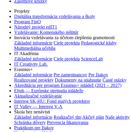
Záujmové krúžky
Projekty
Digitálna transformácia vzdelávania a školy
Program FinQ
Národný projekt edIT1
Vzdelávanie: Komenského inštitút
Inovácia vzdelávania za účelom zlepšenia gramotnosti
Základné informácie
Ciele projektu
Pedagogické kluby
Multimediálna učebňa
IT Akadémia
Základné informácie
Ciele projektu
ScienceLab
IT Creativity Lab.
Erasmus+
Základné informácie
Pre zamestnancov
Pre žiakov
Realizované projekty
Dokumenty na stiahnutie
Časté otázky
Akreditácia pre program Erasmus+ mládež (2021 – 2027)
Eljub — Európske stretnutia mládeže
Aktualizačné vzdelávanie
Interreg SK-HU: Fond malých projektov
IT Valley — Interreg V-A
Škola bez nenávisti
Základné informácie
Realizačný tím
Akčný plán
Naše aktivity
Schránka dôvery
Prevencia šikanovania
Praktikum pre žiakov