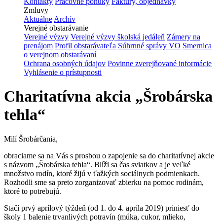
Kontakty
Pracovné ponuky
Faktúry, objednávky
Zmluvy
Aktuálne
Archív
Verejné obstarávanie
Verejné výzvy
Verejné výzvy školská jedáleň
Zámery na
prenájom
Profil obstarávateľa
Súhrnné správy VO
Smernica
o verejnom obstarávaní
Ochrana osobných údajov
Povinne zverejňované informácie
Vyhlásenie o prístupnosti
Charitatívna akcia „Šrobárska
tehla“
Milí Šrobárčania,
obraciame sa na Vás s prosbou o zapojenie sa do charitatívnej akcie
s názvom „Šrobárska tehla“. Blíži sa čas sviatkov a je veľké
množstvo rodín, ktoré žijú v ťažkých sociálnych podmienkach.
Rozhodli sme sa preto zorganizovať zbierku na pomoc rodinám,
ktoré to potrebujú.
Stačí prvý aprílový týždeň (od 1. do 4. apríla 2019) priniesť do
školy 1 balenie trvanlivých potravín (múka, cukor, mlieko,