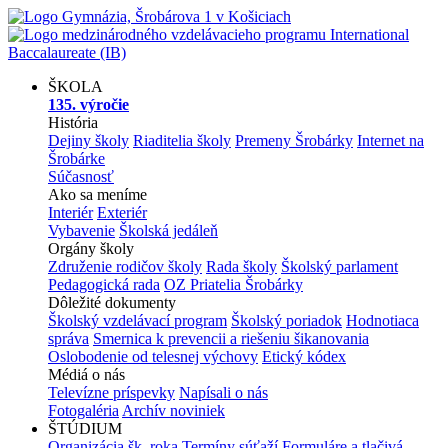
ŠKOLA
135. výročie
História
Dejiny školy
Riaditelia školy
Premeny Šrobárky
Internet na
Šrobárke
Súčasnosť
Ako sa meníme
Interiér
Exteriér
Vybavenie
Školská jedáleň
Orgány školy
Združenie rodičov školy
Rada školy
Školský parlament
Pedagogická rada
OZ Priatelia Šrobárky
Dôležité dokumenty
Školský vzdelávací program
Školský poriadok
Hodnotiaca
správa
Smernica k prevencii a riešeniu šikanovania
Oslobodenie od telesnej výchovy
Etický kódex
Médiá o nás
Televízne príspevky
Napísali o nás
Fotogaléria
Archív noviniek
ŠTÚDIUM
Organizácia šk. roka
Termíny súťaží
Formuláre a tlačivá