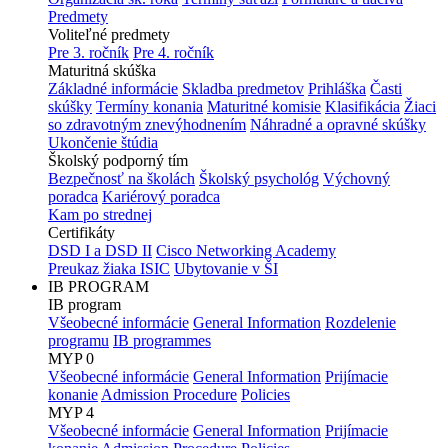
Predmety
Voliteľné predmety
Pre 3. ročník
Pre 4. ročník
Maturitná skúška
Základné informácie
Skladba predmetov
Prihláška
Časti
skúšky
Termíny konania
Maturitné komisie
Klasifikácia
Žiaci
so zdravotným znevýhodnením
Náhradné a opravné skúšky
Ukončenie štúdia
Školský podporný tím
Bezpečnosť na školách
Školský psychológ
Výchovný
poradca
Kariérový poradca
Kam po strednej
Certifikáty
DSD I a DSD II
Cisco Networking Academy
Preukaz žiaka ISIC
Ubytovanie v ŠI
IB PROGRAM
IB program
Všeobecné informácie
General Information
Rozdelenie
programu
IB programmes
MYP 0
Všeobecné informácie
General Information
Prijímacie
konanie
Admission Procedure
Policies
MYP 4
Všeobecné informácie
General Information
Prijímacie