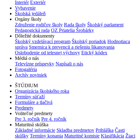
Interiér
Exteriér
Vybavenie
Školská jedáleň
Orgány školy
Združenie rodičov školy
Rada školy
Školský parlament
Pedagogická rada
OZ Priatelia Šrobárky
Dôležité dokumenty
Školský vzdelávací program
Školský poriadok
Hodnotiaca
správa
Smernica k prevencii a riešeniu šikanovania
Oslobodenie od telesnej výchovy
Etický kódex
Médiá o nás
Televízne príspevky
Napísali o nás
Fotogaléria
Archív noviniek
ŠTÚDIUM
Organizácia školského roka
Termíny súťaží
Formuláre a tlačivá
Predmety
Voliteľné predmety
Pre 3. ročník
Pre 4. ročník
Maturitná skúška
Základné informácie
Skladba predmetov
Prihláška
Časti
skúšky
Termíny konania
Maturitné komisie
Klasifikácia
Žiaci