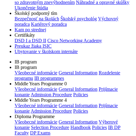
so zdravotným znevýhodnením
Náhradné a opravné skúšky
Ukončenie štúdia
Školský podporný tím
Bezpečnosť na školách
Školský psychológ
Výchovný
poradca
Kariérový poradca
Kam po strednej
Certifikáty
DSD I a DSD II
Cisco Networking Academy
Preukaz žiaka ISIC
Ubytovanie v školskom internáte
IB program
IB program
Všeobecné informácie
General Information
Rozdelenie
programu
IB programmes
Middle Years Programme 0
Všeobecné informácie
General Information
Prijímacie
konanie
Admission Procedure
Policies
Middle Years Programme 4
Všeobecné informácie
General Information
Prijímacie
konanie
Admission Procedure
Policies
Diploma Programme
Všeobecné informácie
General Information
Výberové
konanie
Selection Procedure
Handbook
Policies
IB DP
Faculty
DP Exams