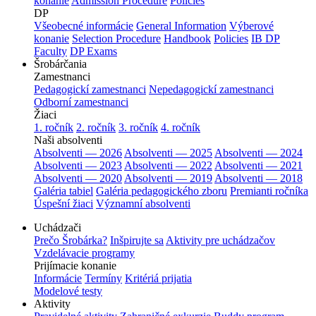
konanie
Admission Procedure
Policies
DP
Všeobecné informácie
General Information
Výberové
konanie
Selection Procedure
Handbook
Policies
IB DP
Faculty
DP Exams
Šrobárčania
Zamestnanci
Pedagogickí zamestnanci
Nepedagogickí zamestnanci
Odborní zamestnanci
Žiaci
1. ročník
2. ročník
3. ročník
4. ročník
Naši absolventi
Absolventi — 2026
Absolventi — 2025
Absolventi — 2024
Absolventi — 2023
Absolventi — 2022
Absolventi — 2021
Absolventi — 2020
Absolventi — 2019
Absolventi — 2018
Galéria tabiel
Galéria pedagogického zboru
Premianti ročníka
Úspešní žiaci
Významní absolventi
Uchádzači
Prečo Šrobárka?
Inšpirujte sa
Aktivity pre uchádzačov
Vzdelávacie programy
Prijímacie konanie
Informácie
Termíny
Kritériá prijatia
Modelové testy
Aktivity