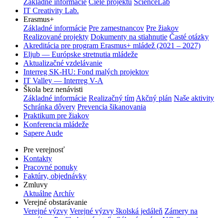
Základné informácie
Ciele projektu
ScienceLab
IT Creativity Lab.
Erasmus+
Základné informácie
Pre zamestnancov
Pre žiakov
Realizované projekty
Dokumenty na stiahnutie
Časté otázky
Akreditácia pre program Erasmus+ mládež (2021 – 2027)
Eljub — Európske stretnutia mládeže
Aktualizačné vzdelávanie
Interreg SK-HU: Fond malých projektov
IT Valley — Interreg V-A
Škola bez nenávisti
Základné informácie
Realizačný tím
Akčný plán
Naše aktivity
Schránka dôvery
Prevencia šikanovania
Praktikum pre žiakov
Konferencia mládeže
Sapere Aude
Pre verejnosť
Kontakty
Pracovné ponuky
Faktúry, objednávky
Zmluvy
Aktuálne
Archív
Verejné obstarávanie
Verejné výzvy
Verejné výzvy školská jedáleň
Zámery na