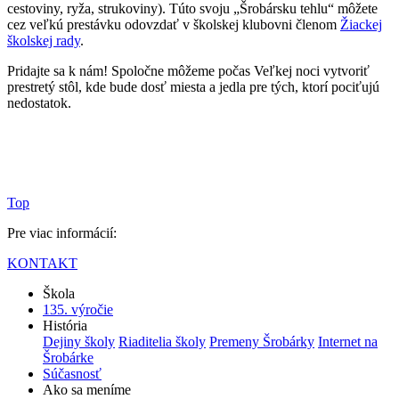
cestoviny, ryža, strukoviny). Túto svoju „Šrobársku tehlu“ môžete
cez veľkú prestávku odovzdať v školskej klubovni členom
Žiackej
školskej rady
.
Pridajte sa k nám! Spoločne môžeme počas Veľkej noci vytvoriť
prestretý stôl, kde bude dosť miesta a jedla pre tých, ktorí pociťujú
nedostatok.
Top
Pre viac informácií:
KONTAKT
Škola
135. výročie
História
Dejiny školy
Riaditelia školy
Premeny Šrobárky
Internet na
Šrobárke
Súčasnosť
Ako sa meníme