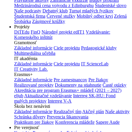
Pravidelné aktivity
Zahraničné exkurzie
Buddy program
Medzinárodná cena vojvodu z Edinburghu
Študentské slovo
Naše podcasty
Debatný klub
Turnaj mladých fyzikov
Študentská firma
Červené stužky
Mobilný odber krvi
Zelená
Šrobárka
Záujmové krúžky
Projekty
DiTEdu
FinQ
Národný projekt edIT1
Vzdelávanie:
Komenského inštitút
Gramotnosť
Základné informácie
Ciele projektu
Pedagogické kluby
Multimediálna učebňa
IT akadémia
Základné informácie
Ciele projektu
IT ScienceLab
IT Creativity Lab.
Erasmus+
Základné informácie
Pre zamestnancov
Pre žiakov
Realizované projekty
Dokumenty na stiahnutie
Časté otázky
Akreditácia pre program Erasmus+ mládež (2021 – 2027)
eljub
Aktualizačné vzdelávanie
Interreg SK-HU: Fond
malých projektov
Interreg V-A
Škola bez nenávisti
Základné informácie
Realizačný tím
Akčný plán
Naše aktivity
Schránka dôvery
Prevencia šikanovania
Praktikum pre žiakov
Konferencia mládeže
Sapere Aude
Pre verejnosť