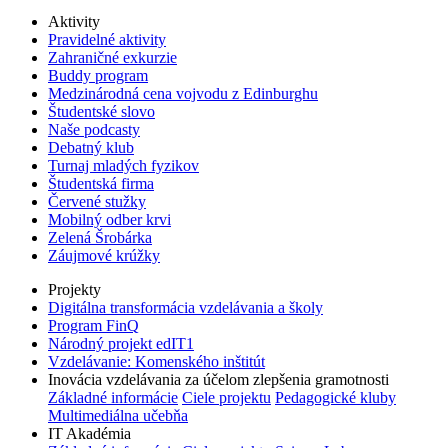
Aktivity
Pravidelné aktivity
Zahraničné exkurzie
Buddy program
Medzinárodná cena vojvodu z Edinburghu
Študentské slovo
Naše podcasty
Debatný klub
Turnaj mladých fyzikov
Študentská firma
Červené stužky
Mobilný odber krvi
Zelená Šrobárka
Záujmové krúžky
Projekty
Digitálna transformácia vzdelávania a školy
Program FinQ
Národný projekt edIT1
Vzdelávanie: Komenského inštitút
Inovácia vzdelávania za účelom zlepšenia gramotnosti
Základné informácie
Ciele projektu
Pedagogické kluby
Multimediálna učebňa
IT Akadémia