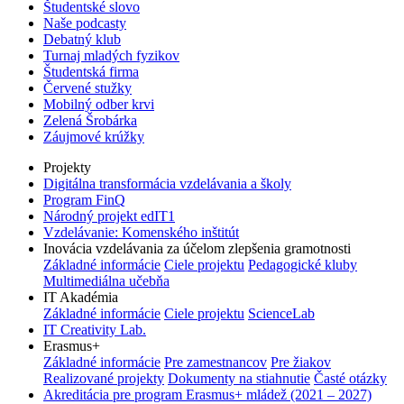
Študentské slovo
Naše podcasty
Debatný klub
Turnaj mladých fyzikov
Študentská firma
Červené stužky
Mobilný odber krvi
Zelená Šrobárka
Záujmové krúžky
Projekty
Digitálna transformácia vzdelávania a školy
Program FinQ
Národný projekt edIT1
Vzdelávanie: Komenského inštitút
Inovácia vzdelávania za účelom zlepšenia gramotnosti
Základné informácie
Ciele projektu
Pedagogické kluby
Multimediálna učebňa
IT Akadémia
Základné informácie
Ciele projektu
ScienceLab
IT Creativity Lab.
Erasmus+
Základné informácie
Pre zamestnancov
Pre žiakov
Realizované projekty
Dokumenty na stiahnutie
Časté otázky
Akreditácia pre program Erasmus+ mládež (2021 – 2027)