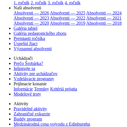
1. ročník
2. ročník
3. ročník
4. ročník
Naši absolventi
Absolventi — 2026
Absolventi — 2025
Absolventi — 2024
Absolventi — 2023
Absolventi — 2022
Absolventi — 2021
Absolventi — 2020
Absolventi — 2019
Absolventi — 2018
Galéria tabiel
Galéria pedagogického zboru
Premianti ročníka
Úspešní žiaci
Významní absolventi
Uchádzači
Prečo Šrobárka?
Inšpirujte sa
Aktivity pre uchádzačov
Vzdelávacie programy
Prijímacie konanie
Informácie
Termíny
Kritériá prijatia
Modelové testy
Aktivity
Pravidelné aktivity
Zahraničné exkurzie
Buddy program
Medzinárodná cena vojvodu z Edinburghu