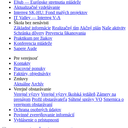
Eljub — Európske stretnutia mládeže
Aktualizačné vzdelávanie
Interreg SK-HU: Fond malých projektov
IT Valley — Interreg V-A
Škola bez nenávisti
Základné informácie
Realizačný tím
Akčný plán
Naše aktivity
Schránka dôvery
Prevencia šikanovania
Praktikum pre žiakov
Konferencia mládeže
Sapere Aude
Pre verejnosť
Kontakty
Pracovné ponuky
Faktúry, objednávky
Zmluvy
Aktuálne
Archív
Verejné obstarávanie
Verejné výzvy
Verejné výzvy školská jedáleň
Zámery na
prenájom
Profil obstarávateľa
Súhrné správy VO
Smernica o
verejnom obstarávaní
Ochrana osobných údajov
Povinné zverejňovanie informácií
Vyhlásenie o prístupnosti