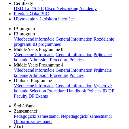
Certifikáty
DSD I a DSD II
Cisco Networking Academy
Preukaz žiaka ISIC
Ubytovanie v školskom internáte
IB program
IB program
Všeobecné informácie
General Information
Rozdelenie
programu
IB programmes
Middle Years Programme 0
Všeobecné informácie
General Information
Prijímacie
konanie
Admission Procedure
Policies
Middle Years Programme 4
Všeobecné informácie
General Information
Prijímacie
konanie
Admission Procedure
Policies
Diploma Programme
Všeobecné informácie
General Information
Výberové
konanie
Selection Procedure
Handbook
Policies
IB DP
Faculty
DP Exams
Šrobárčania
Zamestnanci
Pedagogickí zamestnanci
Nepedagogickí zamestnanci
Odborní zamestnanci
Žiaci