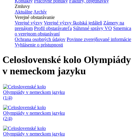
Kontakty
Pracovné ponuky
Faktúry, objednávky
Zmluvy
Aktuálne
Archív
Verejné obstarávanie
Verejné výzvy
Verejné výzvy školská jedáleň
Zámery na
prenájom
Profil obstarávateľa
Súhrnné správy VO
Smernica
o verejnom obstarávaní
Ochrana osobných údajov
Povinne zverejňované informácie
Vyhlásenie o prístupnosti
Celoslovenské kolo Olympiády
v nemeckom jazyku