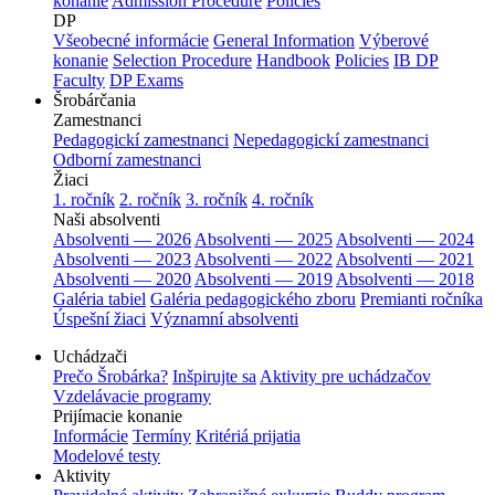
konanie
Admission Procedure
Policies
DP
Všeobecné informácie
General Information
Výberové
konanie
Selection Procedure
Handbook
Policies
IB DP
Faculty
DP Exams
Šrobárčania
Zamestnanci
Pedagogickí zamestnanci
Nepedagogickí zamestnanci
Odborní zamestnanci
Žiaci
1. ročník
2. ročník
3. ročník
4. ročník
Naši absolventi
Absolventi — 2026
Absolventi — 2025
Absolventi — 2024
Absolventi — 2023
Absolventi — 2022
Absolventi — 2021
Absolventi — 2020
Absolventi — 2019
Absolventi — 2018
Galéria tabiel
Galéria pedagogického zboru
Premianti ročníka
Úspešní žiaci
Významní absolventi
Uchádzači
Prečo Šrobárka?
Inšpirujte sa
Aktivity pre uchádzačov
Vzdelávacie programy
Prijímacie konanie
Informácie
Termíny
Kritériá prijatia
Modelové testy
Aktivity