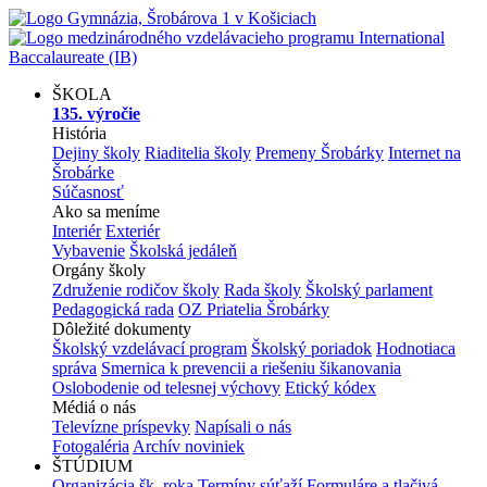
ŠKOLA
135. výročie
História
Dejiny školy
Riaditelia školy
Premeny Šrobárky
Internet na
Šrobárke
Súčasnosť
Ako sa meníme
Interiér
Exteriér
Vybavenie
Školská jedáleň
Orgány školy
Združenie rodičov školy
Rada školy
Školský parlament
Pedagogická rada
OZ Priatelia Šrobárky
Dôležité dokumenty
Školský vzdelávací program
Školský poriadok
Hodnotiaca
správa
Smernica k prevencii a riešeniu šikanovania
Oslobodenie od telesnej výchovy
Etický kódex
Médiá o nás
Televízne príspevky
Napísali o nás
Fotogaléria
Archív noviniek
ŠTÚDIUM
Organizácia šk. roka
Termíny súťaží
Formuláre a tlačivá