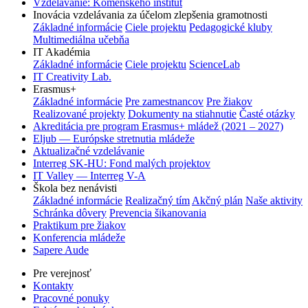
Vzdelávanie: Komenského inštitút
Inovácia vzdelávania za účelom zlepšenia gramotnosti
Základné informácie
Ciele projektu
Pedagogické kluby
Multimediálna učebňa
IT Akadémia
Základné informácie
Ciele projektu
ScienceLab
IT Creativity Lab.
Erasmus+
Základné informácie
Pre zamestnancov
Pre žiakov
Realizované projekty
Dokumenty na stiahnutie
Časté otázky
Akreditácia pre program Erasmus+ mládež (2021 – 2027)
Eljub — Európske stretnutia mládeže
Aktualizačné vzdelávanie
Interreg SK-HU: Fond malých projektov
IT Valley — Interreg V-A
Škola bez nenávisti
Základné informácie
Realizačný tím
Akčný plán
Naše aktivity
Schránka dôvery
Prevencia šikanovania
Praktikum pre žiakov
Konferencia mládeže
Sapere Aude
Pre verejnosť
Kontakty
Pracovné ponuky