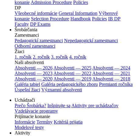
konanie
Admission Procedure
Policies
DP
Všeobecné informácie
General Information
Výberové
konanie
Selection Procedure
Handbook
Policies
IB DP
Faculty
DP Exams
Šrobárčania
Zamestnanci
Pedagogickí zamestnanci
Nepedagogickí zamestnanci
Odborní zamestnanci
Žiaci
1. ročník
2. ročník
3. ročník
4. ročník
Naši absolventi
Absolventi — 2026
Absolventi — 2025
Absolventi — 2024
Absolventi — 2023
Absolventi — 2022
Absolventi — 2021
Absolventi — 2020
Absolventi — 2019
Absolventi — 2018
Galéria tabiel
Galéria pedagogického zboru
Premianti ročníka
Úspešní žiaci
Významní absolventi
Uchádzači
Prečo Šrobárka?
Inšpirujte sa
Aktivity pre uchádzačov
Vzdelávacie programy
Prijímacie konanie
Informácie
Termíny
Kritériá prijatia
Modelové testy
Aktivity