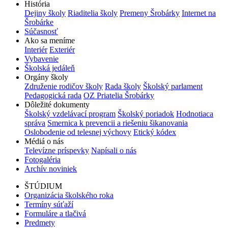
História
Dejiny školy
Riaditelia školy
Premeny Šrobárky
Internet na
Šrobárke
Súčasnosť
Ako sa meníme
Interiér
Exteriér
Vybavenie
Školská jedáleň
Orgány školy
Združenie rodičov školy
Rada školy
Školský parlament
Pedagogická rada
OZ Priatelia Šrobárky
Dôležité dokumenty
Školský vzdelávací program
Školský poriadok
Hodnotiaca
správa
Smernica k prevencii a riešeniu šikanovania
Oslobodenie od telesnej výchovy
Etický kódex
Médiá o nás
Televízne príspevky
Napísali o nás
Fotogaléria
Archív noviniek
ŠTÚDIUM
Organizácia školského roka
Termíny súťaží
Formuláre a tlačivá
Predmety