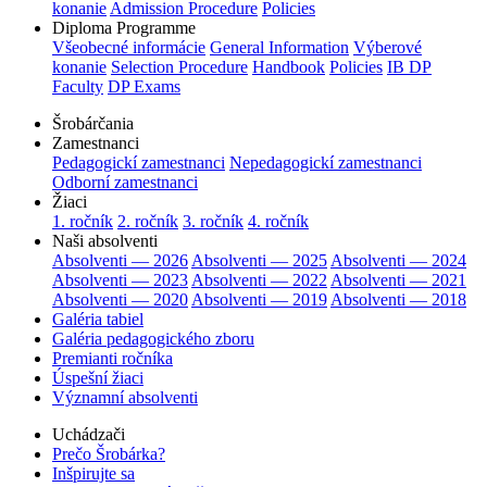
konanie
Admission Procedure
Policies
Diploma Programme
Všeobecné informácie
General Information
Výberové
konanie
Selection Procedure
Handbook
Policies
IB DP
Faculty
DP Exams
Šrobárčania
Zamestnanci
Pedagogickí zamestnanci
Nepedagogickí zamestnanci
Odborní zamestnanci
Žiaci
1. ročník
2. ročník
3. ročník
4. ročník
Naši absolventi
Absolventi — 2026
Absolventi — 2025
Absolventi — 2024
Absolventi — 2023
Absolventi — 2022
Absolventi — 2021
Absolventi — 2020
Absolventi — 2019
Absolventi — 2018
Galéria tabiel
Galéria pedagogického zboru
Premianti ročníka
Úspešní žiaci
Významní absolventi
Uchádzači
Prečo Šrobárka?
Inšpirujte sa