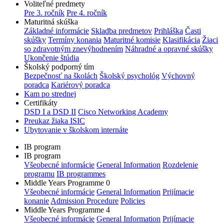
Voliteľné predmety
Pre 3. ročník
Pre 4. ročník
Maturitná skúška
Základné informácie
Skladba predmetov
Prihláška
Časti
skúšky
Termíny konania
Maturitné komisie
Klasifikácia
Žiaci
so zdravotným znevýhodnením
Náhradné a opravné skúšky
Ukončenie štúdia
Školský podporný tím
Bezpečnosť na školách
Školský psychológ
Výchovný
poradca
Kariérový poradca
Kam po strednej
Certifikáty
DSD I a DSD II
Cisco Networking Academy
Preukaz žiaka ISIC
Ubytovanie v školskom internáte
IB program
IB program
Všeobecné informácie
General Information
Rozdelenie
programu
IB programmes
Middle Years Programme 0
Všeobecné informácie
General Information
Prijímacie
konanie
Admission Procedure
Policies
Middle Years Programme 4
Všeobecné informácie
General Information
Prijímacie