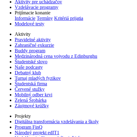
Aktivity pre uchádzačov
Vzdelávacie programy
Prijímacie konanie
Informácie
Termíny
Kritériá prijatia
Modelové testy
Aktivity
Pravidelné aktivity
Zahraničné exkurzie
Buddy program
Medzinárodná cena vojvodu z Edinburghu
Študentské slovo
Naše podcasty
Debatný klub
Turnaj mladých fyzikov
Študentská firma
Červené stužky
Mobilný odber krvi
Zelená Šrobárka
Záujmové krúžky
Projekty
Digitálna transformácia vzdelávania a školy
Program FinQ
Národný projekt edIT1