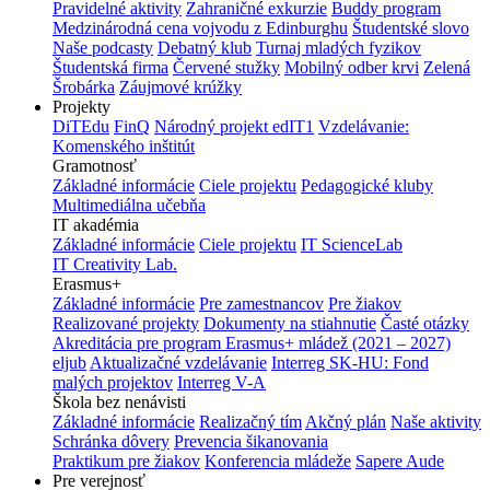
Pravidelné aktivity
Zahraničné exkurzie
Buddy program
Medzinárodná cena vojvodu z Edinburghu
Študentské slovo
Naše podcasty
Debatný klub
Turnaj mladých fyzikov
Študentská firma
Červené stužky
Mobilný odber krvi
Zelená
Šrobárka
Záujmové krúžky
Projekty
DiTEdu
FinQ
Národný projekt edIT1
Vzdelávanie:
Komenského inštitút
Gramotnosť
Základné informácie
Ciele projektu
Pedagogické kluby
Multimediálna učebňa
IT akadémia
Základné informácie
Ciele projektu
IT ScienceLab
IT Creativity Lab.
Erasmus+
Základné informácie
Pre zamestnancov
Pre žiakov
Realizované projekty
Dokumenty na stiahnutie
Časté otázky
Akreditácia pre program Erasmus+ mládež (2021 – 2027)
eljub
Aktualizačné vzdelávanie
Interreg SK-HU: Fond
malých projektov
Interreg V-A
Škola bez nenávisti
Základné informácie
Realizačný tím
Akčný plán
Naše aktivity
Schránka dôvery
Prevencia šikanovania
Praktikum pre žiakov
Konferencia mládeže
Sapere Aude
Pre verejnosť