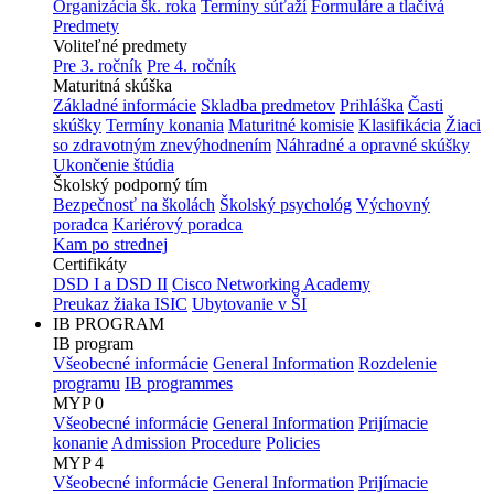
Organizácia šk. roka
Termíny súťaží
Formuláre a tlačivá
Predmety
Voliteľné predmety
Pre 3. ročník
Pre 4. ročník
Maturitná skúška
Základné informácie
Skladba predmetov
Prihláška
Časti
skúšky
Termíny konania
Maturitné komisie
Klasifikácia
Žiaci
so zdravotným znevýhodnením
Náhradné a opravné skúšky
Ukončenie štúdia
Školský podporný tím
Bezpečnosť na školách
Školský psychológ
Výchovný
poradca
Kariérový poradca
Kam po strednej
Certifikáty
DSD I a DSD II
Cisco Networking Academy
Preukaz žiaka ISIC
Ubytovanie v ŠI
IB PROGRAM
IB program
Všeobecné informácie
General Information
Rozdelenie
programu
IB programmes
MYP 0
Všeobecné informácie
General Information
Prijímacie
konanie
Admission Procedure
Policies
MYP 4
Všeobecné informácie
General Information
Prijímacie