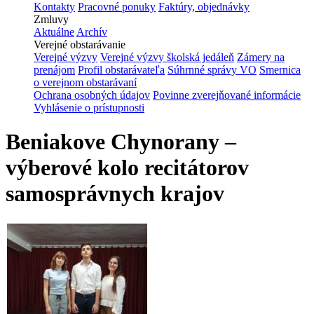
Kontakty
Pracovné ponuky
Faktúry, objednávky
Zmluvy
Aktuálne
Archív
Verejné obstarávanie
Verejné výzvy
Verejné výzvy školská jedáleň
Zámery na
prenájom
Profil obstarávateľa
Súhrnné správy VO
Smernica
o verejnom obstarávaní
Ochrana osobných údajov
Povinne zverejňované informácie
Vyhlásenie o prístupnosti
Beniakove Chynorany –
výberové kolo recitátorov
samosprávnych krajov