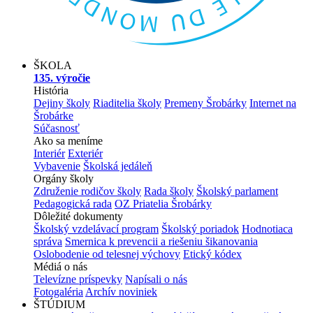
ŠKOLA
135. výročie
História
Dejiny školy
Riaditelia školy
Premeny Šrobárky
Internet na
Šrobárke
Súčasnosť
Ako sa meníme
Interiér
Exteriér
Vybavenie
Školská jedáleň
Orgány školy
Združenie rodičov školy
Rada školy
Školský parlament
Pedagogická rada
OZ Priatelia Šrobárky
Dôležité dokumenty
Školský vzdelávací program
Školský poriadok
Hodnotiaca
správa
Smernica k prevencii a riešeniu šikanovania
Oslobodenie od telesnej výchovy
Etický kódex
Médiá o nás
Televízne príspevky
Napísali o nás
Fotogaléria
Archív noviniek
ŠTÚDIUM