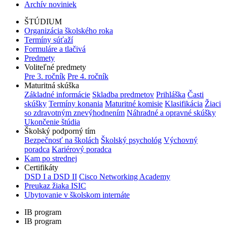
Archív noviniek
ŠTÚDIUM
Organizácia školského roka
Termíny súťaží
Formuláre a tlačivá
Predmety
Voliteľné predmety
Pre 3. ročník
Pre 4. ročník
Maturitná skúška
Základné informácie
Skladba predmetov
Prihláška
Časti
skúšky
Termíny konania
Maturitné komisie
Klasifikácia
Žiaci
so zdravotným znevýhodnením
Náhradné a opravné skúšky
Ukončenie štúdia
Školský podporný tím
Bezpečnosť na školách
Školský psychológ
Výchovný
poradca
Kariérový poradca
Kam po strednej
Certifikáty
DSD I a DSD II
Cisco Networking Academy
Preukaz žiaka ISIC
Ubytovanie v školskom internáte
IB program
IB program