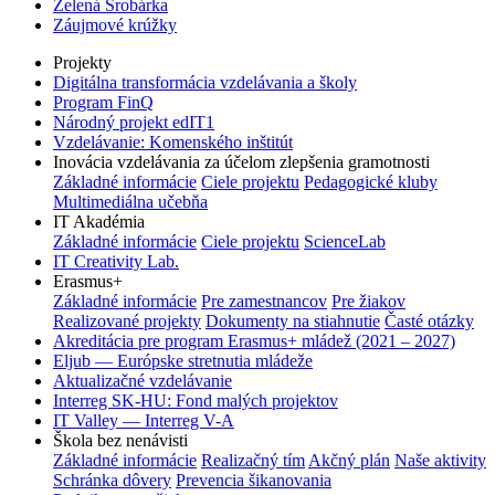
Zelená Šrobárka
Záujmové krúžky
Projekty
Digitálna transformácia vzdelávania a školy
Program FinQ
Národný projekt edIT1
Vzdelávanie: Komenského inštitút
Inovácia vzdelávania za účelom zlepšenia gramotnosti
Základné informácie
Ciele projektu
Pedagogické kluby
Multimediálna učebňa
IT Akadémia
Základné informácie
Ciele projektu
ScienceLab
IT Creativity Lab.
Erasmus+
Základné informácie
Pre zamestnancov
Pre žiakov
Realizované projekty
Dokumenty na stiahnutie
Časté otázky
Akreditácia pre program Erasmus+ mládež (2021 – 2027)
Eljub — Európske stretnutia mládeže
Aktualizačné vzdelávanie
Interreg SK-HU: Fond malých projektov
IT Valley — Interreg V-A
Škola bez nenávisti
Základné informácie
Realizačný tím
Akčný plán
Naše aktivity
Schránka dôvery
Prevencia šikanovania