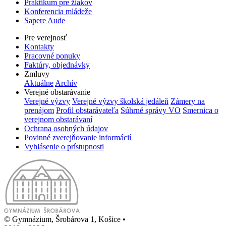
Praktikum pre žiakov
Konferencia mládeže
Sapere Aude
Pre verejnosť
Kontakty
Pracovné ponuky
Faktúry, objednávky
Zmluvy
Aktuálne
Archív
Verejné obstarávanie
Verejné výzvy
Verejné výzvy školská jedáleň
Zámery na
prenájom
Profil obstarávateľa
Súhrné správy VO
Smernica o
verejnom obstarávaní
Ochrana osobných údajov
Povinné zverejňovanie informácií
Vyhlásenie o prístupnosti
© Gymnázium, Šrobárova 1, Košice
•