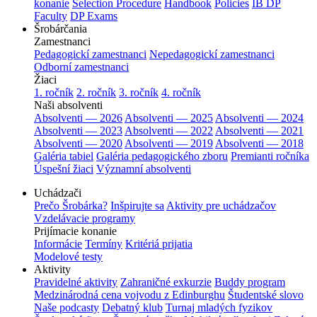
konanie
Selection Procedure
Handbook
Policies
IB DP
Faculty
DP Exams
Šrobárčania
Zamestnanci
Pedagogickí zamestnanci
Nepedagogickí zamestnanci
Odborní zamestnanci
Žiaci
1. ročník
2. ročník
3. ročník
4. ročník
Naši absolventi
Absolventi — 2026
Absolventi — 2025
Absolventi — 2024
Absolventi — 2023
Absolventi — 2022
Absolventi — 2021
Absolventi — 2020
Absolventi — 2019
Absolventi — 2018
Galéria tabiel
Galéria pedagogického zboru
Premianti ročníka
Úspešní žiaci
Významní absolventi
Uchádzači
Prečo Šrobárka?
Inšpirujte sa
Aktivity pre uchádzačov
Vzdelávacie programy
Prijímacie konanie
Informácie
Termíny
Kritériá prijatia
Modelové testy
Aktivity
Pravidelné aktivity
Zahraničné exkurzie
Buddy program
Medzinárodná cena vojvodu z Edinburghu
Študentské slovo
Naše podcasty
Debatný klub
Turnaj mladých fyzikov