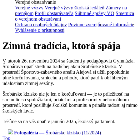
Verejné obstarávanie
Verejné výzvy
Verejné výzvy školská jedáleň
Zámery na
prenájom
Profil obstarávateľa
Súhrnné správy VO
Smernica
o verejnom obstarávaní
Ochrana osobných údajov
Povinne zverejňované informácie
Vyhlásenie o prístupnosti
Zimná tradícia, ktorá spája
V utorok
26. novembra 2024
sa študenti a pedagógovia Gymnázia,
Šrobárova opäť stretli na tradičnej akcii Šrobárske klzisko. V
prostredí Športovo-zábavného areálu Alejová si užili popoludnie
plné korčuľovania, smiechu a pohody, ktoré patrí k obľúbeným
udalostiam zimnej sezóny.
Šrobárske klzisko nie je len o korčuľovaní — je to príležitosť na
stretnutie so spolužiakmi, priateľmi a profesormi v neformálnom
prostredí, ktoré posilňuje školskú komunitu a prináša radosť aj mimo
školských lavíc.
Tešíme sa na vás opäť v januári 2025, školský parlament.
Fotogaléria
— Šrobárske klzisko (11/2024)
Top