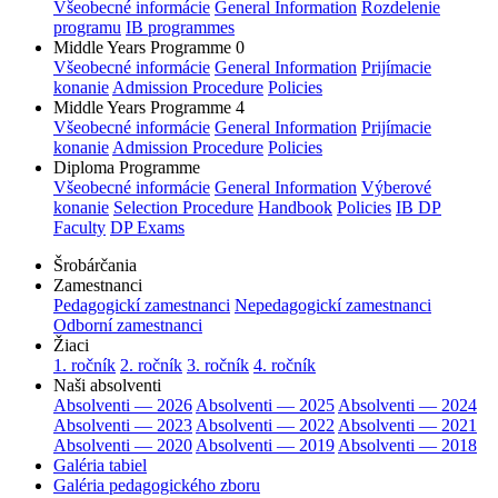
Všeobecné informácie
General Information
Rozdelenie
programu
IB programmes
Middle Years Programme 0
Všeobecné informácie
General Information
Prijímacie
konanie
Admission Procedure
Policies
Middle Years Programme 4
Všeobecné informácie
General Information
Prijímacie
konanie
Admission Procedure
Policies
Diploma Programme
Všeobecné informácie
General Information
Výberové
konanie
Selection Procedure
Handbook
Policies
IB DP
Faculty
DP Exams
Šrobárčania
Zamestnanci
Pedagogickí zamestnanci
Nepedagogickí zamestnanci
Odborní zamestnanci
Žiaci
1. ročník
2. ročník
3. ročník
4. ročník
Naši absolventi
Absolventi — 2026
Absolventi — 2025
Absolventi — 2024
Absolventi — 2023
Absolventi — 2022
Absolventi — 2021
Absolventi — 2020
Absolventi — 2019
Absolventi — 2018
Galéria tabiel
Galéria pedagogického zboru