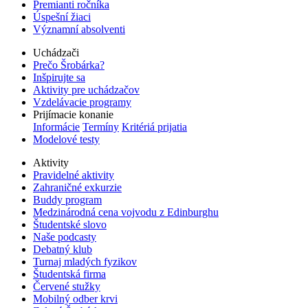
Premianti ročníka
Úspešní žiaci
Významní absolventi
Uchádzači
Prečo Šrobárka?
Inšpirujte sa
Aktivity pre uchádzačov
Vzdelávacie programy
Prijímacie konanie
Informácie
Termíny
Kritériá prijatia
Modelové testy
Aktivity
Pravidelné aktivity
Zahraničné exkurzie
Buddy program
Medzinárodná cena vojvodu z Edinburghu
Študentské slovo
Naše podcasty
Debatný klub
Turnaj mladých fyzikov
Študentská firma
Červené stužky
Mobilný odber krvi