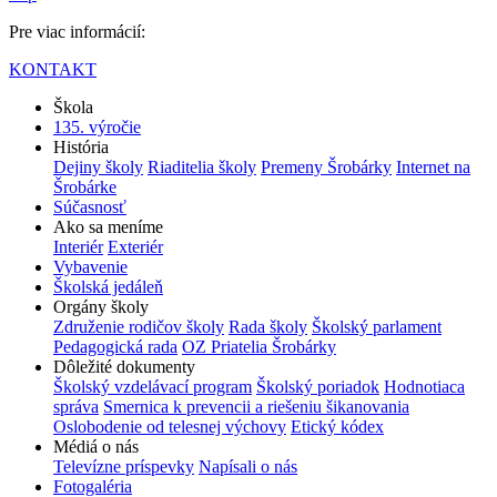
Pre viac informácií:
KONTAKT
Škola
135. výročie
História
Dejiny školy
Riaditelia školy
Premeny Šrobárky
Internet na
Šrobárke
Súčasnosť
Ako sa meníme
Interiér
Exteriér
Vybavenie
Školská jedáleň
Orgány školy
Združenie rodičov školy
Rada školy
Školský parlament
Pedagogická rada
OZ Priatelia Šrobárky
Dôležité dokumenty
Školský vzdelávací program
Školský poriadok
Hodnotiaca
správa
Smernica k prevencii a riešeniu šikanovania
Oslobodenie od telesnej výchovy
Etický kódex
Médiá o nás
Televízne príspevky
Napísali o nás
Fotogaléria