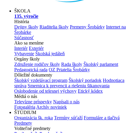
ŠKOLA
135. výročie
História
Dejiny školy
Riaditelia školy
Premeny Šrobárky
Internet na
Šrobárke
Súčasnosť
Ako sa meníme
Interiér
Exteriér
Vybavenie
Školská jedáleň
Orgány školy
Združenie rodičov školy
Rada školy
Školský parlament
Pedagogická rada
OZ Priatelia Šrobárky
Dôležité dokumenty
Školský vzdelávací program
Školský poriadok
Hodnotiaca
správa
Smernica k prevencii a riešeniu šikanovania
Oslobodenie od telesnej výchovy
Etický kódex
Médiá o nás
Televízne príspevky
Napísali o nás
Fotogaléria
Archív noviniek
ŠTÚDIUM
Organizácia šk. roka
Termíny súťaží
Formuláre a tlačivá
Predmety
Voliteľné predmety