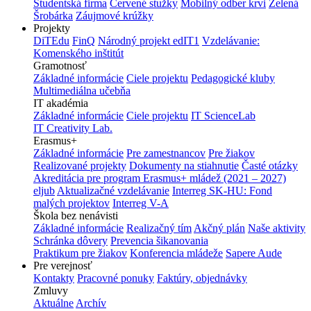
Študentská firma
Červené stužky
Mobilný odber krvi
Zelená
Šrobárka
Záujmové krúžky
Projekty
DiTEdu
FinQ
Národný projekt edIT1
Vzdelávanie:
Komenského inštitút
Gramotnosť
Základné informácie
Ciele projektu
Pedagogické kluby
Multimediálna učebňa
IT akadémia
Základné informácie
Ciele projektu
IT ScienceLab
IT Creativity Lab.
Erasmus+
Základné informácie
Pre zamestnancov
Pre žiakov
Realizované projekty
Dokumenty na stiahnutie
Časté otázky
Akreditácia pre program Erasmus+ mládež (2021 – 2027)
eljub
Aktualizačné vzdelávanie
Interreg SK-HU: Fond
malých projektov
Interreg V-A
Škola bez nenávisti
Základné informácie
Realizačný tím
Akčný plán
Naše aktivity
Schránka dôvery
Prevencia šikanovania
Praktikum pre žiakov
Konferencia mládeže
Sapere Aude
Pre verejnosť
Kontakty
Pracovné ponuky
Faktúry, objednávky
Zmluvy
Aktuálne
Archív