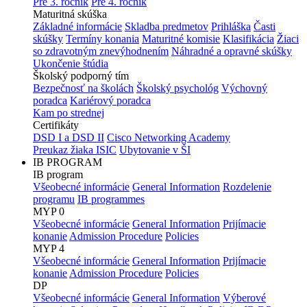
Pre 3. ročník
Pre 4. ročník
Maturitná skúška
Základné informácie
Skladba predmetov
Prihláška
Časti
skúšky
Termíny konania
Maturitné komisie
Klasifikácia
Žiaci
so zdravotným znevýhodnením
Náhradné a opravné skúšky
Ukončenie štúdia
Školský podporný tím
Bezpečnosť na školách
Školský psychológ
Výchovný
poradca
Kariérový poradca
Kam po strednej
Certifikáty
DSD I a DSD II
Cisco Networking Academy
Preukaz žiaka ISIC
Ubytovanie v ŠI
IB PROGRAM
IB program
Všeobecné informácie
General Information
Rozdelenie
programu
IB programmes
MYP 0
Všeobecné informácie
General Information
Prijímacie
konanie
Admission Procedure
Policies
MYP 4
Všeobecné informácie
General Information
Prijímacie
konanie
Admission Procedure
Policies
DP
Všeobecné informácie
General Information
Výberové