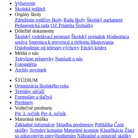
Vybavenie
Školská jedáleň
Orgány školy
Združenie rodičov školy
Rada školy
Školský parlament
Pedagogická rada
OZ Priatelia Šrobárky
Dôležité dokumenty
Školský vzdelávací program
Školský poriadok
Hodnotiaca
správa
Smernica k prevencii a riešeniu šikanovania
Oslobodenie od telesnej výchovy
Etický kódex
Médiá o nás
Televízne príspevky
Napísali o nás
Fotogaléria
Archív noviniek
ŠTÚDIUM
Organizácia školského roka
Termíny súťaží
Formuláre a tlačivá
Predmety
Voliteľné predmety
Pre 3. ročník
Pre 4. ročník
Maturitná skúška
Základné informácie
Skladba predmetov
Prihláška
Časti
skúšky
Termíny konania
Maturitné komisie
Klasifikácia
Žiaci
so zdravotným znevýhodnením
Náhradné a opravné skúšky