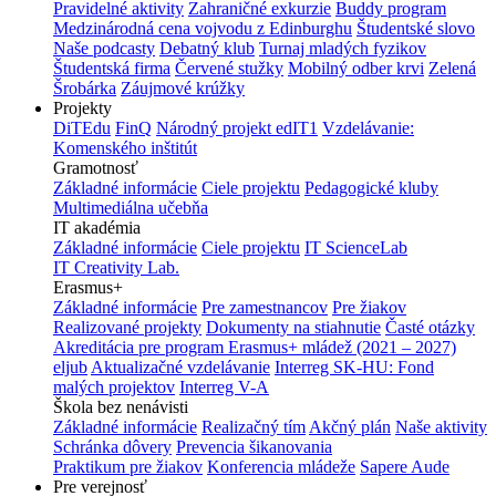
Pravidelné aktivity
Zahraničné exkurzie
Buddy program
Medzinárodná cena vojvodu z Edinburghu
Študentské slovo
Naše podcasty
Debatný klub
Turnaj mladých fyzikov
Študentská firma
Červené stužky
Mobilný odber krvi
Zelená
Šrobárka
Záujmové krúžky
Projekty
DiTEdu
FinQ
Národný projekt edIT1
Vzdelávanie:
Komenského inštitút
Gramotnosť
Základné informácie
Ciele projektu
Pedagogické kluby
Multimediálna učebňa
IT akadémia
Základné informácie
Ciele projektu
IT ScienceLab
IT Creativity Lab.
Erasmus+
Základné informácie
Pre zamestnancov
Pre žiakov
Realizované projekty
Dokumenty na stiahnutie
Časté otázky
Akreditácia pre program Erasmus+ mládež (2021 – 2027)
eljub
Aktualizačné vzdelávanie
Interreg SK-HU: Fond
malých projektov
Interreg V-A
Škola bez nenávisti
Základné informácie
Realizačný tím
Akčný plán
Naše aktivity
Schránka dôvery
Prevencia šikanovania
Praktikum pre žiakov
Konferencia mládeže
Sapere Aude
Pre verejnosť