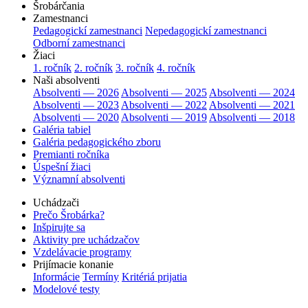
Šrobárčania
Zamestnanci
Pedagogickí zamestnanci
Nepedagogickí zamestnanci
Odborní zamestnanci
Žiaci
1. ročník
2. ročník
3. ročník
4. ročník
Naši absolventi
Absolventi — 2026
Absolventi — 2025
Absolventi — 2024
Absolventi — 2023
Absolventi — 2022
Absolventi — 2021
Absolventi — 2020
Absolventi — 2019
Absolventi — 2018
Galéria tabiel
Galéria pedagogického zboru
Premianti ročníka
Úspešní žiaci
Významní absolventi
Uchádzači
Prečo Šrobárka?
Inšpirujte sa
Aktivity pre uchádzačov
Vzdelávacie programy
Prijímacie konanie
Informácie
Termíny
Kritériá prijatia
Modelové testy