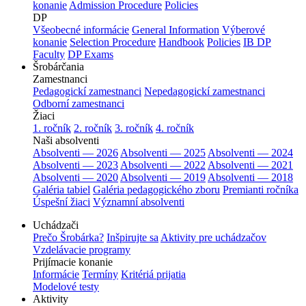
konanie
Admission Procedure
Policies
DP
Všeobecné informácie
General Information
Výberové
konanie
Selection Procedure
Handbook
Policies
IB DP
Faculty
DP Exams
Šrobárčania
Zamestnanci
Pedagogickí zamestnanci
Nepedagogickí zamestnanci
Odborní zamestnanci
Žiaci
1. ročník
2. ročník
3. ročník
4. ročník
Naši absolventi
Absolventi — 2026
Absolventi — 2025
Absolventi — 2024
Absolventi — 2023
Absolventi — 2022
Absolventi — 2021
Absolventi — 2020
Absolventi — 2019
Absolventi — 2018
Galéria tabiel
Galéria pedagogického zboru
Premianti ročníka
Úspešní žiaci
Významní absolventi
Uchádzači
Prečo Šrobárka?
Inšpirujte sa
Aktivity pre uchádzačov
Vzdelávacie programy
Prijímacie konanie
Informácie
Termíny
Kritériá prijatia
Modelové testy
Aktivity