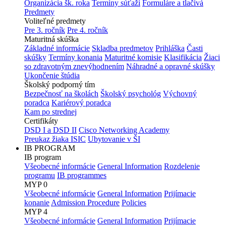
Organizácia šk. roka
Termíny súťaží
Formuláre a tlačivá
Predmety
Voliteľné predmety
Pre 3. ročník
Pre 4. ročník
Maturitná skúška
Základné informácie
Skladba predmetov
Prihláška
Časti
skúšky
Termíny konania
Maturitné komisie
Klasifikácia
Žiaci
so zdravotným znevýhodnením
Náhradné a opravné skúšky
Ukončenie štúdia
Školský podporný tím
Bezpečnosť na školách
Školský psychológ
Výchovný
poradca
Kariérový poradca
Kam po strednej
Certifikáty
DSD I a DSD II
Cisco Networking Academy
Preukaz žiaka ISIC
Ubytovanie v ŠI
IB PROGRAM
IB program
Všeobecné informácie
General Information
Rozdelenie
programu
IB programmes
MYP 0
Všeobecné informácie
General Information
Prijímacie
konanie
Admission Procedure
Policies
MYP 4
Všeobecné informácie
General Information
Prijímacie