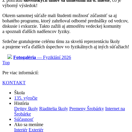
Z pohľadu
slovenských tímov sa umiestnili na 6. mieste
, čo je
výborný výsledok!
Okrem samotnej súťaže mali študenti možnosť zúčastniť sa aj
bohatého programu, ktorý zahrňoval odborné prednášky od vedcov,
diskusie i exkurzie. Takto zažili aj atmosféru vedeckej komunity
a spoznali ďalších nadšencov fyziky.
Srdečne gratulujeme celému tímu za skvelú reprezentáciu školy
a prajeme veľa ďalších úspechov vo fyzikálnych aj iných súťažiach!
Fotogaléria
— Fyziklání 2026
Top
Pre viac informácií:
KONTAKT
Škola
135. výročie
História
Dejiny školy
Riaditelia školy
Premeny Šrobárky
Internet na
Šrobárke
Súčasnosť
Ako sa meníme
Interiér
Exteriér