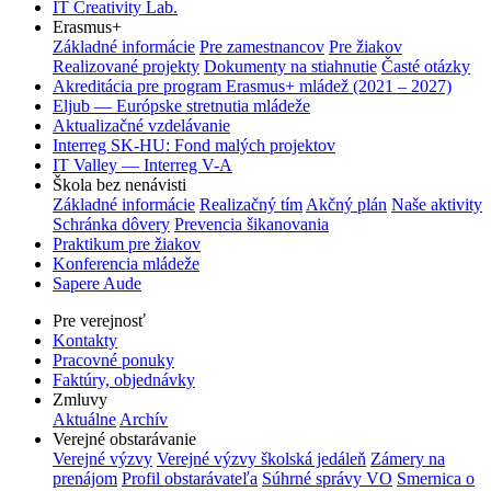
IT Creativity Lab.
Erasmus+
Základné informácie
Pre zamestnancov
Pre žiakov
Realizované projekty
Dokumenty na stiahnutie
Časté otázky
Akreditácia pre program Erasmus+ mládež (2021 – 2027)
Eljub — Európske stretnutia mládeže
Aktualizačné vzdelávanie
Interreg SK-HU: Fond malých projektov
IT Valley — Interreg V-A
Škola bez nenávisti
Základné informácie
Realizačný tím
Akčný plán
Naše aktivity
Schránka dôvery
Prevencia šikanovania
Praktikum pre žiakov
Konferencia mládeže
Sapere Aude
Pre verejnosť
Kontakty
Pracovné ponuky
Faktúry, objednávky
Zmluvy
Aktuálne
Archív
Verejné obstarávanie
Verejné výzvy
Verejné výzvy školská jedáleň
Zámery na
prenájom
Profil obstarávateľa
Súhrné správy VO
Smernica o