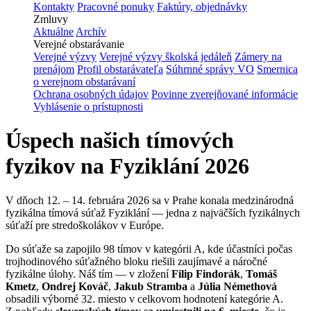
Kontakty
Pracovné ponuky
Faktúry, objednávky
Zmluvy
Aktuálne
Archív
Verejné obstarávanie
Verejné výzvy
Verejné výzvy školská jedáleň
Zámery na
prenájom
Profil obstarávateľa
Súhrnné správy VO
Smernica
o verejnom obstarávaní
Ochrana osobných údajov
Povinne zverejňované informácie
Vyhlásenie o prístupnosti
Úspech našich tímových
fyzikov na Fyziklání 2026
V dňoch
12.
–
14. februára 2026
sa v Prahe konala medzinárodná
fyzikálna tímová súťaž Fyziklání — jedna z najväčších fyzikálnych
súťaží pre stredoškolákov v Európe.
Do súťaže sa zapojilo 98 tímov v kategórii A, kde účastníci počas
trojhodinového súťažného bloku riešili zaujímavé a náročné
fyzikálne úlohy. Náš tím — v zložení
Filip Findorák
,
Tomáš
Kmetz
,
Ondrej Kováč
,
Jakub Stramba
a
Júlia Némethová
obsadili výborné 32. miesto v celkovom hodnotení kategórie A.