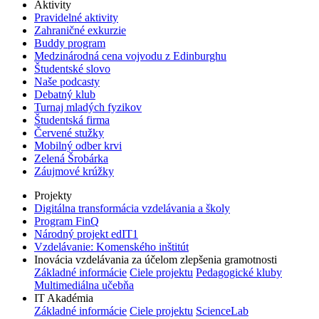
Aktivity
Pravidelné aktivity
Zahraničné exkurzie
Buddy program
Medzinárodná cena vojvodu z Edinburghu
Študentské slovo
Naše podcasty
Debatný klub
Turnaj mladých fyzikov
Študentská firma
Červené stužky
Mobilný odber krvi
Zelená Šrobárka
Záujmové krúžky
Projekty
Digitálna transformácia vzdelávania a školy
Program FinQ
Národný projekt edIT1
Vzdelávanie: Komenského inštitút
Inovácia vzdelávania za účelom zlepšenia gramotnosti
Základné informácie
Ciele projektu
Pedagogické kluby
Multimediálna učebňa
IT Akadémia
Základné informácie
Ciele projektu
ScienceLab