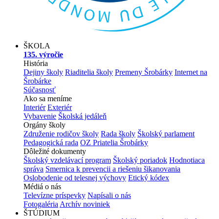
ŠKOLA
135. výročie
História
Dejiny školy
Riaditelia školy
Premeny Šrobárky
Internet na
Šrobárke
Súčasnosť
Ako sa meníme
Interiér
Exteriér
Vybavenie
Školská jedáleň
Orgány školy
Združenie rodičov školy
Rada školy
Školský parlament
Pedagogická rada
OZ Priatelia Šrobárky
Dôležité dokumenty
Školský vzdelávací program
Školský poriadok
Hodnotiaca
správa
Smernica k prevencii a riešeniu šikanovania
Oslobodenie od telesnej výchovy
Etický kódex
Médiá o nás
Televízne príspevky
Napísali o nás
Fotogaléria
Archív noviniek
ŠTÚDIUM