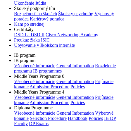
Ukončenie štúdia
Školský podporný tím
Bezpečnosť na školách
Školský psychológ
Výchovný
poradca
Kariérový poradca
Kam po strednej
Certifikáty
DSD I a DSD II
Cisco Networking Academy
Preukaz žiaka ISIC
Ubytovanie v školskom internáte
IB program
IB program
Všeobecné informácie
General Information
Rozdelenie
programu
IB programmes
Middle Years Programme 0
Všeobecné informácie
General Information
Prijímacie
konanie
Admission Procedure
Policies
Middle Years Programme 4
Všeobecné informácie
General Information
Prijímacie
konanie
Admission Procedure
Policies
Diploma Programme
Všeobecné informácie
General Information
Výberové
konanie
Selection Procedure
Handbook
Policies
IB DP
Faculty
DP Exams