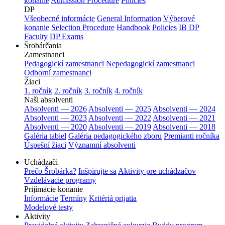
konanie
Admission Procedure
Policies
DP
Všeobecné informácie
General Information
Výberové
konanie
Selection Procedure
Handbook
Policies
IB DP
Faculty
DP Exams
Šrobárčania
Zamestnanci
Pedagogickí zamestnanci
Nepedagogickí zamestnanci
Odborní zamestnanci
Žiaci
1. ročník
2. ročník
3. ročník
4. ročník
Naši absolventi
Absolventi — 2026
Absolventi — 2025
Absolventi — 2024
Absolventi — 2023
Absolventi — 2022
Absolventi — 2021
Absolventi — 2020
Absolventi — 2019
Absolventi — 2018
Galéria tabiel
Galéria pedagogického zboru
Premianti ročníka
Úspešní žiaci
Významní absolventi
Uchádzači
Prečo Šrobárka?
Inšpirujte sa
Aktivity pre uchádzačov
Vzdelávacie programy
Prijímacie konanie
Informácie
Termíny
Kritériá prijatia
Modelové testy
Aktivity