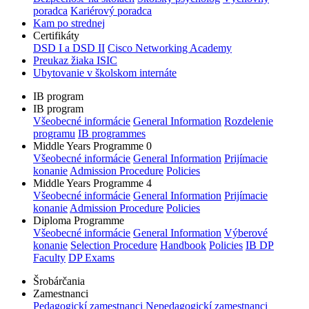
poradca
Kariérový poradca
Kam po strednej
Certifikáty
DSD I a DSD II
Cisco Networking Academy
Preukaz žiaka ISIC
Ubytovanie v školskom internáte
IB program
IB program
Všeobecné informácie
General Information
Rozdelenie
programu
IB programmes
Middle Years Programme 0
Všeobecné informácie
General Information
Prijímacie
konanie
Admission Procedure
Policies
Middle Years Programme 4
Všeobecné informácie
General Information
Prijímacie
konanie
Admission Procedure
Policies
Diploma Programme
Všeobecné informácie
General Information
Výberové
konanie
Selection Procedure
Handbook
Policies
IB DP
Faculty
DP Exams
Šrobárčania
Zamestnanci
Pedagogickí zamestnanci
Nepedagogickí zamestnanci