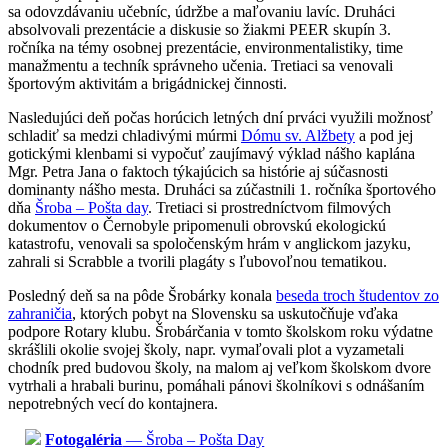
sa odovzdávaniu učebníc, údržbe a maľovaniu lavíc. Druháci
absolvovali prezentácie a diskusie so žiakmi PEER skupín 3.
ročníka na témy osobnej prezentácie, environmentalistiky, time
manažmentu a techník správneho učenia. Tretiaci sa venovali
športovým aktivitám a brigádnickej činnosti.
Nasledujúci deň počas horúcich letných dní prváci využili možnosť
schladiť sa medzi chladivými múrmi
Dómu sv. Alžbety
a pod jej
gotickými klenbami si vypočuť zaujímavý výklad nášho kaplána
Mgr. Petra Jana o faktoch týkajúcich sa histórie aj súčasnosti
dominanty nášho mesta. Druháci sa zúčastnili 1. ročníka športového
dňa
Šroba – Pošta day
. Tretiaci si prostredníctvom filmových
dokumentov o Černobyle pripomenuli obrovskú ekologickú
katastrofu, venovali sa spoločenským hrám v anglickom jazyku,
zahrali si Scrabble a tvorili plagáty s ľubovoľnou tematikou.
Posledný deň sa na pôde Šrobárky konala
beseda troch študentov zo
zahraničia
, ktorých pobyt na Slovensku sa uskutočňuje vďaka
podpore Rotary klubu. Šrobárčania v tomto školskom roku výdatne
skrášlili okolie svojej školy, napr. vymaľovali plot a vyzametali
chodník pred budovou školy, na malom aj veľkom školskom dvore
vytrhali a hrabali burinu, pomáhali pánovi školníkovi s odnášaním
nepotrebných vecí do kontajnera.
Fotogaléria
— Šroba – Pošta Day