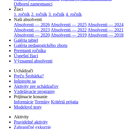
Odborní zamestnanci
Žiaci
1. ročník
2. ročník
3. ročník
4. ročník
Naši absolventi
Absolventi — 2026
Absolventi — 2025
Absolventi — 2024
Absolventi — 2023
Absolventi — 2022
Absolventi — 2021
Absolventi — 2020
Absolventi — 2019
Absolventi — 2018
Galéria tabiel
Galéria pedagogického zboru
Premianti ročníka
Úspešní žiaci
Významní absolventi
Uchádzači
Prečo Šrobárka?
Inšpirujte sa
Aktivity pre uchádzačov
Vzdelávacie programy
Prijímacie konanie
Informácie
Termíny
Kritériá prijatia
Modelové testy
Aktivity
Pravidelné aktivity
Zahraničné exkurzie