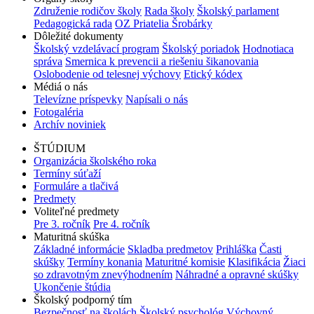
Združenie rodičov školy
Rada školy
Školský parlament
Pedagogická rada
OZ Priatelia Šrobárky
Dôležité dokumenty
Školský vzdelávací program
Školský poriadok
Hodnotiaca
správa
Smernica k prevencii a riešeniu šikanovania
Oslobodenie od telesnej výchovy
Etický kódex
Médiá o nás
Televízne príspevky
Napísali o nás
Fotogaléria
Archív noviniek
ŠTÚDIUM
Organizácia školského roka
Termíny súťaží
Formuláre a tlačivá
Predmety
Voliteľné predmety
Pre 3. ročník
Pre 4. ročník
Maturitná skúška
Základné informácie
Skladba predmetov
Prihláška
Časti
skúšky
Termíny konania
Maturitné komisie
Klasifikácia
Žiaci
so zdravotným znevýhodnením
Náhradné a opravné skúšky
Ukončenie štúdia
Školský podporný tím
Bezpečnosť na školách
Školský psychológ
Výchovný