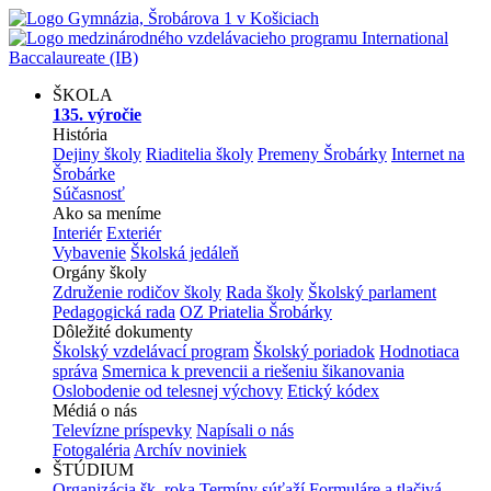
ŠKOLA
135. výročie
História
Dejiny školy
Riaditelia školy
Premeny Šrobárky
Internet na
Šrobárke
Súčasnosť
Ako sa meníme
Interiér
Exteriér
Vybavenie
Školská jedáleň
Orgány školy
Združenie rodičov školy
Rada školy
Školský parlament
Pedagogická rada
OZ Priatelia Šrobárky
Dôležité dokumenty
Školský vzdelávací program
Školský poriadok
Hodnotiaca
správa
Smernica k prevencii a riešeniu šikanovania
Oslobodenie od telesnej výchovy
Etický kódex
Médiá o nás
Televízne príspevky
Napísali o nás
Fotogaléria
Archív noviniek
ŠTÚDIUM
Organizácia šk. roka
Termíny súťaží
Formuláre a tlačivá