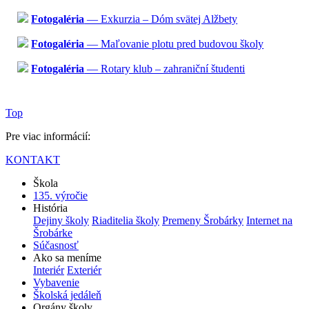
Fotogaléria
— Exkurzia – Dóm svätej Alžbety
Fotogaléria
— Maľovanie plotu pred budovou školy
Fotogaléria
— Rotary klub – zahraniční študenti
Top
Pre viac informácií:
KONTAKT
Škola
135. výročie
História
Dejiny školy
Riaditelia školy
Premeny Šrobárky
Internet na
Šrobárke
Súčasnosť
Ako sa meníme
Interiér
Exteriér
Vybavenie
Školská jedáleň
Orgány školy