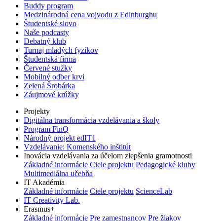
Buddy program
Medzinárodná cena vojvodu z Edinburghu
Študentské slovo
Naše podcasty
Debatný klub
Turnaj mladých fyzikov
Študentská firma
Červené stužky
Mobilný odber krvi
Zelená Šrobárka
Záujmové krúžky
Projekty
Digitálna transformácia vzdelávania a školy
Program FinQ
Národný projekt edIT1
Vzdelávanie: Komenského inštitút
Inovácia vzdelávania za účelom zlepšenia gramotnosti
Základné informácie
Ciele projektu
Pedagogické kluby
Multimediálna učebňa
IT Akadémia
Základné informácie
Ciele projektu
ScienceLab
IT Creativity Lab.
Erasmus+
Základné informácie
Pre zamestnancov
Pre žiakov