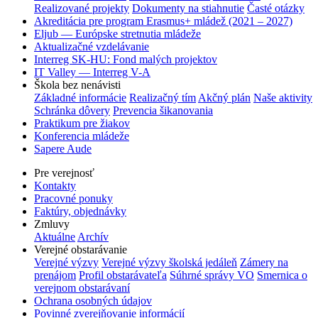
Realizované projekty
Dokumenty na stiahnutie
Časté otázky
Akreditácia pre program Erasmus+ mládež (2021 – 2027)
Eljub — Európske stretnutia mládeže
Aktualizačné vzdelávanie
Interreg SK-HU: Fond malých projektov
IT Valley — Interreg V-A
Škola bez nenávisti
Základné informácie
Realizačný tím
Akčný plán
Naše aktivity
Schránka dôvery
Prevencia šikanovania
Praktikum pre žiakov
Konferencia mládeže
Sapere Aude
Pre verejnosť
Kontakty
Pracovné ponuky
Faktúry, objednávky
Zmluvy
Aktuálne
Archív
Verejné obstarávanie
Verejné výzvy
Verejné výzvy školská jedáleň
Zámery na
prenájom
Profil obstarávateľa
Súhrné správy VO
Smernica o
verejnom obstarávaní
Ochrana osobných údajov
Povinné zverejňovanie informácií