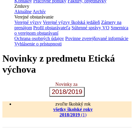
Kontakty
Pracovné ponuky
Faktúry, objednávky
Zmluvy
Aktuálne
Archív
Verejné obstarávanie
Verejné výzvy
Verejné výzvy školská jedáleň
Zámery na
prenájom
Profil obstarávateľa
Súhrnné správy VO
Smernica
o verejnom obstarávaní
Ochrana osobných údajov
Povinne zverejňované informácie
Vyhlásenie o prístupnosti
Novinky z predmetu Etická
výchova
Novinky za
2018/2019
zvoľte školský rok
všetky školské roky
2018/2019
(1)