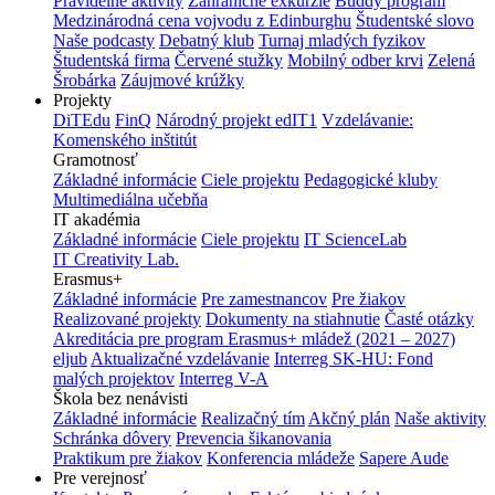
Pravidelné aktivity
Zahraničné exkurzie
Buddy program
Medzinárodná cena vojvodu z Edinburghu
Študentské slovo
Naše podcasty
Debatný klub
Turnaj mladých fyzikov
Študentská firma
Červené stužky
Mobilný odber krvi
Zelená
Šrobárka
Záujmové krúžky
Projekty
DiTEdu
FinQ
Národný projekt edIT1
Vzdelávanie:
Komenského inštitút
Gramotnosť
Základné informácie
Ciele projektu
Pedagogické kluby
Multimediálna učebňa
IT akadémia
Základné informácie
Ciele projektu
IT ScienceLab
IT Creativity Lab.
Erasmus+
Základné informácie
Pre zamestnancov
Pre žiakov
Realizované projekty
Dokumenty na stiahnutie
Časté otázky
Akreditácia pre program Erasmus+ mládež (2021 – 2027)
eljub
Aktualizačné vzdelávanie
Interreg SK-HU: Fond
malých projektov
Interreg V-A
Škola bez nenávisti
Základné informácie
Realizačný tím
Akčný plán
Naše aktivity
Schránka dôvery
Prevencia šikanovania
Praktikum pre žiakov
Konferencia mládeže
Sapere Aude
Pre verejnosť