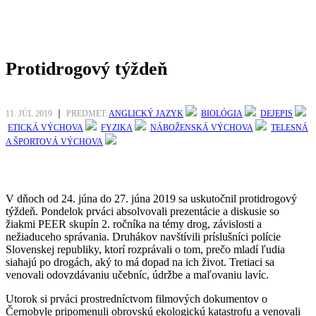
Protidrogový týždeň
11. JÚL 2019
PREDMET:
ANGLICKÝ JAZYK
BIOLÓGIA
DEJEPIS
ETICKÁ VÝCHOVA
FYZIKA
NÁBOŽENSKÁ VÝCHOVA
TELESNÁ
A ŠPORTOVÁ VÝCHOVA
V dňoch od 24. júna do 27. júna 2019 sa uskutočnil protidrogový
týždeň. Pondelok prváci absolvovali prezentácie a diskusie so
žiakmi PEER skupín 2. ročníka na témy drog, závislosti a
nežiaduceho správania. Druhákov navštívili príslušníci polície
Slovenskej republiky, ktorí rozprávali o tom, prečo mladí ľudia
siahajú po drogách, aký to má dopad na ich život. Tretiaci sa
venovali odovzdávaniu učebníc, údržbe a maľovaniu lavíc.
Utorok si prváci prostredníctvom filmových dokumentov o
Černobyle pripomenuli obrovskú ekologickú katastrofu a venovali