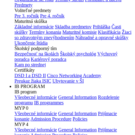
Predmety
Voliteľné predmety
Pre 3. ročník
Pre 4. ročník
Maturitná skúška
Základné informácie
Skladba predmetov
Prihláška
Časti
skúšky
Termíny konania
Maturitné komisie
Klasifikácia
Žiaci
so zdravotným znevýhodnením
Náhradné a opravné skúšky
Ukončenie štúdia
Školský podporný tím
Bezpečnosť na školách
Školský psychológ
Výchovný
poradca
Kariérový poradca
Kam po strednej
Certifikáty
DSD I a DSD II
Cisco Networking Academy
Preukaz žiaka ISIC
Ubytovanie v ŠI
IB PROGRAM
IB program
Všeobecné informácie
General Information
Rozdelenie
programu
IB programmes
MYP 0
Všeobecné informácie
General Information
Prijímacie
konanie
Admission Procedure
Policies
MYP 4
Všeobecné informácie
General Information
Prijímacie