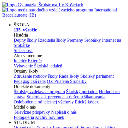
ŠKOLA
135. výročie
História
Dejiny školy
Riaditelia školy
Premeny Šrobárky
Internet na
Šrobárke
Súčasnosť
Ako sa meníme
Interiér
Exteriér
Vybavenie
Školská jedáleň
Orgány školy
Združenie rodičov školy
Rada školy
Školský parlament
Pedagogická rada
OZ Priatelia Šrobárky
Dôležité dokumenty
Školský vzdelávací program
Školský poriadok
Hodnotiaca
správa
Smernica k prevencii a riešeniu šikanovania
Oslobodenie od telesnej výchovy
Etický kódex
Médiá o nás
Televízne príspevky
Napísali o nás
Fotogaléria
Archív noviniek
ŠTÚDIUM
Organizácia šk. roka
Termíny súťaží
Formuláre a tlačivá