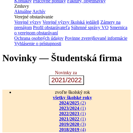
Kontakty
Pracovné ponuky
Faktúry, objednávky
Zmluvy
Aktuálne
Archív
Verejné obstarávanie
Verejné výzvy
Verejné výzvy školská jedáleň
Zámery na
prenájom
Profil obstarávateľa
Súhrnné správy VO
Smernica
o verejnom obstarávaní
Ochrana osobných údajov
Povinne zverejňované informácie
Vyhlásenie o prístupnosti
Novinky — Študentská firma
Novinky za
2021/2022
zvoľte školský rok
všetky školské roky
2024/2025
(2)
2023/2024
(1)
2022/2023
(1)
2021/2022
(1)
2019/2020
(3)
2018/2019
(4)