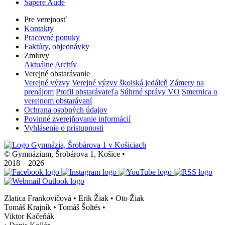
Sapere Aude
Pre verejnosť
Kontakty
Pracovné ponuky
Faktúry, objednávky
Zmluvy
Aktuálne
Archív
Verejné obstarávanie
Verejné výzvy
Verejné výzvy školská jedáleň
Zámery na
prenájom
Profil obstarávateľa
Súhrné správy VO
Smernica o
verejnom obstarávaní
Ochrana osobných údajov
Povinné zverejňovanie informácií
Vyhlásenie o prístupnosti
© Gymnázium, Šrobárova 1, Košice
•
2018 – 2026
Zlatica Frankovičová • Erik Žiak • Oto Žiak
Tomáš Krajník • Tomáš Šoltés
•
Viktor Kačeňák