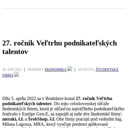
27. ročník Veľtrhu podnikateľských
talentov
26. APR 2022
PREDMET:
EKONOMIKA
AKTIVITA:
ŠTUDENTSKÁ
FIRMA
Dňa 5. apríla 2022 sa v Bratislave konal
27. ročník Veľtrhu
podnikateľských talentov
. Do tejto celoslovenskej súťaže
študentských firiem, ktorá je súčasťou najväčšieho podnikateľského
festivalu v Európe Gen-E, sa zapojili aj naše dve študentské firmy:
meraki, š.f.
a
ŠrobShop, š.f.
Obe firmy pracujú pod vedením Ing.
Milana Lagosza, MBA, ktorý vyučuje predmet aplikovaná