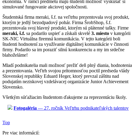
ekonómia. V rámci predmetu majú študenti možnosť vyskúšať si
simulované fungovanie akciovej spoločnosti.
Študentská firma meraki, š.f. na veľtrhu prezentovala svoj produkt,
ktorým je jedlý bezodpadový pohár. Firma ŠrobShop, š.f.
prezentovala svoj hlavný produkt, ktorým sú plátenné tašky. Firme
meraki, š.f.
sa podarilo uspieť a získali skvelé
3. miesto
v kategórii
SK-NIC Virtuálna firemná komunikácia. V tejto kategórii boli
študenti hodnotení za využívanie digitálnej komunikácie v činnosti
firmy. Podarilo sa im poraziť silnú konkurenciu a my im srdečne
blahoželáme!
Mladí podnikatelia mali možnosť prežiť deň plný diania, hodnotenia
a prezentovania. Veľtrh svojou prítomnosťou poctil predseda vlády
Slovenskej republiky Eduard Heger, ktorý prevzal záštitu nad
podujatím neziskovej vzdelávacej organizácie Junior Achievement
Slovensko.
Všetkým súťažiacim študentom ďakujeme za reprezentáciu školy.
Fotogaléria
— 27. ročník Veľtrhu podnikateľských talentov
Top
Pre viac informácií: