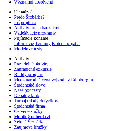
Významní absolventi
Uchádzači
Prečo Šrobárka?
Inšpirujte sa
Aktivity pre uchádzačov
Vzdelávacie programy
Prijímacie konanie
Informácie
Termíny
Kritériá prijatia
Modelové testy
Aktivity
Pravidelné aktivity
Zahraničné exkurzie
Buddy program
Medzinárodná cena vojvodu z Edinburghu
Študentské slovo
Naše podcasty
Debatný klub
Turnaj mladých fyzikov
Študentská firma
Červené stužky
Mobilný odber krvi
Zelená Šrobárka
Záujmové krúžky