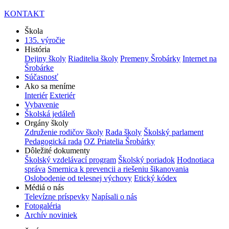
KONTAKT
Škola
135. výročie
História
Dejiny školy
Riaditelia školy
Premeny Šrobárky
Internet na
Šrobárke
Súčasnosť
Ako sa meníme
Interiér
Exteriér
Vybavenie
Školská jedáleň
Orgány školy
Združenie rodičov školy
Rada školy
Školský parlament
Pedagogická rada
OZ Priatelia Šrobárky
Dôležité dokumenty
Školský vzdelávací program
Školský poriadok
Hodnotiaca
správa
Smernica k prevencii a riešeniu šikanovania
Oslobodenie od telesnej výchovy
Etický kódex
Médiá o nás
Televízne príspevky
Napísali o nás
Fotogaléria
Archív noviniek