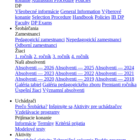
konanie
Admission Procedure
Policies
DP
Všeobecné informácie
General Information
Výberové
konanie
Selection Procedure
Handbook
Policies
IB DP
Faculty
DP Exams
Šrobárčania
Zamestnanci
Pedagogickí zamestnanci
Nepedagogickí zamestnanci
Odborní zamestnanci
Žiaci
1. ročník
2. ročník
3. ročník
4. ročník
Naši absolventi
Absolventi — 2026
Absolventi — 2025
Absolventi — 2024
Absolventi — 2023
Absolventi — 2022
Absolventi — 2021
Absolventi — 2020
Absolventi — 2019
Absolventi — 2018
Galéria tabiel
Galéria pedagogického zboru
Premianti ročníka
Úspešní žiaci
Významní absolventi
Uchádzači
Prečo Šrobárka?
Inšpirujte sa
Aktivity pre uchádzačov
Vzdelávacie programy
Prijímacie konanie
Informácie
Termíny
Kritériá prijatia
Modelové testy
Aktivity