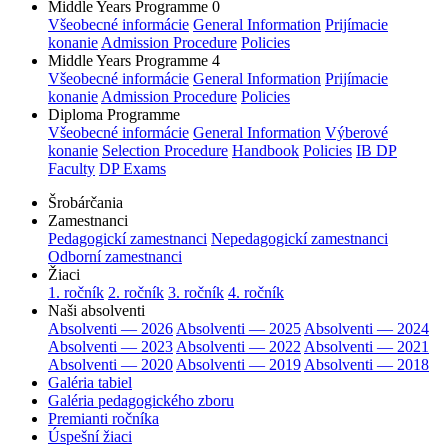
Middle Years Programme 0
Všeobecné informácie
General Information
Prijímacie
konanie
Admission Procedure
Policies
Middle Years Programme 4
Všeobecné informácie
General Information
Prijímacie
konanie
Admission Procedure
Policies
Diploma Programme
Všeobecné informácie
General Information
Výberové
konanie
Selection Procedure
Handbook
Policies
IB DP
Faculty
DP Exams
Šrobárčania
Zamestnanci
Pedagogickí zamestnanci
Nepedagogickí zamestnanci
Odborní zamestnanci
Žiaci
1. ročník
2. ročník
3. ročník
4. ročník
Naši absolventi
Absolventi — 2026
Absolventi — 2025
Absolventi — 2024
Absolventi — 2023
Absolventi — 2022
Absolventi — 2021
Absolventi — 2020
Absolventi — 2019
Absolventi — 2018
Galéria tabiel
Galéria pedagogického zboru
Premianti ročníka
Úspešní žiaci