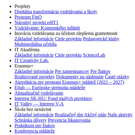
Projekty
Digitálna transformácia vzdelávania a školy
Program FinQ
Národný projekt edIT1
Vzdelávanie: Komenského inštitút
Inovácia vzdelávania za účelom zlepšenia gramotnosti
Základné informácie
Ciele projektu
Pedagogické kluby
Multimediálna učebňa
IT Akadémia
Základné informácie
Ciele projektu
ScienceLab
IT Creativity Lab.
Erasmus+
Základné informácie
Pre zamestnancov
Pre žiakov
Realizované projekty
Dokumenty na stiahnutie
Časté otázky
Akreditácia pre program Erasmus+ mládež (2021 – 2027)
Eljub — Európske stretnutia mládeže
Aktualizačné vzdelávanie
Interreg SK-HU: Fond malých projektov
IT Valley — Interreg V-A
Škola bez nenávisti
Základné informácie
Realizačný tím
Akčný plán
Naše aktivity
Schránka dôvery
Prevencia šikanovania
Praktikum pre žiakov
Konferencia mládeže