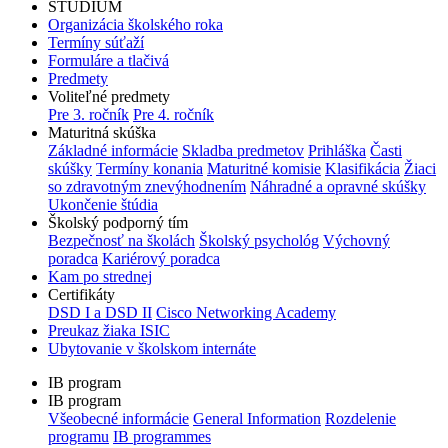
ŠTÚDIUM
Organizácia školského roka
Termíny súťaží
Formuláre a tlačivá
Predmety
Voliteľné predmety
Pre 3. ročník
Pre 4. ročník
Maturitná skúška
Základné informácie
Skladba predmetov
Prihláška
Časti
skúšky
Termíny konania
Maturitné komisie
Klasifikácia
Žiaci
so zdravotným znevýhodnením
Náhradné a opravné skúšky
Ukončenie štúdia
Školský podporný tím
Bezpečnosť na školách
Školský psychológ
Výchovný
poradca
Kariérový poradca
Kam po strednej
Certifikáty
DSD I a DSD II
Cisco Networking Academy
Preukaz žiaka ISIC
Ubytovanie v školskom internáte
IB program
IB program
Všeobecné informácie
General Information
Rozdelenie
programu
IB programmes