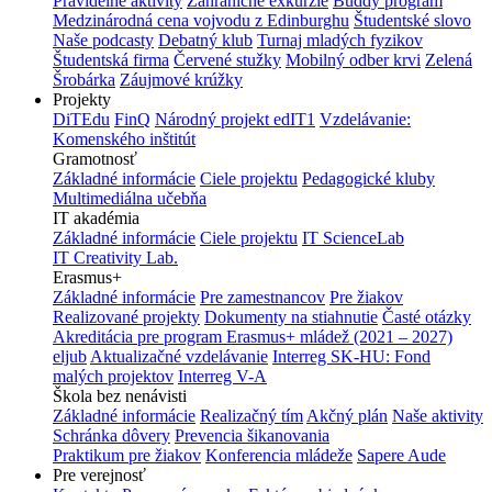
Pravidelné aktivity
Zahraničné exkurzie
Buddy program
Medzinárodná cena vojvodu z Edinburghu
Študentské slovo
Naše podcasty
Debatný klub
Turnaj mladých fyzikov
Študentská firma
Červené stužky
Mobilný odber krvi
Zelená
Šrobárka
Záujmové krúžky
Projekty
DiTEdu
FinQ
Národný projekt edIT1
Vzdelávanie:
Komenského inštitút
Gramotnosť
Základné informácie
Ciele projektu
Pedagogické kluby
Multimediálna učebňa
IT akadémia
Základné informácie
Ciele projektu
IT ScienceLab
IT Creativity Lab.
Erasmus+
Základné informácie
Pre zamestnancov
Pre žiakov
Realizované projekty
Dokumenty na stiahnutie
Časté otázky
Akreditácia pre program Erasmus+ mládež (2021 – 2027)
eljub
Aktualizačné vzdelávanie
Interreg SK-HU: Fond
malých projektov
Interreg V-A
Škola bez nenávisti
Základné informácie
Realizačný tím
Akčný plán
Naše aktivity
Schránka dôvery
Prevencia šikanovania
Praktikum pre žiakov
Konferencia mládeže
Sapere Aude
Pre verejnosť