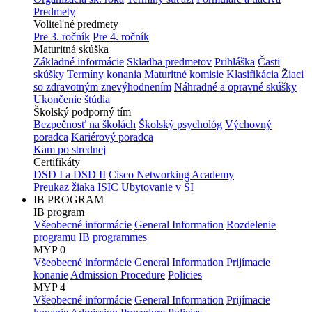
Predmety
Voliteľné predmety
Pre 3. ročník
Pre 4. ročník
Maturitná skúška
Základné informácie
Skladba predmetov
Prihláška
Časti
skúšky
Termíny konania
Maturitné komisie
Klasifikácia
Žiaci
so zdravotným znevýhodnením
Náhradné a opravné skúšky
Ukončenie štúdia
Školský podporný tím
Bezpečnosť na školách
Školský psychológ
Výchovný
poradca
Kariérový poradca
Kam po strednej
Certifikáty
DSD I a DSD II
Cisco Networking Academy
Preukaz žiaka ISIC
Ubytovanie v ŠI
IB PROGRAM
IB program
Všeobecné informácie
General Information
Rozdelenie
programu
IB programmes
MYP 0
Všeobecné informácie
General Information
Prijímacie
konanie
Admission Procedure
Policies
MYP 4
Všeobecné informácie
General Information
Prijímacie