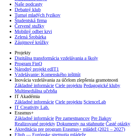
Naše podcasty
Debatný klub
Turnaj mladých fyzikov
Študentská firma
Červené stužky
Mobilný odber krvi
Zelená Šrobárka
Záujmové krúžky
Projekty
Digitálna transformácia vzdelávania a školy
Program FinQ
Národný projekt edIT1
Vzdelávanie: Komenského inštitút
Inovácia vzdelávania za účelom zlepšenia gramotnosti
Základné informácie
Ciele projektu
Pedagogické kluby
Multimediálna učebňa
IT Akadémia
Základné informácie
Ciele projektu
ScienceLab
IT Creativity Lab.
Erasmus+
Základné informácie
Pre zamestnancov
Pre žiakov
Realizované projekty
Dokumenty na stiahnutie
Časté otázky
Akreditácia pre program Erasmus+ mládež (2021 – 2027)
Eljub — Európske stretnutia mládeže