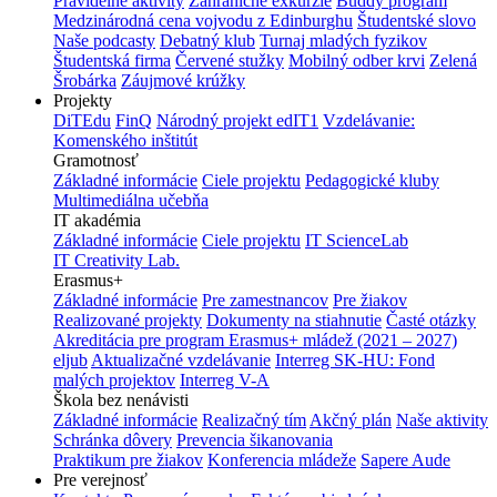
Pravidelné aktivity
Zahraničné exkurzie
Buddy program
Medzinárodná cena vojvodu z Edinburghu
Študentské slovo
Naše podcasty
Debatný klub
Turnaj mladých fyzikov
Študentská firma
Červené stužky
Mobilný odber krvi
Zelená
Šrobárka
Záujmové krúžky
Projekty
DiTEdu
FinQ
Národný projekt edIT1
Vzdelávanie:
Komenského inštitút
Gramotnosť
Základné informácie
Ciele projektu
Pedagogické kluby
Multimediálna učebňa
IT akadémia
Základné informácie
Ciele projektu
IT ScienceLab
IT Creativity Lab.
Erasmus+
Základné informácie
Pre zamestnancov
Pre žiakov
Realizované projekty
Dokumenty na stiahnutie
Časté otázky
Akreditácia pre program Erasmus+ mládež (2021 – 2027)
eljub
Aktualizačné vzdelávanie
Interreg SK-HU: Fond
malých projektov
Interreg V-A
Škola bez nenávisti
Základné informácie
Realizačný tím
Akčný plán
Naše aktivity
Schránka dôvery
Prevencia šikanovania
Praktikum pre žiakov
Konferencia mládeže
Sapere Aude
Pre verejnosť