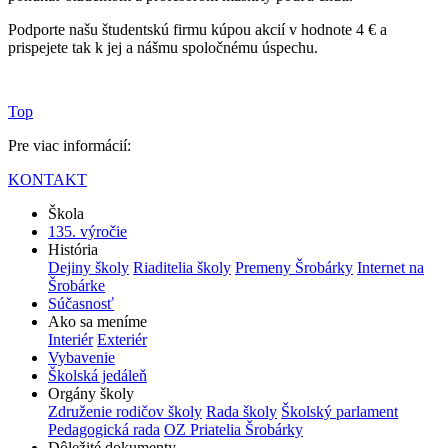
Podporte našu študentskú firmu kúpou akcií v hodnote 4 € a
prispejete tak k jej a nášmu spoločnému úspechu.
Top
Pre viac informácií:
KONTAKT
Škola
135. výročie
História
Dejiny školy
Riaditelia školy
Premeny Šrobárky
Internet na
Šrobárke
Súčasnosť
Ako sa meníme
Interiér
Exteriér
Vybavenie
Školská jedáleň
Orgány školy
Združenie rodičov školy
Rada školy
Školský parlament
Pedagogická rada
OZ Priatelia Šrobárky
Dôležité dokumenty