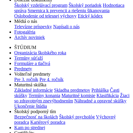
Školský vzdelávací program
Školský poriadok
Hodnotiaca
správa
Smernica k prevencii a riešeniu šikanovania
Oslobodenie od telesnej výchovy
Etický kódex
Médiá o nás
Televízne príspevky
Napísali o nás
Fotogaléria
Archív noviniek
ŠTÚDIUM
Organizácia školského roka
Termíny súťaží
Formuláre a tlačivá
Predmety
Voliteľné predmety
Pre 3. ročník
Pre 4. ročník
Maturitná skúška
Základné informácie
Skladba predmetov
Prihláška
Časti
skúšky
Termíny konania
Maturitné komisie
Klasifikácia
Žiaci
so zdravotným znevýhodnením
Náhradné a opravné skúšky
Ukončenie štúdia
Školský podporný tím
Bezpečnosť na školách
Školský psychológ
Výchovný
poradca
Kariérový poradca
Kam po strednej
Certifikáty