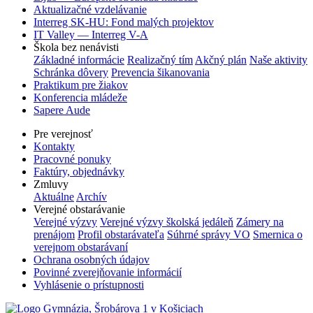
Aktualizačné vzdelávanie
Interreg SK-HU: Fond malých projektov
IT Valley — Interreg V-A
Škola bez nenávisti
Základné informácie
Realizačný tím
Akčný plán
Naše aktivity
Schránka dôvery
Prevencia šikanovania
Praktikum pre žiakov
Konferencia mládeže
Sapere Aude
Pre verejnosť
Kontakty
Pracovné ponuky
Faktúry, objednávky
Zmluvy
Aktuálne
Archív
Verejné obstarávanie
Verejné výzvy
Verejné výzvy školská jedáleň
Zámery na
prenájom
Profil obstarávateľa
Súhrné správy VO
Smernica o
verejnom obstarávaní
Ochrana osobných údajov
Povinné zverejňovanie informácií
Vyhlásenie o prístupnosti