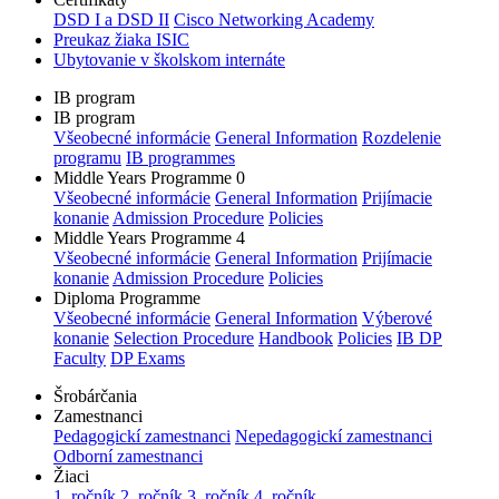
DSD I a DSD II
Cisco Networking Academy
Preukaz žiaka ISIC
Ubytovanie v školskom internáte
IB program
IB program
Všeobecné informácie
General Information
Rozdelenie
programu
IB programmes
Middle Years Programme 0
Všeobecné informácie
General Information
Prijímacie
konanie
Admission Procedure
Policies
Middle Years Programme 4
Všeobecné informácie
General Information
Prijímacie
konanie
Admission Procedure
Policies
Diploma Programme
Všeobecné informácie
General Information
Výberové
konanie
Selection Procedure
Handbook
Policies
IB DP
Faculty
DP Exams
Šrobárčania
Zamestnanci
Pedagogickí zamestnanci
Nepedagogickí zamestnanci
Odborní zamestnanci
Žiaci
1. ročník
2. ročník
3. ročník
4. ročník