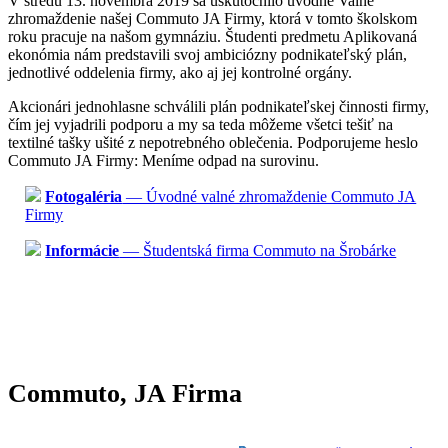
V stredu 13. novembra 2019 sa uskutočnilo úvodné Valné
zhromaždenie našej Commuto JA Firmy, ktorá v tomto školskom
roku pracuje na našom gymnáziu. Študenti predmetu Aplikovaná
ekonómia nám predstavili svoj ambiciózny podnikateľský plán,
jednotlivé oddelenia firmy, ako aj jej kontrolné orgány.
Akcionári jednohlasne schválili plán podnikateľskej činnosti firmy,
čím jej vyjadrili podporu a my sa teda môžeme všetci tešiť na
textilné tašky ušité z nepotrebného oblečenia. Podporujeme heslo
Commuto JA Firmy: Meníme odpad na surovinu.
Fotogaléria
— Úvodné valné zhromaždenie Commuto JA
Firmy
Informácie
— Študentská firma Commuto na Šrobárke
Commuto, JA Firma