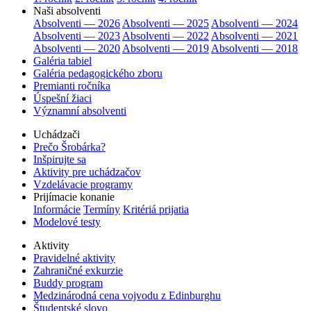
Naši absolventi
Absolventi — 2026
Absolventi — 2025
Absolventi — 2024
Absolventi — 2023
Absolventi — 2022
Absolventi — 2021
Absolventi — 2020
Absolventi — 2019
Absolventi — 2018
Galéria tabiel
Galéria pedagogického zboru
Premianti ročníka
Úspešní žiaci
Významní absolventi
Uchádzači
Prečo Šrobárka?
Inšpirujte sa
Aktivity pre uchádzačov
Vzdelávacie programy
Prijímacie konanie
Informácie
Termíny
Kritériá prijatia
Modelové testy
Aktivity
Pravidelné aktivity
Zahraničné exkurzie
Buddy program
Medzinárodná cena vojvodu z Edinburghu
Študentské slovo