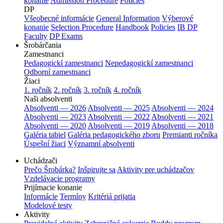
konanie
Admission Procedure
Policies
DP
Všeobecné informácie
General Information
Výberové
konanie
Selection Procedure
Handbook
Policies
IB DP
Faculty
DP Exams
Šrobárčania
Zamestnanci
Pedagogickí zamestnanci
Nepedagogickí zamestnanci
Odborní zamestnanci
Žiaci
1. ročník
2. ročník
3. ročník
4. ročník
Naši absolventi
Absolventi — 2026
Absolventi — 2025
Absolventi — 2024
Absolventi — 2023
Absolventi — 2022
Absolventi — 2021
Absolventi — 2020
Absolventi — 2019
Absolventi — 2018
Galéria tabiel
Galéria pedagogického zboru
Premianti ročníka
Úspešní žiaci
Významní absolventi
Uchádzači
Prečo Šrobárka?
Inšpirujte sa
Aktivity pre uchádzačov
Vzdelávacie programy
Prijímacie konanie
Informácie
Termíny
Kritériá prijatia
Modelové testy
Aktivity