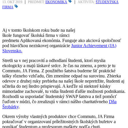
13. OKT 2019
PREDMET:
EKONOMIKA
AKTIVITA:
ŠTUDENTSKÁ
FIRMA
Aj v tomto školskom roku bude na našej
škole fungovať školská firma v rámci
predmetu Aplikovaná ekonómia. Funguje ako akciová spoločnosť
pod hlavičkou neziskovej organizácie
Junior Achievement (JA)
Slovensko.
Stretli sa v nej pracovití a odhodlaní študenti, ktorí myslia
ekologicky a majú láskavé srdce. Je čas na zmenu, a preto je tu
Commuto, JA Firma. Z použitého šatstva budeme šiť praktické
tašky rôzneho vzhľadu, čím zmeníme odpad na surovinu. Zbierka
odevov z druhej ruky prebieha na našej škole nepretržite, študenti aj
učitelia do nej štedro prispievajú. A keďže sú niektoré kúsky
mimoriadne zachovalé, tu vidia študenti ďalšie možnosti podnikania.
Rozhodli sa usporiadať študentský SWAP šatstva a tiež pomôcť
ľuďom v núdzi, čo zrealizujú v rámci nášho charitatívneho
Dňa
Šrobárky
.
Okrem výroby vlastných produktov chce Commuto, JA Firma
pokračovať v organizovaní príležitostných školských bufetov a
ponúkať študentom a profesorom maškrty podľa chuti.