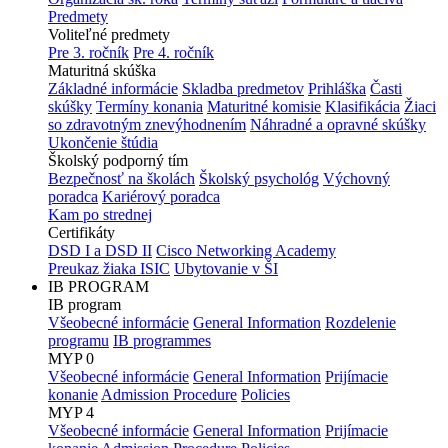
Predmety
Voliteľné predmety
Pre 3. ročník
Pre 4. ročník
Maturitná skúška
Základné informácie
Skladba predmetov
Prihláška
Časti
skúšky
Termíny konania
Maturitné komisie
Klasifikácia
Žiaci
so zdravotným znevýhodnením
Náhradné a opravné skúšky
Ukončenie štúdia
Školský podporný tím
Bezpečnosť na školách
Školský psychológ
Výchovný
poradca
Kariérový poradca
Kam po strednej
Certifikáty
DSD I a DSD II
Cisco Networking Academy
Preukaz žiaka ISIC
Ubytovanie v ŠI
IB PROGRAM
IB program
Všeobecné informácie
General Information
Rozdelenie
programu
IB programmes
MYP 0
Všeobecné informácie
General Information
Prijímacie
konanie
Admission Procedure
Policies
MYP 4
Všeobecné informácie
General Information
Prijímacie