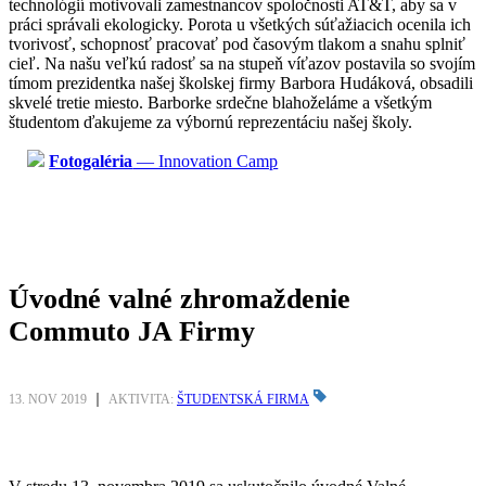
technológií motivovali zamestnancov spoločnosti AT&T, aby sa v
práci správali ekologicky. Porota u všetkých súťažiacich ocenila ich
tvorivosť, schopnosť pracovať pod časovým tlakom a snahu splniť
cieľ. Na našu veľkú radosť sa na stupeň víťazov postavila so svojím
tímom prezidentka našej školskej firmy Barbora Hudáková, obsadili
skvelé tretie miesto. Barborke srdečne blahoželáme a všetkým
študentom ďakujeme za výbornú reprezentáciu našej školy.
Fotogaléria
— Innovation Camp
Úvodné valné zhromaždenie
Commuto JA Firmy
13. NOV 2019
AKTIVITA:
ŠTUDENTSKÁ FIRMA