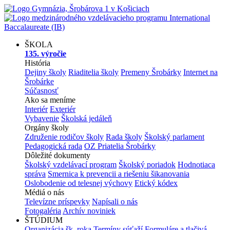
ŠKOLA
135. výročie
História
Dejiny školy
Riaditelia školy
Premeny Šrobárky
Internet na
Šrobárke
Súčasnosť
Ako sa meníme
Interiér
Exteriér
Vybavenie
Školská jedáleň
Orgány školy
Združenie rodičov školy
Rada školy
Školský parlament
Pedagogická rada
OZ Priatelia Šrobárky
Dôležité dokumenty
Školský vzdelávací program
Školský poriadok
Hodnotiaca
správa
Smernica k prevencii a riešeniu šikanovania
Oslobodenie od telesnej výchovy
Etický kódex
Médiá o nás
Televízne príspevky
Napísali o nás
Fotogaléria
Archív noviniek
ŠTÚDIUM
Organizácia šk. roka
Termíny súťaží
Formuláre a tlačivá