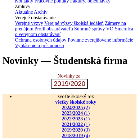
Kontakty
Pracovné ponuky
Faktúry, objednávky
Zmluvy
Aktuálne
Archív
Verejné obstarávanie
Verejné výzvy
Verejné výzvy školská jedáleň
Zámery na
prenájom
Profil obstarávateľa
Súhrnné správy VO
Smernica
o verejnom obstarávaní
Ochrana osobných údajov
Povinne zverejňované informácie
Vyhlásenie o prístupnosti
Novinky — Študentská firma
Novinky za
2019/2020
zvoľte školský rok
všetky školské roky
2024/2025
(2)
2023/2024
(1)
2022/2023
(1)
2021/2022
(1)
2019/2020
(3)
2018/2019
(4)