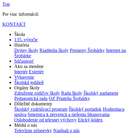
Top
Pre viac informácií:
KONTAKT
Škola
135. výročie
História
Dejiny školy
Riaditelia školy
Premeny Šrobárky
Internet na
Šrobárke
Súčasnosť
Ako sa meníme
Interiér
Exteriér
Vybavenie
Školská jedáleň
Orgány školy
Združenie rodičov školy
Rada školy
Školský parlament
Pedagogická rada
OZ Priatelia Šrobárky
Dôležité dokumenty
Školský vzdelávací program
Školský poriadok
Hodnotiaca
správa
Smernica k prevencii a riešeniu šikanovania
Oslobodenie od telesnej výchovy
Etický kódex
Médiá o nás
Televízne príspevky
Napísali o nás