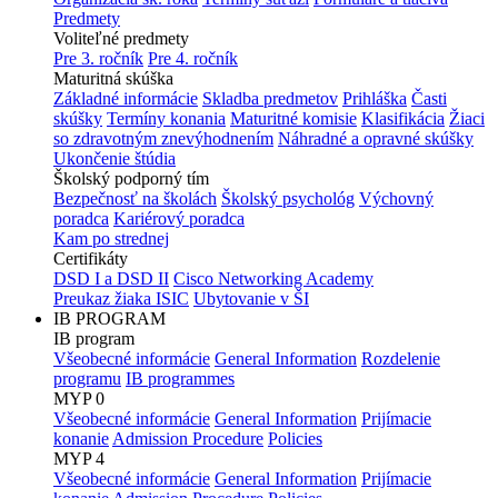
Predmety
Voliteľné predmety
Pre 3. ročník
Pre 4. ročník
Maturitná skúška
Základné informácie
Skladba predmetov
Prihláška
Časti
skúšky
Termíny konania
Maturitné komisie
Klasifikácia
Žiaci
so zdravotným znevýhodnením
Náhradné a opravné skúšky
Ukončenie štúdia
Školský podporný tím
Bezpečnosť na školách
Školský psychológ
Výchovný
poradca
Kariérový poradca
Kam po strednej
Certifikáty
DSD I a DSD II
Cisco Networking Academy
Preukaz žiaka ISIC
Ubytovanie v ŠI
IB PROGRAM
IB program
Všeobecné informácie
General Information
Rozdelenie
programu
IB programmes
MYP 0
Všeobecné informácie
General Information
Prijímacie
konanie
Admission Procedure
Policies
MYP 4
Všeobecné informácie
General Information
Prijímacie