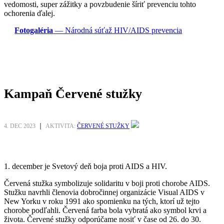
vedomosti, super zážitky a povzbudenie šíriť prevenciu tohto
ochorenia ďalej.
Fotogaléria
— Národná súťaž HIV/AIDS prevencia
Kampaň Červené stužky
4. DEC 2023
AKTIVITA:
ČERVENÉ STUŽKY
1. december
je Svetový deň boja proti AIDS a HIV.
Červená stužka symbolizuje solidaritu v boji proti chorobe AIDS.
Stužku navrhli členovia dobročinnej organizácie Visual AIDS v
New Yorku v roku 1991 ako spomienku na tých, ktorí už tejto
chorobe podľahli. Červená farba bola vybratá ako symbol krvi a
života. Červené stužky odporúčame nosiť v čase od
26.
do
30.