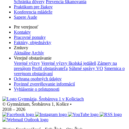
Schránka dôvery
Prevencia šikanovania
Praktikum pre žiakov
Konferencia mládeže
Sapere Aude
Pre verejnosť
Kontakty
Pracovné ponuky
Faktúry, objednávky
Zmluvy
Aktuálne
Archív
Verejné obstarávanie
Verejné výzvy
Verejné výzvy školská jedáleň
Zámery na
prenájom
Profil obstarávateľa
Súhrné správy VO
Smernica o
verejnom obstarávaní
Ochrana osobných údajov
Povinné zverejňovanie informácií
Vyhlásenie o prístupnosti
© Gymnázium, Šrobárova 1, Košice
•
2018 – 2026