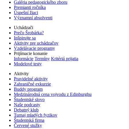
Galéria pedagogického zboru
Premianti ročníka
Úspešní žiaci
Významní absolventi
Uchádzači
Prečo Šrobárka?
Inšpirujte sa
Aktivity pre uchádzačov
Vzdelávacie programy
Prijímacie konanie
Informácie
Termíny
Kritériá prijatia
Modelové testy
Aktivity
Pravidelné aktivity
Zahraničné exkurzie
Buddy program
Medzinárodná cena vojvodu z Edinburghu
Študentské slovo
Naše podcasty
Debatný klub
Turnaj mladých fyzikov
Študentská firma
Červené stužky