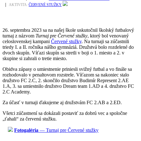
AKTIVITA:
ČERVENÉ STUŽKY
26. septembra 2023 sa na našej škole uskutočnil školský futbalový
turnaj z názvom
Turnaj pre Červené stužky
, ktorý bol venovaný
celoslovenskej kampani
Červené stužky
. Na turnaji sa zúčastnili
triedy I. a II. ročníka nášho gymnáziá. Družstvá bolo rozdelené do
dvoch skupín. Víťazi skupín sa stretli v boji o 1. miesto a 2. v
skupine si zahrali o tretie miesto.
Obidva zápasy o umiestnenie priniesli svižný futbal a vo finále sa
rozhodovalo v penaltovom rozstrele. Víťazom sa nakoniec stalo
družstvo FC 2.C, 2. skončilo družstvo Budimír Represent 2.AE
1.A, 3. sa umiestnilo družstvo Dream team 1.AD a 4. družstvo FC
2.C Academy.
Za účasť v turnaji ďakujeme aj družstvám FC 2.AB a 2.ED.
Všetci zúčastnení sa dokázali postaviť za dobrú vec a spoločne
„ťahali“ za červenú stužku.
Fotogaléria
— Turnaj pre Červené stužky