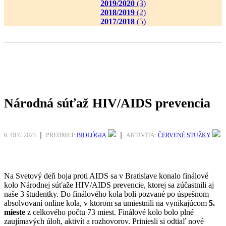
2019/2020
(3)
2018/2019
(2)
2017/2018
(5)
Národná súťaž HIV/AIDS prevencia
6. DEC 2023
PREDMET:
BIOLÓGIA
AKTIVITA:
ČERVENÉ STUŽKY
Na Svetový deň boja proti AIDS sa v Bratislave konalo finálové
kolo Národnej súťaže HIV/AIDS prevencie, ktorej sa zúčastnili aj
naše 3 študentky. Do finálového kola boli pozvané po úspešnom
absolvovaní online kola, v ktorom sa umiestnili na vynikajúcom
5.
mieste
z celkového počtu 73 miest. Finálové kolo bolo plné
zaujímavých úloh, aktivít a rozhovorov. Priniesli si odtiaľ nové