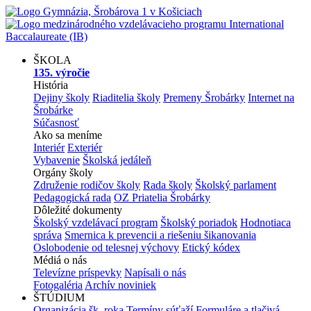
ŠKOLA
135. výročie
História
Dejiny školy
Riaditelia školy
Premeny Šrobárky
Internet na
Šrobárke
Súčasnosť
Ako sa meníme
Interiér
Exteriér
Vybavenie
Školská jedáleň
Orgány školy
Združenie rodičov školy
Rada školy
Školský parlament
Pedagogická rada
OZ Priatelia Šrobárky
Dôležité dokumenty
Školský vzdelávací program
Školský poriadok
Hodnotiaca
správa
Smernica k prevencii a riešeniu šikanovania
Oslobodenie od telesnej výchovy
Etický kódex
Médiá o nás
Televízne príspevky
Napísali o nás
Fotogaléria
Archív noviniek
ŠTÚDIUM
Organizácia šk. roka
Termíny súťaží
Formuláre a tlačivá