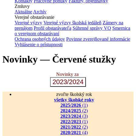
Kontakty
Pracovné ponuky
Faktúry, objednávky
Zmluvy
Aktuálne
Archív
Verejné obstarávanie
Verejné výzvy
Verejné výzvy školská jedáleň
Zámery na
prenájom
Profil obstarávateľa
Súhrnné správy VO
Smernica
o verejnom obstarávaní
Ochrana osobných údajov
Povinne zverejňované informácie
Vyhlásenie o prístupnosti
Novinky — Červené stužky
Novinky za
2023/2024
zvoľte školský rok
všetky školské roky
2025/2026
(1)
2024/2025
(2)
2023/2024
(3)
2022/2023
(1)
2021/2022
(2)
2020/2021
(4)