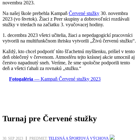
novembra 2023
.
Na našej škole prebehla Kampaň
Červené stužky
30. novembra
2023
(vo štvrtok). Žiaci z Peer skupiny a dobrovoľníci rozdávali
stužky v triedach na začiatku 3. vyučovacej hodiny.
1. decembra 2023
všetci učitelia, žiaci a nepedagogickí pracovníci
vytvorili na multifunkčnom ihrisku vytvorili „Živú červenú stužku“.
Každý, kto chcel podporiť túto šľachetnú myšlienku, prišiel v tento
deň oblečený v červenom. Atmosféru tejto krásnej akcie umocnil aj
čerstvo napadnutý sneh. Veríme, že sme spoločne podporili tento
deň a všetci ťahali za rovnakú „stužku.“
Fotogaléria
— Kampaň Červené stužky 2023
Turnaj pre Červené stužky
30. SEP 2023
PREDMET:
TELESNÁ A ŠPORTOVÁ VÝCHOVA