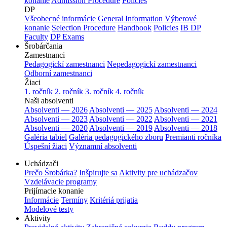
konanie
Admission Procedure
Policies
DP
Všeobecné informácie
General Information
Výberové
konanie
Selection Procedure
Handbook
Policies
IB DP
Faculty
DP Exams
Šrobárčania
Zamestnanci
Pedagogickí zamestnanci
Nepedagogickí zamestnanci
Odborní zamestnanci
Žiaci
1. ročník
2. ročník
3. ročník
4. ročník
Naši absolventi
Absolventi — 2026
Absolventi — 2025
Absolventi — 2024
Absolventi — 2023
Absolventi — 2022
Absolventi — 2021
Absolventi — 2020
Absolventi — 2019
Absolventi — 2018
Galéria tabiel
Galéria pedagogického zboru
Premianti ročníka
Úspešní žiaci
Významní absolventi
Uchádzači
Prečo Šrobárka?
Inšpirujte sa
Aktivity pre uchádzačov
Vzdelávacie programy
Prijímacie konanie
Informácie
Termíny
Kritériá prijatia
Modelové testy
Aktivity