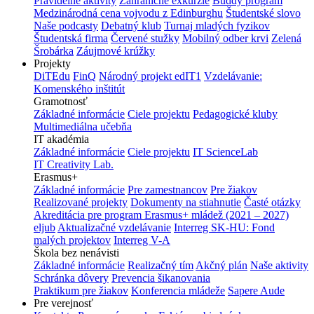
Pravidelné aktivity
Zahraničné exkurzie
Buddy program
Medzinárodná cena vojvodu z Edinburghu
Študentské slovo
Naše podcasty
Debatný klub
Turnaj mladých fyzikov
Študentská firma
Červené stužky
Mobilný odber krvi
Zelená
Šrobárka
Záujmové krúžky
Projekty
DiTEdu
FinQ
Národný projekt edIT1
Vzdelávanie:
Komenského inštitút
Gramotnosť
Základné informácie
Ciele projektu
Pedagogické kluby
Multimediálna učebňa
IT akadémia
Základné informácie
Ciele projektu
IT ScienceLab
IT Creativity Lab.
Erasmus+
Základné informácie
Pre zamestnancov
Pre žiakov
Realizované projekty
Dokumenty na stiahnutie
Časté otázky
Akreditácia pre program Erasmus+ mládež (2021 – 2027)
eljub
Aktualizačné vzdelávanie
Interreg SK-HU: Fond
malých projektov
Interreg V-A
Škola bez nenávisti
Základné informácie
Realizačný tím
Akčný plán
Naše aktivity
Schránka dôvery
Prevencia šikanovania
Praktikum pre žiakov
Konferencia mládeže
Sapere Aude
Pre verejnosť