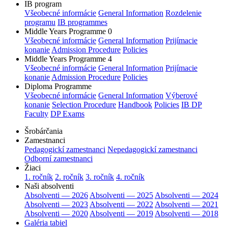
IB program
Všeobecné informácie
General Information
Rozdelenie
programu
IB programmes
Middle Years Programme 0
Všeobecné informácie
General Information
Prijímacie
konanie
Admission Procedure
Policies
Middle Years Programme 4
Všeobecné informácie
General Information
Prijímacie
konanie
Admission Procedure
Policies
Diploma Programme
Všeobecné informácie
General Information
Výberové
konanie
Selection Procedure
Handbook
Policies
IB DP
Faculty
DP Exams
Šrobárčania
Zamestnanci
Pedagogickí zamestnanci
Nepedagogickí zamestnanci
Odborní zamestnanci
Žiaci
1. ročník
2. ročník
3. ročník
4. ročník
Naši absolventi
Absolventi — 2026
Absolventi — 2025
Absolventi — 2024
Absolventi — 2023
Absolventi — 2022
Absolventi — 2021
Absolventi — 2020
Absolventi — 2019
Absolventi — 2018
Galéria tabiel