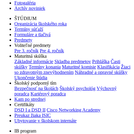
Fotogaléria
Archív noviniek
ŠTÚDIUM
Organizácia školského roka
Termíny súťaží
Formuláre a tlačivá
Predmety
Voliteľné predmety
Pre 3. ročník
Pre 4. ročník
Maturitná skúška
Základné informácie
Skladba predmetov
Prihláška
Časti
skúšky
Termíny konania
Maturitné komisie
Klasifikácia
Žiaci
so zdravotným znevýhodnením
Náhradné a opravné skúšky
Ukončenie štúdia
Školský podporný tím
Bezpečnosť na školách
Školský psychológ
Výchovný
poradca
Kariérový poradca
Kam po strednej
Certifikáty
DSD I a DSD II
Cisco Networking Academy
Preukaz žiaka ISIC
Ubytovanie v školskom internáte
IB program