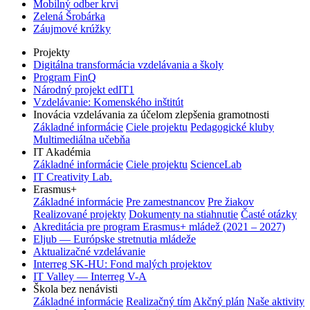
Mobilný odber krvi
Zelená Šrobárka
Záujmové krúžky
Projekty
Digitálna transformácia vzdelávania a školy
Program FinQ
Národný projekt edIT1
Vzdelávanie: Komenského inštitút
Inovácia vzdelávania za účelom zlepšenia gramotnosti
Základné informácie
Ciele projektu
Pedagogické kluby
Multimediálna učebňa
IT Akadémia
Základné informácie
Ciele projektu
ScienceLab
IT Creativity Lab.
Erasmus+
Základné informácie
Pre zamestnancov
Pre žiakov
Realizované projekty
Dokumenty na stiahnutie
Časté otázky
Akreditácia pre program Erasmus+ mládež (2021 – 2027)
Eljub — Európske stretnutia mládeže
Aktualizačné vzdelávanie
Interreg SK-HU: Fond malých projektov
IT Valley — Interreg V-A
Škola bez nenávisti
Základné informácie
Realizačný tím
Akčný plán
Naše aktivity