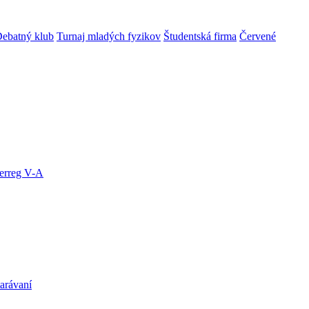
ebatný klub
Turnaj mladých fyzikov
Študentská firma
Červené
terreg V-A
arávaní