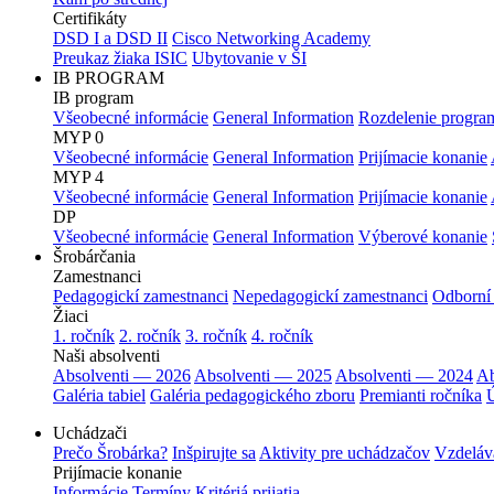
Certifikáty
DSD I a DSD II
Cisco Networking Academy
Preukaz žiaka ISIC
Ubytovanie v ŠI
IB PROGRAM
IB program
Všeobecné informácie
General Information
Rozdelenie progra
MYP 0
Všeobecné informácie
General Information
Prijímacie konanie
MYP 4
Všeobecné informácie
General Information
Prijímacie konanie
DP
Všeobecné informácie
General Information
Výberové konanie
Šrobárčania
Zamestnanci
Pedagogickí zamestnanci
Nepedagogickí zamestnanci
Odborní
Žiaci
1. ročník
2. ročník
3. ročník
4. ročník
Naši absolventi
Absolventi — 2026
Absolventi — 2025
Absolventi — 2024
Ab
Galéria tabiel
Galéria pedagogického zboru
Premianti ročníka
Ú
Uchádzači
Prečo Šrobárka?
Inšpirujte sa
Aktivity pre uchádzačov
Vzdeláv
Prijímacie konanie
Informácie
Termíny
Kritériá prijatia