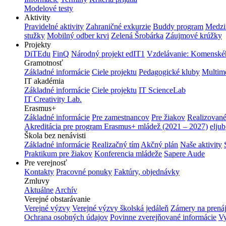
Modelové testy
Aktivity
Pravidelné aktivity
Zahraničné exkurzie
Buddy program
Medzi
stužky
Mobilný odber krvi
Zelená Šrobárka
Záujmové krúžky
Projekty
DiTEdu
FinQ
Národný projekt edIT1
Vzdelávanie: Komenského
Gramotnosť
Základné informácie
Ciele projektu
Pedagogické kluby
Multim
IT akadémia
Základné informácie
Ciele projektu
IT ScienceLab
IT Creativity Lab.
Erasmus+
Základné informácie
Pre zamestnancov
Pre žiakov
Realizované
Akreditácia pre program Erasmus+ mládež (2021 – 2027)
eljub
Škola bez nenávisti
Základné informácie
Realizačný tím
Akčný plán
Naše aktivity
Praktikum pre žiakov
Konferencia mládeže
Sapere Aude
Pre verejnosť
Kontakty
Pracovné ponuky
Faktúry, objednávky
Zmluvy
Aktuálne
Archív
Verejné obstarávanie
Verejné výzvy
Verejné výzvy školská jedáleň
Zámery na prená
Ochrana osobných údajov
Povinne zverejňované informácie
Vy