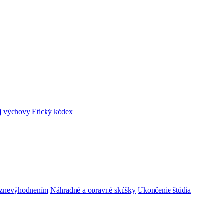
ej výchovy
Etický kódex
m znevýhodnením
Náhradné a opravné skúšky
Ukončenie štúdia