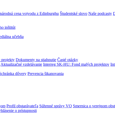
národná cena vojvodu z Edinburghu
Študentské slovo
Naše podcasty
D
 inštitút
ediálna učebňa
 projekty
Dokumenty na stiahnutie
Časté otázky
Aktualizačné vzdelávanie
Interreg SK-HU: Fond malých projektov
In
Schránka dôvery
Prevencia šikanovania
jom
Profil obstarávateľa
Súhrnné správy VO
Smernica o verejnom obst
hlásenie o prístupnosti