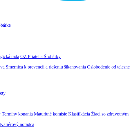
obárke
gická rada
OZ Priatelia Šrobárky
áva
Smernica k prevencii a riešeniu šikanovania
Oslobodenie od telesn
ety
y
Termíny konania
Maturitné komisie
Klasifikácia
Žiaci so zdravotný
Kariérový poradca