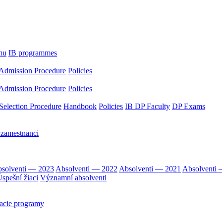
mu
IB programmes
Admission Procedure
Policies
Admission Procedure
Policies
Selection Procedure
Handbook
Policies
IB DP Faculty
DP Exams
 zamestnanci
solventi — 2023
Absolventi — 2022
Absolventi — 2021
Absolventi
spešní žiaci
Významní absolventi
acie programy