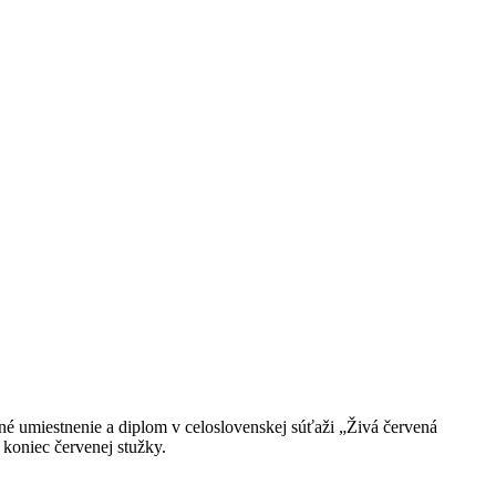
nné umiestnenie a diplom v celoslovenskej súťaži „Živá červená
koniec červenej stužky.