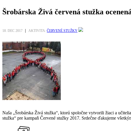
Šrobárska Živá červená stužka ocenen
18. DEC 2017
AKTIVITA:
ČERVENÉ STUŽKY
Naša „Šrobárska Živá stužka“, ktorú spoločne vytvorili žiaci a učite
stužka“ pre kampaň Červené stužky 2017. Srdečne ďakujeme všetkým, 