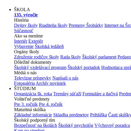
ŠKOLA
135. výročie
História
Dejiny školy
Riaditelia školy
Premeny Šrobárky
Internet na Šr
Súčasnosť
Ako sa meníme
Interiér
Exteriér
Vybavenie
Školská jedáleň
Orgány školy
Združenie rodičov školy
Rada školy
Školský parlament
Pedago
Dôležité dokumenty
Školský vzdelávací program
Školský poriadok
Hodnotiaca spr
Médiá o nás
Televízne príspevky
Napísali o nás
Fotogaléria
Archív noviniek
ŠTÚDIUM
Organizácia šk. roka
Termíny súťaží
Formuláre a tlačivá
Predm
Voliteľné predmety
Pre 3. ročník
Pre 4. ročník
Maturitná skúška
Základné informácie
Skladba predmetov
Prihláška
Časti skúšk
Školský podporný tím
Bezpečnosť na školách
Školský psychológ
Výchovný poradca
Kam po strednej