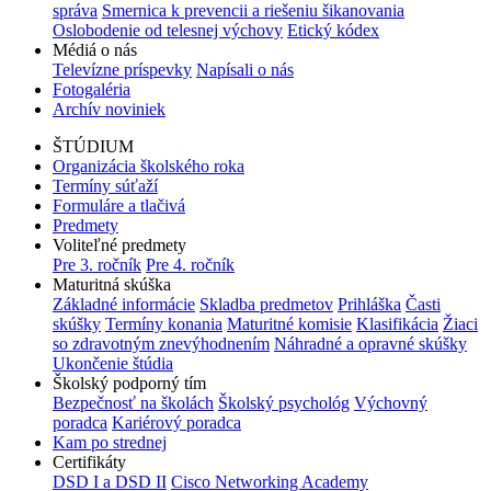
správa
Smernica k prevencii a riešeniu šikanovania
Oslobodenie od telesnej výchovy
Etický kódex
Médiá o nás
Televízne príspevky
Napísali o nás
Fotogaléria
Archív noviniek
ŠTÚDIUM
Organizácia školského roka
Termíny súťaží
Formuláre a tlačivá
Predmety
Voliteľné predmety
Pre 3. ročník
Pre 4. ročník
Maturitná skúška
Základné informácie
Skladba predmetov
Prihláška
Časti
skúšky
Termíny konania
Maturitné komisie
Klasifikácia
Žiaci
so zdravotným znevýhodnením
Náhradné a opravné skúšky
Ukončenie štúdia
Školský podporný tím
Bezpečnosť na školách
Školský psychológ
Výchovný
poradca
Kariérový poradca
Kam po strednej
Certifikáty
DSD I a DSD II
Cisco Networking Academy