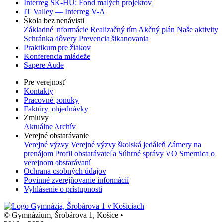
Interreg SK-HU: Fond malých projektov
IT Valley — Interreg V-A
Škola bez nenávisti
Základné informácie
Realizačný tím
Akčný plán
Naše aktivity
Schránka dôvery
Prevencia šikanovania
Praktikum pre žiakov
Konferencia mládeže
Sapere Aude
Pre verejnosť
Kontakty
Pracovné ponuky
Faktúry, objednávky
Zmluvy
Aktuálne
Archív
Verejné obstarávanie
Verejné výzvy
Verejné výzvy školská jedáleň
Zámery na
prenájom
Profil obstarávateľa
Súhrné správy VO
Smernica o
verejnom obstarávaní
Ochrana osobných údajov
Povinné zverejňovanie informácií
Vyhlásenie o prístupnosti
© Gymnázium, Šrobárova 1, Košice
•