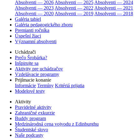
Absolventi — 2026
Absolventi — 2025
Absolventi — 2024
Absolventi — 2023
Absolventi — 2022
Absolventi — 2021
Absolventi — 2020
Absolventi — 2019
Absolventi — 2018
Galéria tabiel
Galéria pedagogického zboru
Premianti ročníka
Úspešní žiaci
Významní absolventi
Uchádzači
Prečo Šrobárka?
Inšpirujte sa
Aktivity pre uchádzačov
Vzdelávacie programy
Prijímacie konanie
Informácie
Termíny
Kritériá prijatia
Modelové testy
Aktivity
Pravidelné aktivity
Zahraničné exkurzie
Buddy program
Medzinárodná cena vojvodu z Edinburghu
Študentské slovo
Naše podcasty