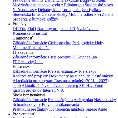
Pravidelné aktivity
Zahraničné exkurzie
Buddy program
Medzinárodná cena vojvodu z Edinburghu
Študentské slovo
Naše podcasty
Debatný klub
Turnaj mladých fyzikov
Študentská firma
Červené stužky
Mobilný odber krvi
Zelená
Šrobárka
Záujmové krúžky
Projekty
DiTEdu
FinQ
Národný projekt edIT1
Vzdelávanie:
Komenského inštitút
Gramotnosť
Základné informácie
Ciele projektu
Pedagogické kluby
Multimediálna učebňa
IT akadémia
Základné informácie
Ciele projektu
IT ScienceLab
IT Creativity Lab.
Erasmus+
Základné informácie
Pre zamestnancov
Pre žiakov
Realizované projekty
Dokumenty na stiahnutie
Časté otázky
Akreditácia pre program Erasmus+ mládež (2021 – 2027)
eljub
Aktualizačné vzdelávanie
Interreg SK-HU: Fond
malých projektov
Interreg V-A
Škola bez nenávisti
Základné informácie
Realizačný tím
Akčný plán
Naše aktivity
Schránka dôvery
Prevencia šikanovania
Praktikum pre žiakov
Konferencia mládeže
Sapere Aude
Pre verejnosť