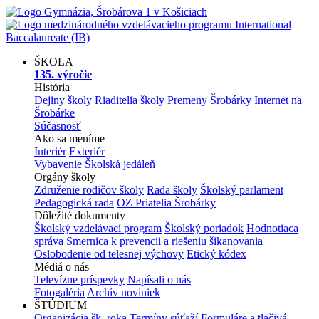
ŠKOLA
135. výročie
História
Dejiny školy
Riaditelia školy
Premeny Šrobárky
Internet na
Šrobárke
Súčasnosť
Ako sa meníme
Interiér
Exteriér
Vybavenie
Školská jedáleň
Orgány školy
Združenie rodičov školy
Rada školy
Školský parlament
Pedagogická rada
OZ Priatelia Šrobárky
Dôležité dokumenty
Školský vzdelávací program
Školský poriadok
Hodnotiaca
správa
Smernica k prevencii a riešeniu šikanovania
Oslobodenie od telesnej výchovy
Etický kódex
Médiá o nás
Televízne príspevky
Napísali o nás
Fotogaléria
Archív noviniek
ŠTÚDIUM
Organizácia šk. roka
Termíny súťaží
Formuláre a tlačivá