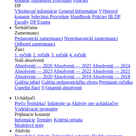
konanie
Admission Procedure
Policies
DP
Všeobecné informácie
General Information
Výberové
konanie
Selection Procedure
Handbook
Policies
IB DP
Faculty
DP Exams
Šrobárčania
Zamestnanci
Pedagogickí zamestnanci
Nepedagogickí zamestnanci
Odborní zamestnanci
Žiaci
1. ročník
2. ročník
3. ročník
4. ročník
Naši absolventi
Absolventi — 2026
Absolventi — 2025
Absolventi — 2024
Absolventi — 2023
Absolventi — 2022
Absolventi — 2021
Absolventi — 2020
Absolventi — 2019
Absolventi — 2018
Galéria tabiel
Galéria pedagogického zboru
Premianti ročníka
Úspešní žiaci
Významní absolventi
Uchádzači
Prečo Šrobárka?
Inšpirujte sa
Aktivity pre uchádzačov
Vzdelávacie programy
Prijímacie konanie
Informácie
Termíny
Kritériá prijatia
Modelové testy
Aktivity