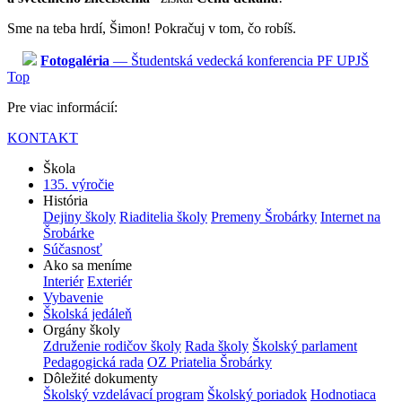
Sme na teba hrdí, Šimon! Pokračuj v tom, čo robíš.
Fotogaléria
— Študentská vedecká konferencia PF UPJŠ
Top
Pre viac informácií:
KONTAKT
Škola
135. výročie
História
Dejiny školy
Riaditelia školy
Premeny Šrobárky
Internet na
Šrobárke
Súčasnosť
Ako sa meníme
Interiér
Exteriér
Vybavenie
Školská jedáleň
Orgány školy
Združenie rodičov školy
Rada školy
Školský parlament
Pedagogická rada
OZ Priatelia Šrobárky
Dôležité dokumenty
Školský vzdelávací program
Školský poriadok
Hodnotiaca