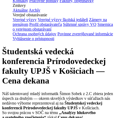
Kontakty
Pracovné ponuky
Faktúry, objednávky
Zmluvy
Aktuálne
Archív
Verejné obstarávanie
Verejné výzvy
Verejné výzvy školská jedáleň
Zámery na
prenájom
Profil obstarávateľa
Súhrnné správy VO
Smernica
o verejnom obstarávaní
Ochrana osobných údajov
Povinne zverejňované informácie
Vyhlásenie o prístupnosti
Študentská vedecká
konferencia Prírodovedeckej
fakulty UPJŠ v Košiciach —
Cena dekana
Náš talentovaný mladý informatik Šimon Sobek z 2.C zbiera jeden
úspech za druhým — okrem skvelých výsledkov v súťažiach nás
nedávno výborne reprezentoval aj na
Študentskej vedeckej
konferencii Prírodovedeckej fakulty UPJŠ
v Košiciach.
So svojou prácou v SOČ na tému
„Analýzy hlukového
a svetelného znečistenia“
získal
Cenu dekana
!