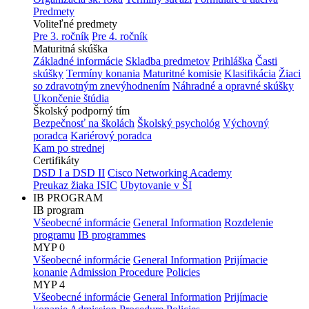
Predmety
Voliteľné predmety
Pre 3. ročník
Pre 4. ročník
Maturitná skúška
Základné informácie
Skladba predmetov
Prihláška
Časti
skúšky
Termíny konania
Maturitné komisie
Klasifikácia
Žiaci
so zdravotným znevýhodnením
Náhradné a opravné skúšky
Ukončenie štúdia
Školský podporný tím
Bezpečnosť na školách
Školský psychológ
Výchovný
poradca
Kariérový poradca
Kam po strednej
Certifikáty
DSD I a DSD II
Cisco Networking Academy
Preukaz žiaka ISIC
Ubytovanie v ŠI
IB PROGRAM
IB program
Všeobecné informácie
General Information
Rozdelenie
programu
IB programmes
MYP 0
Všeobecné informácie
General Information
Prijímacie
konanie
Admission Procedure
Policies
MYP 4
Všeobecné informácie
General Information
Prijímacie