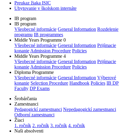
Preukaz žiaka ISIC
Ubytovanie v školskom internáte
IB program
IB program
Všeobecné informácie
General Information
Rozdelenie
programu
IB programmes
Middle Years Programme 0
Všeobecné informácie
General Information
Prijímacie
konanie
Admission Procedure
Policies
Middle Years Programme 4
Všeobecné informácie
General Information
Prijímacie
konanie
Admission Procedure
Policies
Diploma Programme
Všeobecné informácie
General Information
Výberové
konanie
Selection Procedure
Handbook
Policies
IB DP
Faculty
DP Exams
Šrobárčania
Zamestnanci
Pedagogickí zamestnanci
Nepedagogickí zamestnanci
Odborní zamestnanci
Žiaci
1. ročník
2. ročník
3. ročník
4. ročník
Naši absolventi