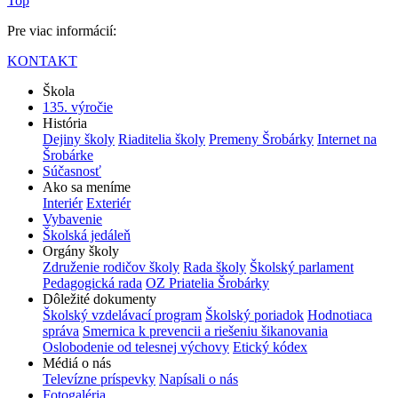
Top
Pre viac informácií:
KONTAKT
Škola
135. výročie
História
Dejiny školy
Riaditelia školy
Premeny Šrobárky
Internet na
Šrobárke
Súčasnosť
Ako sa meníme
Interiér
Exteriér
Vybavenie
Školská jedáleň
Orgány školy
Združenie rodičov školy
Rada školy
Školský parlament
Pedagogická rada
OZ Priatelia Šrobárky
Dôležité dokumenty
Školský vzdelávací program
Školský poriadok
Hodnotiaca
správa
Smernica k prevencii a riešeniu šikanovania
Oslobodenie od telesnej výchovy
Etický kódex
Médiá o nás
Televízne príspevky
Napísali o nás
Fotogaléria