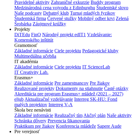
Pravidelné aktivity
Zahraničné exkurzie
Buddy program
Medzinárodná cena vojvodu z Edinburghu
Študentské slovo
Naše podcasty
Debatný klub
Turnaj mladých fyzikov
Študentská firma
Červené stužky
Mobilný odber krvi
Zelená
Šrobárka
Záujmové krúžky
Projekty
DiTEdu
FinQ
Národný projekt edIT1
Vzdelávanie:
Komenského inštitút
Gramotnosť
Základné informácie
Ciele projektu
Pedagogické kluby
Multimediálna učebňa
IT akadémia
Základné informácie
Ciele projektu
IT ScienceLab
IT Creativity Lab.
Erasmus+
Základné informácie
Pre zamestnancov
Pre žiakov
Realizované projekty
Dokumenty na stiahnutie
Časté otázky
Akreditácia pre program Erasmus+ mládež (2021 – 2027)
eljub
Aktualizačné vzdelávanie
Interreg SK-HU: Fond
malých projektov
Interreg V-A
Škola bez nenávisti
Základné informácie
Realizačný tím
Akčný plán
Naše aktivity
Schránka dôvery
Prevencia šikanovania
Praktikum pre žiakov
Konferencia mládeže
Sapere Aude
Pre verejnosť