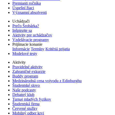
Premianti ročníka
Úspešní žiaci
Významní absolventi
Uchádzači
Prečo Šrobárka?
Inšpirujte sa
Aktivity pre uchádzačov
Vzdelávacie programy
Prijímacie konanie
Informácie
Termíny
Kritériá prijatia
Modelové testy
Aktivity
Pravidelné aktivity
Zahraničné exkurzie
Buddy program
Medzinárodná cena vojvodu z Edinburghu
Študentské slovo
Naše podcasty
Debatný klub
Turnaj mladých fyzikov
Študentská firma
Červené stužky
Mobilný odber krvi