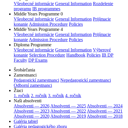
Všeobecné informácie
General Information
Rozdelenie
programu
IB programmes
Middle Years Programme 0
Všeobecné informácie
General Information
Prijímacie
konanie
Admission Procedure
Policies
Middle Years Programme 4
Všeobecné informácie
General Information
Prijímacie
konanie
Admission Procedure
Policies
Diploma Programme
Všeobecné informácie
General Information
Výberové
konanie
Selection Procedure
Handbook
Policies
IB DP
Faculty
DP Exams
Šrobárčania
Zamestnanci
Pedagogickí zamestnanci
Nepedagogickí zamestnanci
Odborní zamestnanci
Žiaci
1. ročník
2. ročník
3. ročník
4. ročník
Naši absolventi
Absolventi — 2026
Absolventi — 2025
Absolventi — 2024
Absolventi — 2023
Absolventi — 2022
Absolventi — 2021
Absolventi — 2020
Absolventi — 2019
Absolventi — 2018
Galéria tabiel
Galéria pedagogického zboru