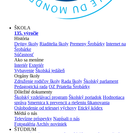
ŠKOLA
135. výročie
História
Dejiny školy
Riaditelia školy
Premeny Šrobárky
Internet na
Šrobárke
Súčasnosť
Ako sa meníme
Interiér
Exteriér
Vybavenie
Školská jedáleň
Orgány školy
Združenie rodičov školy
Rada školy
Školský parlament
Pedagogická rada
OZ Priatelia Šrobárky
Dôležité dokumenty
Školský vzdelávací program
Školský poriadok
Hodnotiaca
správa
Smernica k prevencii a riešeniu šikanovania
Oslobodenie od telesnej výchovy
Etický kódex
Médiá o nás
Televízne príspevky
Napísali o nás
Fotogaléria
Archív noviniek
ŠTÚDIUM