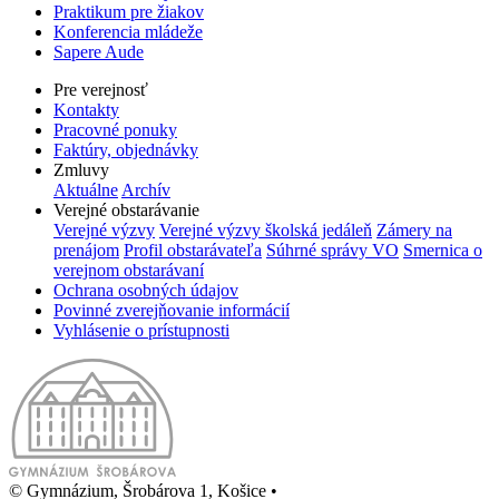
Praktikum pre žiakov
Konferencia mládeže
Sapere Aude
Pre verejnosť
Kontakty
Pracovné ponuky
Faktúry, objednávky
Zmluvy
Aktuálne
Archív
Verejné obstarávanie
Verejné výzvy
Verejné výzvy školská jedáleň
Zámery na
prenájom
Profil obstarávateľa
Súhrné správy VO
Smernica o
verejnom obstarávaní
Ochrana osobných údajov
Povinné zverejňovanie informácií
Vyhlásenie o prístupnosti
© Gymnázium, Šrobárova 1, Košice
•