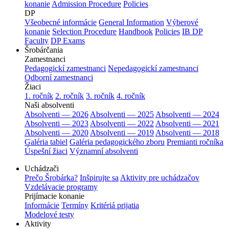
konanie
Admission Procedure
Policies
DP
Všeobecné informácie
General Information
Výberové
konanie
Selection Procedure
Handbook
Policies
IB DP
Faculty
DP Exams
Šrobárčania
Zamestnanci
Pedagogickí zamestnanci
Nepedagogickí zamestnanci
Odborní zamestnanci
Žiaci
1. ročník
2. ročník
3. ročník
4. ročník
Naši absolventi
Absolventi — 2026
Absolventi — 2025
Absolventi — 2024
Absolventi — 2023
Absolventi — 2022
Absolventi — 2021
Absolventi — 2020
Absolventi — 2019
Absolventi — 2018
Galéria tabiel
Galéria pedagogického zboru
Premianti ročníka
Úspešní žiaci
Významní absolventi
Uchádzači
Prečo Šrobárka?
Inšpirujte sa
Aktivity pre uchádzačov
Vzdelávacie programy
Prijímacie konanie
Informácie
Termíny
Kritériá prijatia
Modelové testy
Aktivity