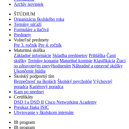
Archív noviniek
ŠTÚDIUM
Organizácia školského roka
Termíny súťaží
Formuláre a tlačivá
Predmety
Voliteľné predmety
Pre 3. ročník
Pre 4. ročník
Maturitná skúška
Základné informácie
Skladba predmetov
Prihláška
Časti
skúšky
Termíny konania
Maturitné komisie
Klasifikácia
Žiaci
so zdravotným znevýhodnením
Náhradné a opravné skúšky
Ukončenie štúdia
Školský podporný tím
Bezpečnosť na školách
Školský psychológ
Výchovný
poradca
Kariérový poradca
Kam po strednej
Certifikáty
DSD I a DSD II
Cisco Networking Academy
Preukaz žiaka ISIC
Ubytovanie v školskom internáte
IB program
IB program