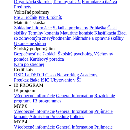
Organizácia šk. roka
Termíny súťaží
Formuláre a tlačivá
Predmety
Voliteľné predmety
Pre 3. ročník
Pre 4. ročník
Maturitná skúška
Základné informácie
Skladba predmetov
Prihláška
Časti
skúšky
Termíny konania
Maturitné komisie
Klasifikácia
Žiaci
so zdravotným znevýhodnením
Náhradné a opravné skúšky
Ukončenie štúdia
Školský podporný tím
Bezpečnosť na školách
Školský psychológ
Výchovný
poradca
Kariérový poradca
Kam po strednej
Certifikáty
DSD I a DSD II
Cisco Networking Academy
Preukaz žiaka ISIC
Ubytovanie v ŠI
IB PROGRAM
IB program
Všeobecné informácie
General Information
Rozdelenie
programu
IB programmes
MYP 0
Všeobecné informácie
General Information
Prijímacie
konanie
Admission Procedure
Policies
MYP 4
Všeobecné informácie
General Information
Prijímacie