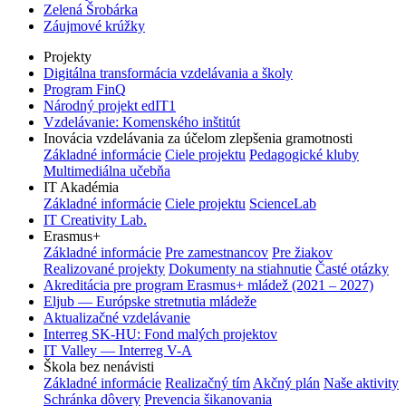
Zelená Šrobárka
Záujmové krúžky
Projekty
Digitálna transformácia vzdelávania a školy
Program FinQ
Národný projekt edIT1
Vzdelávanie: Komenského inštitút
Inovácia vzdelávania za účelom zlepšenia gramotnosti
Základné informácie
Ciele projektu
Pedagogické kluby
Multimediálna učebňa
IT Akadémia
Základné informácie
Ciele projektu
ScienceLab
IT Creativity Lab.
Erasmus+
Základné informácie
Pre zamestnancov
Pre žiakov
Realizované projekty
Dokumenty na stiahnutie
Časté otázky
Akreditácia pre program Erasmus+ mládež (2021 – 2027)
Eljub — Európske stretnutia mládeže
Aktualizačné vzdelávanie
Interreg SK-HU: Fond malých projektov
IT Valley — Interreg V-A
Škola bez nenávisti
Základné informácie
Realizačný tím
Akčný plán
Naše aktivity
Schránka dôvery
Prevencia šikanovania