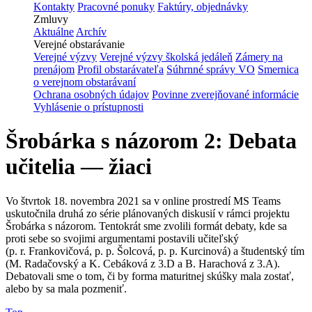
Kontakty
Pracovné ponuky
Faktúry, objednávky
Zmluvy
Aktuálne
Archív
Verejné obstarávanie
Verejné výzvy
Verejné výzvy školská jedáleň
Zámery na
prenájom
Profil obstarávateľa
Súhrnné správy VO
Smernica
o verejnom obstarávaní
Ochrana osobných údajov
Povinne zverejňované informácie
Vyhlásenie o prístupnosti
Šrobárka s názorom 2: Debata
učitelia — žiaci
Vo štvrtok 18. novembra 2021 sa v online prostredí MS Teams
uskutočnila druhá zo série plánovaných diskusií v rámci projektu
Šrobárka s názorom. Tentokrát sme zvolili formát debaty, kde sa
proti sebe so svojimi argumentami postavili učiteľský
(p. r. Frankovičová, p. p. Šolcová, p. p. Kurcinová) a študentský tím
(M. Radačovský a K. Cebáková z 3.D a B. Harachová z 3.A).
Debatovali sme o tom, či by forma maturitnej skúšky mala zostať,
alebo by sa mala pozmeniť.