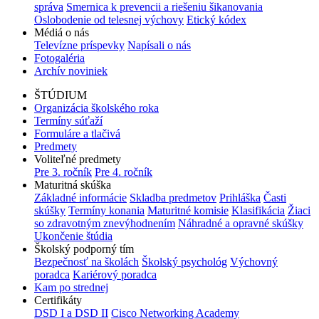
správa
Smernica k prevencii a riešeniu šikanovania
Oslobodenie od telesnej výchovy
Etický kódex
Médiá o nás
Televízne príspevky
Napísali o nás
Fotogaléria
Archív noviniek
ŠTÚDIUM
Organizácia školského roka
Termíny súťaží
Formuláre a tlačivá
Predmety
Voliteľné predmety
Pre 3. ročník
Pre 4. ročník
Maturitná skúška
Základné informácie
Skladba predmetov
Prihláška
Časti
skúšky
Termíny konania
Maturitné komisie
Klasifikácia
Žiaci
so zdravotným znevýhodnením
Náhradné a opravné skúšky
Ukončenie štúdia
Školský podporný tím
Bezpečnosť na školách
Školský psychológ
Výchovný
poradca
Kariérový poradca
Kam po strednej
Certifikáty
DSD I a DSD II
Cisco Networking Academy