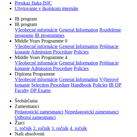
Preukaz žiaka ISIC
Ubytovanie v školskom internáte
IB program
IB program
Všeobecné informácie
General Information
Rozdelenie
programu
IB programmes
Middle Years Programme 0
Všeobecné informácie
General Information
Prijímacie
konanie
Admission Procedure
Policies
Middle Years Programme 4
Všeobecné informácie
General Information
Prijímacie
konanie
Admission Procedure
Policies
Diploma Programme
Všeobecné informácie
General Information
Výberové
konanie
Selection Procedure
Handbook
Policies
IB DP
Faculty
DP Exams
Šrobárčania
Zamestnanci
Pedagogickí zamestnanci
Nepedagogickí zamestnanci
Odborní zamestnanci
Žiaci
1. ročník
2. ročník
3. ročník
4. ročník
Naši absolventi