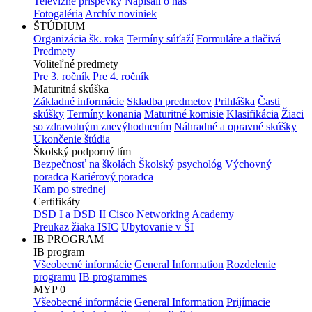
Televízne príspevky
Napísali o nás
Fotogaléria
Archív noviniek
ŠTÚDIUM
Organizácia šk. roka
Termíny súťaží
Formuláre a tlačivá
Predmety
Voliteľné predmety
Pre 3. ročník
Pre 4. ročník
Maturitná skúška
Základné informácie
Skladba predmetov
Prihláška
Časti
skúšky
Termíny konania
Maturitné komisie
Klasifikácia
Žiaci
so zdravotným znevýhodnením
Náhradné a opravné skúšky
Ukončenie štúdia
Školský podporný tím
Bezpečnosť na školách
Školský psychológ
Výchovný
poradca
Kariérový poradca
Kam po strednej
Certifikáty
DSD I a DSD II
Cisco Networking Academy
Preukaz žiaka ISIC
Ubytovanie v ŠI
IB PROGRAM
IB program
Všeobecné informácie
General Information
Rozdelenie
programu
IB programmes
MYP 0
Všeobecné informácie
General Information
Prijímacie