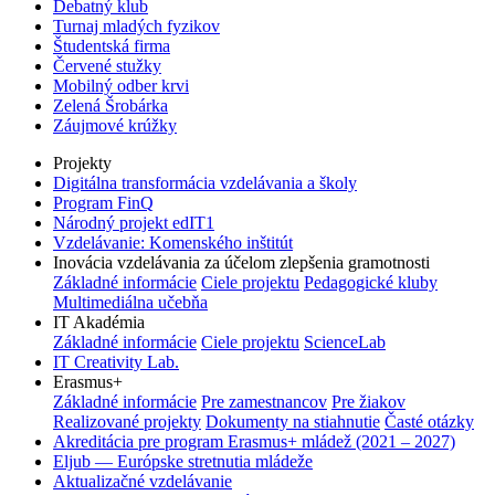
Debatný klub
Turnaj mladých fyzikov
Študentská firma
Červené stužky
Mobilný odber krvi
Zelená Šrobárka
Záujmové krúžky
Projekty
Digitálna transformácia vzdelávania a školy
Program FinQ
Národný projekt edIT1
Vzdelávanie: Komenského inštitút
Inovácia vzdelávania za účelom zlepšenia gramotnosti
Základné informácie
Ciele projektu
Pedagogické kluby
Multimediálna učebňa
IT Akadémia
Základné informácie
Ciele projektu
ScienceLab
IT Creativity Lab.
Erasmus+
Základné informácie
Pre zamestnancov
Pre žiakov
Realizované projekty
Dokumenty na stiahnutie
Časté otázky
Akreditácia pre program Erasmus+ mládež (2021 – 2027)
Eljub — Európske stretnutia mládeže
Aktualizačné vzdelávanie