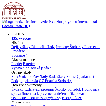
ŠKOLA
135. výročie
História
Dejiny školy
Riaditelia školy
Premeny Šrobárky
Internet na
Šrobárke
Súčasnosť
Ako sa meníme
Interiér
Exteriér
Vybavenie
Školská jedáleň
Orgány školy
Združenie rodičov školy
Rada školy
Školský parlament
Pedagogická rada
OZ Priatelia Šrobárky
Dôležité dokumenty
Školský vzdelávací program
Školský poriadok
Hodnotiaca
správa
Smernica k prevencii a riešeniu šikanovania
Oslobodenie od telesnej výchovy
Etický kódex
Médiá o nás