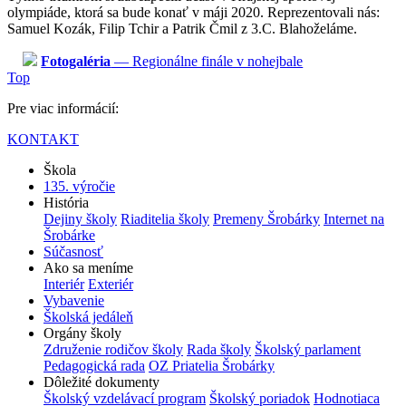
olympiáde, ktorá sa bude konať v máji 2020. Reprezentovali nás:
Samuel Kozák, Filip Tchir a Patrik Čmil z 3.C. Blahoželáme.
Fotogaléria
— Regionálne finále v nohejbale
Top
Pre viac informácií:
KONTAKT
Škola
135. výročie
História
Dejiny školy
Riaditelia školy
Premeny Šrobárky
Internet na
Šrobárke
Súčasnosť
Ako sa meníme
Interiér
Exteriér
Vybavenie
Školská jedáleň
Orgány školy
Združenie rodičov školy
Rada školy
Školský parlament
Pedagogická rada
OZ Priatelia Šrobárky
Dôležité dokumenty
Školský vzdelávací program
Školský poriadok
Hodnotiaca