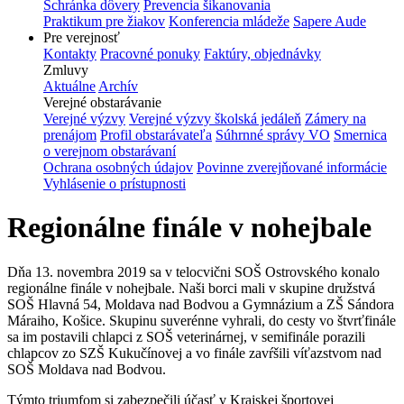
Schránka dôvery
Prevencia šikanovania
Praktikum pre žiakov
Konferencia mládeže
Sapere Aude
Pre verejnosť
Kontakty
Pracovné ponuky
Faktúry, objednávky
Zmluvy
Aktuálne
Archív
Verejné obstarávanie
Verejné výzvy
Verejné výzvy školská jedáleň
Zámery na
prenájom
Profil obstarávateľa
Súhrnné správy VO
Smernica
o verejnom obstarávaní
Ochrana osobných údajov
Povinne zverejňované informácie
Vyhlásenie o prístupnosti
Regionálne finále v nohejbale
Dňa 13. novembra 2019 sa v telocvični SOŠ Ostrovského konalo
regionálne finále v nohejbale. Naši borci mali v skupine družstvá
SOŠ Hlavná 54, Moldava nad Bodvou a Gymnázium a ZŠ Sándora
Máraiho, Košice. Skupinu suverénne vyhrali, do cesty vo štvrťfinále
sa im postavili chlapci z SOŠ veterinárnej, v semifinále porazili
chlapcov zo SZŠ Kukučínovej a vo finále zavŕšili víťazstvom nad
SOŠ Moldava nad Bodvou.
Týmto triumfom si zabezpečili účasť v Krajskej športovej