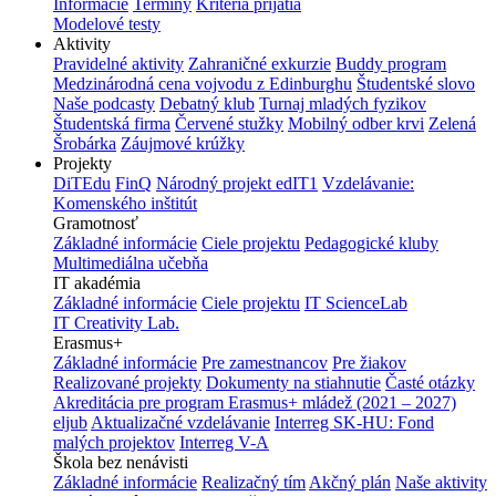
Informácie
Termíny
Kritériá prijatia
Modelové testy
Aktivity
Pravidelné aktivity
Zahraničné exkurzie
Buddy program
Medzinárodná cena vojvodu z Edinburghu
Študentské slovo
Naše podcasty
Debatný klub
Turnaj mladých fyzikov
Študentská firma
Červené stužky
Mobilný odber krvi
Zelená
Šrobárka
Záujmové krúžky
Projekty
DiTEdu
FinQ
Národný projekt edIT1
Vzdelávanie:
Komenského inštitút
Gramotnosť
Základné informácie
Ciele projektu
Pedagogické kluby
Multimediálna učebňa
IT akadémia
Základné informácie
Ciele projektu
IT ScienceLab
IT Creativity Lab.
Erasmus+
Základné informácie
Pre zamestnancov
Pre žiakov
Realizované projekty
Dokumenty na stiahnutie
Časté otázky
Akreditácia pre program Erasmus+ mládež (2021 – 2027)
eljub
Aktualizačné vzdelávanie
Interreg SK-HU: Fond
malých projektov
Interreg V-A
Škola bez nenávisti
Základné informácie
Realizačný tím
Akčný plán
Naše aktivity