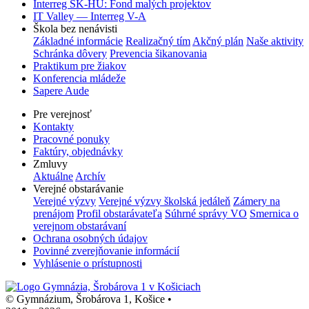
Interreg SK-HU: Fond malých projektov
IT Valley — Interreg V-A
Škola bez nenávisti
Základné informácie
Realizačný tím
Akčný plán
Naše aktivity
Schránka dôvery
Prevencia šikanovania
Praktikum pre žiakov
Konferencia mládeže
Sapere Aude
Pre verejnosť
Kontakty
Pracovné ponuky
Faktúry, objednávky
Zmluvy
Aktuálne
Archív
Verejné obstarávanie
Verejné výzvy
Verejné výzvy školská jedáleň
Zámery na
prenájom
Profil obstarávateľa
Súhrné správy VO
Smernica o
verejnom obstarávaní
Ochrana osobných údajov
Povinné zverejňovanie informácií
Vyhlásenie o prístupnosti
© Gymnázium, Šrobárova 1, Košice
•