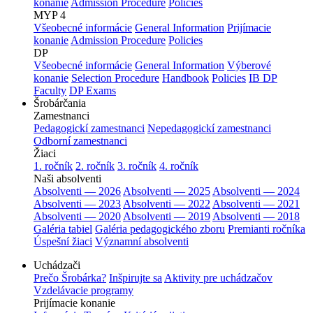
konanie
Admission Procedure
Policies
MYP 4
Všeobecné informácie
General Information
Prijímacie
konanie
Admission Procedure
Policies
DP
Všeobecné informácie
General Information
Výberové
konanie
Selection Procedure
Handbook
Policies
IB DP
Faculty
DP Exams
Šrobárčania
Zamestnanci
Pedagogickí zamestnanci
Nepedagogickí zamestnanci
Odborní zamestnanci
Žiaci
1. ročník
2. ročník
3. ročník
4. ročník
Naši absolventi
Absolventi — 2026
Absolventi — 2025
Absolventi — 2024
Absolventi — 2023
Absolventi — 2022
Absolventi — 2021
Absolventi — 2020
Absolventi — 2019
Absolventi — 2018
Galéria tabiel
Galéria pedagogického zboru
Premianti ročníka
Úspešní žiaci
Významní absolventi
Uchádzači
Prečo Šrobárka?
Inšpirujte sa
Aktivity pre uchádzačov
Vzdelávacie programy
Prijímacie konanie