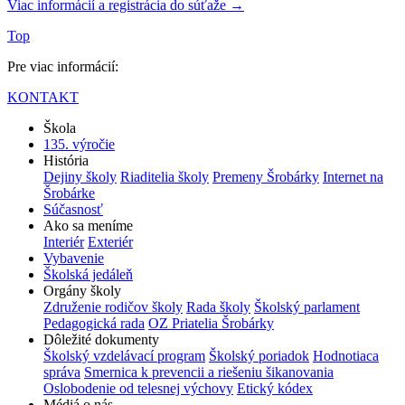
Viac informácií a registrácia do súťaže →
Top
Pre viac informácií:
KONTAKT
Škola
135. výročie
História
Dejiny školy
Riaditelia školy
Premeny Šrobárky
Internet na
Šrobárke
Súčasnosť
Ako sa meníme
Interiér
Exteriér
Vybavenie
Školská jedáleň
Orgány školy
Združenie rodičov školy
Rada školy
Školský parlament
Pedagogická rada
OZ Priatelia Šrobárky
Dôležité dokumenty
Školský vzdelávací program
Školský poriadok
Hodnotiaca
správa
Smernica k prevencii a riešeniu šikanovania
Oslobodenie od telesnej výchovy
Etický kódex
Médiá o nás