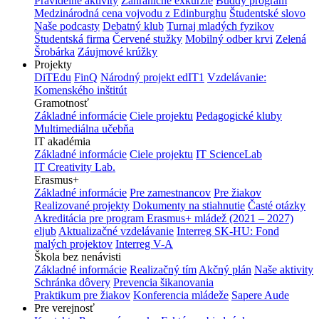
Pravidelné aktivity
Zahraničné exkurzie
Buddy program
Medzinárodná cena vojvodu z Edinburghu
Študentské slovo
Naše podcasty
Debatný klub
Turnaj mladých fyzikov
Študentská firma
Červené stužky
Mobilný odber krvi
Zelená
Šrobárka
Záujmové krúžky
Projekty
DiTEdu
FinQ
Národný projekt edIT1
Vzdelávanie:
Komenského inštitút
Gramotnosť
Základné informácie
Ciele projektu
Pedagogické kluby
Multimediálna učebňa
IT akadémia
Základné informácie
Ciele projektu
IT ScienceLab
IT Creativity Lab.
Erasmus+
Základné informácie
Pre zamestnancov
Pre žiakov
Realizované projekty
Dokumenty na stiahnutie
Časté otázky
Akreditácia pre program Erasmus+ mládež (2021 – 2027)
eljub
Aktualizačné vzdelávanie
Interreg SK-HU: Fond
malých projektov
Interreg V-A
Škola bez nenávisti
Základné informácie
Realizačný tím
Akčný plán
Naše aktivity
Schránka dôvery
Prevencia šikanovania
Praktikum pre žiakov
Konferencia mládeže
Sapere Aude
Pre verejnosť