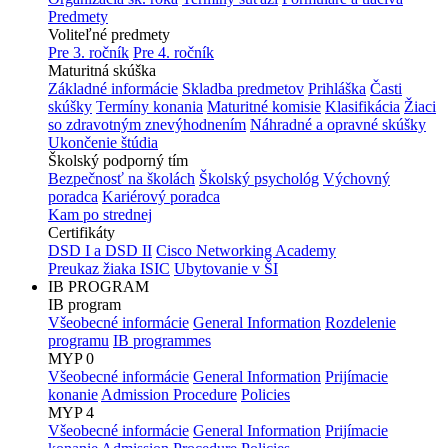
Predmety
Voliteľné predmety
Pre 3. ročník
Pre 4. ročník
Maturitná skúška
Základné informácie
Skladba predmetov
Prihláška
Časti
skúšky
Termíny konania
Maturitné komisie
Klasifikácia
Žiaci
so zdravotným znevýhodnením
Náhradné a opravné skúšky
Ukončenie štúdia
Školský podporný tím
Bezpečnosť na školách
Školský psychológ
Výchovný
poradca
Kariérový poradca
Kam po strednej
Certifikáty
DSD I a DSD II
Cisco Networking Academy
Preukaz žiaka ISIC
Ubytovanie v ŠI
IB PROGRAM
IB program
Všeobecné informácie
General Information
Rozdelenie
programu
IB programmes
MYP 0
Všeobecné informácie
General Information
Prijímacie
konanie
Admission Procedure
Policies
MYP 4
Všeobecné informácie
General Information
Prijímacie