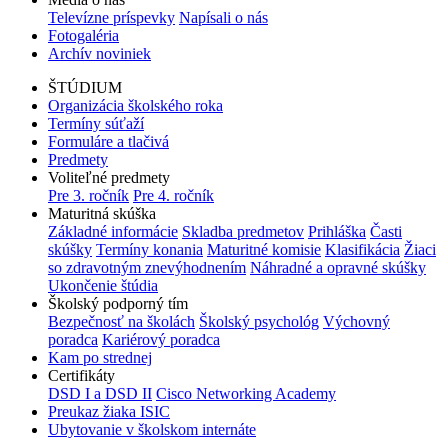
Televízne príspevky
Napísali o nás
Fotogaléria
Archív noviniek
ŠTÚDIUM
Organizácia školského roka
Termíny súťaží
Formuláre a tlačivá
Predmety
Voliteľné predmety
Pre 3. ročník
Pre 4. ročník
Maturitná skúška
Základné informácie
Skladba predmetov
Prihláška
Časti
skúšky
Termíny konania
Maturitné komisie
Klasifikácia
Žiaci
so zdravotným znevýhodnením
Náhradné a opravné skúšky
Ukončenie štúdia
Školský podporný tím
Bezpečnosť na školách
Školský psychológ
Výchovný
poradca
Kariérový poradca
Kam po strednej
Certifikáty
DSD I a DSD II
Cisco Networking Academy
Preukaz žiaka ISIC
Ubytovanie v školskom internáte