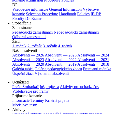
konanie
Admission Procedure
Policies
DP
Všeobecné informácie
General Information
Výberové
konanie
Selection Procedure
Handbook
Policies
IB DP
Faculty
DP Exams
Šrobárčania
Zamestnanci
Pedagogickí zamestnanci
Nepedagogickí zamestnanci
Odborní zamestnanci
Žiaci
1. ročník
2. ročník
3. ročník
4. ročník
Naši absolventi
Absolventi — 2026
Absolventi — 2025
Absolventi — 2024
Absolventi — 2023
Absolventi — 2022
Absolventi — 2021
Absolventi — 2020
Absolventi — 2019
Absolventi — 2018
Galéria tabiel
Galéria pedagogického zboru
Premianti ročníka
Úspešní žiaci
Významní absolventi
Uchádzači
Prečo Šrobárka?
Inšpirujte sa
Aktivity pre uchádzačov
Vzdelávacie programy
Prijímacie konanie
Informácie
Termíny
Kritériá prijatia
Modelové testy
Aktivity