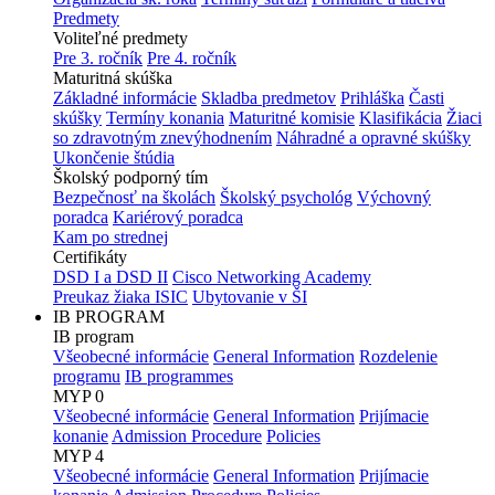
Predmety
Voliteľné predmety
Pre 3. ročník
Pre 4. ročník
Maturitná skúška
Základné informácie
Skladba predmetov
Prihláška
Časti
skúšky
Termíny konania
Maturitné komisie
Klasifikácia
Žiaci
so zdravotným znevýhodnením
Náhradné a opravné skúšky
Ukončenie štúdia
Školský podporný tím
Bezpečnosť na školách
Školský psychológ
Výchovný
poradca
Kariérový poradca
Kam po strednej
Certifikáty
DSD I a DSD II
Cisco Networking Academy
Preukaz žiaka ISIC
Ubytovanie v ŠI
IB PROGRAM
IB program
Všeobecné informácie
General Information
Rozdelenie
programu
IB programmes
MYP 0
Všeobecné informácie
General Information
Prijímacie
konanie
Admission Procedure
Policies
MYP 4
Všeobecné informácie
General Information
Prijímacie