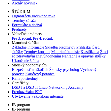
Archív noviniek
ŠTÚDIUM
Organizácia školského roka
Termíny súťaží
Formuláre a tlačivá
Predmety
Voliteľné predmety
Pre 3. ročník
Pre 4. ročník
Maturitná skúška
Základné informácie
Skladba predmetov
Prihláška
Časti
skúšky
Termíny konania
Maturitné komisie
Klasifikácia
Žiaci
so zdravotným znevýhodnením
Náhradné a opravné skúšky
Ukončenie štúdia
Školský podporný tím
Bezpečnosť na školách
Školský psychológ
Výchovný
poradca
Kariérový poradca
Kam po strednej
Certifikáty
DSD I a DSD II
Cisco Networking Academy
Preukaz žiaka ISIC
Ubytovanie v školskom internáte
IB program
IB program