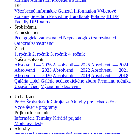
konanie
Admission Procedure
Policies
DP
Všeobecné informácie
General Information
Výberové
konanie
Selection Procedure
Handbook
Policies
IB DP
Faculty
DP Exams
Šrobárčania
Zamestnanci
Pedagogickí zamestnanci
Nepedagogickí zamestnanci
Odborní zamestnanci
Žiaci
1. ročník
2. ročník
3. ročník
4. ročník
Naši absolventi
Absolventi — 2026
Absolventi — 2025
Absolventi — 2024
Absolventi — 2023
Absolventi — 2022
Absolventi — 2021
Absolventi — 2020
Absolventi — 2019
Absolventi — 2018
Galéria tabiel
Galéria pedagogického zboru
Premianti ročníka
Úspešní žiaci
Významní absolventi
Uchádzači
Prečo Šrobárka?
Inšpirujte sa
Aktivity pre uchádzačov
Vzdelávacie programy
Prijímacie konanie
Informácie
Termíny
Kritériá prijatia
Modelové testy
Aktivity