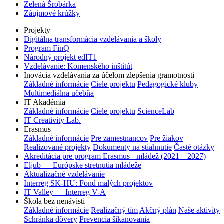
Zelená Šrobárka
Záujmové krúžky
Projekty
Digitálna transformácia vzdelávania a školy
Program FinQ
Národný projekt edIT1
Vzdelávanie: Komenského inštitút
Inovácia vzdelávania za účelom zlepšenia gramotnosti
Základné informácie
Ciele projektu
Pedagogické kluby
Multimediálna učebňa
IT Akadémia
Základné informácie
Ciele projektu
ScienceLab
IT Creativity Lab.
Erasmus+
Základné informácie
Pre zamestnancov
Pre žiakov
Realizované projekty
Dokumenty na stiahnutie
Časté otázky
Akreditácia pre program Erasmus+ mládež (2021 – 2027)
Eljub — Európske stretnutia mládeže
Aktualizačné vzdelávanie
Interreg SK-HU: Fond malých projektov
IT Valley — Interreg V-A
Škola bez nenávisti
Základné informácie
Realizačný tím
Akčný plán
Naše aktivity
Schránka dôvery
Prevencia šikanovania