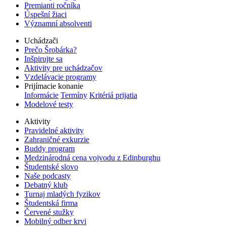
Premianti ročníka
Úspešní žiaci
Významní absolventi
Uchádzači
Prečo Šrobárka?
Inšpirujte sa
Aktivity pre uchádzačov
Vzdelávacie programy
Prijímacie konanie
Informácie
Termíny
Kritériá prijatia
Modelové testy
Aktivity
Pravidelné aktivity
Zahraničné exkurzie
Buddy program
Medzinárodná cena vojvodu z Edinburghu
Študentské slovo
Naše podcasty
Debatný klub
Turnaj mladých fyzikov
Študentská firma
Červené stužky
Mobilný odber krvi