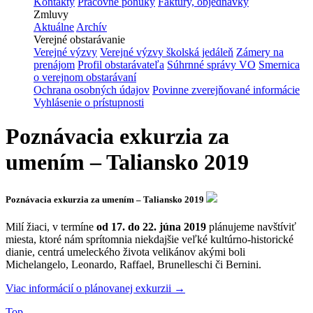
Kontakty
Pracovné ponuky
Faktúry, objednávky
Zmluvy
Aktuálne
Archív
Verejné obstarávanie
Verejné výzvy
Verejné výzvy školská jedáleň
Zámery na
prenájom
Profil obstarávateľa
Súhrnné správy VO
Smernica
o verejnom obstarávaní
Ochrana osobných údajov
Povinne zverejňované informácie
Vyhlásenie o prístupnosti
Poznávacia exkurzia za
umením – Taliansko 2019
Poznávacia exkurzia za umením – Taliansko 2019
Milí žiaci, v termíne
od 17. do 22. júna 2019
plánujeme navštíviť
miesta, ktoré nám sprítomnia niekdajšie veľké kultúrno-historické
dianie, centrá umeleckého života velikánov akými boli
Michelangelo, Leonardo, Raffael, Brunelleschi či Bernini.
Viac informácií o plánovanej exkurzii →
Top