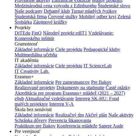
Pravidelné aktivity
Zahraničné exkurzie
Buddy program
Medzinárodná cena vojvodu z Edinburghu
Študentské slovo
Naše podcasty
Debatný klub
Turnaj mladých fyzikov
Študentská firma
Červené stužky
Mobilný odber krvi
Zelená
Šrobárka
Záujmové krúžky
Projekty
DiTEdu
FinQ
Národný projekt edIT1
Vzdelávanie:
Komenského inštitút
Gramotnosť
Základné informácie
Ciele projektu
Pedagogické kluby
Multimediálna učebňa
IT akadémia
Základné informácie
Ciele projektu
IT ScienceLab
IT Creativity Lab.
Erasmus+
Základné informácie
Pre zamestnancov
Pre žiakov
Realizované projekty
Dokumenty na stiahnutie
Časté otázky
Akreditácia pre program Erasmus+ mládež (2021 – 2027)
eljub
Aktualizačné vzdelávanie
Interreg SK-HU: Fond
malých projektov
Interreg V-A
Škola bez nenávisti
Základné informácie
Realizačný tím
Akčný plán
Naše aktivity
Schránka dôvery
Prevencia šikanovania
Praktikum pre žiakov
Konferencia mládeže
Sapere Aude
Pre verejnosť