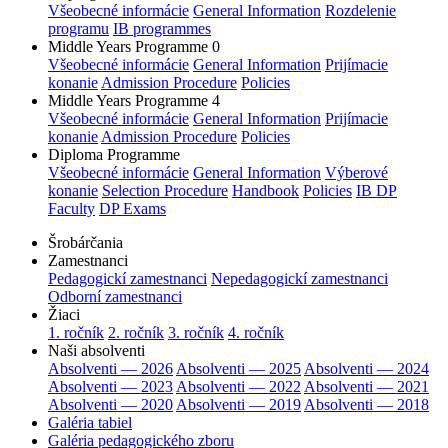
Všeobecné informácie
General Information
Rozdelenie
programu
IB programmes
Middle Years Programme 0
Všeobecné informácie
General Information
Prijímacie
konanie
Admission Procedure
Policies
Middle Years Programme 4
Všeobecné informácie
General Information
Prijímacie
konanie
Admission Procedure
Policies
Diploma Programme
Všeobecné informácie
General Information
Výberové
konanie
Selection Procedure
Handbook
Policies
IB DP
Faculty
DP Exams
Šrobárčania
Zamestnanci
Pedagogickí zamestnanci
Nepedagogickí zamestnanci
Odborní zamestnanci
Žiaci
1. ročník
2. ročník
3. ročník
4. ročník
Naši absolventi
Absolventi — 2026
Absolventi — 2025
Absolventi — 2024
Absolventi — 2023
Absolventi — 2022
Absolventi — 2021
Absolventi — 2020
Absolventi — 2019
Absolventi — 2018
Galéria tabiel
Galéria pedagogického zboru