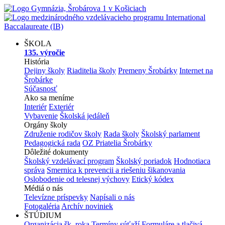
ŠKOLA
135. výročie
História
Dejiny školy
Riaditelia školy
Premeny Šrobárky
Internet na
Šrobárke
Súčasnosť
Ako sa meníme
Interiér
Exteriér
Vybavenie
Školská jedáleň
Orgány školy
Združenie rodičov školy
Rada školy
Školský parlament
Pedagogická rada
OZ Priatelia Šrobárky
Dôležité dokumenty
Školský vzdelávací program
Školský poriadok
Hodnotiaca
správa
Smernica k prevencii a riešeniu šikanovania
Oslobodenie od telesnej výchovy
Etický kódex
Médiá o nás
Televízne príspevky
Napísali o nás
Fotogaléria
Archív noviniek
ŠTÚDIUM
Organizácia šk. roka
Termíny súťaží
Formuláre a tlačivá