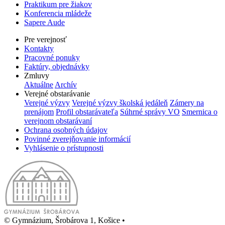
Praktikum pre žiakov
Konferencia mládeže
Sapere Aude
Pre verejnosť
Kontakty
Pracovné ponuky
Faktúry, objednávky
Zmluvy
Aktuálne
Archív
Verejné obstarávanie
Verejné výzvy
Verejné výzvy školská jedáleň
Zámery na
prenájom
Profil obstarávateľa
Súhrné správy VO
Smernica o
verejnom obstarávaní
Ochrana osobných údajov
Povinné zverejňovanie informácií
Vyhlásenie o prístupnosti
© Gymnázium, Šrobárova 1, Košice
•