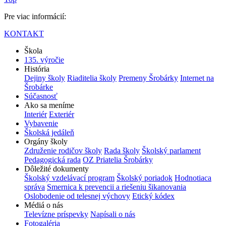
Pre viac informácií:
KONTAKT
Škola
135. výročie
História
Dejiny školy
Riaditelia školy
Premeny Šrobárky
Internet na
Šrobárke
Súčasnosť
Ako sa meníme
Interiér
Exteriér
Vybavenie
Školská jedáleň
Orgány školy
Združenie rodičov školy
Rada školy
Školský parlament
Pedagogická rada
OZ Priatelia Šrobárky
Dôležité dokumenty
Školský vzdelávací program
Školský poriadok
Hodnotiaca
správa
Smernica k prevencii a riešeniu šikanovania
Oslobodenie od telesnej výchovy
Etický kódex
Médiá o nás
Televízne príspevky
Napísali o nás
Fotogaléria