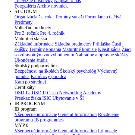
Televízne príspevky
Napísali o nás
Fotogaléria
Archív noviniek
ŠTÚDIUM
Organizácia šk. roka
Termíny súťaží
Formuláre a tlačivá
Predmety
Voliteľné predmety
Pre 3. ročník
Pre 4. ročník
Maturitná skúška
Základné informácie
Skladba predmetov
Prihláška
Časti
skúšky
Termíny konania
Maturitné komisie
Klasifikácia
Žiaci
so zdravotným znevýhodnením
Náhradné a opravné skúšky
Ukončenie štúdia
Školský podporný tím
Bezpečnosť na školách
Školský psychológ
Výchovný
poradca
Kariérový poradca
Kam po strednej
Certifikáty
DSD I a DSD II
Cisco Networking Academy
Preukaz žiaka ISIC
Ubytovanie v ŠI
IB PROGRAM
IB program
Všeobecné informácie
General Information
Rozdelenie
programu
IB programmes
MYP 0
Všeobecné informácie
General Information
Prijímacie