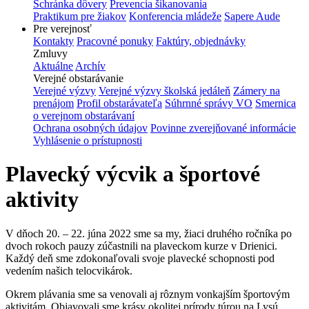
Schránka dôvery
Prevencia šikanovania
Praktikum pre žiakov
Konferencia mládeže
Sapere Aude
Pre verejnosť
Kontakty
Pracovné ponuky
Faktúry, objednávky
Zmluvy
Aktuálne
Archív
Verejné obstarávanie
Verejné výzvy
Verejné výzvy školská jedáleň
Zámery na
prenájom
Profil obstarávateľa
Súhrnné správy VO
Smernica
o verejnom obstarávaní
Ochrana osobných údajov
Povinne zverejňované informácie
Vyhlásenie o prístupnosti
Plavecký výcvik a športové
aktivity
V dňoch 20. – 22. júna 2022 sme sa my, žiaci druhého ročníka po
dvoch rokoch pauzy zúčastnili na plaveckom kurze v Drienici.
Každý deň sme zdokonaľovali svoje plavecké schopnosti pod
vedením našich telocvikárok.
Okrem plávania sme sa venovali aj rôznym vonkajším športovým
aktivitám. Objavovali sme krásy okolitej prírody túrou na Lysú,