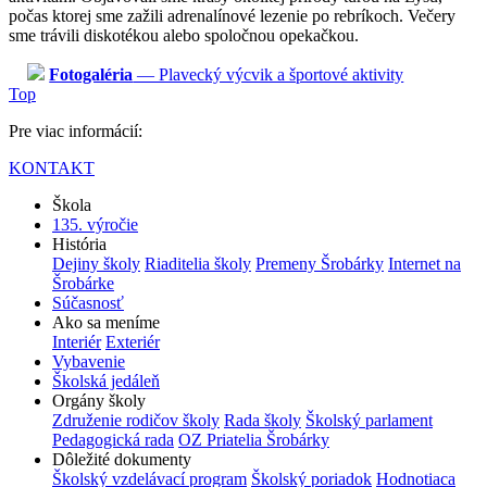
počas ktorej sme zažili adrenalínové lezenie po rebríkoch. Večery
sme trávili diskotékou alebo spoločnou opekačkou.
Fotogaléria
— Plavecký výcvik a športové aktivity
Top
Pre viac informácií:
KONTAKT
Škola
135. výročie
História
Dejiny školy
Riaditelia školy
Premeny Šrobárky
Internet na
Šrobárke
Súčasnosť
Ako sa meníme
Interiér
Exteriér
Vybavenie
Školská jedáleň
Orgány školy
Združenie rodičov školy
Rada školy
Školský parlament
Pedagogická rada
OZ Priatelia Šrobárky
Dôležité dokumenty
Školský vzdelávací program
Školský poriadok
Hodnotiaca