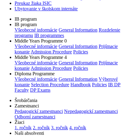
Preukaz žiaka ISIC
Ubytovanie v školskom internáte
IB program
IB program
Všeobecné informácie
General Information
Rozdelenie
programu
IB programmes
Middle Years Programme 0
Všeobecné informácie
General Information
Prijímacie
konanie
Admission Procedure
Policies
Middle Years Programme 4
Všeobecné informácie
General Information
Prijímacie
konanie
Admission Procedure
Policies
Diploma Programme
Všeobecné informácie
General Information
Výberové
konanie
Selection Procedure
Handbook
Policies
IB DP
Faculty
DP Exams
Šrobárčania
Zamestnanci
Pedagogickí zamestnanci
Nepedagogickí zamestnanci
Odborní zamestnanci
Žiaci
1. ročník
2. ročník
3. ročník
4. ročník
Naši absolventi