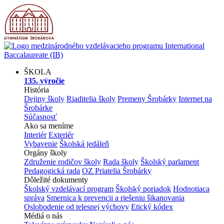
ŠKOLA
135. výročie
História
Dejiny školy
Riaditelia školy
Premeny Šrobárky
Internet na
Šrobárke
Súčasnosť
Ako sa meníme
Interiér
Exteriér
Vybavenie
Školská jedáleň
Orgány školy
Združenie rodičov školy
Rada školy
Školský parlament
Pedagogická rada
OZ Priatelia Šrobárky
Dôležité dokumenty
Školský vzdelávací program
Školský poriadok
Hodnotiaca
správa
Smernica k prevencii a riešeniu šikanovania
Oslobodenie od telesnej výchovy
Etický kódex
Médiá o nás