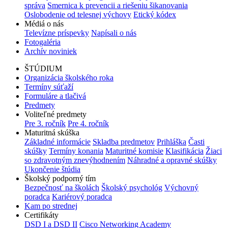
správa
Smernica k prevencii a riešeniu šikanovania
Oslobodenie od telesnej výchovy
Etický kódex
Médiá o nás
Televízne príspevky
Napísali o nás
Fotogaléria
Archív noviniek
ŠTÚDIUM
Organizácia školského roka
Termíny súťaží
Formuláre a tlačivá
Predmety
Voliteľné predmety
Pre 3. ročník
Pre 4. ročník
Maturitná skúška
Základné informácie
Skladba predmetov
Prihláška
Časti
skúšky
Termíny konania
Maturitné komisie
Klasifikácia
Žiaci
so zdravotným znevýhodnením
Náhradné a opravné skúšky
Ukončenie štúdia
Školský podporný tím
Bezpečnosť na školách
Školský psychológ
Výchovný
poradca
Kariérový poradca
Kam po strednej
Certifikáty
DSD I a DSD II
Cisco Networking Academy