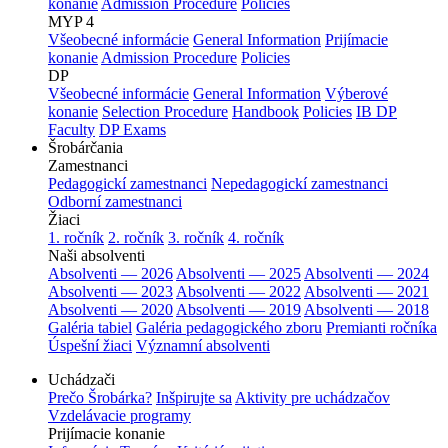
konanie
Admission Procedure
Policies
MYP 4
Všeobecné informácie
General Information
Prijímacie
konanie
Admission Procedure
Policies
DP
Všeobecné informácie
General Information
Výberové
konanie
Selection Procedure
Handbook
Policies
IB DP
Faculty
DP Exams
Šrobárčania
Zamestnanci
Pedagogickí zamestnanci
Nepedagogickí zamestnanci
Odborní zamestnanci
Žiaci
1. ročník
2. ročník
3. ročník
4. ročník
Naši absolventi
Absolventi — 2026
Absolventi — 2025
Absolventi — 2024
Absolventi — 2023
Absolventi — 2022
Absolventi — 2021
Absolventi — 2020
Absolventi — 2019
Absolventi — 2018
Galéria tabiel
Galéria pedagogického zboru
Premianti ročníka
Úspešní žiaci
Významní absolventi
Uchádzači
Prečo Šrobárka?
Inšpirujte sa
Aktivity pre uchádzačov
Vzdelávacie programy
Prijímacie konanie