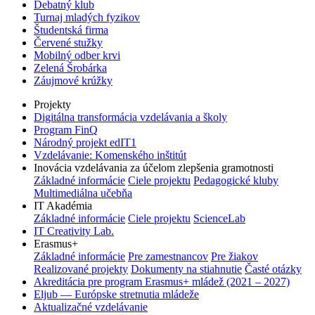
Debatný klub
Turnaj mladých fyzikov
Študentská firma
Červené stužky
Mobilný odber krvi
Zelená Šrobárka
Záujmové krúžky
Projekty
Digitálna transformácia vzdelávania a školy
Program FinQ
Národný projekt edIT1
Vzdelávanie: Komenského inštitút
Inovácia vzdelávania za účelom zlepšenia gramotnosti
Základné informácie
Ciele projektu
Pedagogické kluby
Multimediálna učebňa
IT Akadémia
Základné informácie
Ciele projektu
ScienceLab
IT Creativity Lab.
Erasmus+
Základné informácie
Pre zamestnancov
Pre žiakov
Realizované projekty
Dokumenty na stiahnutie
Časté otázky
Akreditácia pre program Erasmus+ mládež (2021 – 2027)
Eljub — Európske stretnutia mládeže
Aktualizačné vzdelávanie