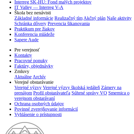
Interreg SK-HU: Fond malých projektov
IT Valley — Interreg V-A
Škola bez nenávisti
Základné informácie
Realizačný tím
Akčný plán
Naše aktivity
Schránka dôvery
Prevencia šikanovania
Praktikum pre žiakov
Konferencia mládeže
Sapere Aude
Pre verejnosť
Kontakty
Pracovné ponuky
Faktúry, objednávky
Zmluvy
Aktuálne
Archív
Verejné obstarávanie
Verejné výzvy
Verejné výzvy školská jedáleň
Zámery na
prenájom
Profil obstarávateľa
Súhrné správy VO
Smernica o
verejnom obstarávaní
Ochrana osobných údajov
Povinné zverejňovanie informácií
Vyhlásenie o prístupnosti