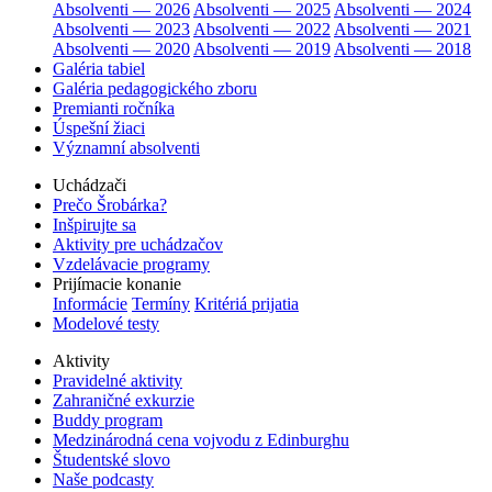
Absolventi — 2026
Absolventi — 2025
Absolventi — 2024
Absolventi — 2023
Absolventi — 2022
Absolventi — 2021
Absolventi — 2020
Absolventi — 2019
Absolventi — 2018
Galéria tabiel
Galéria pedagogického zboru
Premianti ročníka
Úspešní žiaci
Významní absolventi
Uchádzači
Prečo Šrobárka?
Inšpirujte sa
Aktivity pre uchádzačov
Vzdelávacie programy
Prijímacie konanie
Informácie
Termíny
Kritériá prijatia
Modelové testy
Aktivity
Pravidelné aktivity
Zahraničné exkurzie
Buddy program
Medzinárodná cena vojvodu z Edinburghu
Študentské slovo
Naše podcasty