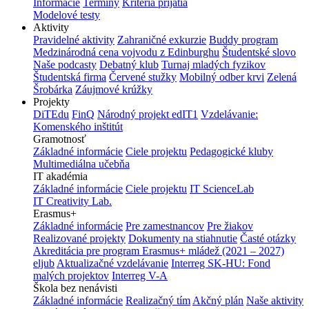
Informácie
Termíny
Kritériá prijatia
Modelové testy
Aktivity
Pravidelné aktivity
Zahraničné exkurzie
Buddy program
Medzinárodná cena vojvodu z Edinburghu
Študentské slovo
Naše podcasty
Debatný klub
Turnaj mladých fyzikov
Študentská firma
Červené stužky
Mobilný odber krvi
Zelená
Šrobárka
Záujmové krúžky
Projekty
DiTEdu
FinQ
Národný projekt edIT1
Vzdelávanie:
Komenského inštitút
Gramotnosť
Základné informácie
Ciele projektu
Pedagogické kluby
Multimediálna učebňa
IT akadémia
Základné informácie
Ciele projektu
IT ScienceLab
IT Creativity Lab.
Erasmus+
Základné informácie
Pre zamestnancov
Pre žiakov
Realizované projekty
Dokumenty na stiahnutie
Časté otázky
Akreditácia pre program Erasmus+ mládež (2021 – 2027)
eljub
Aktualizačné vzdelávanie
Interreg SK-HU: Fond
malých projektov
Interreg V-A
Škola bez nenávisti
Základné informácie
Realizačný tím
Akčný plán
Naše aktivity