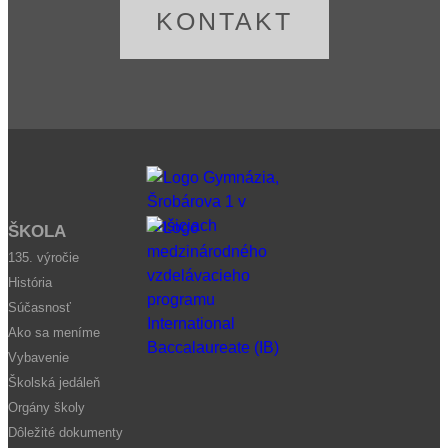
KONTAKT
ŠKOLA
135. výročie
História
Súčasnosť
Ako sa meníme
Vybavenie
Školská jedáleň
Orgány školy
Dôležité dokumenty