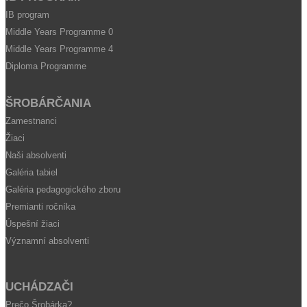
IB program
Middle Years Programme 0
Middle Years Programme 4
Diploma Programme
ŠROBÁRČANIA
Zamestnanci
Žiaci
Naši absolventi
Galéria tabiel
Galéria pedagogického zboru
Premianti ročníka
Úspešní žiaci
Významní absolventi
UCHÁDZAČI
Prečo Šrobárka?