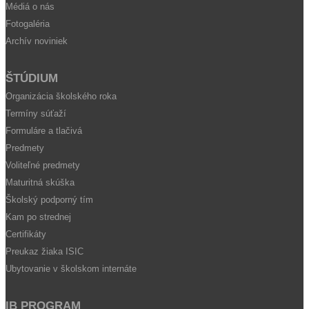
Médiá o nás
Fotogaléria
Archív noviniek
ŠTÚDIUM
Organizácia školského roka
Termíny súťaží
Formuláre a tlačivá
Predmety
Voliteľné predmety
Maturitná skúška
Školský podporný tím
Kam po strednej
Certifikáty
Preukaz žiaka ISIC
Ubytovanie v školskom internáte
IB PROGRAM