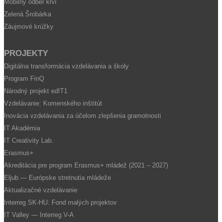
Mobilný odber krvi
Zelená Šrobárka
Záujmové krúžky
PROJEKTY
Digitálna transformácia vzdelávania a školy
Program FinQ
Národný projekt edIT1
Vzdelávanie: Komenského inštitút
Inovácia vzdelávania za účelom zlepšenia gramotnosti
IT Akadémia
IT Creativity Lab.
Erasmus+
Akreditácia pre program Erasmus+ mládež (2021 – 2027)
Eljub — Európske stretnutia mládeže
Aktualizačné vzdelávanie
Interreg SK-HU: Fond malých projektov
IT Valley — Interreg V-A