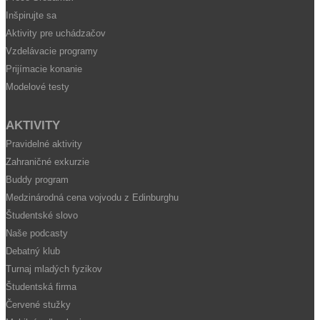
Inšpirujte sa
Aktivity pre uchádzačov
Vzdelávacie programy
Prijímacie konanie
Modelové testy
AKTIVITY
Pravidelné aktivity
Zahraničné exkurzie
Buddy program
Medzinárodná cena vojvodu z Edinburghu
Študentské slovo
Naše podcasty
Debatný klub
Turnaj mladých fyzikov
Študentská firma
Červené stužky