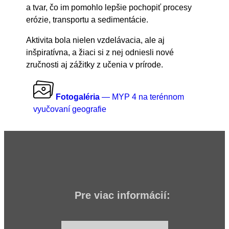
a tvar, čo im pomohlo lepšie pochopiť procesy
erózie, transportu a sedimentácie.
Aktivita bola nielen vzdelávacia, ale aj
inšpiratívna, a žiaci si z nej odniesli nové
zručnosti aj zážitky z učenia v prírode.
Fotogaléria
— MYP 4 na terénnom
vyučovaní geografie
Pre viac informácií: