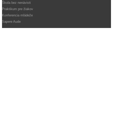
Škola bez nenávisti
Praktikum pre žiakov
Konferencia mládeže
Sapere Aude
PRE VEREJNOSŤ
Kontakty
Pracovné ponuky
Faktúry, objednávky
Zmluvy
Verejné obstarávanie
Ochrana osobných údajov
Povinné zverejňovanie informácií
Vyhlásenie o prístupnosti