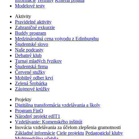
Informácie
Termíny
Kritériá prijatia
Modelové testy
Aktivity
Pravidelné aktivity
Zahraničné exkurzie
Buddy program
Medzinárodná cena vojvodu z Edinburghu
Študentské slovo
Naše podcasty
Debatný klub
Turnaj mladých fyzikov
Študentská firma
Červené stužky
Mobilný odber krvi
Zelená Šrobárka
Záujmové krúžky
Projekty
Digitálna transformácia vzdelávania a školy
Program FinQ
Národný projekt edIT1
Vzdelávanie: Komenského inštitút
Inovácia vzdelávania za účelom zlepšenia gramotnosti
Základné informácie
Ciele projektu
Pedagogické kluby
Multimediálna učebňa