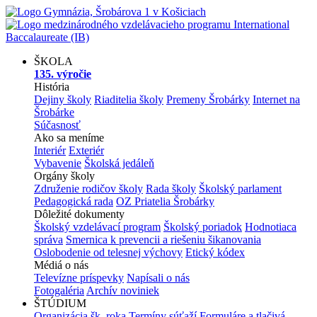
ŠKOLA
135. výročie
História
Dejiny školy
Riaditelia školy
Premeny Šrobárky
Internet na
Šrobárke
Súčasnosť
Ako sa meníme
Interiér
Exteriér
Vybavenie
Školská jedáleň
Orgány školy
Združenie rodičov školy
Rada školy
Školský parlament
Pedagogická rada
OZ Priatelia Šrobárky
Dôležité dokumenty
Školský vzdelávací program
Školský poriadok
Hodnotiaca
správa
Smernica k prevencii a riešeniu šikanovania
Oslobodenie od telesnej výchovy
Etický kódex
Médiá o nás
Televízne príspevky
Napísali o nás
Fotogaléria
Archív noviniek
ŠTÚDIUM
Organizácia šk. roka
Termíny súťaží
Formuláre a tlačivá