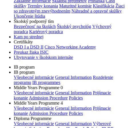
Základné informácie
Skladba predmetov
Prihláška
Časti
skúšky
Termíny konania
Maturitné komisie
Klasifikácia
Žiaci
so zdravotným znevýhodnením
Náhradné a opravné skúšky
Ukončenie štúdia
Školský podporný tím
Bezpečnosť na školách
Školský psychológ
Výchovný
poradca
Kariérový poradca
Kam po strednej
Certifikáty
DSD I a DSD II
Cisco Networking Academy
Preukaz žiaka ISIC
Ubytovanie v školskom internáte
IB program
IB program
Všeobecné informácie
General Information
Rozdelenie
programu
IB programmes
Middle Years Programme 0
Všeobecné informácie
General Information
Prijímacie
konanie
Admission Procedure
Policies
Middle Years Programme 4
Všeobecné informácie
General Information
Prijímacie
konanie
Admission Procedure
Policies
Diploma Programme
Všeobecné informácie
General Information
Výberové