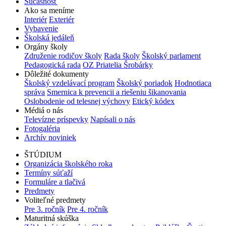
Súčasnosť
Ako sa meníme
Interiér
Exteriér
Vybavenie
Školská jedáleň
Orgány školy
Združenie rodičov školy
Rada školy
Školský parlament
Pedagogická rada
OZ Priatelia Šrobárky
Dôležité dokumenty
Školský vzdelávací program
Školský poriadok
Hodnotiaca
správa
Smernica k prevencii a riešeniu šikanovania
Oslobodenie od telesnej výchovy
Etický kódex
Médiá o nás
Televízne príspevky
Napísali o nás
Fotogaléria
Archív noviniek
ŠTÚDIUM
Organizácia školského roka
Termíny súťaží
Formuláre a tlačivá
Predmety
Voliteľné predmety
Pre 3. ročník
Pre 4. ročník
Maturitná skúška