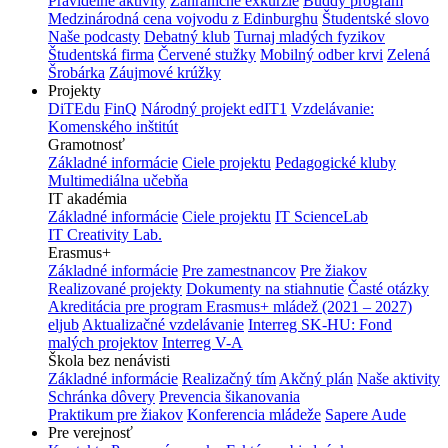
Pravidelné aktivity
Zahraničné exkurzie
Buddy program
Medzinárodná cena vojvodu z Edinburghu
Študentské slovo
Naše podcasty
Debatný klub
Turnaj mladých fyzikov
Študentská firma
Červené stužky
Mobilný odber krvi
Zelená
Šrobárka
Záujmové krúžky
Projekty
DiTEdu
FinQ
Národný projekt edIT1
Vzdelávanie:
Komenského inštitút
Gramotnosť
Základné informácie
Ciele projektu
Pedagogické kluby
Multimediálna učebňa
IT akadémia
Základné informácie
Ciele projektu
IT ScienceLab
IT Creativity Lab.
Erasmus+
Základné informácie
Pre zamestnancov
Pre žiakov
Realizované projekty
Dokumenty na stiahnutie
Časté otázky
Akreditácia pre program Erasmus+ mládež (2021 – 2027)
eljub
Aktualizačné vzdelávanie
Interreg SK-HU: Fond
malých projektov
Interreg V-A
Škola bez nenávisti
Základné informácie
Realizačný tím
Akčný plán
Naše aktivity
Schránka dôvery
Prevencia šikanovania
Praktikum pre žiakov
Konferencia mládeže
Sapere Aude
Pre verejnosť