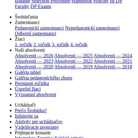
konanie
Selection Procedure
Handbook
Policies
IB DP
Faculty
DP Exams
Šrobárčania
Zamestnanci
Pedagogickí zamestnanci
Nepedagogickí zamestnanci
Odborní zamestnanci
Žiaci
1. ročník
2. ročník
3. ročník
4. ročník
Naši absolventi
Absolventi — 2026
Absolventi — 2025
Absolventi — 2024
Absolventi — 2023
Absolventi — 2022
Absolventi — 2021
Absolventi — 2020
Absolventi — 2019
Absolventi — 2018
Galéria tabiel
Galéria pedagogického zboru
Premianti ročníka
Úspešní žiaci
Významní absolventi
Uchádzači
Prečo Šrobárka?
Inšpirujte sa
Aktivity pre uchádzačov
Vzdelávacie programy
Prijímacie konanie