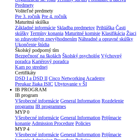
Predmety
Voliteľné predmety
Pre 3. ročník
Pre 4. ročník
Maturitná skúška
Základné informácie
Skladba predmetov
Prihláška
Časti
skúšky
Termíny konania
Maturitné komisie
Klasifikácia
Žiaci
so zdravotným znevýhodnením
Náhradné a opravné skúšky
Ukončenie štúdia
Školský podporný tím
Bezpečnosť na školách
Školský psychológ
Výchovný
poradca
Kariérový poradca
Kam po strednej
Certifikáty
DSD I a DSD II
Cisco Networking Academy
Preukaz žiaka ISIC
Ubytovanie v ŠI
IB PROGRAM
IB program
Všeobecné informácie
General Information
Rozdelenie
programu
IB programmes
MYP 0
Všeobecné informácie
General Information
Prijímacie
konanie
Admission Procedure
Policies
MYP 4
Všeobecné informácie
General Information
Prijímacie