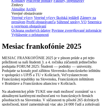
Kontakty
Pracovné ponuky
Faktúry, objednávky
Zmluvy
Aktuálne
Archív
Verejné obstarávanie
Verejné výzvy
Verejné výzvy školská jedáleň
Zámery na
prenájom
Profil obstarávateľa
Súhrnné správy VO
Smernica
o verejnom obstarávaní
Ochrana osobných údajov
Povinne zverejňované informácie
Vyhlásenie o prístupnosti
Mesiac frankofónie 2025
MESIAC FRANKOFÓNIE 2025 je v plnom prúde a pri tejto
príležitosti sa naši študenti 3. a 4. ročníka zúčastnili jedinečného
podujatia FORUM 2025: Študenti — podniky — univerzity.
Podujatie sa konalo pod záštitou Slovensko-francúzskeho inštitútu
v spolupráci s UPJŠ a TU v Košiciach, Veľvyslanectvom
Francúzskej republiky na Slovensku, Francúzskym inštitútom
v Bratislave a Francúzskou alianciou v Košiciach.
Na akademickej pôde TUKE sme mali možnosť zoznámiť sa s
aktuálnymi kariérnymi možnosťami vo francúzskych firmách
pôsobiacich na Slovensku. V súčasnosti tu pôsobí 265 dcérskych
spoločností, ktoré zamestnávajú viac ako 24 000 ľudí a zohrávajú