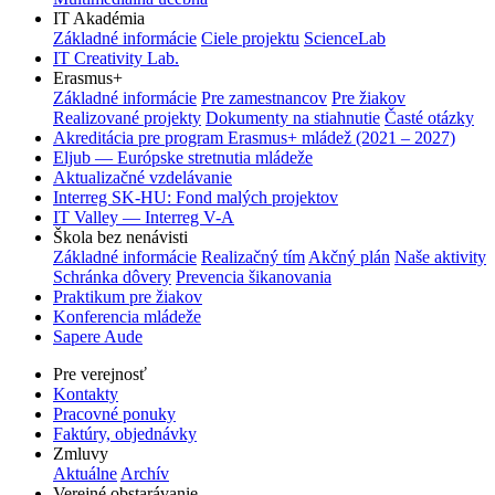
IT Akadémia
Základné informácie
Ciele projektu
ScienceLab
IT Creativity Lab.
Erasmus+
Základné informácie
Pre zamestnancov
Pre žiakov
Realizované projekty
Dokumenty na stiahnutie
Časté otázky
Akreditácia pre program Erasmus+ mládež (2021 – 2027)
Eljub — Európske stretnutia mládeže
Aktualizačné vzdelávanie
Interreg SK-HU: Fond malých projektov
IT Valley — Interreg V-A
Škola bez nenávisti
Základné informácie
Realizačný tím
Akčný plán
Naše aktivity
Schránka dôvery
Prevencia šikanovania
Praktikum pre žiakov
Konferencia mládeže
Sapere Aude
Pre verejnosť
Kontakty
Pracovné ponuky
Faktúry, objednávky
Zmluvy
Aktuálne
Archív
Verejné obstarávanie