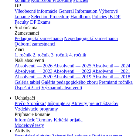
konanie
Admission Procedure
Policies
DP
Všeobecné informácie
General Information
Výberové
konanie
Selection Procedure
Handbook
Policies
IB DP
Faculty
DP Exams
Šrobárčania
Zamestnanci
Pedagogickí zamestnanci
Nepedagogickí zamestnanci
Odborní zamestnanci
Žiaci
1. ročník
2. ročník
3. ročník
4. ročník
Naši absolventi
Absolventi — 2026
Absolventi — 2025
Absolventi — 2024
Absolventi — 2023
Absolventi — 2022
Absolventi — 2021
Absolventi — 2020
Absolventi — 2019
Absolventi — 2018
Galéria tabiel
Galéria pedagogického zboru
Premianti ročníka
Úspešní žiaci
Významní absolventi
Uchádzači
Prečo Šrobárka?
Inšpirujte sa
Aktivity pre uchádzačov
Vzdelávacie programy
Prijímacie konanie
Informácie
Termíny
Kritériá prijatia
Modelové testy
Aktivity