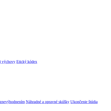
ej výchovy
Etický kódex
m znevýhodnením
Náhradné a opravné skúšky
Ukončenie štúdia