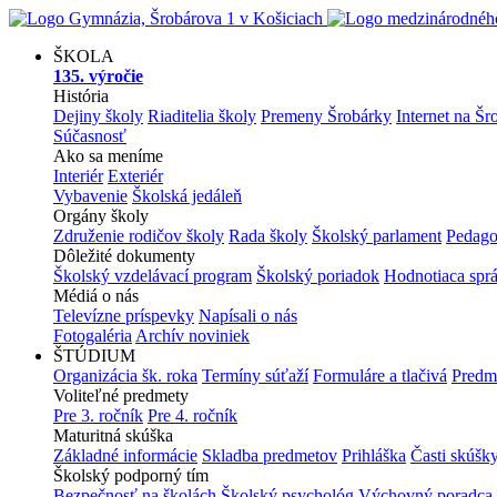
ŠKOLA
135. výročie
História
Dejiny školy
Riaditelia školy
Premeny Šrobárky
Internet na Šr
Súčasnosť
Ako sa meníme
Interiér
Exteriér
Vybavenie
Školská jedáleň
Orgány školy
Združenie rodičov školy
Rada školy
Školský parlament
Pedago
Dôležité dokumenty
Školský vzdelávací program
Školský poriadok
Hodnotiaca spr
Médiá o nás
Televízne príspevky
Napísali o nás
Fotogaléria
Archív noviniek
ŠTÚDIUM
Organizácia šk. roka
Termíny súťaží
Formuláre a tlačivá
Predm
Voliteľné predmety
Pre 3. ročník
Pre 4. ročník
Maturitná skúška
Základné informácie
Skladba predmetov
Prihláška
Časti skúšk
Školský podporný tím
Bezpečnosť na školách
Školský psychológ
Výchovný poradca