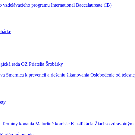
obárke
gická rada
OZ Priatelia Šrobárky
áva
Smernica k prevencii a riešeniu šikanovania
Oslobodenie od telesn
ety
y
Termíny konania
Maturitné komisie
Klasifikácia
Žiaci so zdravotný
Kariérový poradca