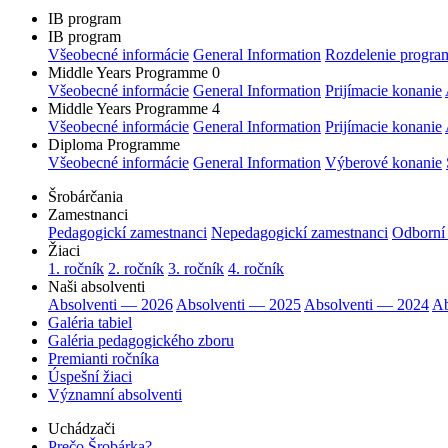
IB program
IB program
Všeobecné informácie
General Information
Rozdelenie progra
Middle Years Programme 0
Všeobecné informácie
General Information
Prijímacie konanie
Middle Years Programme 4
Všeobecné informácie
General Information
Prijímacie konanie
Diploma Programme
Všeobecné informácie
General Information
Výberové konanie
Šrobárčania
Zamestnanci
Pedagogickí zamestnanci
Nepedagogickí zamestnanci
Odborní
Žiaci
1. ročník
2. ročník
3. ročník
4. ročník
Naši absolventi
Absolventi — 2026
Absolventi — 2025
Absolventi — 2024
Ab
Galéria tabiel
Galéria pedagogického zboru
Premianti ročníka
Úspešní žiaci
Významní absolventi
Uchádzači
Prečo Šrobárka?