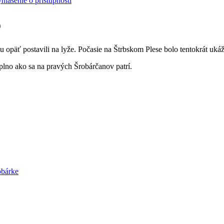
hlásenie o prístupnosti
o
ku opäť postavili na lyže. Počasie na Štrbskom Plese bolo tentokrát uk
aplno ako sa na pravých Šrobárčanov patrí.
obárke