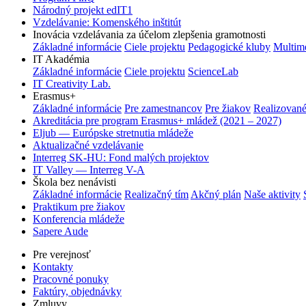
Národný projekt edIT1
Vzdelávanie: Komenského inštitút
Inovácia vzdelávania za účelom zlepšenia gramotnosti
Základné informácie
Ciele projektu
Pedagogické kluby
Multim
IT Akadémia
Základné informácie
Ciele projektu
ScienceLab
IT Creativity Lab.
Erasmus+
Základné informácie
Pre zamestnancov
Pre žiakov
Realizované
Akreditácia pre program Erasmus+ mládež (2021 – 2027)
Eljub — Európske stretnutia mládeže
Aktualizačné vzdelávanie
Interreg SK-HU: Fond malých projektov
IT Valley — Interreg V-A
Škola bez nenávisti
Základné informácie
Realizačný tím
Akčný plán
Naše aktivity
Praktikum pre žiakov
Konferencia mládeže
Sapere Aude
Pre verejnosť
Kontakty
Pracovné ponuky
Faktúry, objednávky
Zmluvy