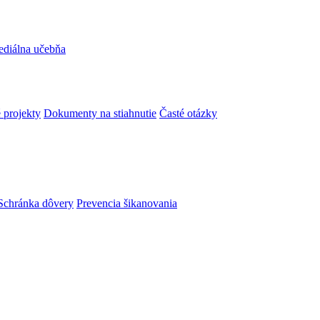
ediálna učebňa
 projekty
Dokumenty na stiahnutie
Časté otázky
Schránka dôvery
Prevencia šikanovania