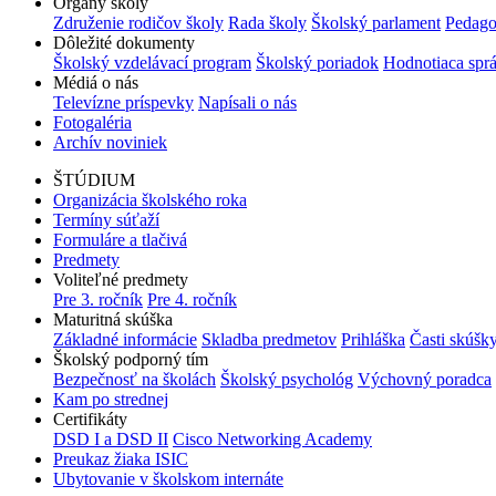
Orgány školy
Združenie rodičov školy
Rada školy
Školský parlament
Pedago
Dôležité dokumenty
Školský vzdelávací program
Školský poriadok
Hodnotiaca spr
Médiá o nás
Televízne príspevky
Napísali o nás
Fotogaléria
Archív noviniek
ŠTÚDIUM
Organizácia školského roka
Termíny súťaží
Formuláre a tlačivá
Predmety
Voliteľné predmety
Pre 3. ročník
Pre 4. ročník
Maturitná skúška
Základné informácie
Skladba predmetov
Prihláška
Časti skúšk
Školský podporný tím
Bezpečnosť na školách
Školský psychológ
Výchovný poradca
Kam po strednej
Certifikáty
DSD I a DSD II
Cisco Networking Academy
Preukaz žiaka ISIC
Ubytovanie v školskom internáte