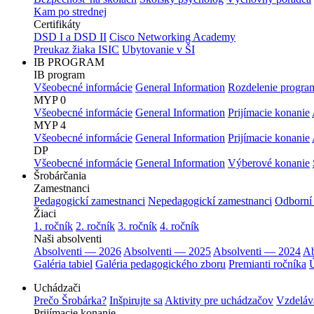
Kam po strednej
Certifikáty
DSD I a DSD II
Cisco Networking Academy
Preukaz žiaka ISIC
Ubytovanie v ŠI
IB PROGRAM
IB program
Všeobecné informácie
General Information
Rozdelenie progra
MYP 0
Všeobecné informácie
General Information
Prijímacie konanie
MYP 4
Všeobecné informácie
General Information
Prijímacie konanie
DP
Všeobecné informácie
General Information
Výberové konanie
Šrobárčania
Zamestnanci
Pedagogickí zamestnanci
Nepedagogickí zamestnanci
Odborní
Žiaci
1. ročník
2. ročník
3. ročník
4. ročník
Naši absolventi
Absolventi — 2026
Absolventi — 2025
Absolventi — 2024
Ab
Galéria tabiel
Galéria pedagogického zboru
Premianti ročníka
Ú
Uchádzači
Prečo Šrobárka?
Inšpirujte sa
Aktivity pre uchádzačov
Vzdeláv
Prijímacie konanie