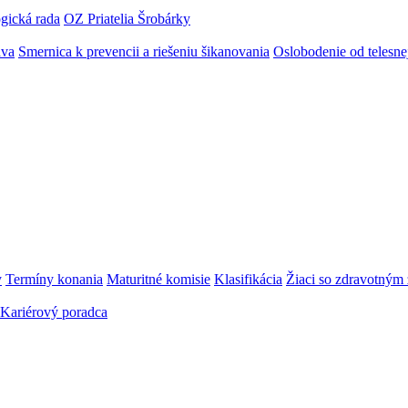
gická rada
OZ Priatelia Šrobárky
áva
Smernica k prevencii a riešeniu šikanovania
Oslobodenie od telesn
y
Termíny konania
Maturitné komisie
Klasifikácia
Žiaci so zdravotný
Kariérový poradca