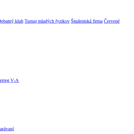
ebatný klub
Turnaj mladých fyzikov
Študentská firma
Červené
terreg V-A
arávaní