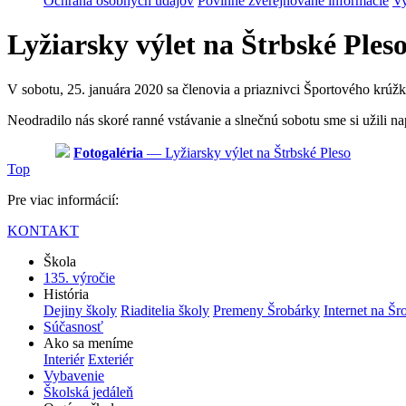
Ochrana osobných údajov
Povinne zverejňované informácie
Vy
Lyžiarsky výlet na Štrbské Ples
V sobotu, 25. januára 2020 sa členovia a priaznivci Športového krúž
Neodradilo nás skoré ranné vstávanie a slnečnú sobotu sme si užili n
Fotogaléria
— Lyžiarsky výlet na Štrbské Pleso
Top
Pre viac informácií:
KONTAKT
Škola
135. výročie
História
Dejiny školy
Riaditelia školy
Premeny Šrobárky
Internet na Šr
Súčasnosť
Ako sa meníme
Interiér
Exteriér
Vybavenie
Školská jedáleň