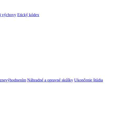
ej výchovy
Etický kódex
m znevýhodnením
Náhradné a opravné skúšky
Ukončenie štúdia