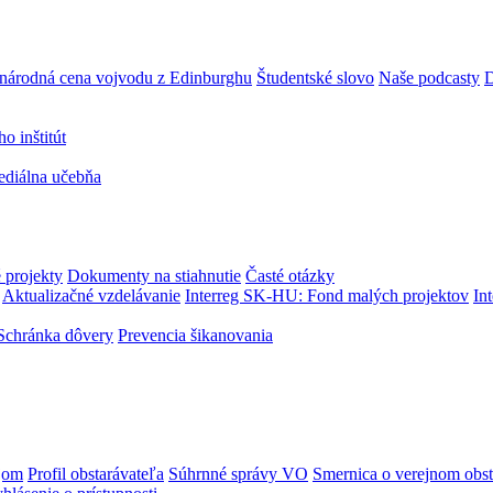
národná cena vojvodu z Edinburghu
Študentské slovo
Naše podcasty
D
 inštitút
ediálna učebňa
 projekty
Dokumenty na stiahnutie
Časté otázky
Aktualizačné vzdelávanie
Interreg SK-HU: Fond malých projektov
In
Schránka dôvery
Prevencia šikanovania
jom
Profil obstarávateľa
Súhrnné správy VO
Smernica o verejnom obst