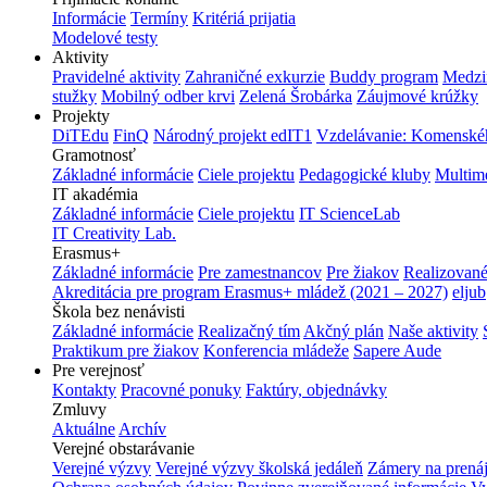
Informácie
Termíny
Kritériá prijatia
Modelové testy
Aktivity
Pravidelné aktivity
Zahraničné exkurzie
Buddy program
Medzi
stužky
Mobilný odber krvi
Zelená Šrobárka
Záujmové krúžky
Projekty
DiTEdu
FinQ
Národný projekt edIT1
Vzdelávanie: Komenského
Gramotnosť
Základné informácie
Ciele projektu
Pedagogické kluby
Multim
IT akadémia
Základné informácie
Ciele projektu
IT ScienceLab
IT Creativity Lab.
Erasmus+
Základné informácie
Pre zamestnancov
Pre žiakov
Realizované
Akreditácia pre program Erasmus+ mládež (2021 – 2027)
eljub
Škola bez nenávisti
Základné informácie
Realizačný tím
Akčný plán
Naše aktivity
Praktikum pre žiakov
Konferencia mládeže
Sapere Aude
Pre verejnosť
Kontakty
Pracovné ponuky
Faktúry, objednávky
Zmluvy
Aktuálne
Archív
Verejné obstarávanie
Verejné výzvy
Verejné výzvy školská jedáleň
Zámery na prená