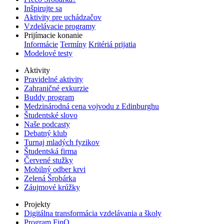
Inšpirujte sa
Aktivity pre uchádzačov
Vzdelávacie programy
Prijímacie konanie
Informácie
Termíny
Kritériá prijatia
Modelové testy
Aktivity
Pravidelné aktivity
Zahraničné exkurzie
Buddy program
Medzinárodná cena vojvodu z Edinburghu
Študentské slovo
Naše podcasty
Debatný klub
Turnaj mladých fyzikov
Študentská firma
Červené stužky
Mobilný odber krvi
Zelená Šrobárka
Záujmové krúžky
Projekty
Digitálna transformácia vzdelávania a školy
Program FinQ