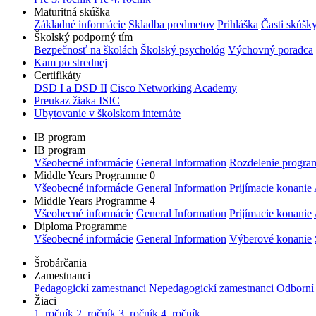
Maturitná skúška
Základné informácie
Skladba predmetov
Prihláška
Časti skúšk
Školský podporný tím
Bezpečnosť na školách
Školský psychológ
Výchovný poradca
Kam po strednej
Certifikáty
DSD I a DSD II
Cisco Networking Academy
Preukaz žiaka ISIC
Ubytovanie v školskom internáte
IB program
IB program
Všeobecné informácie
General Information
Rozdelenie progra
Middle Years Programme 0
Všeobecné informácie
General Information
Prijímacie konanie
Middle Years Programme 4
Všeobecné informácie
General Information
Prijímacie konanie
Diploma Programme
Všeobecné informácie
General Information
Výberové konanie
Šrobárčania
Zamestnanci
Pedagogickí zamestnanci
Nepedagogickí zamestnanci
Odborní
Žiaci
1. ročník
2. ročník
3. ročník
4. ročník