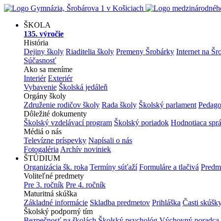
ŠKOLA
135. výročie
História
Dejiny školy
Riaditelia školy
Premeny Šrobárky
Internet na Šr
Súčasnosť
Ako sa meníme
Interiér
Exteriér
Vybavenie
Školská jedáleň
Orgány školy
Združenie rodičov školy
Rada školy
Školský parlament
Pedago
Dôležité dokumenty
Školský vzdelávací program
Školský poriadok
Hodnotiaca spr
Médiá o nás
Televízne príspevky
Napísali o nás
Fotogaléria
Archív noviniek
ŠTÚDIUM
Organizácia šk. roka
Termíny súťaží
Formuláre a tlačivá
Predm
Voliteľné predmety
Pre 3. ročník
Pre 4. ročník
Maturitná skúška
Základné informácie
Skladba predmetov
Prihláška
Časti skúšk
Školský podporný tím
Bezpečnosť na školách
Školský psychológ
Výchovný poradca