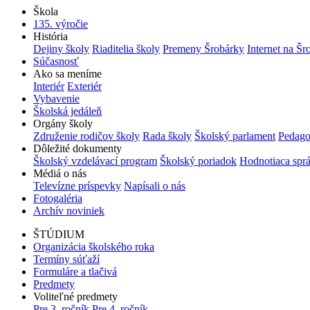
Škola
135. výročie
História
Dejiny školy
Riaditelia školy
Premeny Šrobárky
Internet na Šr
Súčasnosť
Ako sa meníme
Interiér
Exteriér
Vybavenie
Školská jedáleň
Orgány školy
Združenie rodičov školy
Rada školy
Školský parlament
Pedago
Dôležité dokumenty
Školský vzdelávací program
Školský poriadok
Hodnotiaca spr
Médiá o nás
Televízne príspevky
Napísali o nás
Fotogaléria
Archív noviniek
ŠTÚDIUM
Organizácia školského roka
Termíny súťaží
Formuláre a tlačivá
Predmety
Voliteľné predmety
Pre 3. ročník
Pre 4. ročník