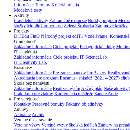
Informácie
Termíny
Kritériá prijatia
Modelové testy
Aktivity
Pravidelné aktivity
Zahraničné exkurzie
Buddy program
Medzi
stužky
Mobilný odber krvi
Zelená Šrobárka
Záujmové krúžky
Projekty
DiTEdu
FinQ
Národný projekt edIT1
Vzdelávanie: Komenského
Gramotnosť
Základné informácie
Ciele projektu
Pedagogické kluby
Multim
IT akadémia
Základné informácie
Ciele projektu
IT ScienceLab
IT Creativity Lab.
Erasmus+
Základné informácie
Pre zamestnancov
Pre žiakov
Realizované
Akreditácia pre program Erasmus+ mládež (2021 – 2027)
eljub
Škola bez nenávisti
Základné informácie
Realizačný tím
Akčný plán
Naše aktivity
Praktikum pre žiakov
Konferencia mládeže
Sapere Aude
Pre verejnosť
Kontakty
Pracovné ponuky
Faktúry, objednávky
Zmluvy
Aktuálne
Archív
Verejné obstarávanie
Verejné výzvy
Verejné výzvy školská jedáleň
Zámery na prená