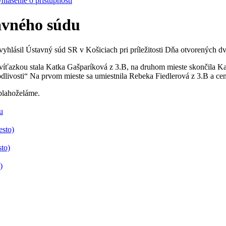
hlásenie o prístupnosti
avného súdu
 vyhlásil Ústavný súd SR v Košiciach pri príležitosti Dňa otvorených dv
a víťazkou stala Katka Gašparíková z 3.B, na druhom mieste skončila K
dlivosti“ Na prvom mieste sa umiestnila Rebeka Fiedlerová z 3.B a cenu
 blahoželáme.
u
esto)
to)
)