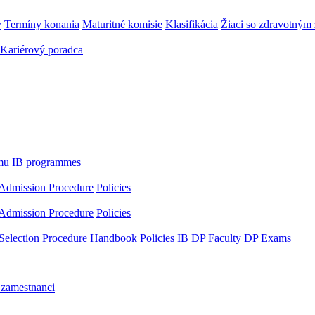
y
Termíny konania
Maturitné komisie
Klasifikácia
Žiaci so zdravotný
Kariérový poradca
mu
IB programmes
Admission Procedure
Policies
Admission Procedure
Policies
Selection Procedure
Handbook
Policies
IB DP Faculty
DP Exams
 zamestnanci