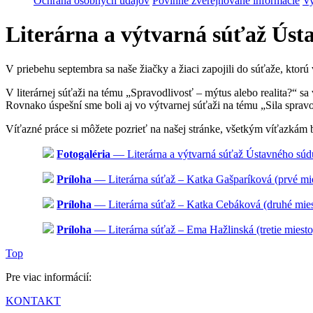
Ochrana osobných údajov
Povinne zverejňované informácie
Vy
Literárna a výtvarná súťaž Úst
V priebehu septembra sa naše žiačky a žiaci zapojili do súťaže, ktorú
V literárnej súťaži na tému „Spravodlivosť – mýtus alebo realita?“ s
Rovnako úspešní sme boli aj vo výtvarnej súťaži na tému „Sila spravo
Víťazné práce si môžete pozrieť na našej stránke, všetkým víťazkám
Fotogaléria
— Literárna a výtvarná súťaž Ústavného súd
Príloha
— Literárna súťaž – Katka Gašparíková (prvé mi
Príloha
— Literárna súťaž – Katka Cebáková (druhé mies
Príloha
— Literárna súťaž – Ema Hažlinská (tretie miesto
Top
Pre viac informácií:
KONTAKT