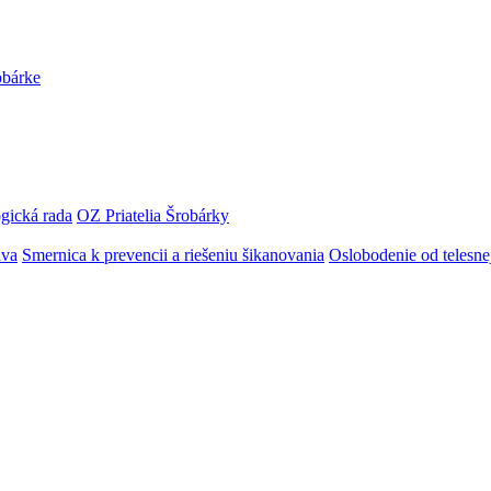
obárke
gická rada
OZ Priatelia Šrobárky
áva
Smernica k prevencii a riešeniu šikanovania
Oslobodenie od telesn