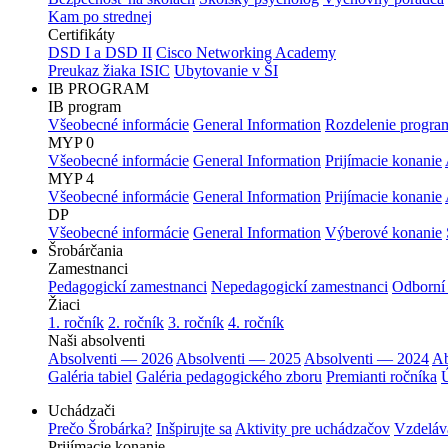
Kam po strednej
Certifikáty
DSD I a DSD II
Cisco Networking Academy
Preukaz žiaka ISIC
Ubytovanie v ŠI
IB PROGRAM
IB program
Všeobecné informácie
General Information
Rozdelenie progra
MYP 0
Všeobecné informácie
General Information
Prijímacie konanie
MYP 4
Všeobecné informácie
General Information
Prijímacie konanie
DP
Všeobecné informácie
General Information
Výberové konanie
Šrobárčania
Zamestnanci
Pedagogickí zamestnanci
Nepedagogickí zamestnanci
Odborní
Žiaci
1. ročník
2. ročník
3. ročník
4. ročník
Naši absolventi
Absolventi — 2026
Absolventi — 2025
Absolventi — 2024
Ab
Galéria tabiel
Galéria pedagogického zboru
Premianti ročníka
Ú
Uchádzači
Prečo Šrobárka?
Inšpirujte sa
Aktivity pre uchádzačov
Vzdeláv
Prijímacie konanie