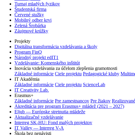
Turnaj mladých fyzikov
Študentská firma
Červené stužky
Mobilný odber krvi
Zelená Šrobárka
Záujmové krúžky
Projekty
Digitálna transformácia vzdelávania a školy
Program FinQ
Národný projekt edIT1
Vzdelávanie: Komenského inštitút
Inovácia vzdelávania za účelom zlepšenia gramotnosti
Základné informácie
Ciele projektu
Pedagogické kluby
Multim
IT Akadémia
Základné informácie
Ciele projektu
ScienceLab
IT Creativity Lab.
Erasmus+
Základné informácie
Pre zamestnancov
Pre žiakov
Realizované
Akreditácia pre program Erasmus+ mládež (2021 – 2027)
Eljub — Európske stretnutia mládeže
Aktualizačné vzdelávanie
Interreg SK-HU: Fond malých projektov
IT Valley — Interreg V-A
Škola bez nenávisti