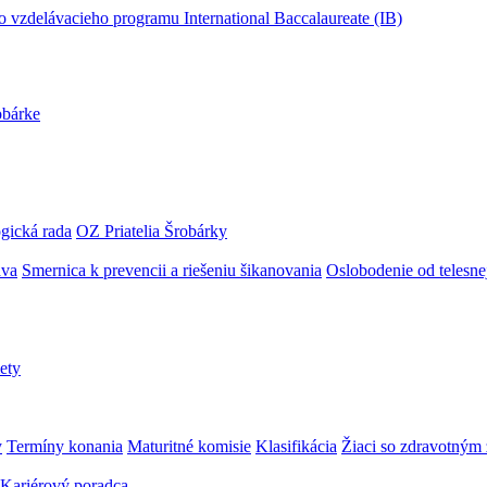
obárke
gická rada
OZ Priatelia Šrobárky
áva
Smernica k prevencii a riešeniu šikanovania
Oslobodenie od telesn
ety
y
Termíny konania
Maturitné komisie
Klasifikácia
Žiaci so zdravotný
Kariérový poradca