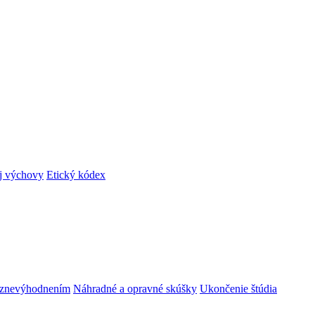
ej výchovy
Etický kódex
m znevýhodnením
Náhradné a opravné skúšky
Ukončenie štúdia