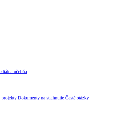
ediálna učebňa
 projekty
Dokumenty na stiahnutie
Časté otázky