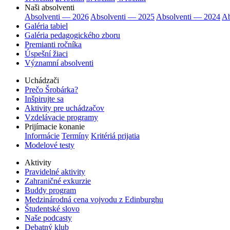
Naši absolventi
Absolventi — 2026
Absolventi — 2025
Absolventi — 2024
Ab
Galéria tabiel
Galéria pedagogického zboru
Premianti ročníka
Úspešní žiaci
Významní absolventi
Uchádzači
Prečo Šrobárka?
Inšpirujte sa
Aktivity pre uchádzačov
Vzdelávacie programy
Prijímacie konanie
Informácie
Termíny
Kritériá prijatia
Modelové testy
Aktivity
Pravidelné aktivity
Zahraničné exkurzie
Buddy program
Medzinárodná cena vojvodu z Edinburghu
Študentské slovo
Naše podcasty
Debatný klub