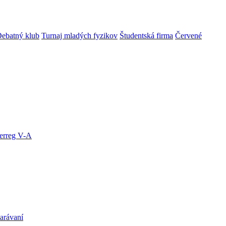
ebatný klub
Turnaj mladých fyzikov
Študentská firma
Červené
terreg V-A
arávaní