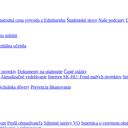
národná cena vojvodu z Edinburghu
Študentské slovo
Naše podcasty
D
 inštitút
ediálna učebňa
 projekty
Dokumenty na stiahnutie
Časté otázky
Aktualizačné vzdelávanie
Interreg SK-HU: Fond malých projektov
In
Schránka dôvery
Prevencia šikanovania
jom
Profil obstarávateľa
Súhrnné správy VO
Smernica o verejnom obst