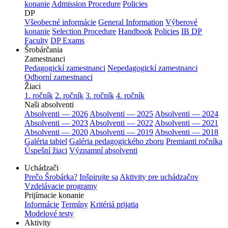
konanie
Admission Procedure
Policies
DP
Všeobecné informácie
General Information
Výberové
konanie
Selection Procedure
Handbook
Policies
IB DP
Faculty
DP Exams
Šrobárčania
Zamestnanci
Pedagogickí zamestnanci
Nepedagogickí zamestnanci
Odborní zamestnanci
Žiaci
1. ročník
2. ročník
3. ročník
4. ročník
Naši absolventi
Absolventi — 2026
Absolventi — 2025
Absolventi — 2024
Absolventi — 2023
Absolventi — 2022
Absolventi — 2021
Absolventi — 2020
Absolventi — 2019
Absolventi — 2018
Galéria tabiel
Galéria pedagogického zboru
Premianti ročníka
Úspešní žiaci
Významní absolventi
Uchádzači
Prečo Šrobárka?
Inšpirujte sa
Aktivity pre uchádzačov
Vzdelávacie programy
Prijímacie konanie
Informácie
Termíny
Kritériá prijatia
Modelové testy
Aktivity