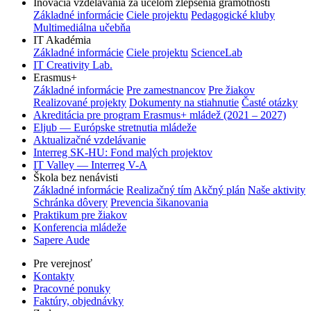
Inovácia vzdelávania za účelom zlepšenia gramotnosti
Základné informácie
Ciele projektu
Pedagogické kluby
Multimediálna učebňa
IT Akadémia
Základné informácie
Ciele projektu
ScienceLab
IT Creativity Lab.
Erasmus+
Základné informácie
Pre zamestnancov
Pre žiakov
Realizované projekty
Dokumenty na stiahnutie
Časté otázky
Akreditácia pre program Erasmus+ mládež (2021 – 2027)
Eljub — Európske stretnutia mládeže
Aktualizačné vzdelávanie
Interreg SK-HU: Fond malých projektov
IT Valley — Interreg V-A
Škola bez nenávisti
Základné informácie
Realizačný tím
Akčný plán
Naše aktivity
Schránka dôvery
Prevencia šikanovania
Praktikum pre žiakov
Konferencia mládeže
Sapere Aude
Pre verejnosť
Kontakty
Pracovné ponuky
Faktúry, objednávky