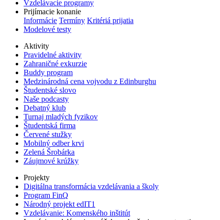
Vzdelávacie programy
Prijímacie konanie
Informácie
Termíny
Kritériá prijatia
Modelové testy
Aktivity
Pravidelné aktivity
Zahraničné exkurzie
Buddy program
Medzinárodná cena vojvodu z Edinburghu
Študentské slovo
Naše podcasty
Debatný klub
Turnaj mladých fyzikov
Študentská firma
Červené stužky
Mobilný odber krvi
Zelená Šrobárka
Záujmové krúžky
Projekty
Digitálna transformácia vzdelávania a školy
Program FinQ
Národný projekt edIT1
Vzdelávanie: Komenského inštitút