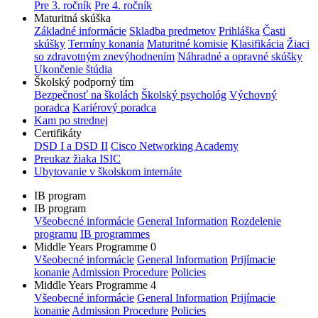
Pre 3. ročník
Pre 4. ročník
Maturitná skúška
Základné informácie
Skladba predmetov
Prihláška
Časti
skúšky
Termíny konania
Maturitné komisie
Klasifikácia
Žiaci
so zdravotným znevýhodnením
Náhradné a opravné skúšky
Ukončenie štúdia
Školský podporný tím
Bezpečnosť na školách
Školský psychológ
Výchovný
poradca
Kariérový poradca
Kam po strednej
Certifikáty
DSD I a DSD II
Cisco Networking Academy
Preukaz žiaka ISIC
Ubytovanie v školskom internáte
IB program
IB program
Všeobecné informácie
General Information
Rozdelenie
programu
IB programmes
Middle Years Programme 0
Všeobecné informácie
General Information
Prijímacie
konanie
Admission Procedure
Policies
Middle Years Programme 4
Všeobecné informácie
General Information
Prijímacie
konanie
Admission Procedure
Policies