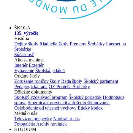
ŠKOLA
135. výročie
História
Dejiny školy
Riaditelia školy
Premeny Šrobárky
Internet na
Šrobárke
Súčasnosť
Ako sa meníme
Interiér
Exteriér
Vybavenie
Školská jedáleň
Orgány školy
Združenie rodičov školy
Rada školy
Školský parlament
Pedagogická rada
OZ Priatelia Šrobárky
Dôležité dokumenty
Školský vzdelávací program
Školský poriadok
Hodnotiaca
správa
Smernica k prevencii a riešeniu šikanovania
Oslobodenie od telesnej výchovy
Etický kódex
Médiá o nás
Televízne príspevky
Napísali o nás
Fotogaléria
Archív noviniek
ŠTÚDIUM