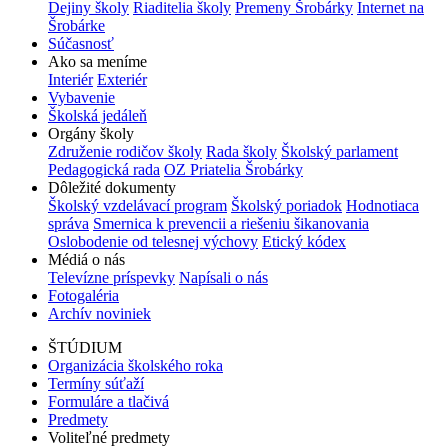
Dejiny školy
Riaditelia školy
Premeny Šrobárky
Internet na
Šrobárke
Súčasnosť
Ako sa meníme
Interiér
Exteriér
Vybavenie
Školská jedáleň
Orgány školy
Združenie rodičov školy
Rada školy
Školský parlament
Pedagogická rada
OZ Priatelia Šrobárky
Dôležité dokumenty
Školský vzdelávací program
Školský poriadok
Hodnotiaca
správa
Smernica k prevencii a riešeniu šikanovania
Oslobodenie od telesnej výchovy
Etický kódex
Médiá o nás
Televízne príspevky
Napísali o nás
Fotogaléria
Archív noviniek
ŠTÚDIUM
Organizácia školského roka
Termíny súťaží
Formuláre a tlačivá
Predmety
Voliteľné predmety