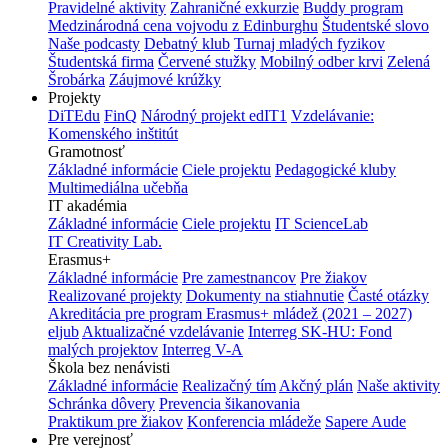
Pravidelné aktivity
Zahraničné exkurzie
Buddy program
Medzinárodná cena vojvodu z Edinburghu
Študentské slovo
Naše podcasty
Debatný klub
Turnaj mladých fyzikov
Študentská firma
Červené stužky
Mobilný odber krvi
Zelená
Šrobárka
Záujmové krúžky
Projekty
DiTEdu
FinQ
Národný projekt edIT1
Vzdelávanie:
Komenského inštitút
Gramotnosť
Základné informácie
Ciele projektu
Pedagogické kluby
Multimediálna učebňa
IT akadémia
Základné informácie
Ciele projektu
IT ScienceLab
IT Creativity Lab.
Erasmus+
Základné informácie
Pre zamestnancov
Pre žiakov
Realizované projekty
Dokumenty na stiahnutie
Časté otázky
Akreditácia pre program Erasmus+ mládež (2021 – 2027)
eljub
Aktualizačné vzdelávanie
Interreg SK-HU: Fond
malých projektov
Interreg V-A
Škola bez nenávisti
Základné informácie
Realizačný tím
Akčný plán
Naše aktivity
Schránka dôvery
Prevencia šikanovania
Praktikum pre žiakov
Konferencia mládeže
Sapere Aude
Pre verejnosť