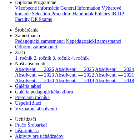
Diploma Programme
Všeobecné informácie
General Information
Výberové
konanie
Selection Procedure
Handbook
Policies
IB DP
Faculty
DP Exams
Šrobárčania
Zamestnanci
Pedagogickí zamestnanci
Nepedagogickí zamestnanci
Odborní zamestnanci
Žiaci
1. ročník
2. ročník
3. ročník
4. ročník
Naši absolventi
Absolventi — 2026
Absolventi — 2025
Absolventi — 2024
Absolventi — 2023
Absolventi — 2022
Absolventi — 2021
Absolventi — 2020
Absolventi — 2019
Absolventi — 2018
Galéria tabiel
Galéria pedagogického zboru
Premianti ročníka
Úspešní žiaci
Významní absolventi
Uchádzači
Prečo Šrobárka?
Inšpirujte sa
Aktivity pre uchádzačov