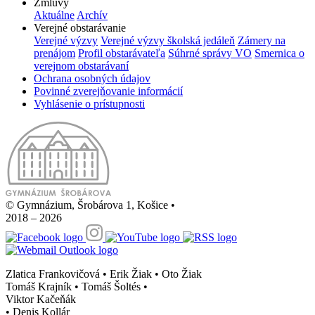
Zmluvy
Aktuálne
Archív
Verejné obstarávanie
Verejné výzvy
Verejné výzvy školská jedáleň
Zámery na
prenájom
Profil obstarávateľa
Súhrné správy VO
Smernica o
verejnom obstarávaní
Ochrana osobných údajov
Povinné zverejňovanie informácií
Vyhlásenie o prístupnosti
© Gymnázium, Šrobárova 1, Košice
•
2018 – 2026
Zlatica Frankovičová • Erik Žiak • Oto Žiak
Tomáš Krajník • Tomáš Šoltés
•
Viktor Kačeňák
•
Denis Kollár