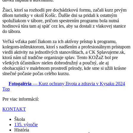
Žiaci, ktorí sa rozhodli pre dochádzkovú formu, začali kurz prvým
dňom turistiky v okolí Košíc. Ďalšie dni sa pridali k ostatným
spolužiakom v tábore, pričom spestrením programu bola nutná
hodinová túra tam aj späť cez les, aby sa dostali z vlakovej stanice
do tábora.
Veľká vďaka patrí žiakom za ich aktívny prístup k programu,
kolegom-inštruktorom, ktorí s nadšením a profesionálnym prístupom
viedli aktivity na jednotlivých stanovištiach, a CK Splavujeme.sk,
ktorá nám už tradične organizuje splav. Tento KOŽaZ bol pre
všetkých účastníkov nielen dobrodružný a poučný, ale aj
obohacujúci v malebnom prostredí prírody, kde sme si užili krásne
slnečné počasie počas celého kurzu.
Fotogaléria
— Kurz ochrany života a zdravia v Kysaku 2024
Top
Pre viac informácií:
KONTAKT
Škola
135. výročie
História