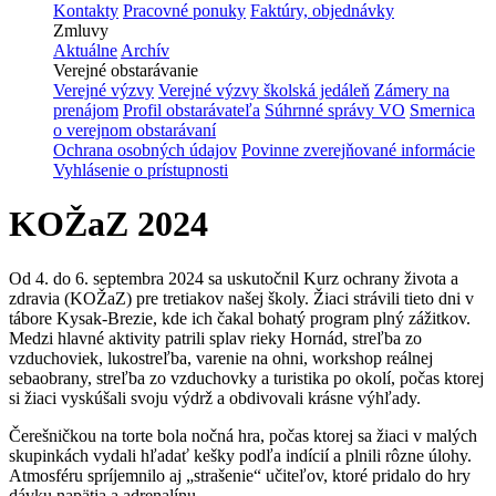
Kontakty
Pracovné ponuky
Faktúry, objednávky
Zmluvy
Aktuálne
Archív
Verejné obstarávanie
Verejné výzvy
Verejné výzvy školská jedáleň
Zámery na
prenájom
Profil obstarávateľa
Súhrnné správy VO
Smernica
o verejnom obstarávaní
Ochrana osobných údajov
Povinne zverejňované informácie
Vyhlásenie o prístupnosti
KOŽaZ 2024
Od
4.
do
6. septembra 2024
sa uskutočnil Kurz ochrany života a
zdravia (KOŽaZ) pre tretiakov našej školy. Žiaci strávili tieto dni v
tábore Kysak-Brezie, kde ich čakal bohatý program plný zážitkov.
Medzi hlavné aktivity patrili splav rieky Hornád, streľba zo
vzduchoviek, lukostreľba, varenie na ohni, workshop reálnej
sebaobrany, streľba zo vzduchovky a turistika po okolí, počas ktorej
si žiaci vyskúšali svoju výdrž a obdivovali krásne výhľady.
Čerešničkou na torte bola nočná hra, počas ktorej sa žiaci v malých
skupinkách vydali hľadať kešky podľa indícií a plnili rôzne úlohy.
Atmosféru spríjemnilo aj „strašenie“ učiteľov, ktoré pridalo do hry
dávku napätia a adrenalínu.