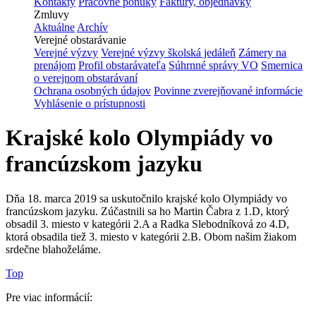
Kontakty
Pracovné ponuky
Faktúry, objednávky
Zmluvy
Aktuálne
Archív
Verejné obstarávanie
Verejné výzvy
Verejné výzvy školská jedáleň
Zámery na
prenájom
Profil obstarávateľa
Súhrnné správy VO
Smernica
o verejnom obstarávaní
Ochrana osobných údajov
Povinne zverejňované informácie
Vyhlásenie o prístupnosti
Krajské kolo Olympiády vo
francúzskom jazyku
Dňa 18. marca 2019 sa uskutočnilo krajské kolo Olympiády vo
francúzskom jazyku. Zúčastnili sa ho Martin Čabra z 1.D, ktorý
obsadil 3. miesto v kategórii 2.A a Radka Slebodníková zo 4.D,
ktorá obsadila tiež 3. miesto v kategórii 2.B. Obom našim žiakom
srdečne blahoželáme.
Top
Pre viac informácií: