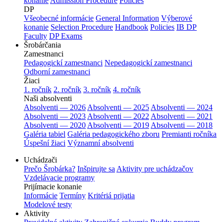
konanie
Admission Procedure
Policies
DP
Všeobecné informácie
General Information
Výberové
konanie
Selection Procedure
Handbook
Policies
IB DP
Faculty
DP Exams
Šrobárčania
Zamestnanci
Pedagogickí zamestnanci
Nepedagogickí zamestnanci
Odborní zamestnanci
Žiaci
1. ročník
2. ročník
3. ročník
4. ročník
Naši absolventi
Absolventi — 2026
Absolventi — 2025
Absolventi — 2024
Absolventi — 2023
Absolventi — 2022
Absolventi — 2021
Absolventi — 2020
Absolventi — 2019
Absolventi — 2018
Galéria tabiel
Galéria pedagogického zboru
Premianti ročníka
Úspešní žiaci
Významní absolventi
Uchádzači
Prečo Šrobárka?
Inšpirujte sa
Aktivity pre uchádzačov
Vzdelávacie programy
Prijímacie konanie
Informácie
Termíny
Kritériá prijatia
Modelové testy
Aktivity