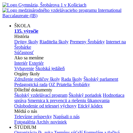
ŠKOLA
135. výročie
História
Dejiny školy
Riaditelia školy
Premeny Šrobárky
Internet na
Šrobárke
Súčasnosť
Ako sa meníme
Interiér
Exteriér
Vybavenie
Školská jedáleň
Orgány školy
Združenie rodičov školy
Rada školy
Školský parlament
Pedagogická rada
OZ Priatelia Šrobárky
Dôležité dokumenty
Školský vzdelávací program
Školský poriadok
Hodnotiaca
správa
Smernica k prevencii a riešeniu šikanovania
Oslobodenie od telesnej výchovy
Etický kódex
Médiá o nás
Televízne príspevky
Napísali o nás
Fotogaléria
Archív noviniek
ŠTÚDIUM
Organizácia šk. roka
Termíny súťaží
Formuláre a tlačivá