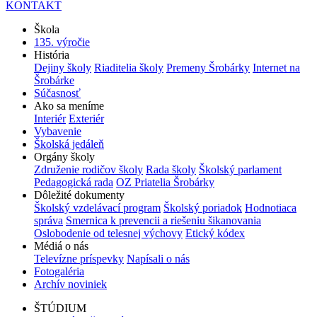
KONTAKT
Škola
135. výročie
História
Dejiny školy
Riaditelia školy
Premeny Šrobárky
Internet na
Šrobárke
Súčasnosť
Ako sa meníme
Interiér
Exteriér
Vybavenie
Školská jedáleň
Orgány školy
Združenie rodičov školy
Rada školy
Školský parlament
Pedagogická rada
OZ Priatelia Šrobárky
Dôležité dokumenty
Školský vzdelávací program
Školský poriadok
Hodnotiaca
správa
Smernica k prevencii a riešeniu šikanovania
Oslobodenie od telesnej výchovy
Etický kódex
Médiá o nás
Televízne príspevky
Napísali o nás
Fotogaléria
Archív noviniek
ŠTÚDIUM