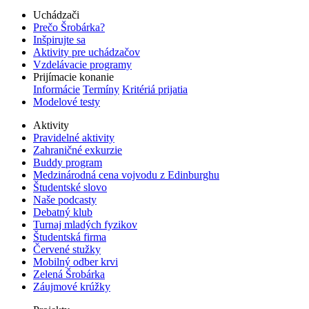
Uchádzači
Prečo Šrobárka?
Inšpirujte sa
Aktivity pre uchádzačov
Vzdelávacie programy
Prijímacie konanie
Informácie
Termíny
Kritériá prijatia
Modelové testy
Aktivity
Pravidelné aktivity
Zahraničné exkurzie
Buddy program
Medzinárodná cena vojvodu z Edinburghu
Študentské slovo
Naše podcasty
Debatný klub
Turnaj mladých fyzikov
Študentská firma
Červené stužky
Mobilný odber krvi
Zelená Šrobárka
Záujmové krúžky