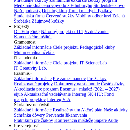
Pravidelné aktivity
Zahraničné exkurzie
Buddy program
Medzinárodná cena vojvodu z Edinburghu
Študentské slovo
Naše podcasty
Debatný klub
Turnaj mladých fyzikov
Študentská firma
Červené stužky
Mobilný odber krvi
Zelená
Šrobárka
Záujmové krúžky
Projekty
DiTEdu
FinQ
Národný projekt edIT1
Vzdelávanie:
Komenského inštitút
Gramotnosť
Základné informácie
Ciele projektu
Pedagogické kluby
Multimediálna učebňa
IT akadémia
Základné informácie
Ciele projektu
IT ScienceLab
IT Creativity Lab.
Erasmus+
Základné informácie
Pre zamestnancov
Pre žiakov
Realizované projekty
Dokumenty na stiahnutie
Časté otázky
Akreditácia pre program Erasmus+ mládež (2021 – 2027)
eljub
Aktualizačné vzdelávanie
Interreg SK-HU: Fond
malých projektov
Interreg V-A
Škola bez nenávisti
Základné informácie
Realizačný tím
Akčný plán
Naše aktivity
Schránka dôvery
Prevencia šikanovania
Praktikum pre žiakov
Konferencia mládeže
Sapere Aude
Pre verejnosť