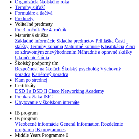
Organizácia školského roka
Termíny súťaží
Formuláre a tlačivá
Predmety
Voliteľné predmety
Pre 3. ročník
Pre 4. ročník
Maturitná skúška
Základné informácie
Skladba predmetov
Prihláška
Časti
skúšky
Termíny konania
Maturitné komisie
Klasifikácia
Žiaci
so zdravotným znevýhodnením
Náhradné a opravné skúšky
Ukončenie štúdia
Školský podporný tím
Bezpečnosť na školách
Školský psychológ
Výchovný
poradca
Kariérový poradca
Kam po strednej
Certifikáty
DSD I a DSD II
Cisco Networking Academy
Preukaz žiaka ISIC
Ubytovanie v školskom internáte
IB program
IB program
Všeobecné informácie
General Information
Rozdelenie
programu
IB programmes
Middle Years Programme 0