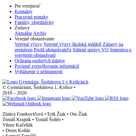
Pre verejnosť
Kontakty
Pracovné ponuky
Faktúry, objednávky
Zmluvy
Aktuálne
Archív
Verejné obstarávanie
Verejné výzvy
Verejné výzvy školská jedáleň
Zámery na
prenájom
Profil obstarávateľa
Súhrné správy VO
Smernica o
verejnom obstarávaní
Ochrana osobných údajov
Povinné zverejňovanie informácií
Vyhlásenie o prístupnosti
© Gymnázium, Šrobárova 1, Košice
•
2018 – 2026
Zlatica Frankovičová • Erik Žiak • Oto Žiak
Tomáš Krajník • Tomáš Šoltés
•
Viktor Kačeňák
•
Denis Kollár
•
Samuel Tomášů