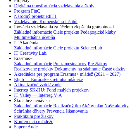
Projekty
Digitálna transformácia vzdelávania a školy
Program FinQ
Národný projekt edIT1
Vzdelávanie: Komenského inštitút
Inovácia vzdelávania za účelom zlepšenia gramotnosti
Základné informácie
Ciele projektu
Pedagogické kluby
Multimediálna učebňa
IT Akadémia
Základné informácie
Ciele projektu
ScienceLab
IT Creativity Lab.
Erasmus+
Základné informácie
Pre zamestnancov
Pre žiakov
Realizované projekty
Dokumenty na stiahnutie
Časté otázky
Akreditácia pre program Erasmus+ mládež (2021 – 2027)
Eljub — Európske stretnutia mládeže
Aktualizačné vzdelávanie
Interreg SK-HU: Fond malých projektov
IT Valley — Interreg V-A
Škola bez nenávisti
Základné informácie
Realizačný tím
Akčný plán
Naše aktivity
Schránka dôvery
Prevencia šikanovania
Praktikum pre žiakov
Konferencia mládeže
Sapere Aude