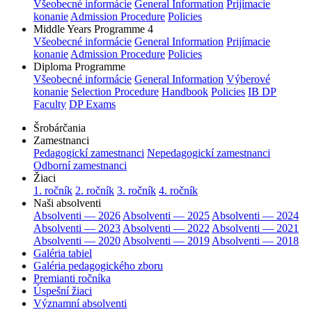
Všeobecné informácie
General Information
Prijímacie
konanie
Admission Procedure
Policies
Middle Years Programme 4
Všeobecné informácie
General Information
Prijímacie
konanie
Admission Procedure
Policies
Diploma Programme
Všeobecné informácie
General Information
Výberové
konanie
Selection Procedure
Handbook
Policies
IB DP
Faculty
DP Exams
Šrobárčania
Zamestnanci
Pedagogickí zamestnanci
Nepedagogickí zamestnanci
Odborní zamestnanci
Žiaci
1. ročník
2. ročník
3. ročník
4. ročník
Naši absolventi
Absolventi — 2026
Absolventi — 2025
Absolventi — 2024
Absolventi — 2023
Absolventi — 2022
Absolventi — 2021
Absolventi — 2020
Absolventi — 2019
Absolventi — 2018
Galéria tabiel
Galéria pedagogického zboru
Premianti ročníka
Úspešní žiaci
Významní absolventi