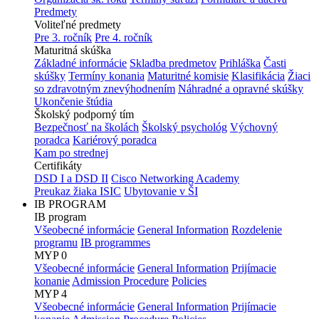
Predmety
Voliteľné predmety
Pre 3. ročník
Pre 4. ročník
Maturitná skúška
Základné informácie
Skladba predmetov
Prihláška
Časti
skúšky
Termíny konania
Maturitné komisie
Klasifikácia
Žiaci
so zdravotným znevýhodnením
Náhradné a opravné skúšky
Ukončenie štúdia
Školský podporný tím
Bezpečnosť na školách
Školský psychológ
Výchovný
poradca
Kariérový poradca
Kam po strednej
Certifikáty
DSD I a DSD II
Cisco Networking Academy
Preukaz žiaka ISIC
Ubytovanie v ŠI
IB PROGRAM
IB program
Všeobecné informácie
General Information
Rozdelenie
programu
IB programmes
MYP 0
Všeobecné informácie
General Information
Prijímacie
konanie
Admission Procedure
Policies
MYP 4
Všeobecné informácie
General Information
Prijímacie