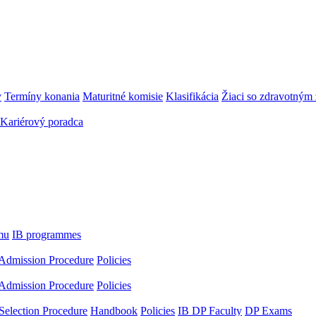
y
Termíny konania
Maturitné komisie
Klasifikácia
Žiaci so zdravotný
Kariérový poradca
mu
IB programmes
Admission Procedure
Policies
Admission Procedure
Policies
Selection Procedure
Handbook
Policies
IB DP Faculty
DP Exams