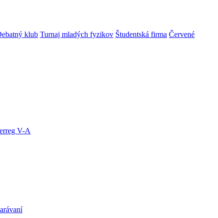
ebatný klub
Turnaj mladých fyzikov
Študentská firma
Červené
terreg V-A
arávaní