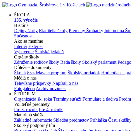
ŠKOLA
135. výročie
História
Dejiny školy
Riaditelia školy
Premeny Šrobárky
Internet na Šr
Súčasnosť
Ako sa meníme
Interiér
Exteriér
Vybavenie
Školská jedáleň
Orgány školy
Združenie rodičov školy
Rada školy
Školský parlament
Pedago
Dôležité dokumenty
Školský vzdelávací program
Školský poriadok
Hodnotiaca spr
Médiá o nás
Televízne príspevky
Napísali o nás
Fotogaléria
Archív noviniek
ŠTÚDIUM
Organizácia šk. roka
Termíny súťaží
Formuláre a tlačivá
Predm
Voliteľné predmety
Pre 3. ročník
Pre 4. ročník
Maturitná skúška
Základné informácie
Skladba predmetov
Prihláška
Časti skúšk
Školský podporný tím
Bezpečnosť na školách
Školský psychológ
Výchovný poradca