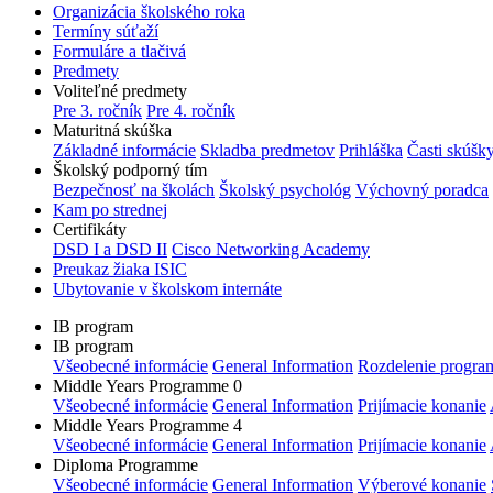
Organizácia školského roka
Termíny súťaží
Formuláre a tlačivá
Predmety
Voliteľné predmety
Pre 3. ročník
Pre 4. ročník
Maturitná skúška
Základné informácie
Skladba predmetov
Prihláška
Časti skúšk
Školský podporný tím
Bezpečnosť na školách
Školský psychológ
Výchovný poradca
Kam po strednej
Certifikáty
DSD I a DSD II
Cisco Networking Academy
Preukaz žiaka ISIC
Ubytovanie v školskom internáte
IB program
IB program
Všeobecné informácie
General Information
Rozdelenie progra
Middle Years Programme 0
Všeobecné informácie
General Information
Prijímacie konanie
Middle Years Programme 4
Všeobecné informácie
General Information
Prijímacie konanie
Diploma Programme
Všeobecné informácie
General Information
Výberové konanie