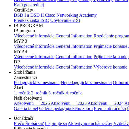
Kam po strednej
Certifikáty
DSD I a DSD II
Cisco Networking Academy
Preukaz žiaka ISIC
Ubytovanie v ŠI
IB PROGRAM
IB program
Všeobecné informácie
General Information
Rozdelenie progra
MYP 0
Všeobecné informácie
General Information
Prijímacie konanie
MYP 4
Všeobecné informácie
General Information
Prijímacie konanie
DP
Všeobecné informácie
General Information
Výberové konanie
Šrobárčania
Zamestnanci
Pedagogickí zamestnanci
Nepedagogickí zamestnanci
Odborní
Žiaci
1. ročník
2. ročník
3. ročník
4. ročník
Naši absolventi
Absolventi — 2026
Absolventi — 2025
Absolventi — 2024
Ab
Galéria tabiel
Galéria pedagogického zboru
Premianti ročníka
Ú
Uchádzači
Prečo Šrobárka?
Inšpirujte sa
Aktivity pre uchádzačov
Vzdeláv
Prijímacie konanie