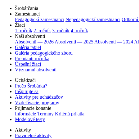
Šrobárčania
Zamestnanci
Pedagogickí zamestnanci
Nepedagogickí zamestnanci
Odborní
Žiaci
1. ročník
2. ročník
3. ročník
4. ročník
Naši absolventi
Absolventi — 2026
Absolventi — 2025
Absolventi — 2024
Ab
Galéria tabiel
Galéria pedagogického zboru
Premianti ročníka
Úspešní žiaci
Významní absolventi
Uchádzači
Prečo Šrobárka?
Inšpirujte sa
Aktivity pre uchádzačov
Vzdelávacie programy
Prijímacie konanie
Informácie
Termíny
Kritériá prijatia
Modelové testy
Aktivity
Pravidelné aktivity