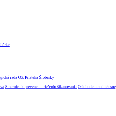
obárke
gická rada
OZ Priatelia Šrobárky
áva
Smernica k prevencii a riešeniu šikanovania
Oslobodenie od telesn