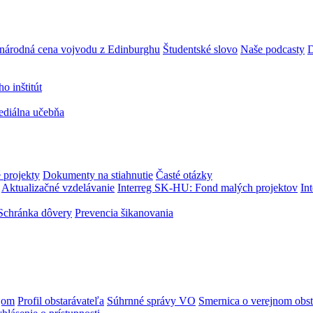
národná cena vojvodu z Edinburghu
Študentské slovo
Naše podcasty
D
 inštitút
ediálna učebňa
 projekty
Dokumenty na stiahnutie
Časté otázky
Aktualizačné vzdelávanie
Interreg SK-HU: Fond malých projektov
In
Schránka dôvery
Prevencia šikanovania
jom
Profil obstarávateľa
Súhrnné správy VO
Smernica o verejnom obst