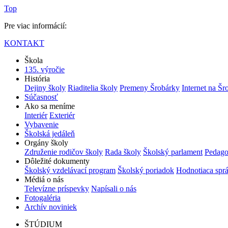
Top
Pre viac informácií:
KONTAKT
Škola
135. výročie
História
Dejiny školy
Riaditelia školy
Premeny Šrobárky
Internet na Šr
Súčasnosť
Ako sa meníme
Interiér
Exteriér
Vybavenie
Školská jedáleň
Orgány školy
Združenie rodičov školy
Rada školy
Školský parlament
Pedago
Dôležité dokumenty
Školský vzdelávací program
Školský poriadok
Hodnotiaca spr
Médiá o nás
Televízne príspevky
Napísali o nás
Fotogaléria
Archív noviniek
ŠTÚDIUM