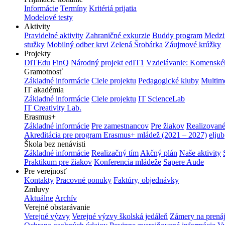
Informácie
Termíny
Kritériá prijatia
Modelové testy
Aktivity
Pravidelné aktivity
Zahraničné exkurzie
Buddy program
Medzi
stužky
Mobilný odber krvi
Zelená Šrobárka
Záujmové krúžky
Projekty
DiTEdu
FinQ
Národný projekt edIT1
Vzdelávanie: Komenského
Gramotnosť
Základné informácie
Ciele projektu
Pedagogické kluby
Multim
IT akadémia
Základné informácie
Ciele projektu
IT ScienceLab
IT Creativity Lab.
Erasmus+
Základné informácie
Pre zamestnancov
Pre žiakov
Realizované
Akreditácia pre program Erasmus+ mládež (2021 – 2027)
eljub
Škola bez nenávisti
Základné informácie
Realizačný tím
Akčný plán
Naše aktivity
Praktikum pre žiakov
Konferencia mládeže
Sapere Aude
Pre verejnosť
Kontakty
Pracovné ponuky
Faktúry, objednávky
Zmluvy
Aktuálne
Archív
Verejné obstarávanie
Verejné výzvy
Verejné výzvy školská jedáleň
Zámery na prená