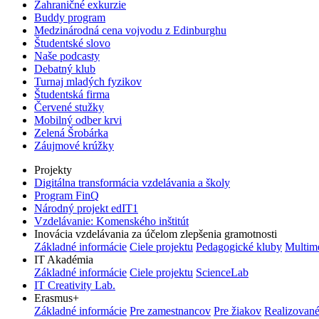
Zahraničné exkurzie
Buddy program
Medzinárodná cena vojvodu z Edinburghu
Študentské slovo
Naše podcasty
Debatný klub
Turnaj mladých fyzikov
Študentská firma
Červené stužky
Mobilný odber krvi
Zelená Šrobárka
Záujmové krúžky
Projekty
Digitálna transformácia vzdelávania a školy
Program FinQ
Národný projekt edIT1
Vzdelávanie: Komenského inštitút
Inovácia vzdelávania za účelom zlepšenia gramotnosti
Základné informácie
Ciele projektu
Pedagogické kluby
Multim
IT Akadémia
Základné informácie
Ciele projektu
ScienceLab
IT Creativity Lab.
Erasmus+
Základné informácie
Pre zamestnancov
Pre žiakov
Realizované