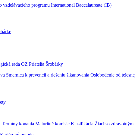
obárke
gická rada
OZ Priatelia Šrobárky
áva
Smernica k prevencii a riešeniu šikanovania
Oslobodenie od telesn
ety
y
Termíny konania
Maturitné komisie
Klasifikácia
Žiaci so zdravotný
Kariérový poradca