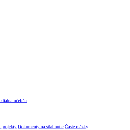
ediálna učebňa
 projekty
Dokumenty na stiahnutie
Časté otázky