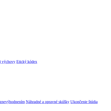
ej výchovy
Etický kódex
m znevýhodnením
Náhradné a opravné skúšky
Ukončenie štúdia