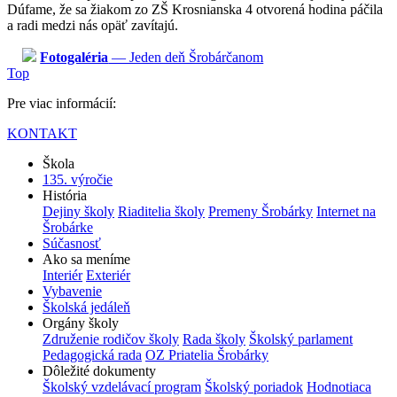
Dúfame, že sa žiakom zo ZŠ Krosnianska 4 otvorená hodina páčila
a radi medzi nás opäť zavítajú.
Fotogaléria
— Jeden deň Šrobárčanom
Top
Pre viac informácií:
KONTAKT
Škola
135. výročie
História
Dejiny školy
Riaditelia školy
Premeny Šrobárky
Internet na
Šrobárke
Súčasnosť
Ako sa meníme
Interiér
Exteriér
Vybavenie
Školská jedáleň
Orgány školy
Združenie rodičov školy
Rada školy
Školský parlament
Pedagogická rada
OZ Priatelia Šrobárky
Dôležité dokumenty
Školský vzdelávací program
Školský poriadok
Hodnotiaca