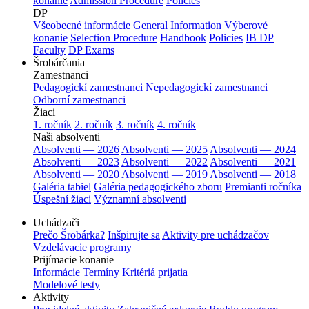
konanie
Admission Procedure
Policies
DP
Všeobecné informácie
General Information
Výberové
konanie
Selection Procedure
Handbook
Policies
IB DP
Faculty
DP Exams
Šrobárčania
Zamestnanci
Pedagogickí zamestnanci
Nepedagogickí zamestnanci
Odborní zamestnanci
Žiaci
1. ročník
2. ročník
3. ročník
4. ročník
Naši absolventi
Absolventi — 2026
Absolventi — 2025
Absolventi — 2024
Absolventi — 2023
Absolventi — 2022
Absolventi — 2021
Absolventi — 2020
Absolventi — 2019
Absolventi — 2018
Galéria tabiel
Galéria pedagogického zboru
Premianti ročníka
Úspešní žiaci
Významní absolventi
Uchádzači
Prečo Šrobárka?
Inšpirujte sa
Aktivity pre uchádzačov
Vzdelávacie programy
Prijímacie konanie
Informácie
Termíny
Kritériá prijatia
Modelové testy
Aktivity