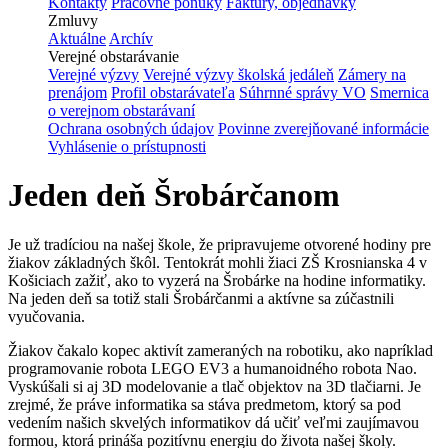
Kontakty
Pracovné ponuky
Faktúry, objednávky
Zmluvy
Aktuálne
Archív
Verejné obstarávanie
Verejné výzvy
Verejné výzvy školská jedáleň
Zámery na
prenájom
Profil obstarávateľa
Súhrnné správy VO
Smernica
o verejnom obstarávaní
Ochrana osobných údajov
Povinne zverejňované informácie
Vyhlásenie o prístupnosti
Jeden deň Šrobárčanom
Je už tradíciou na našej škole, že pripravujeme otvorené hodiny pre
žiakov základných škôl. Tentokrát mohli žiaci ZŠ Krosnianska 4 v
Košiciach zažiť, ako to vyzerá na Šrobárke na hodine informatiky.
Na jeden deň sa totiž stali Šrobárčanmi a aktívne sa zúčastnili
vyučovania.
Žiakov čakalo kopec aktivít zameraných na robotiku, ako napríklad
programovanie robota LEGO EV3 a humanoidného robota Nao.
Vyskúšali si aj 3D modelovanie a tlač objektov na 3D tlačiarni. Je
zrejmé, že práve informatika sa stáva predmetom, ktorý sa pod
vedením našich skvelých informatikov dá učiť veľmi zaujímavou
formou, ktorá prináša pozitívnu energiu do života našej školy.