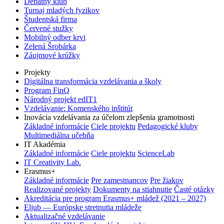
Debatný klub
Turnaj mladých fyzikov
Študentská firma
Červené stužky
Mobilný odber krvi
Zelená Šrobárka
Záujmové krúžky
Projekty
Digitálna transformácia vzdelávania a školy
Program FinQ
Národný projekt edIT1
Vzdelávanie: Komenského inštitút
Inovácia vzdelávania za účelom zlepšenia gramotnosti
Základné informácie
Ciele projektu
Pedagogické kluby
Multimediálna učebňa
IT Akadémia
Základné informácie
Ciele projektu
ScienceLab
IT Creativity Lab.
Erasmus+
Základné informácie
Pre zamestnancov
Pre žiakov
Realizované projekty
Dokumenty na stiahnutie
Časté otázky
Akreditácia pre program Erasmus+ mládež (2021 – 2027)
Eljub — Európske stretnutia mládeže
Aktualizačné vzdelávanie