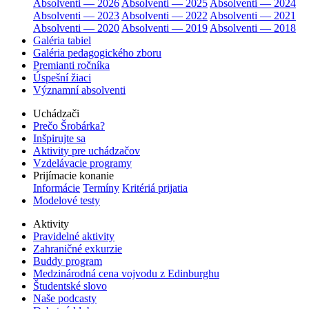
Absolventi — 2026
Absolventi — 2025
Absolventi — 2024
Absolventi — 2023
Absolventi — 2022
Absolventi — 2021
Absolventi — 2020
Absolventi — 2019
Absolventi — 2018
Galéria tabiel
Galéria pedagogického zboru
Premianti ročníka
Úspešní žiaci
Významní absolventi
Uchádzači
Prečo Šrobárka?
Inšpirujte sa
Aktivity pre uchádzačov
Vzdelávacie programy
Prijímacie konanie
Informácie
Termíny
Kritériá prijatia
Modelové testy
Aktivity
Pravidelné aktivity
Zahraničné exkurzie
Buddy program
Medzinárodná cena vojvodu z Edinburghu
Študentské slovo
Naše podcasty