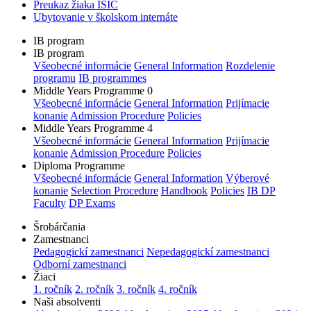
Preukaz žiaka ISIC
Ubytovanie v školskom internáte
IB program
IB program
Všeobecné informácie
General Information
Rozdelenie
programu
IB programmes
Middle Years Programme 0
Všeobecné informácie
General Information
Prijímacie
konanie
Admission Procedure
Policies
Middle Years Programme 4
Všeobecné informácie
General Information
Prijímacie
konanie
Admission Procedure
Policies
Diploma Programme
Všeobecné informácie
General Information
Výberové
konanie
Selection Procedure
Handbook
Policies
IB DP
Faculty
DP Exams
Šrobárčania
Zamestnanci
Pedagogickí zamestnanci
Nepedagogickí zamestnanci
Odborní zamestnanci
Žiaci
1. ročník
2. ročník
3. ročník
4. ročník
Naši absolventi