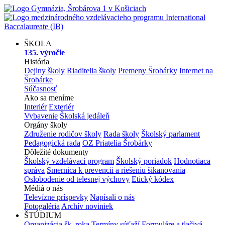
ŠKOLA
135. výročie
História
Dejiny školy
Riaditelia školy
Premeny Šrobárky
Internet na
Šrobárke
Súčasnosť
Ako sa meníme
Interiér
Exteriér
Vybavenie
Školská jedáleň
Orgány školy
Združenie rodičov školy
Rada školy
Školský parlament
Pedagogická rada
OZ Priatelia Šrobárky
Dôležité dokumenty
Školský vzdelávací program
Školský poriadok
Hodnotiaca
správa
Smernica k prevencii a riešeniu šikanovania
Oslobodenie od telesnej výchovy
Etický kódex
Médiá o nás
Televízne príspevky
Napísali o nás
Fotogaléria
Archív noviniek
ŠTÚDIUM
Organizácia šk. roka
Termíny súťaží
Formuláre a tlačivá