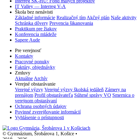
Interreg SK-HU: Fond malých projektov
IT Valley — Interreg V-A
Škola bez nenávisti
Základné informácie
Realizačný tím
Akčný plán
Naše aktivity
Schránka dôvery
Prevencia šikanovania
Praktikum pre žiakov
Konferencia mládeže
Sapere Aude
Pre verejnosť
Kontakty
Pracovné ponuky
Faktúry, objednávky
Zmluvy
Aktuálne
Archív
Verejné obstarávanie
Verejné výzvy
Verejné výzvy školská jedáleň
Zámery na
prenájom
Profil obstarávateľa
Súhrné správy VO
Smernica o
verejnom obstarávaní
Ochrana osobných údajov
Povinné zverejňovanie informácií
Vyhlásenie o prístupnosti
© Gymnázium, Šrobárova 1, Košice
•