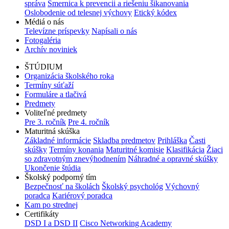
správa
Smernica k prevencii a riešeniu šikanovania
Oslobodenie od telesnej výchovy
Etický kódex
Médiá o nás
Televízne príspevky
Napísali o nás
Fotogaléria
Archív noviniek
ŠTÚDIUM
Organizácia školského roka
Termíny súťaží
Formuláre a tlačivá
Predmety
Voliteľné predmety
Pre 3. ročník
Pre 4. ročník
Maturitná skúška
Základné informácie
Skladba predmetov
Prihláška
Časti
skúšky
Termíny konania
Maturitné komisie
Klasifikácia
Žiaci
so zdravotným znevýhodnením
Náhradné a opravné skúšky
Ukončenie štúdia
Školský podporný tím
Bezpečnosť na školách
Školský psychológ
Výchovný
poradca
Kariérový poradca
Kam po strednej
Certifikáty
DSD I a DSD II
Cisco Networking Academy