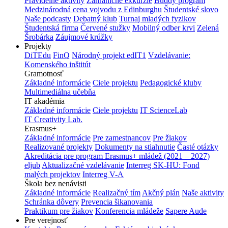
Pravidelné aktivity
Zahraničné exkurzie
Buddy program
Medzinárodná cena vojvodu z Edinburghu
Študentské slovo
Naše podcasty
Debatný klub
Turnaj mladých fyzikov
Študentská firma
Červené stužky
Mobilný odber krvi
Zelená
Šrobárka
Záujmové krúžky
Projekty
DiTEdu
FinQ
Národný projekt edIT1
Vzdelávanie:
Komenského inštitút
Gramotnosť
Základné informácie
Ciele projektu
Pedagogické kluby
Multimediálna učebňa
IT akadémia
Základné informácie
Ciele projektu
IT ScienceLab
IT Creativity Lab.
Erasmus+
Základné informácie
Pre zamestnancov
Pre žiakov
Realizované projekty
Dokumenty na stiahnutie
Časté otázky
Akreditácia pre program Erasmus+ mládež (2021 – 2027)
eljub
Aktualizačné vzdelávanie
Interreg SK-HU: Fond
malých projektov
Interreg V-A
Škola bez nenávisti
Základné informácie
Realizačný tím
Akčný plán
Naše aktivity
Schránka dôvery
Prevencia šikanovania
Praktikum pre žiakov
Konferencia mládeže
Sapere Aude
Pre verejnosť