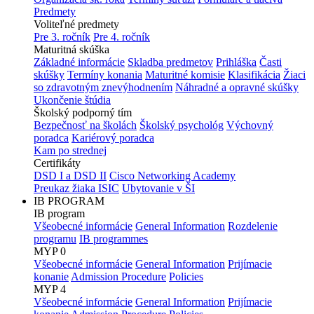
Predmety
Voliteľné predmety
Pre 3. ročník
Pre 4. ročník
Maturitná skúška
Základné informácie
Skladba predmetov
Prihláška
Časti
skúšky
Termíny konania
Maturitné komisie
Klasifikácia
Žiaci
so zdravotným znevýhodnením
Náhradné a opravné skúšky
Ukončenie štúdia
Školský podporný tím
Bezpečnosť na školách
Školský psychológ
Výchovný
poradca
Kariérový poradca
Kam po strednej
Certifikáty
DSD I a DSD II
Cisco Networking Academy
Preukaz žiaka ISIC
Ubytovanie v ŠI
IB PROGRAM
IB program
Všeobecné informácie
General Information
Rozdelenie
programu
IB programmes
MYP 0
Všeobecné informácie
General Information
Prijímacie
konanie
Admission Procedure
Policies
MYP 4
Všeobecné informácie
General Information
Prijímacie