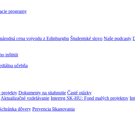
acie programy
národná cena vojvodu z Edinburghu
Študentské slovo
Naše podcasty
D
 inštitút
ediálna učebňa
 projekty
Dokumenty na stiahnutie
Časté otázky
Aktualizačné vzdelávanie
Interreg SK-HU: Fond malých projektov
In
Schránka dôvery
Prevencia šikanovania