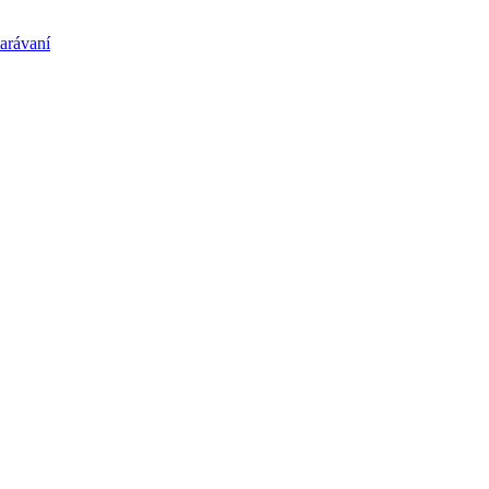
arávaní