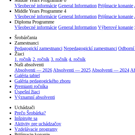
Middle Years Programme 0
Všeobecné informácie
General Information
Prijímacie konanie
Middle Years Programme 4
Všeobecné informácie
General Information
Prijímacie konanie
Diploma Programme
Všeobecné informácie
General Information
Výberové konanie
Šrobárčania
Zamestnanci
Pedagogickí zamestnanci
Nepedagogickí zamestnanci
Odborní
Žiaci
1. ročník
2. ročník
3. ročník
4. ročník
Naši absolventi
Absolventi — 2026
Absolventi — 2025
Absolventi — 2024
Ab
Galéria tabiel
Galéria pedagogického zboru
Premianti ročníka
Úspešní žiaci
Významní absolventi
Uchádzači
Prečo Šrobárka?
Inšpirujte sa
Aktivity pre uchádzačov
Vzdelávacie programy
Prijímacie konanie