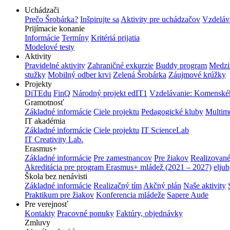
Uchádzači
Prečo Šrobárka?
Inšpirujte sa
Aktivity pre uchádzačov
Vzdeláv
Prijímacie konanie
Informácie
Termíny
Kritériá prijatia
Modelové testy
Aktivity
Pravidelné aktivity
Zahraničné exkurzie
Buddy program
Medzi
stužky
Mobilný odber krvi
Zelená Šrobárka
Záujmové krúžky
Projekty
DiTEdu
FinQ
Národný projekt edIT1
Vzdelávanie: Komenského
Gramotnosť
Základné informácie
Ciele projektu
Pedagogické kluby
Multim
IT akadémia
Základné informácie
Ciele projektu
IT ScienceLab
IT Creativity Lab.
Erasmus+
Základné informácie
Pre zamestnancov
Pre žiakov
Realizované
Akreditácia pre program Erasmus+ mládež (2021 – 2027)
eljub
Škola bez nenávisti
Základné informácie
Realizačný tím
Akčný plán
Naše aktivity
Praktikum pre žiakov
Konferencia mládeže
Sapere Aude
Pre verejnosť
Kontakty
Pracovné ponuky
Faktúry, objednávky
Zmluvy