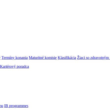
y
Termíny konania
Maturitné komisie
Klasifikácia
Žiaci so zdravotný
Kariérový poradca
mu
IB programmes