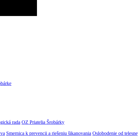
obárke
gická rada
OZ Priatelia Šrobárky
áva
Smernica k prevencii a riešeniu šikanovania
Oslobodenie od telesn