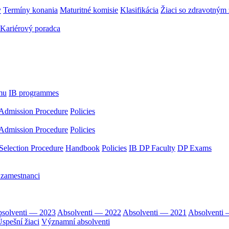
y
Termíny konania
Maturitné komisie
Klasifikácia
Žiaci so zdravotný
Kariérový poradca
mu
IB programmes
Admission Procedure
Policies
Admission Procedure
Policies
Selection Procedure
Handbook
Policies
IB DP Faculty
DP Exams
 zamestnanci
solventi — 2023
Absolventi — 2022
Absolventi — 2021
Absolventi
spešní žiaci
Významní absolventi