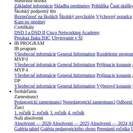
Maturitná skúška
Základné informácie
Skladba predmetov
Prihláška
Časti skúšk
Školský podporný tím
Bezpečnosť na školách
Školský psychológ
Výchovný poradca
Kam po strednej
Certifikáty
DSD I a DSD II
Cisco Networking Academy
Preukaz žiaka ISIC
Ubytovanie v ŠI
IB PROGRAM
IB program
Všeobecné informácie
General Information
Rozdelenie progra
MYP 0
Všeobecné informácie
General Information
Prijímacie konanie
MYP 4
Všeobecné informácie
General Information
Prijímacie konanie
DP
Všeobecné informácie
General Information
Výberové konanie
Šrobárčania
Zamestnanci
Pedagogickí zamestnanci
Nepedagogickí zamestnanci
Odborní
Žiaci
1. ročník
2. ročník
3. ročník
4. ročník
Naši absolventi
Absolventi — 2026
Absolventi — 2025
Absolventi — 2024
Ab
Galéria tabiel
Galéria pedagogického zboru
Premianti ročníka
Ú