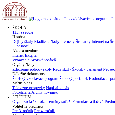
ŠKOLA
135. výročie
História
Dejiny školy
Riaditelia školy
Premeny Šrobárky
Internet na Šr
Súčasnosť
Ako sa meníme
Interiér
Exteriér
Vybavenie
Školská jedáleň
Orgány školy
Združenie rodičov školy
Rada školy
Školský parlament
Pedago
Dôležité dokumenty
Školský vzdelávací program
Školský poriadok
Hodnotiaca spr
Médiá o nás
Televízne príspevky
Napísali o nás
Fotogaléria
Archív noviniek
ŠTÚDIUM
Organizácia šk. roka
Termíny súťaží
Formuláre a tlačivá
Predm
Voliteľné predmety
Pre 3. ročník
Pre 4. ročník