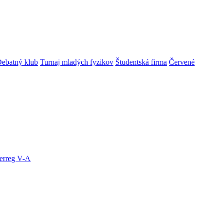
ebatný klub
Turnaj mladých fyzikov
Študentská firma
Červené
terreg V-A