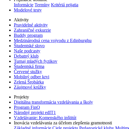
Informácie
Termíny
Kritériá prijatia
Modelové testy
Aktivity
Pravidelné aktivity
Zahraničné exkurzie
Buddy program
Medzinárodná cena vojvodu z Edinburghu
Študentské slovo
Naše podcasty
Debatný klub
Turnaj mladých fyzikov
Študentská firma
Červené stužky
Mobilný odber krvi
Zelená Šrobárka
Záujmové krúžky
Projekty
Digitálna transformácia vzdelávania a školy
Program FinQ
Národný projekt edIT1
Vzdelávanie: Komenského inštitút
Inovácia vzdelávania za účelom zlepšenia gramotnosti
Základné informácie
Ciele projektu
Pedagogické kluby
Multim