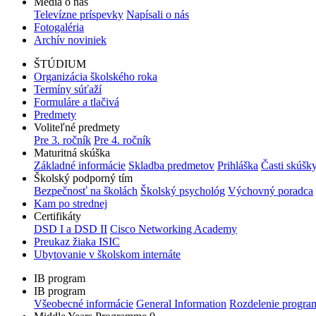
Médiá o nás
Televízne príspevky
Napísali o nás
Fotogaléria
Archív noviniek
ŠTÚDIUM
Organizácia školského roka
Termíny súťaží
Formuláre a tlačivá
Predmety
Voliteľné predmety
Pre 3. ročník
Pre 4. ročník
Maturitná skúška
Základné informácie
Skladba predmetov
Prihláška
Časti skúšk
Školský podporný tím
Bezpečnosť na školách
Školský psychológ
Výchovný poradca
Kam po strednej
Certifikáty
DSD I a DSD II
Cisco Networking Academy
Preukaz žiaka ISIC
Ubytovanie v školskom internáte
IB program
IB program
Všeobecné informácie
General Information
Rozdelenie progra