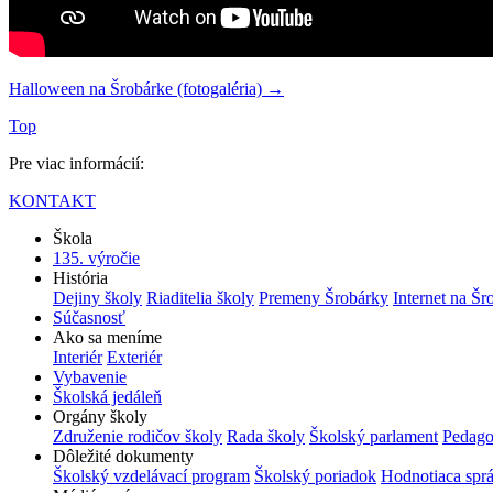
Halloween na Šrobárke (fotogaléria) →
Top
Pre viac informácií:
KONTAKT
Škola
135. výročie
História
Dejiny školy
Riaditelia školy
Premeny Šrobárky
Internet na Šr
Súčasnosť
Ako sa meníme
Interiér
Exteriér
Vybavenie
Školská jedáleň
Orgány školy
Združenie rodičov školy
Rada školy
Školský parlament
Pedago
Dôležité dokumenty
Školský vzdelávací program
Školský poriadok
Hodnotiaca spr