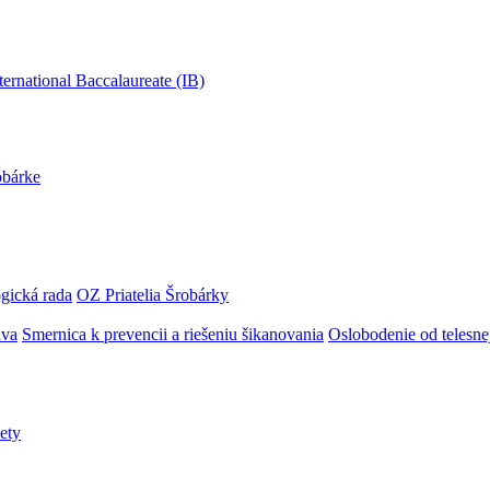
obárke
gická rada
OZ Priatelia Šrobárky
áva
Smernica k prevencii a riešeniu šikanovania
Oslobodenie od telesn
ety