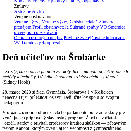
Kontakty
Pracovné ponuky
Faktúry, objednávky
Zmluvy
Aktuálne
Archív
Verejné obstarávanie
Verejné výzvy
Verejné výzvy školská jedáleň
Zámery na
prenájom
Profil obstarávateľa
Súhrnné správy VO
Smernica
o verejnom obstarávaní
Ochrana osobných údajov
Povinne zverejňované informácie
Vyhlásenie o prístupnosti
Deň učiteľov na Šrobárke
„Každý, kto si niečo pamätá zo školy, tak si pamätá učiteľov, nie ich
metódy a techniky. Učitelia sú srdcom vzdelávacieho systému.“
(Sidney Hook)
28. marca 2023 si žiaci Gymnázia, Šrobárova 1 v Košiciach
nenechali ujsť príležitosť osláviť Deň učiteľov spolu so svojimi
pedagógmi.
V organizačnom područí žiackeho parlamentu bol v aule školy pre
vyučujúcich pripravený slávnostný program. Žiaci na začiatok
„otočili garde“ a privítali profesorov krátkou skúškou — zábavným
testom Kahoot, ktorým overili aj ich vedomosti z gymnaziálneho