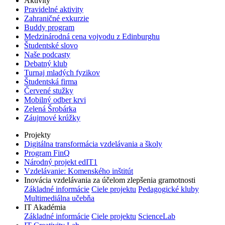
Aktivity
Pravidelné aktivity
Zahraničné exkurzie
Buddy program
Medzinárodná cena vojvodu z Edinburghu
Študentské slovo
Naše podcasty
Debatný klub
Turnaj mladých fyzikov
Študentská firma
Červené stužky
Mobilný odber krvi
Zelená Šrobárka
Záujmové krúžky
Projekty
Digitálna transformácia vzdelávania a školy
Program FinQ
Národný projekt edIT1
Vzdelávanie: Komenského inštitút
Inovácia vzdelávania za účelom zlepšenia gramotnosti
Základné informácie
Ciele projektu
Pedagogické kluby
Multimediálna učebňa
IT Akadémia
Základné informácie
Ciele projektu
ScienceLab