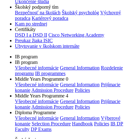
Ukončenie štúdia
Školský podporný tím
Bezpečnosť na školách
Školský psychológ
Výchovný
poradca
Kariérový poradca
Kam po strednej
Certifikáty
DSD I a DSD II
Cisco Networking Academy
Preukaz žiaka ISIC
Ubytovanie v školskom internáte
IB program
IB program
Všeobecné informácie
General Information
Rozdelenie
programu
IB programmes
Middle Years Programme 0
Všeobecné informácie
General Information
Prijímacie
konanie
Admission Procedure
Policies
Middle Years Programme 4
Všeobecné informácie
General Information
Prijímacie
konanie
Admission Procedure
Policies
Diploma Programme
Všeobecné informácie
General Information
Výberové
konanie
Selection Procedure
Handbook
Policies
IB DP
Faculty
DP Exams