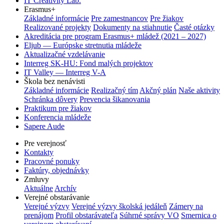
IT Creativity Lab.
Erasmus+
Základné informácie
Pre zamestnancov
Pre žiakov
Realizované projekty
Dokumenty na stiahnutie
Časté otázky
Akreditácia pre program Erasmus+ mládež (2021 – 2027)
Eljub — Európske stretnutia mládeže
Aktualizačné vzdelávanie
Interreg SK-HU: Fond malých projektov
IT Valley — Interreg V-A
Škola bez nenávisti
Základné informácie
Realizačný tím
Akčný plán
Naše aktivity
Schránka dôvery
Prevencia šikanovania
Praktikum pre žiakov
Konferencia mládeže
Sapere Aude
Pre verejnosť
Kontakty
Pracovné ponuky
Faktúry, objednávky
Zmluvy
Aktuálne
Archív
Verejné obstarávanie
Verejné výzvy
Verejné výzvy školská jedáleň
Zámery na
prenájom
Profil obstarávateľa
Súhrné správy VO
Smernica o