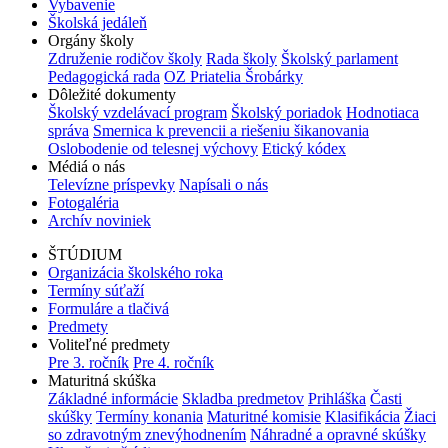
Vybavenie
Školská jedáleň
Orgány školy
Združenie rodičov školy
Rada školy
Školský parlament
Pedagogická rada
OZ Priatelia Šrobárky
Dôležité dokumenty
Školský vzdelávací program
Školský poriadok
Hodnotiaca
správa
Smernica k prevencii a riešeniu šikanovania
Oslobodenie od telesnej výchovy
Etický kódex
Médiá o nás
Televízne príspevky
Napísali o nás
Fotogaléria
Archív noviniek
ŠTÚDIUM
Organizácia školského roka
Termíny súťaží
Formuláre a tlačivá
Predmety
Voliteľné predmety
Pre 3. ročník
Pre 4. ročník
Maturitná skúška
Základné informácie
Skladba predmetov
Prihláška
Časti
skúšky
Termíny konania
Maturitné komisie
Klasifikácia
Žiaci
so zdravotným znevýhodnením
Náhradné a opravné skúšky