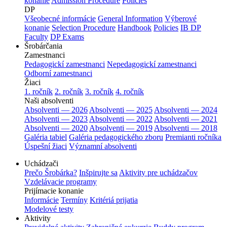
konanie
Admission Procedure
Policies
DP
Všeobecné informácie
General Information
Výberové
konanie
Selection Procedure
Handbook
Policies
IB DP
Faculty
DP Exams
Šrobárčania
Zamestnanci
Pedagogickí zamestnanci
Nepedagogickí zamestnanci
Odborní zamestnanci
Žiaci
1. ročník
2. ročník
3. ročník
4. ročník
Naši absolventi
Absolventi — 2026
Absolventi — 2025
Absolventi — 2024
Absolventi — 2023
Absolventi — 2022
Absolventi — 2021
Absolventi — 2020
Absolventi — 2019
Absolventi — 2018
Galéria tabiel
Galéria pedagogického zboru
Premianti ročníka
Úspešní žiaci
Významní absolventi
Uchádzači
Prečo Šrobárka?
Inšpirujte sa
Aktivity pre uchádzačov
Vzdelávacie programy
Prijímacie konanie
Informácie
Termíny
Kritériá prijatia
Modelové testy
Aktivity