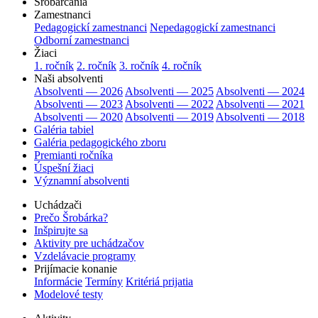
Šrobárčania
Zamestnanci
Pedagogickí zamestnanci
Nepedagogickí zamestnanci
Odborní zamestnanci
Žiaci
1. ročník
2. ročník
3. ročník
4. ročník
Naši absolventi
Absolventi — 2026
Absolventi — 2025
Absolventi — 2024
Absolventi — 2023
Absolventi — 2022
Absolventi — 2021
Absolventi — 2020
Absolventi — 2019
Absolventi — 2018
Galéria tabiel
Galéria pedagogického zboru
Premianti ročníka
Úspešní žiaci
Významní absolventi
Uchádzači
Prečo Šrobárka?
Inšpirujte sa
Aktivity pre uchádzačov
Vzdelávacie programy
Prijímacie konanie
Informácie
Termíny
Kritériá prijatia
Modelové testy