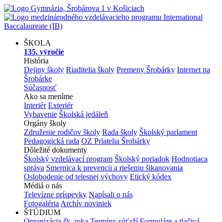
ŠKOLA
135. výročie
História
Dejiny školy
Riaditelia školy
Premeny Šrobárky
Internet na
Šrobárke
Súčasnosť
Ako sa meníme
Interiér
Exteriér
Vybavenie
Školská jedáleň
Orgány školy
Združenie rodičov školy
Rada školy
Školský parlament
Pedagogická rada
OZ Priatelia Šrobárky
Dôležité dokumenty
Školský vzdelávací program
Školský poriadok
Hodnotiaca
správa
Smernica k prevencii a riešeniu šikanovania
Oslobodenie od telesnej výchovy
Etický kódex
Médiá o nás
Televízne príspevky
Napísali o nás
Fotogaléria
Archív noviniek
ŠTÚDIUM
Organizácia šk. roka
Termíny súťaží
Formuláre a tlačivá