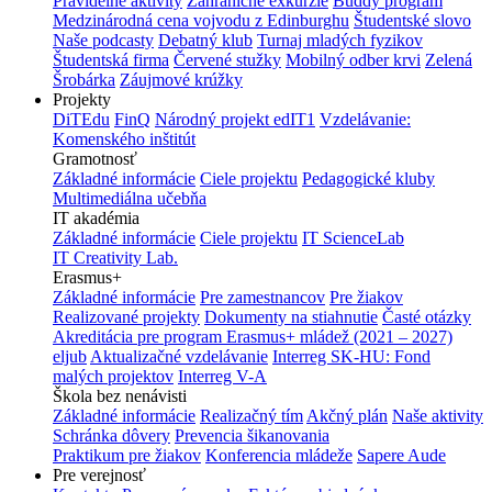
Pravidelné aktivity
Zahraničné exkurzie
Buddy program
Medzinárodná cena vojvodu z Edinburghu
Študentské slovo
Naše podcasty
Debatný klub
Turnaj mladých fyzikov
Študentská firma
Červené stužky
Mobilný odber krvi
Zelená
Šrobárka
Záujmové krúžky
Projekty
DiTEdu
FinQ
Národný projekt edIT1
Vzdelávanie:
Komenského inštitút
Gramotnosť
Základné informácie
Ciele projektu
Pedagogické kluby
Multimediálna učebňa
IT akadémia
Základné informácie
Ciele projektu
IT ScienceLab
IT Creativity Lab.
Erasmus+
Základné informácie
Pre zamestnancov
Pre žiakov
Realizované projekty
Dokumenty na stiahnutie
Časté otázky
Akreditácia pre program Erasmus+ mládež (2021 – 2027)
eljub
Aktualizačné vzdelávanie
Interreg SK-HU: Fond
malých projektov
Interreg V-A
Škola bez nenávisti
Základné informácie
Realizačný tím
Akčný plán
Naše aktivity
Schránka dôvery
Prevencia šikanovania
Praktikum pre žiakov
Konferencia mládeže
Sapere Aude
Pre verejnosť