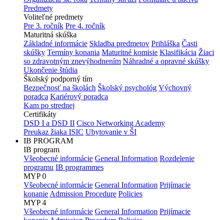
Predmety
Voliteľné predmety
Pre 3. ročník
Pre 4. ročník
Maturitná skúška
Základné informácie
Skladba predmetov
Prihláška
Časti
skúšky
Termíny konania
Maturitné komisie
Klasifikácia
Žiaci
so zdravotným znevýhodnením
Náhradné a opravné skúšky
Ukončenie štúdia
Školský podporný tím
Bezpečnosť na školách
Školský psychológ
Výchovný
poradca
Kariérový poradca
Kam po strednej
Certifikáty
DSD I a DSD II
Cisco Networking Academy
Preukaz žiaka ISIC
Ubytovanie v ŠI
IB PROGRAM
IB program
Všeobecné informácie
General Information
Rozdelenie
programu
IB programmes
MYP 0
Všeobecné informácie
General Information
Prijímacie
konanie
Admission Procedure
Policies
MYP 4
Všeobecné informácie
General Information
Prijímacie