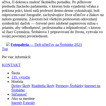
učiva, či dokonca znalosť školského poriadku. Po príhovore
predsedu žiackeho parlamentu, v ktorom bola vyjadrená vďaka a
poklona práci, ktorú naši profesori denno-denne vykonávajú, boli
odprezentované fotografie, zachytávajúce život učiteľov a žiakov na
našom gymnáziu. Záverom bol všetkým profesorom odovzdaný
symbolický darček — červené pero zdobené papierovou ružou s
prianím, aby odhodlanosť, profesionalita a inšpiratívnosť, s ktorou
sú žiaci Gymnázia, Šrobárova 1 pripravovaní do života, vytrvala vo
svojej povestnej prvotriednosti.
Fotogaléria
— Deň učiteľov na Šrobárke 2023
Top
Pre viac informácií:
KONTAKT
Škola
135. výročie
História
Dejiny školy
Riaditelia školy
Premeny Šrobárky
Internet na
Šrobárke
Súčasnosť
Ako sa meníme
Interiér
Exteriér