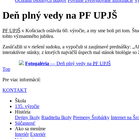
Ochrana osobných údajov
Povinne zverejňované informácie
Vy
Deň plný vedy na PF UPJŠ
PF UPJŠ
v Košiciach oslávila 60. výročie, a my sme boli pri tom. Štu
tohto významného jubilea.
Zasúťažili si v riešení sudoku, a vypočuli si zaujímavé prednášky: 
interaktívne stánky, z ktorých najväčší úspech mal stánok biológie so
Fotogaléria
— Deň plný vedy na
PF UPJŠ
Top
Pre viac informácií:
KONTAKT
Škola
135. výročie
História
Dejiny školy
Riaditelia školy
Premeny Šrobárky
Internet na Šr
Súčasnosť
Ako sa meníme
Interiér
Exteriér