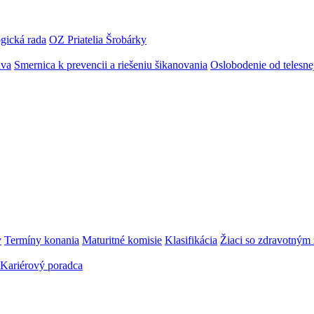
gická rada
OZ Priatelia Šrobárky
áva
Smernica k prevencii a riešeniu šikanovania
Oslobodenie od telesn
y
Termíny konania
Maturitné komisie
Klasifikácia
Žiaci so zdravotný
Kariérový poradca