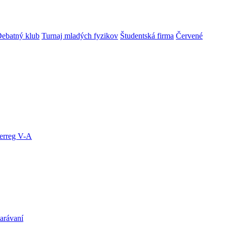
ebatný klub
Turnaj mladých fyzikov
Študentská firma
Červené
terreg V-A
arávaní