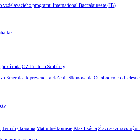
obárke
gická rada
OZ Priatelia Šrobárky
áva
Smernica k prevencii a riešeniu šikanovania
Oslobodenie od telesn
ety
y
Termíny konania
Maturitné komisie
Klasifikácia
Žiaci so zdravotný
Kariérový poradca