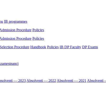
mu
IB programmes
Admission Procedure
Policies
Admission Procedure
Policies
Selection Procedure
Handbook
Policies
IB DP Faculty
DP Exams
 zamestnanci
solventi — 2023
Absolventi — 2022
Absolventi — 2021
Absolventi