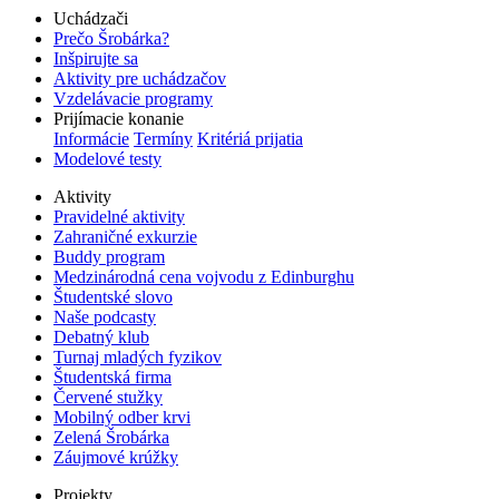
Uchádzači
Prečo Šrobárka?
Inšpirujte sa
Aktivity pre uchádzačov
Vzdelávacie programy
Prijímacie konanie
Informácie
Termíny
Kritériá prijatia
Modelové testy
Aktivity
Pravidelné aktivity
Zahraničné exkurzie
Buddy program
Medzinárodná cena vojvodu z Edinburghu
Študentské slovo
Naše podcasty
Debatný klub
Turnaj mladých fyzikov
Študentská firma
Červené stužky
Mobilný odber krvi
Zelená Šrobárka
Záujmové krúžky
Projekty