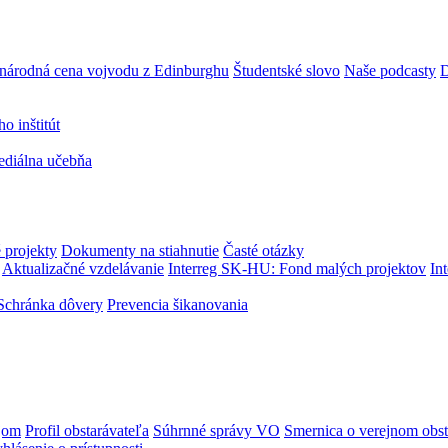
národná cena vojvodu z Edinburghu
Študentské slovo
Naše podcasty
D
 inštitút
ediálna učebňa
 projekty
Dokumenty na stiahnutie
Časté otázky
Aktualizačné vzdelávanie
Interreg SK-HU: Fond malých projektov
In
Schránka dôvery
Prevencia šikanovania
jom
Profil obstarávateľa
Súhrnné správy VO
Smernica o verejnom obst