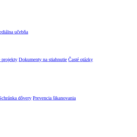
ediálna učebňa
 projekty
Dokumenty na stiahnutie
Časté otázky
Schránka dôvery
Prevencia šikanovania