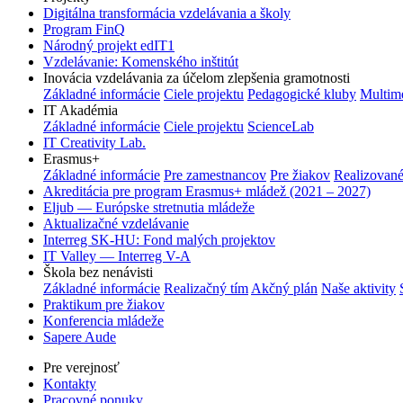
Digitálna transformácia vzdelávania a školy
Program FinQ
Národný projekt edIT1
Vzdelávanie: Komenského inštitút
Inovácia vzdelávania za účelom zlepšenia gramotnosti
Základné informácie
Ciele projektu
Pedagogické kluby
Multim
IT Akadémia
Základné informácie
Ciele projektu
ScienceLab
IT Creativity Lab.
Erasmus+
Základné informácie
Pre zamestnancov
Pre žiakov
Realizované
Akreditácia pre program Erasmus+ mládež (2021 – 2027)
Eljub — Európske stretnutia mládeže
Aktualizačné vzdelávanie
Interreg SK-HU: Fond malých projektov
IT Valley — Interreg V-A
Škola bez nenávisti
Základné informácie
Realizačný tím
Akčný plán
Naše aktivity
Praktikum pre žiakov
Konferencia mládeže
Sapere Aude
Pre verejnosť
Kontakty
Pracovné ponuky