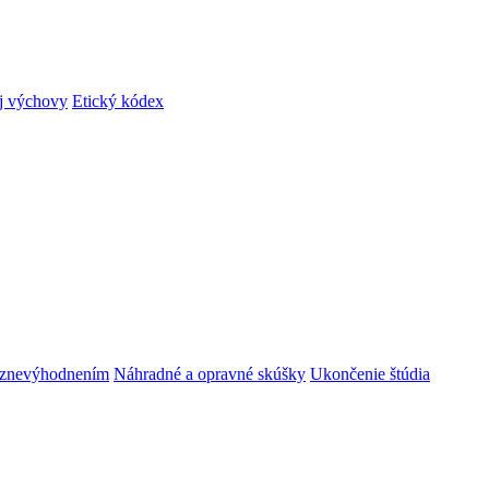
ej výchovy
Etický kódex
m znevýhodnením
Náhradné a opravné skúšky
Ukončenie štúdia