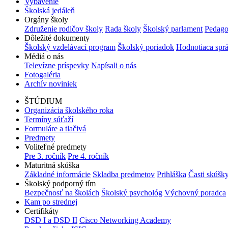
Vybavenie
Školská jedáleň
Orgány školy
Združenie rodičov školy
Rada školy
Školský parlament
Pedago
Dôležité dokumenty
Školský vzdelávací program
Školský poriadok
Hodnotiaca spr
Médiá o nás
Televízne príspevky
Napísali o nás
Fotogaléria
Archív noviniek
ŠTÚDIUM
Organizácia školského roka
Termíny súťaží
Formuláre a tlačivá
Predmety
Voliteľné predmety
Pre 3. ročník
Pre 4. ročník
Maturitná skúška
Základné informácie
Skladba predmetov
Prihláška
Časti skúšk
Školský podporný tím
Bezpečnosť na školách
Školský psychológ
Výchovný poradca
Kam po strednej
Certifikáty
DSD I a DSD II
Cisco Networking Academy