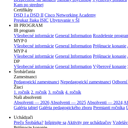
Kam po strednej
Certifikáty
DSD I a DSD II
Cisco Networking Academy
Preukaz žiaka ISIC
Ubytovanie v ŠI
IB PROGRAM
IB program
Všeobecné informácie
General Information
Rozdelenie progra
MYP 0
Všeobecné informácie
General Information
Prijímacie konanie
MYP 4
Všeobecné informácie
General Information
Prijímacie konanie
DP
Všeobecné informácie
General Information
Výberové konanie
Šrobárčania
Zamestnanci
Pedagogickí zamestnanci
Nepedagogickí zamestnanci
Odborní
Žiaci
1. ročník
2. ročník
3. ročník
4. ročník
Naši absolventi
Absolventi — 2026
Absolventi — 2025
Absolventi — 2024
Ab
Galéria tabiel
Galéria pedagogického zboru
Premianti ročníka
Ú
Uchádzači
Prečo Šrobárka?
Inšpirujte sa
Aktivity pre uchádzačov
Vzdeláv
Prijímacie konanie