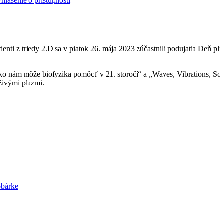
hlásenie o prístupnosti
denti z triedy 2.D sa v piatok 26. mája 2023 zúčastnili podujatia Deň pl
„Ako nám môže biofyzika pomôcť v 21. storočí“ a „Waves, Vibrations, S
 živými plazmi.
obárke