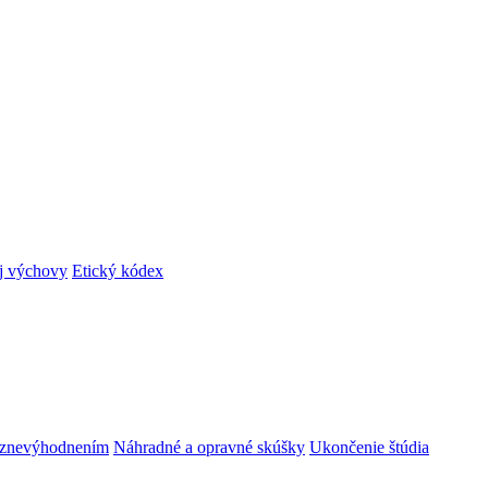
ej výchovy
Etický kódex
m znevýhodnením
Náhradné a opravné skúšky
Ukončenie štúdia