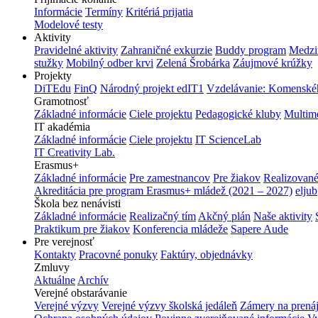
Informácie
Termíny
Kritériá prijatia
Modelové testy
Aktivity
Pravidelné aktivity
Zahraničné exkurzie
Buddy program
Medzi
stužky
Mobilný odber krvi
Zelená Šrobárka
Záujmové krúžky
Projekty
DiTEdu
FinQ
Národný projekt edIT1
Vzdelávanie: Komenského
Gramotnosť
Základné informácie
Ciele projektu
Pedagogické kluby
Multim
IT akadémia
Základné informácie
Ciele projektu
IT ScienceLab
IT Creativity Lab.
Erasmus+
Základné informácie
Pre zamestnancov
Pre žiakov
Realizované
Akreditácia pre program Erasmus+ mládež (2021 – 2027)
eljub
Škola bez nenávisti
Základné informácie
Realizačný tím
Akčný plán
Naše aktivity
Praktikum pre žiakov
Konferencia mládeže
Sapere Aude
Pre verejnosť
Kontakty
Pracovné ponuky
Faktúry, objednávky
Zmluvy
Aktuálne
Archív
Verejné obstarávanie
Verejné výzvy
Verejné výzvy školská jedáleň
Zámery na prená