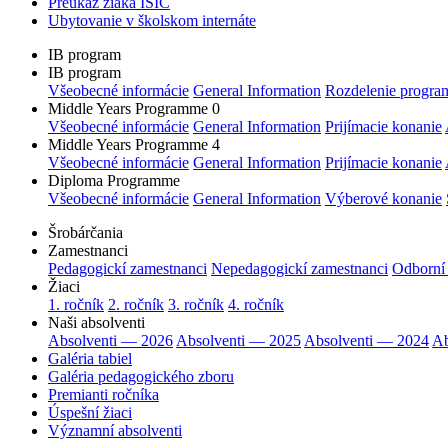
Preukaz žiaka ISIC
Ubytovanie v školskom internáte
IB program
IB program
Všeobecné informácie
General Information
Rozdelenie progra
Middle Years Programme 0
Všeobecné informácie
General Information
Prijímacie konanie
Middle Years Programme 4
Všeobecné informácie
General Information
Prijímacie konanie
Diploma Programme
Všeobecné informácie
General Information
Výberové konanie
Šrobárčania
Zamestnanci
Pedagogickí zamestnanci
Nepedagogickí zamestnanci
Odborní
Žiaci
1. ročník
2. ročník
3. ročník
4. ročník
Naši absolventi
Absolventi — 2026
Absolventi — 2025
Absolventi — 2024
Ab
Galéria tabiel
Galéria pedagogického zboru
Premianti ročníka
Úspešní žiaci
Významní absolventi