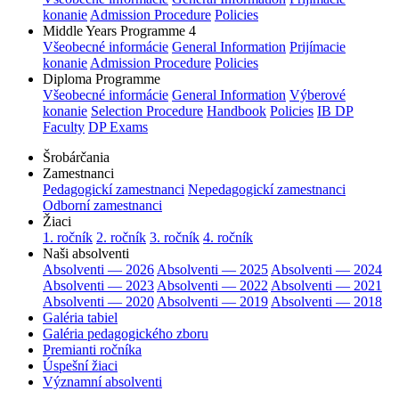
konanie
Admission Procedure
Policies
Middle Years Programme 4
Všeobecné informácie
General Information
Prijímacie
konanie
Admission Procedure
Policies
Diploma Programme
Všeobecné informácie
General Information
Výberové
konanie
Selection Procedure
Handbook
Policies
IB DP
Faculty
DP Exams
Šrobárčania
Zamestnanci
Pedagogickí zamestnanci
Nepedagogickí zamestnanci
Odborní zamestnanci
Žiaci
1. ročník
2. ročník
3. ročník
4. ročník
Naši absolventi
Absolventi — 2026
Absolventi — 2025
Absolventi — 2024
Absolventi — 2023
Absolventi — 2022
Absolventi — 2021
Absolventi — 2020
Absolventi — 2019
Absolventi — 2018
Galéria tabiel
Galéria pedagogického zboru
Premianti ročníka
Úspešní žiaci
Významní absolventi