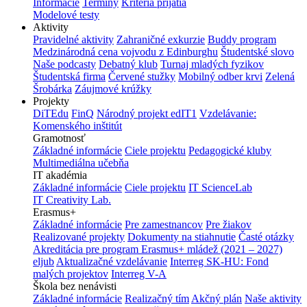
Informácie
Termíny
Kritériá prijatia
Modelové testy
Aktivity
Pravidelné aktivity
Zahraničné exkurzie
Buddy program
Medzinárodná cena vojvodu z Edinburghu
Študentské slovo
Naše podcasty
Debatný klub
Turnaj mladých fyzikov
Študentská firma
Červené stužky
Mobilný odber krvi
Zelená
Šrobárka
Záujmové krúžky
Projekty
DiTEdu
FinQ
Národný projekt edIT1
Vzdelávanie:
Komenského inštitút
Gramotnosť
Základné informácie
Ciele projektu
Pedagogické kluby
Multimediálna učebňa
IT akadémia
Základné informácie
Ciele projektu
IT ScienceLab
IT Creativity Lab.
Erasmus+
Základné informácie
Pre zamestnancov
Pre žiakov
Realizované projekty
Dokumenty na stiahnutie
Časté otázky
Akreditácia pre program Erasmus+ mládež (2021 – 2027)
eljub
Aktualizačné vzdelávanie
Interreg SK-HU: Fond
malých projektov
Interreg V-A
Škola bez nenávisti
Základné informácie
Realizačný tím
Akčný plán
Naše aktivity