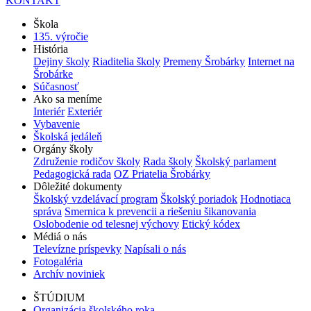
KONTAKT
Škola
135. výročie
História
Dejiny školy
Riaditelia školy
Premeny Šrobárky
Internet na
Šrobárke
Súčasnosť
Ako sa meníme
Interiér
Exteriér
Vybavenie
Školská jedáleň
Orgány školy
Združenie rodičov školy
Rada školy
Školský parlament
Pedagogická rada
OZ Priatelia Šrobárky
Dôležité dokumenty
Školský vzdelávací program
Školský poriadok
Hodnotiaca
správa
Smernica k prevencii a riešeniu šikanovania
Oslobodenie od telesnej výchovy
Etický kódex
Médiá o nás
Televízne príspevky
Napísali o nás
Fotogaléria
Archív noviniek
ŠTÚDIUM
Organizácia školského roka