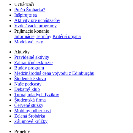
Uchádzači
Prečo Šrobárka?
Inšpirujte sa
Aktivity pre uchádzačov
Vzdelávacie programy
Prijímacie konanie
Informácie
Termíny
Kritériá prijatia
Modelové testy
Aktivity
Pravidelné aktivity
Zahraničné exkurzie
Buddy program
Medzinárodná cena vojvodu z Edinburghu
Študentské slovo
Naše podcasty
Debatný klub
Turnaj mladých fyzikov
Študentská firma
Červené stužky
Mobilný odber krvi
Zelená Šrobárka
Záujmové krúžky
Projekty