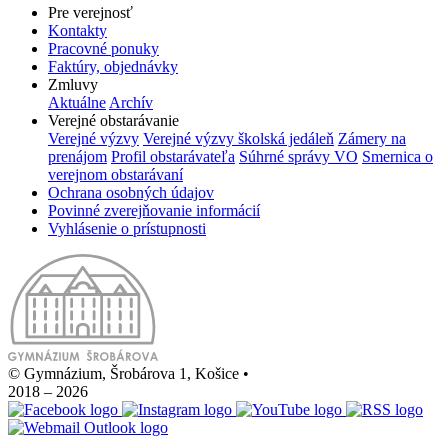
Pre verejnosť
Kontakty
Pracovné ponuky
Faktúry, objednávky
Zmluvy
Aktuálne
Archív
Verejné obstarávanie
Verejné výzvy
Verejné výzvy školská jedáleň
Zámery na
prenájom
Profil obstarávateľa
Súhrné správy VO
Smernica o
verejnom obstarávaní
Ochrana osobných údajov
Povinné zverejňovanie informácií
Vyhlásenie o prístupnosti
© Gymnázium, Šrobárova 1, Košice
•
2018 – 2026