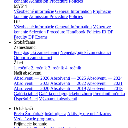
konanie
Admission Procedure
Policies
MYP 4
Všeobecné informácie
General Information
Prijímacie
konanie
Admission Procedure
Policies
DP
Všeobecné informácie
General Information
Výberové
konanie
Selection Procedure
Handbook
Policies
IB DP
Faculty
DP Exams
Šrobárčania
Zamestnanci
Pedagogickí zamestnanci
Nepedagogickí zamestnanci
Odborní zamestnanci
Žiaci
1. ročník
2. ročník
3. ročník
4. ročník
Naši absolventi
Absolventi — 2026
Absolventi — 2025
Absolventi — 2024
Absolventi — 2023
Absolventi — 2022
Absolventi — 2021
Absolventi — 2020
Absolventi — 2019
Absolventi — 2018
Galéria tabiel
Galéria pedagogického zboru
Premianti ročníka
Úspešní žiaci
Významní absolventi
Uchádzači
Prečo Šrobárka?
Inšpirujte sa
Aktivity pre uchádzačov
Vzdelávacie programy
Prijímacie konanie