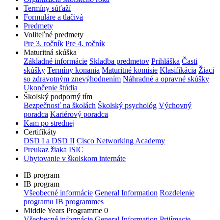
Termíny súťaží
Formuláre a tlačivá
Predmety
Voliteľné predmety
Pre 3. ročník
Pre 4. ročník
Maturitná skúška
Základné informácie
Skladba predmetov
Prihláška
Časti
skúšky
Termíny konania
Maturitné komisie
Klasifikácia
Žiaci
so zdravotným znevýhodnením
Náhradné a opravné skúšky
Ukončenie štúdia
Školský podporný tím
Bezpečnosť na školách
Školský psychológ
Výchovný
poradca
Kariérový poradca
Kam po strednej
Certifikáty
DSD I a DSD II
Cisco Networking Academy
Preukaz žiaka ISIC
Ubytovanie v školskom internáte
IB program
IB program
Všeobecné informácie
General Information
Rozdelenie
programu
IB programmes
Middle Years Programme 0
Všeobecné informácie
General Information
Prijímacie