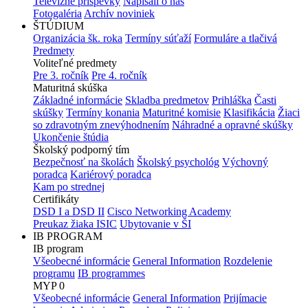
Televízne príspevky
Napísali o nás
Fotogaléria
Archív noviniek
ŠTÚDIUM
Organizácia šk. roka
Termíny súťaží
Formuláre a tlačivá
Predmety
Voliteľné predmety
Pre 3. ročník
Pre 4. ročník
Maturitná skúška
Základné informácie
Skladba predmetov
Prihláška
Časti
skúšky
Termíny konania
Maturitné komisie
Klasifikácia
Žiaci
so zdravotným znevýhodnením
Náhradné a opravné skúšky
Ukončenie štúdia
Školský podporný tím
Bezpečnosť na školách
Školský psychológ
Výchovný
poradca
Kariérový poradca
Kam po strednej
Certifikáty
DSD I a DSD II
Cisco Networking Academy
Preukaz žiaka ISIC
Ubytovanie v ŠI
IB PROGRAM
IB program
Všeobecné informácie
General Information
Rozdelenie
programu
IB programmes
MYP 0
Všeobecné informácie
General Information
Prijímacie