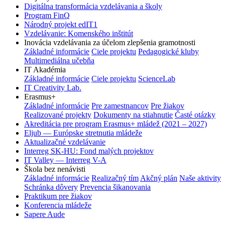
Digitálna transformácia vzdelávania a školy
Program FinQ
Národný projekt edIT1
Vzdelávanie: Komenského inštitút
Inovácia vzdelávania za účelom zlepšenia gramotnosti
Základné informácie
Ciele projektu
Pedagogické kluby
Multimediálna učebňa
IT Akadémia
Základné informácie
Ciele projektu
ScienceLab
IT Creativity Lab.
Erasmus+
Základné informácie
Pre zamestnancov
Pre žiakov
Realizované projekty
Dokumenty na stiahnutie
Časté otázky
Akreditácia pre program Erasmus+ mládež (2021 – 2027)
Eljub — Európske stretnutia mládeže
Aktualizačné vzdelávanie
Interreg SK-HU: Fond malých projektov
IT Valley — Interreg V-A
Škola bez nenávisti
Základné informácie
Realizačný tím
Akčný plán
Naše aktivity
Schránka dôvery
Prevencia šikanovania
Praktikum pre žiakov
Konferencia mládeže
Sapere Aude