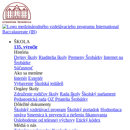
ŠKOLA
135. výročie
História
Dejiny školy
Riaditelia školy
Premeny Šrobárky
Internet na
Šrobárke
Súčasnosť
Ako sa meníme
Interiér
Exteriér
Vybavenie
Školská jedáleň
Orgány školy
Združenie rodičov školy
Rada školy
Školský parlament
Pedagogická rada
OZ Priatelia Šrobárky
Dôležité dokumenty
Školský vzdelávací program
Školský poriadok
Hodnotiaca
správa
Smernica k prevencii a riešeniu šikanovania
Oslobodenie od telesnej výchovy
Etický kódex
Médiá o nás