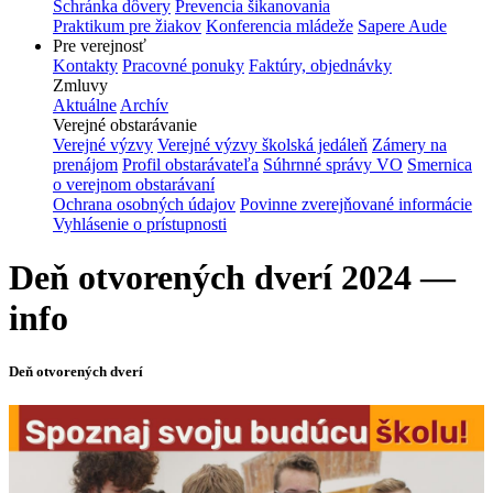
Schránka dôvery
Prevencia šikanovania
Praktikum pre žiakov
Konferencia mládeže
Sapere Aude
Pre verejnosť
Kontakty
Pracovné ponuky
Faktúry, objednávky
Zmluvy
Aktuálne
Archív
Verejné obstarávanie
Verejné výzvy
Verejné výzvy školská jedáleň
Zámery na
prenájom
Profil obstarávateľa
Súhrnné správy VO
Smernica
o verejnom obstarávaní
Ochrana osobných údajov
Povinne zverejňované informácie
Vyhlásenie o prístupnosti
Deň otvorených dverí 2024 —
info
Deň otvorených dverí